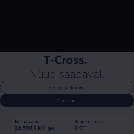
--:--
Remaining time, --:
T-Cross.
Nüüd saadaval!
Küsige pakkumist
Vaata laos
Erihind alates:
Registreerimistasu:
26 500 € KM-ga
0 €**