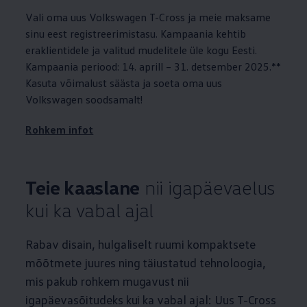
Vali oma uus
Volkswagen
T-Cross ja meie maksame
sinu eest registreerimistasu. Kampaania kehtib
eraklientidele ja valitud mudelitele üle kogu Eesti.
Kampaania periood: 14. aprill – 31. detsember 2025.**
Kasuta võimalust säästa ja soeta oma uus
Volkswagen
soodsamalt!
Rohkem infot
Teie kaaslane
nii igapäevaelus
kui ka vabal ajal
Rabav disain, hulgaliselt ruumi kompaktsete
mõõtmete juures ning täiustatud tehnoloogia,
mis pakub rohkem mugavust nii
igapäevasõitudeks kui ka vabal ajal: Uus T-Cross