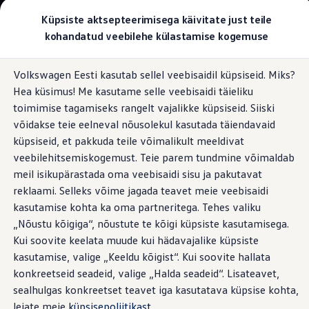
Valige oma Volkswagen
Küpsiste aktsepteerimisega käivitate just teile
Mudelid ja konfiguraator
kohandatud veebilehe külastamise kogemuse
Uus ID. Cross
Konfigureeri
Hüppa
Hüppa
Volkswageni linnamaasturid
Volkswagen Eesti kasutab sellel veebisaidil küpsiseid. Miks?
põhisisu
jaluse
Volkswageni tarbesõidukid. Igaks ülesandeks valmis
Täiendused
Hea küsimus! Me kasutame selle veebisaidi täieliku
juurde
juurde
Volkswagen laoautode e-pood
Pakkumised ja teenused
toimimise tagamiseks rangelt vajalikke küpsiseid. Siiski
Juubelipakkumine
võidakse teie eelneval nõusolekul kasutada täiendavaid
Autovahetus
küpsiseid, et pakkuda teile võimalikult meeldivat
Garantii
Hilisem funktsioonide
Volkswagen laoautode e-pood
veebilehitsemiskogemust. Teie parem tundmine võimaldab
Liising
meil isikupärastada oma veebisaidi sisu ja pakutavat
Tasuta registreerimistasu sinu uuele Volkswagenile!
täiendamine?
T-
reklaami. Selleks võime jagada teavet meie veebisaidi
Tiguani pistikhübriid
Elektriautod ja hübriidautod
kasutamise kohta ka oma partneritega. Tehes valiku
Crossiga on see nüüd
Pistikhübriid
„Nõustu kõigiga“, nõustute te kõigi küpsiste kasutamisega.
Golf eHybrid
Kui soovite keelata muude kui hädavajalike küpsiste
Tiguan eHybrid
võimalik
Passat eHybrid
kasutamise, valige „Keeldu kõigist“. Kui soovite hallata
Tayron eHybrid
konkreetseid seadeid, valige „Halda seadeid“. Lisateavet,
Touareg eHybrid
sealhulgas konkreetset teavet iga kasutatava küpsise kohta,
Ära iial ütle iial
ID. teadmised
leiate meie
küpsisepoliitikast
.