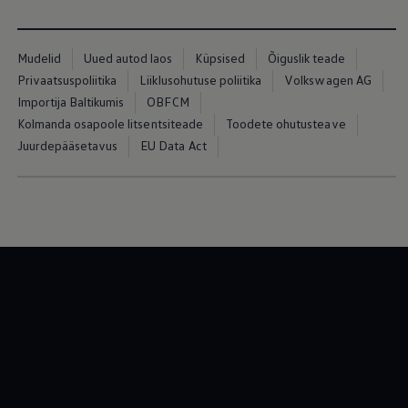
Mudelid
Uued autod laos
Küpsised
Õiguslik teade
Privaatsuspoliitika
Liiklusohutuse poliitika
Volkswagen AG
Importija Baltikumis
OBFCM
Kolmanda osapoole litsentsiteade
Toodete ohutusteave
Juurdepääsetavus
EU Data Act