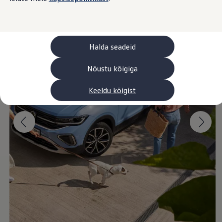
Laadimine ja sõiduulatus
Tehnoloogia ja arendus
Üleminek e-mobiilsusele
Jätkusuutlikkus
Elektrisõidukid töökojas: lõpp õlivahetustele
Halda seadeid
ID. tarkvarauuendus*
Elektriautode tarneajad
Ühenduvus
Nõustu kõigiga
VW Connect
Kõik teenused
Keeldu kõigist
Aktiveerimine
VW Connect teie ID. jaoks.
Car-Net
App-Connect
Upgrades
We Charge
Fleet Interface Data
Volkswagenist
Saa rohkem
Uudised
Lisavarustus ja teenindus
Teenindus ja varuosad
Volkswageni eelised
Ülevaatus
Remont ja kontroll