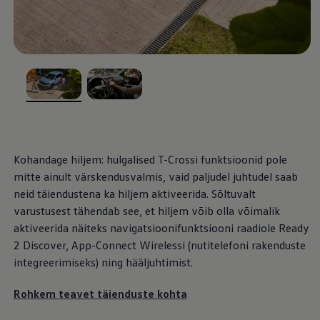
Mootoriõli ja töövedelikud
Veljed ja rehvid
Avarii- ja rikkeabi
Volkswageni teenindus
Lisatarvikud
Sise- ja väliskaitse
Transpordi- ja pagasilahendused
Meelelahutus ja elektroonika
, /
, /
Isikupärastamine
Seinalaadija ja laadimiskaablid
Klienditeave
Ringlussevõtt ja tagastamine
Kohandage hiljem: hulgalised T-Crossi funktsioonid pole
Tagasikutsumiskampaaniad
Hoiatus- ja märgutuled
mitte ainult värskendusvalmis, vaid paljudel juhtudel saab
Teie Volkswageni uusimad tarkvaravärskendus
neid täiendustena ka hiljem aktiveerida. Sõltuvalt
Teie Volkswageni uusimad tarkvaravärskendus
varustusest tähendab see, et hiljem võib olla võimalik
Digitaalne juhend
myVolkswagen
aktiveerida näiteks navigatsioonifunktsiooni raadiole Ready
Takata turvapadja ohutusalane tagasikutsumine
2 Discover, App-Connect Wirelessi (nutitelefoni rakenduste
integreerimiseks) ning hääljuhtimist.
Rohkem teavet täienduste kohta