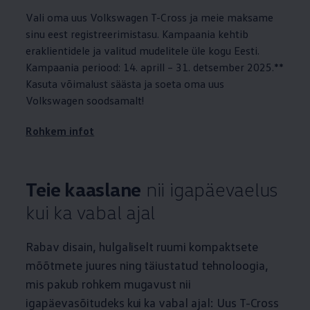
Vali oma uus
Volkswagen
T-Cross ja meie maksame
sinu eest registreerimistasu. Kampaania kehtib
eraklientidele ja valitud mudelitele üle kogu Eesti.
Kampaania periood: 14. aprill – 31. detsember 2025.**
Kasuta võimalust säästa ja soeta oma uus
Volkswagen
soodsamalt!
Rohkem infot
Teie kaaslane
nii igapäevaelus
kui ka vabal ajal
Rabav disain, hulgaliselt ruumi kompaktsete
mõõtmete juures ning täiustatud tehnoloogia,
mis pakub rohkem mugavust nii
igapäevasõitudeks kui ka vabal ajal: Uus T-Cross