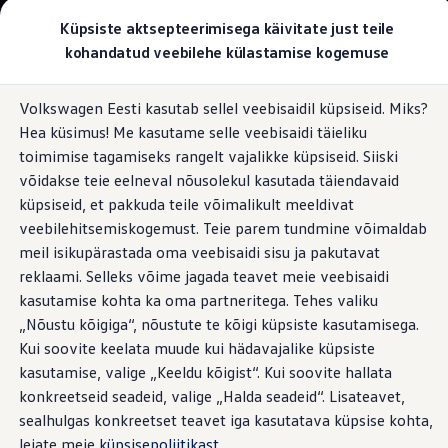
Valige oma Volkswagen
Küpsiste aktsepteerimisega käivitate just teile
Mudelid ja konfiguraator
kohandatud veebilehe külastamise kogemuse
Uus ID. Cross
Konfigureeri
Hüppa
Hüppa
Volkswageni linnamaasturid
Volkswagen Eesti kasutab sellel veebisaidil küpsiseid. Miks?
põhisisu
jaluse
Volkswageni tarbesõidukid. Igaks ülesandeks valmis
Roostevabast terasest ukseläveliistud ja
Hea küsimus! Me kasutame selle veebisaidi täieliku
juurde
juurde
Volkswagen laoautode e-pood
pedaalid
Pakkumised ja teenused
toimimise tagamiseks rangelt vajalikke küpsiseid. Siiski
Juubelipakkumine
võidakse teie eelneval nõusolekul kasutada täiendavaid
Autovahetus
küpsiseid, et pakkuda teile võimalikult meeldivat
Garantii
Volkswagen laoautode e-pood
veebilehitsemiskogemust. Teie parem tundmine võimaldab
Šikk
ja vastupidav.
Liising
meil isikupärastada oma veebisaidi sisu ja pakutavat
Tasuta registreerimistasu sinu uuele Volkswagenile!
reklaami. Selleks võime jagada teavet meie veebisaidi
Tiguani pistikhübriid
Elektriautod ja hübriidautod
kasutamise kohta ka oma partneritega. Tehes valiku
Pistikhübriid
„Nõustu kõigiga“, nõustute te kõigi küpsiste kasutamisega.
Golf eHybrid
Kui soovite keelata muude kui hädavajalike küpsiste
Tiguan eHybrid
Passat eHybrid
kasutamise, valige „Keeldu kõigist“. Kui soovite hallata
Tayron eHybrid
konkreetseid seadeid, valige „Halda seadeid“. Lisateavet,
Touareg eHybrid
sealhulgas konkreetset teavet iga kasutatava küpsise kohta,
Ära iial ütle iial
ID. teadmised
leiate meie
küpsisepoliitikast
.