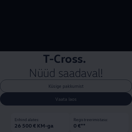
--:--
Remaining time, --:
T-Cross.
Nüüd saadaval!
Küsige pakkumist
Vaata laos
Erihind alates:
Registreerimistasu:
26 500 € KM-ga
0 €**