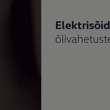
Elektrisõi
õlivahetust