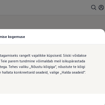
tamise kogemuse
tagamiseks rangelt vajalikke küpsiseid. Siiski võidakse
t. Teie parem tundmine võimaldab meil isikupärastada
ega. Tehes valiku „Nõustu kõigiga“, nõustute te kõigi
 hallata konkreetseid seadeid, valige „Halda seadeid“.