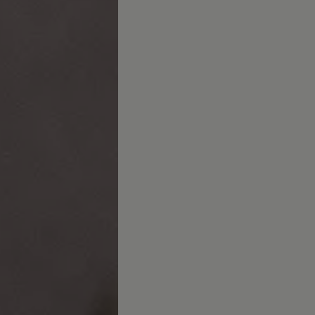
ed
ed