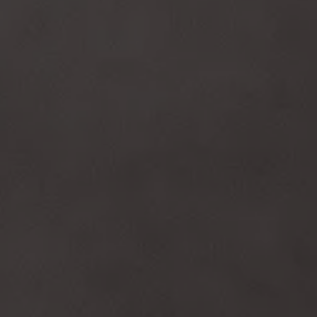
Mootoriõli ja töövedelikud
Veljed ja rehvid
Avarii- ja rikkeabi
Volkswageni teenindus
Lisatarvikud
Sise- ja väliskaitse
Transpordi- ja pagasilahendused
Meelelahutus ja elektroonika
Isikupärastamine
Seinalaadija ja laadimiskaablid
Klienditeave
Ringlussevõtt ja tagastamine
Tagasikutsumiskampaaniad
Hoiatus- ja märgutuled
Teie Volkswageni uusimad tarkvaravärskendus
Teie Volkswageni uusimad tarkvaravärskendus
Digitaalne juhend
myVolkswagen
Takata turvapadja ohutusalane tagasikutsumine