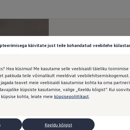
pteerimisega käivitate just teile kohandatud veebilehe külas
ks? Hea küsimus! Me kasutame selle veebisaidi täieliku toimimise 
, et pakkuda teile võimalikult meeldivat veebilehitsemiskogemus
 jagada teavet meie veebisaidi kasutamise kohta ka oma partnerit
vajalike küpsiste kasutamise, valige „Keeldu kõigist“. Kui soovite
 küpsise kohta, leiate meie
küpsisepoliitikast
.
a
Keeldu kõigist