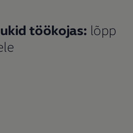
dukid töökojas:
lõpp
ele