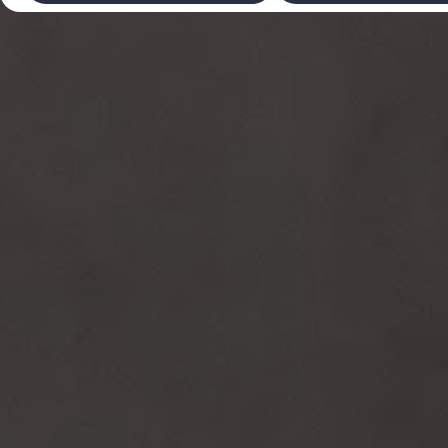
Laadimine ja sõiduulatus
Tehnoloogia ja arendus
Üleminek e-mobiilsusele
Jätkusuutlikkus
Elektrisõidukid töökojas: lõpp õlivahetustele
ID. tarkvarauuendus*
Elektriautode tarneajad
Ühenduvus
VW Connect
Kõik teenused
Aktiveerimine
VW Connect teie ID. jaoks.
Car-Net
App-Connect
Upgrades
We Charge
Fleet Interface Data
Volkswagenist
Saa rohkem
Uudised
Lisavarustus ja teenindus
Teenindus ja varuosad
Volkswageni eelised
Ülevaatus
Remont ja kontroll