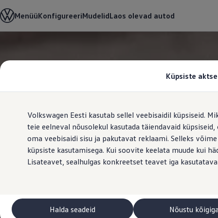
Valige oma Volkswagen
Menüü
Konfigureeri
Mudelid
Laos olevad autod
Mudelid ja konfiguraator
Uus ID. Cross
Konfigureeri
Volkswageni linnamaasturid
Hüppa
Hüppa
Volkswageni tarbesõidukid. Igaks ülesandeks valmis
põhisisu
jaluse
Volkswagen laoautode e-pood
juurde
juurde
Pakkumised ja teenused
Küpsiste aktse
Juubelipakkumine
Autovahetus
Garantii
Volkswagen laoautode e-pood
Volkswagen Eesti kasutab sellel veebisaidil küpsiseid. Mi
Liising
Tasuta registreerimistasu sinu uuele Volkswagenile!
teie eelneval nõusolekul kasutada täiendavaid küpsiseid
Tiguani pistikhübriid
oma veebisaidi sisu ja pakutavat reklaami. Selleks võime
Elektriautod ja hübriidautod
küpsiste kasutamisega. Kui soovite keelata muude kui häda
Pistikhübriid
Golf eHybrid
Lisateavet, sealhulgas konkreetset teavet iga kasutatava
Tiguan eHybrid
Passat eHybrid
Tayron eHybrid
Touareg eHybrid
Ära iial ütle iial
Halda seadeid
Nõustu kõigig
ID. teadmised