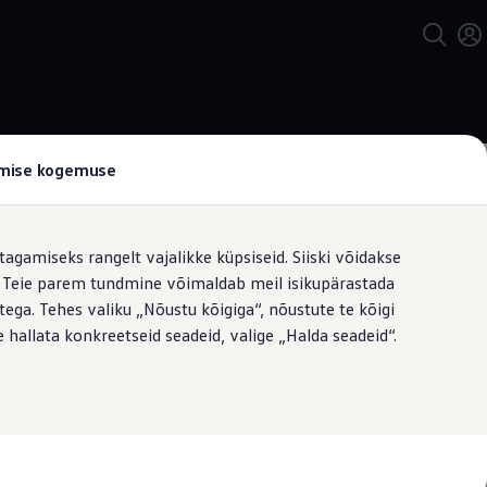
tamise kogemuse
tagamiseks rangelt vajalikke küpsiseid. Siiski võidakse
t. Teie parem tundmine võimaldab meil isikupärastada
ega. Tehes valiku „Nõustu kõigiga“, nõustute te kõigi
 hallata konkreetseid seadeid, valige „Halda seadeid“.