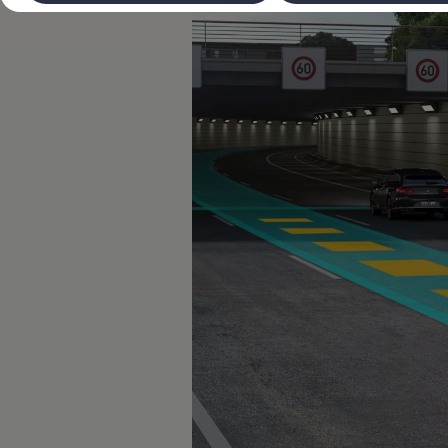
Laadimine ja sõiduulatus
Tehnoloogia ja arendus
Üleminek e-mobiilsusele
Jätkusuutlikkus
Elektrisõidukid töökojas: lõpp õlivahetustele
ID. tarkvarauuendus*
Elektriautode tarneajad
Ühenduvus
VW Connect
Kõik teenused
Aktiveerimine
VW Connect teie ID. jaoks.
Car-Net
App-Connect
Upgrades
We Charge
Fleet Interface Data
Volkswagenist
Saa rohkem
Uudised
Lisavarustus ja teenindus
Teenindus ja varuosad
Volkswageni eelised
Ülevaatus
Remont ja kontroll