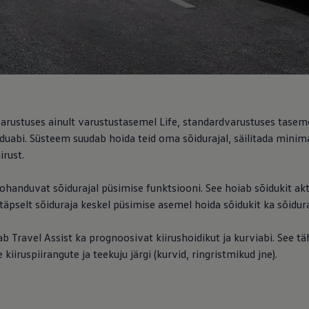
varustuses ainult varustustasemel Life, standardvarustuses taseme
õiduabi. Süsteem suudab hoida teid oma sõidurajal, säilitada min
irust.
ed
anduvat sõidurajal püsimise funktsiooni. See hoiab sõidukit aktii
ed
 täpselt sõiduraja keskel püsimise asemel hoida sõidukit ka sõidu
 Travel Assist ka prognoosivat kiirushoidikut ja kurviabi. See tä
kiiruspiirangute ja teekuju järgi (kurvid, ringristmikud jne).