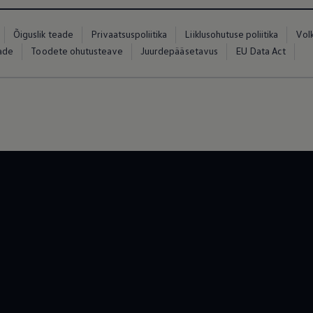
Õiguslik teade
Privaatsuspoliitika
Liiklusohutuse poliitika
Vol
eade
Toodete ohutusteave
Juurdepääsetavus
EU Data Act