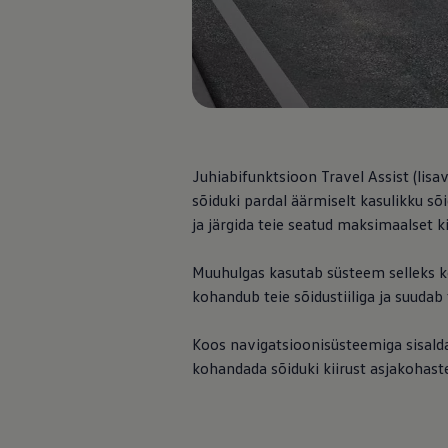
Mootoriõli ja töövedelikud
Veljed ja rehvid
Avarii- ja rikkeabi
Volkswageni teenindus
Lisatarvikud
Sise- ja väliskaitse
Transpordi- ja pagasilahendused
Meelelahutus ja elektroonika
Isikupärastamine
Seinalaadija ja laadimiskaablid
Juhiabifunktsioon Travel Assist (lisa
Klienditeave
sõiduki pardal äärmiselt kasulikku s
Ringlussevõtt ja tagastamine
ja järgida teie seatud maksimaalset ki
Tagasikutsumiskampaaniad
Hoiatus- ja märgutuled
Teie Volkswageni uusimad tarkvaravärskendus
Muuhulgas kasutab süsteem selleks koh
Teie Volkswageni uusimad tarkvaravärskendus
kohandub teie sõidustiiliga ja suudab
Digitaalne juhend
myVolkswagen
Takata turvapadja ohutusalane tagasikutsumine
Koos navigatsioonisüsteemiga sisaldab
kohandada sõiduki kiirust asjakohaste 