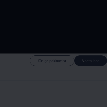
--:--
Remaining time, --:-
Küsige pakkumist
Vaata laos