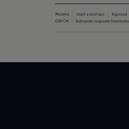
Mudelid
Uued autod laos
Küpsised
OBFCM
Kolmanda osapoole litsentsit