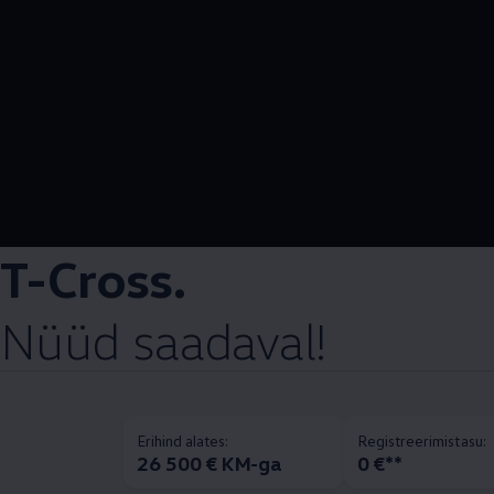
T-Cross.
Nüüd saadaval!
Erihind alates:
Registreerimistasu:
26 500 € KM-ga
0 €**