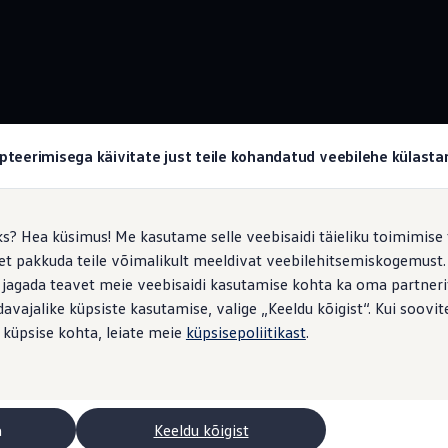
Juhiabisüsteem Travel Assist
pteerimisega käivitate just teile kohandatud veebilehe külas
ks? Hea küsimus! Me kasutame selle veebisaidi täieliku toimimise 
, et pakkuda teile võimalikult meeldivat veebilehitsemiskogemus
 jagada teavet meie veebisaidi kasutamise kohta ka oma partnerit
vajalike küpsiste kasutamise, valige „Keeldu kõigist“. Kui soovite
 küpsise kohta, leiate meie
küpsisepoliitikast
.
a
Keeldu kõigist