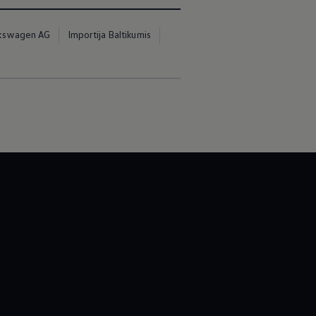
kswagen AG
Importija Baltikumis