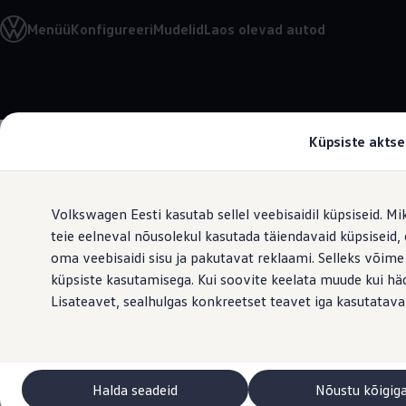
Valige oma Volkswagen
Menüü
Konfigureeri
Mudelid
Laos olevad autod
Mudelid ja konfiguraator
Uus ID. Cross
Konfigureeri
Volkswageni linnamaasturid
Hüppa
Hüppa
Volkswageni tarbesõidukid. Igaks ülesandeks valmis
põhisisu
jaluse
Volkswagen laoautode e-pood
juurde
juurde
Pakkumised ja teenused
Küpsiste aktse
Juubelipakkumine
Autovahetus
Garantii
Volkswagen laoautode e-pood
Volkswagen Eesti kasutab sellel veebisaidil küpsiseid. Mi
Liising
Tasuta registreerimistasu sinu uuele Volkswagenile!
teie eelneval nõusolekul kasutada täiendavaid küpsiseid
Tiguani pistikhübriid
oma veebisaidi sisu ja pakutavat reklaami. Selleks võime
Elektriautod ja hübriidautod
küpsiste kasutamisega. Kui soovite keelata muude kui häda
Pistikhübriid
Golf eHybrid
Lisateavet, sealhulgas konkreetset teavet iga kasutatava
Tiguan eHybrid
Passat eHybrid
Tayron eHybrid
Touareg eHybrid
Ära iial ütle iial
Halda seadeid
Nõustu kõigig
ID. teadmised