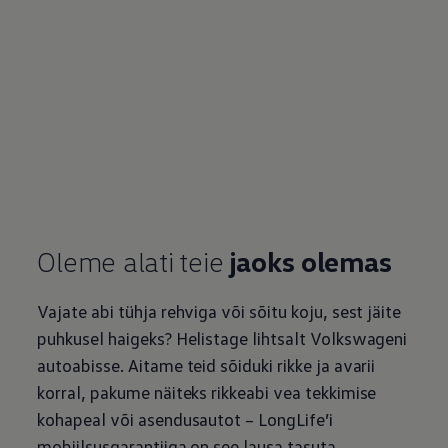
Oleme alati teie
jaoks olemas
Vajate abi tühja rehviga või sõitu koju, sest jäite
puhkusel haigeks? Helistage lihtsalt Volkswageni
autoabisse. Aitame teid sõiduki rikke ja avarii
korral, pakume näiteks rikkeabi vea tekkimise
kohapeal või asendusautot – LongLife’i
mobiilsusgarantiiga on see lausa tasuta.