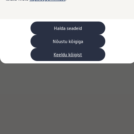
Laadimine ja sõiduulatus
Tehnoloogia ja arendus
Üleminek e-mobiilsusele
Jätkusuutlikkus
Elektrisõidukid töökojas: lõpp õlivahetustele
Halda seadeid
ID. tarkvarauuendus*
Elektriautode tarneajad
Ühenduvus
Nõustu kõigiga
VW Connect
Kõik teenused
Keeldu kõigist
Aktiveerimine
VW Connect teie ID. jaoks.
Car-Net
App-Connect
Upgrades
We Charge
Fleet Interface Data
Volkswagenist
Saa rohkem
Uudised
Lisavarustus ja teenindus
Teenindus ja varuosad
Volkswageni eelised
Ülevaatus
Remont ja kontroll