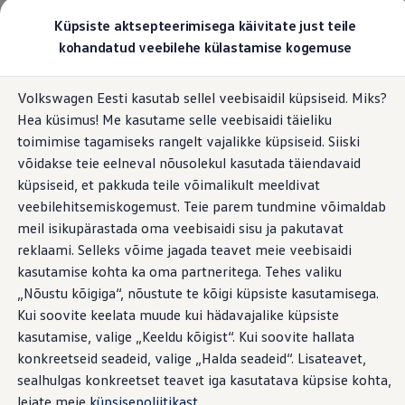
Valige oma Volkswagen
Küpsiste aktsepteerimisega käivitate just teile
Mudelid ja konfiguraator
kohandatud veebilehe külastamise kogemuse
Uus ID. Cross
Konfigureeri
Hüppa
Hüppa
Volkswageni linnamaasturid
Volkswagen Eesti kasutab sellel veebisaidil küpsiseid. Miks?
põhisisu
jaluse
Volkswageni tarbesõidukid. Igaks ülesandeks valmis
Hea küsimus! Me kasutame selle veebisaidi täieliku
juurde
juurde
Volkswagen laoautode e-pood
Pakkumised ja teenused
toimimise tagamiseks rangelt vajalikke küpsiseid. Siiski
Juubelipakkumine
võidakse teie eelneval nõusolekul kasutada täiendavaid
Autovahetus
küpsiseid, et pakkuda teile võimalikult meeldivat
Garantii
Volkswagen laoautode e-pood
veebilehitsemiskogemust. Teie parem tundmine võimaldab
Liising
meil isikupärastada oma veebisaidi sisu ja pakutavat
Tasuta registreerimistasu sinu uuele Volkswagenile!
reklaami. Selleks võime jagada teavet meie veebisaidi
Tiguani pistikhübriid
Elektriautod ja hübriidautod
kasutamise kohta ka oma partneritega. Tehes valiku
Pistikhübriid
„Nõustu kõigiga“, nõustute te kõigi küpsiste kasutamisega.
Golf eHybrid
Kui soovite keelata muude kui hädavajalike küpsiste
Tiguan eHybrid
Passat eHybrid
kasutamise, valige „Keeldu kõigist“. Kui soovite hallata
Tayron eHybrid
konkreetseid seadeid, valige „Halda seadeid“. Lisateavet,
Touareg eHybrid
sealhulgas konkreetset teavet iga kasutatava küpsise kohta,
Ära iial ütle iial
ID. teadmised
leiate meie
küpsisepoliitikast
.