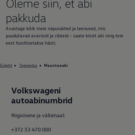
Oleme siin, et abi
pakkuda
Avastage kõik meie näpunäited ja teenused, mis
puudutavad avariisid ja rikkeid – saate kiiret abi ning teie
eest hoolitsetakse hästi.
Esileht
Teenindus
Maanteeabi
Volkswageni
autoabinumbrid
Riigisisene ja välismaal:
+372 53 470 000