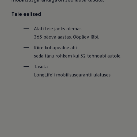
Teie eelised
Alati teie jaoks olemas:
365 päeva aastas. Ööpäev läbi.
Kiire kohapealne abi:
seda tänu rohkem kui 52 tehnoabi autole.
Tasuta:
LongLife’i mobiilsusgarantii ulatuses.