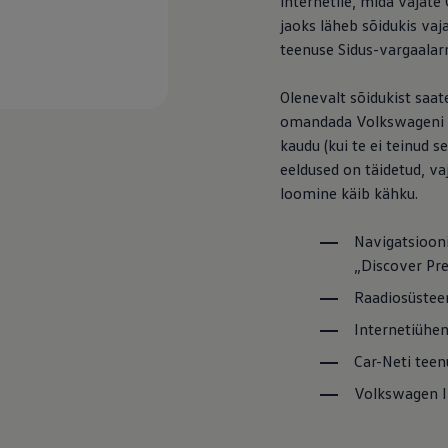
internetile, mida vajate
jaoks läheb sõidukis vaj
teenuse Sidus-vargaalar
Olenevalt sõidukist saa
omandada Volkswageni ä
kaudu (kui te ei teinud s
eeldused on täidetud, va
loomine käib kähku.
Navigatsioon
ed
„Discover P
ed
Raadiosüstee
Internetiühe
Car-Neti teen
Volkswagen
I