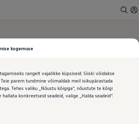
tamise kogemuse
miseks
tagamiseks rangelt vajalikke küpsiseid. Siiski võidakse
t. Teie parem tundmine võimaldab meil isikupärastada
ega. Tehes valiku „Nõustu kõigiga“, nõustute te kõigi
 hallata konkreetseid seadeid, valige „Halda seadeid“.