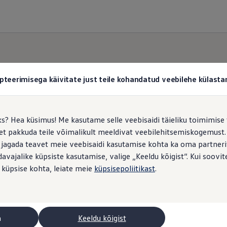
pteerimisega käivitate just teile kohandatud veebilehe külas
vajate
Car-Neti
kasuta
ks? Hea küsimus! Me kasutame selle veebisaidi täieliku toimimise 
, et pakkuda teile võimalikult meeldivat veebilehitsemiskogemus
 jagada teavet meie veebisaidi kasutamise kohta ka oma partnerit
vajalike küpsiste kasutamise, valige „Keeldu kõigist“. Kui soovite
 küpsise kohta, leiate meie
küpsisepoliitikast
.
 vajate sõidukis
a
Keeldu kõigist