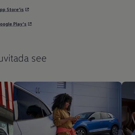
pp Store’is
oogle Play’s
huvitada see