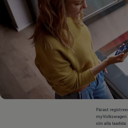
Pärast registree
myVolkswagen võ
siin alla laadida: