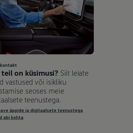
 kontakt
 teil on küsimusi?
Siit leiate
ed vastused või isikliku
stamise seoses meie
taalsete teenustega.
eave äppide ja digitaalsete teenustega
d abi kohta