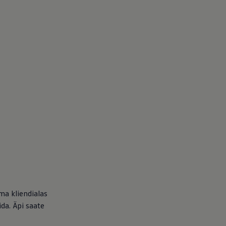
ma kliendialas
a. Äpi saate