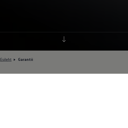
Esileht
Garantii
Et võiksite oma
valikus kindel
olla.
Ostes uue auto, saate laiaulatusliku garantii (kui punkt
sisaldab kahte tingimust, kehtib see, kumb esimesena
kätte jõuab).