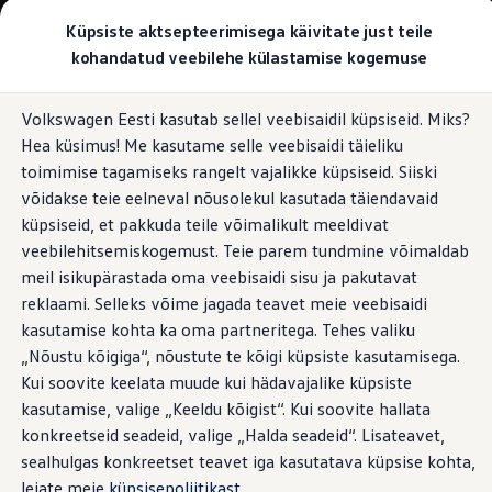
Valige oma Volkswagen
Küpsiste aktsepteerimisega käivitate just teile
Mudelid ja konfiguraator
kohandatud veebilehe külastamise kogemuse
Uus ID. Cross
Konfigureeri
Hüppa
Hüppa
Volkswageni linnamaasturid
Volkswagen Eesti kasutab sellel veebisaidil küpsiseid. Miks?
põhisisu
jaluse
Volkswageni tarbesõidukid. Igaks ülesandeks valmis
Hea küsimus! Me kasutame selle veebisaidi täieliku
juurde
juurde
Volkswagen laoautode e-pood
Pakkumised ja teenused
toimimise tagamiseks rangelt vajalikke küpsiseid. Siiski
Juubelipakkumine
võidakse teie eelneval nõusolekul kasutada täiendavaid
Autovahetus
küpsiseid, et pakkuda teile võimalikult meeldivat
Garantii
Volkswagen laoautode e-pood
veebilehitsemiskogemust. Teie parem tundmine võimaldab
Liising
meil isikupärastada oma veebisaidi sisu ja pakutavat
Tasuta registreerimistasu sinu uuele Volkswagenile!
reklaami. Selleks võime jagada teavet meie veebisaidi
Tiguani pistikhübriid
Elektriautod ja hübriidautod
kasutamise kohta ka oma partneritega. Tehes valiku
Pistikhübriid
„Nõustu kõigiga“, nõustute te kõigi küpsiste kasutamisega.
Golf eHybrid
Kui soovite keelata muude kui hädavajalike küpsiste
Tiguan eHybrid
Passat eHybrid
kasutamise, valige „Keeldu kõigist“. Kui soovite hallata
Tayron eHybrid
konkreetseid seadeid, valige „Halda seadeid“. Lisateavet,
Touareg eHybrid
sealhulgas konkreetset teavet iga kasutatava küpsise kohta,
Ära iial ütle iial
ID. teadmised
leiate meie
küpsisepoliitikast
.