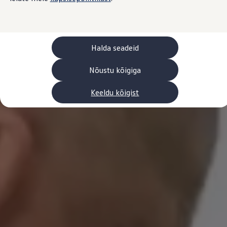
Laadimine ja sõiduulatus
Tehnoloogia ja arendus
Üleminek e-mobiilsusele
Jätkusuutlikkus
Elektrisõidukid töökojas: lõpp õlivahetustele
Halda seadeid
ID. tarkvarauuendus*
Elektriautode tarneajad
Ühenduvus
Nõustu kõigiga
VW Connect
Kõik teenused
Keeldu kõigist
Aktiveerimine
VW Connect teie ID. jaoks.
Car-Net
App-Connect
Upgrades
We Charge
Fleet Interface Data
Volkswagenist
Saa rohkem
Uudised
Lisavarustus ja teenindus
Teenindus ja varuosad
Volkswageni eelised
Ülevaatus
Remont ja kontroll