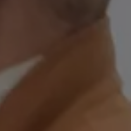
Mootoriõli ja töövedelikud
Veljed ja rehvid
Avarii- ja rikkeabi
Volkswageni teenindus
Lisatarvikud
Sise- ja väliskaitse
Transpordi- ja pagasilahendused
Meelelahutus ja elektroonika
Isikupärastamine
Seinalaadija ja laadimiskaablid
Klienditeave
Ringlussevõtt ja tagastamine
Tagasikutsumiskampaaniad
Hoiatus- ja märgutuled
Teie Volkswageni uusimad tarkvaravärskendus
Teie Volkswageni uusimad tarkvaravärskendus
Digitaalne juhend
myVolkswagen
Takata turvapadja ohutusalane tagasikutsumine