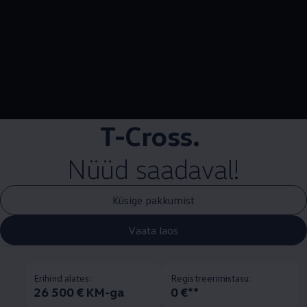
--:--
Remaining time, --:
T-Cross.
Nüüd saadaval!
Küsige pakkumist
Vaata laos
Erihind alates:
Registreerimistasu:
26 500 € KM-ga
0 €**