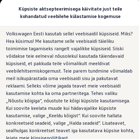
Valige oma Volkswagen
Küpsiste aktsepteerimisega käivitate just teile
Mudelid ja konfiguraator
kohandatud veebilehe külastamise kogemuse
Uus ID. Cross
Konfigureeri
Hüppa
Hüppa
Volkswageni linnamaasturid
Volkswagen Eesti kasutab sellel veebisaidil küpsiseid. Miks?
põhisisu
jaluse
Volkswageni tarbesõidukid. Igaks ülesandeks valmis
Kohanduv kiirushoidik ACC ja otsasõidu
Hea küsimus! Me kasutame selle veebisaidi täieliku
juurde
juurde
Volkswagen laoautode e-pood
eest hoiatav süsteem Front Assist
Pakkumised ja teenused
toimimise tagamiseks rangelt vajalikke küpsiseid. Siiski
Juubelipakkumine
võidakse teie eelneval nõusolekul kasutada täiendavaid
Autovahetus
küpsiseid, et pakkuda teile võimalikult meeldivat
Garantii
Volkswagen laoautode e-pood
veebilehitsemiskogemust. Teie parem tundmine võimaldab
Liising
meil isikupärastada oma veebisaidi sisu ja pakutavat
Tasuta registreerimistasu sinu uuele Volkswagenile!
reklaami. Selleks võime jagada teavet meie veebisaidi
Tiguani pistikhübriid
Elektriautod ja hübriidautod
kasutamise kohta ka oma partneritega. Tehes valiku
Pistikhübriid
„Nõustu kõigiga“, nõustute te kõigi küpsiste kasutamisega.
Golf eHybrid
Kui soovite keelata muude kui hädavajalike küpsiste
Tiguan eHybrid
Passat eHybrid
kasutamise, valige „Keeldu kõigist“. Kui soovite hallata
Tayron eHybrid
konkreetseid seadeid, valige „Halda seadeid“. Lisateavet,
Touareg eHybrid
sealhulgas konkreetset teavet iga kasutatava küpsise kohta,
Ära iial ütle iial
ID. teadmised
leiate meie
küpsisepoliitikast
.