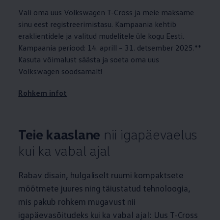
Vali oma uus
Volkswagen
T-Cross ja meie maksame
sinu eest registreerimistasu. Kampaania kehtib
eraklientidele ja valitud mudelitele üle kogu Eesti.
Kampaania periood: 14. aprill – 31. detsember 2025.**
Kasuta võimalust säästa ja soeta oma uus
Volkswagen
soodsamalt!
Rohkem infot
Teie kaaslane
nii igapäevaelus
kui ka vabal ajal
Rabav disain, hulgaliselt ruumi kompaktsete
mõõtmete juures ning täiustatud tehnoloogia,
mis pakub rohkem mugavust nii
igapäevasõitudeks kui ka vabal ajal: Uus T-Cross