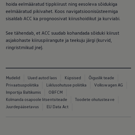
Mootoriõli ja töövedelikud
hoida eelmääratud tippkiirust ning eesoleva sõidukiga
Veljed ja rehvid
eelmääratud pikivahet. Koos navigatsioonisüsteemiga
Avarii- ja rikkeabi
sisaldab ACC ka prognoosivat kiirushoidikut ja kurviabi.
Volkswageni teenindus
Lisatarvikud
Sise- ja väliskaitse
See tähendab, et ACC suudab kohandada sõiduki kiirust
Transpordi- ja pagasilahendused
asjakohaste kiiruspiirangute ja teekuju järgi (kurvid,
Meelelahutus ja elektroonika
Isikupärastamine
ringristmikud jne).
Seinalaadija ja laadimiskaablid
Klienditeave
Ringlussevõtt ja tagastamine
Tagasikutsumiskampaaniad
Hoiatus- ja märgutuled
Mudelid
Uued autod laos
Küpsised
Õiguslik teade
Teie Volkswageni uusimad tarkvaravärskendus
Teie Volkswageni uusimad tarkvaravärskendus
Privaatsuspoliitika
Liiklusohutuse poliitika
Volkswagen AG
Digitaalne juhend
Importija Baltikumis
OBFCM
myVolkswagen
Kolmanda osapoole litsentsiteade
Toodete ohutusteave
Takata turvapadja ohutusalane tagasikutsumine
Juurdepääsetavus
EU Data Act