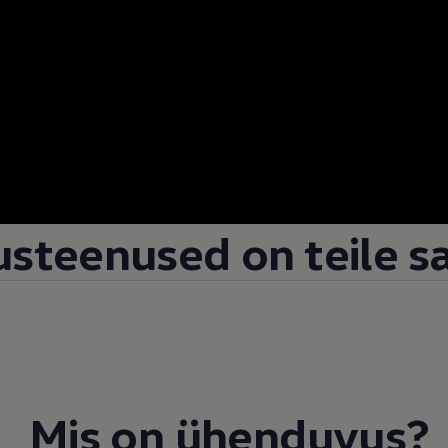
dusteenused on teile s
Mis on ühenduvus?