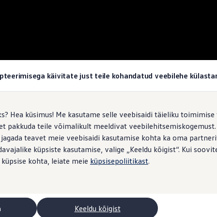
pteerimisega käivitate just teile kohandatud veebilehe külas
ks? Hea küsimus! Me kasutame selle veebisaidi täieliku toimimise 
, et pakkuda teile võimalikult meeldivat veebilehitsemiskogemus
 jagada teavet meie veebisaidi kasutamise kohta ka oma partnerit
vajalike küpsiste kasutamise, valige „Keeldu kõigist“. Kui soovite
 küpsise kohta, leiate meie
küpsisepoliitikast
.
a
Keeldu kõigist