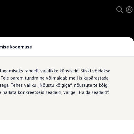
tamise kogemuse
tagamiseks rangelt vajalikke küpsiseid. Siiski võidakse
t. Teie parem tundmine võimaldab meil isikupärastada
ega. Tehes valiku „Nõustu kõigiga“, nõustute te kõigi
 hallata konkreetseid seadeid, valige „Halda seadeid“.