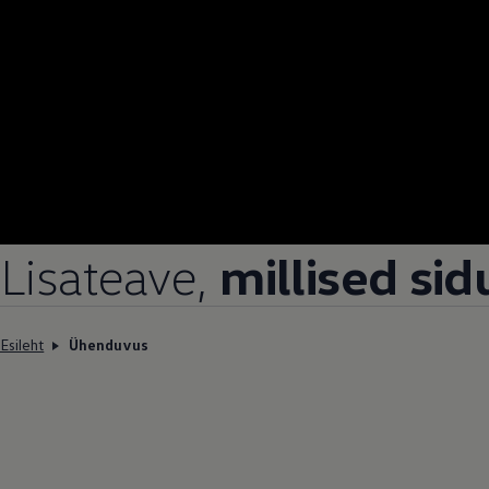
Lisateave,
millised si
Esileht
Ühenduvus