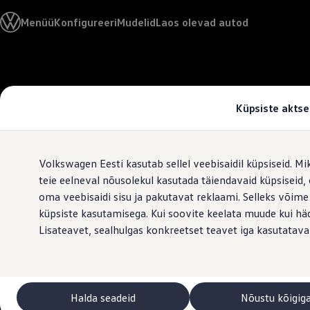
Valige oma Volkswagen
Menüü
Konfigureeri
Mudelid
Laos olevad autod
Mudelid ja konfiguraator
Uus ID. Cross
Konfigureeri
Volkswageni linnamaasturid
Hüppa
Hüppa
Volkswageni tarbesõidukid. Igaks ülesandeks valmis
põhisisu
jaluse
Volkswagen laoautode e-pood
juurde
juurde
Pakkumised ja teenused
Küpsiste aktse
Juubelipakkumine
Autovahetus
Garantii
Volkswagen laoautode e-pood
Volkswagen Eesti kasutab sellel veebisaidil küpsiseid. Mi
Liising
Tasuta registreerimistasu sinu uuele Volkswagenile!
teie eelneval nõusolekul kasutada täiendavaid küpsiseid
Tiguani pistikhübriid
oma veebisaidi sisu ja pakutavat reklaami. Selleks võime
Elektriautod ja hübriidautod
küpsiste kasutamisega. Kui soovite keelata muude kui häda
Pistikhübriid
Golf eHybrid
Lisateavet, sealhulgas konkreetset teavet iga kasutatava
Tiguan eHybrid
Passat eHybrid
Tayron eHybrid
Touareg eHybrid
Ära iial ütle iial
Halda seadeid
Nõustu kõigig
ID. teadmised