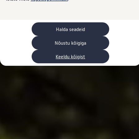
Laadimine ja sõiduulatus
Tehnoloogia ja arendus
Üleminek e-mobiilsusele
Jätkusuutlikkus
Elektrisõidukid töökojas: lõpp õlivahetustele
Halda seadeid
ID. tarkvarauuendus*
Elektriautode tarneajad
Ühenduvus
Nõustu kõigiga
VW Connect
Kõik teenused
Keeldu kõigist
Aktiveerimine
VW Connect teie ID. jaoks.
Car-Net
App-Connect
Upgrades
We Charge
Fleet Interface Data
Volkswagenist
Saa rohkem
Uudised
Lisavarustus ja teenindus
Teenindus ja varuosad
Volkswageni eelised
Ülevaatus
Remont ja kontroll