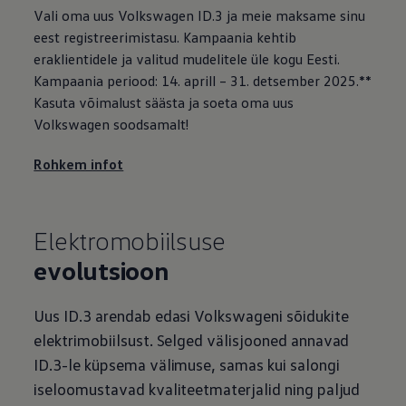
Vali oma uus
Volkswagen
ID.3 ja meie maksame sinu
eest registreerimistasu. Kampaania kehtib
eraklientidele ja valitud mudelitele üle kogu Eesti.
Kampaania periood: 14. aprill – 31. detsember 2025.**
Kasuta võimalust säästa ja soeta oma uus
Volkswagen
soodsamalt!
Rohkem infot
Elektromobiilsuse
evolutsioon
Uus ID.3 arendab edasi Volkswageni sõidukite
elektrimobiilsust. Selged välisjooned annavad
ID.3-le küpsema välimuse, samas kui salongi
iseloomustavad kvaliteetmaterjalid ning paljud