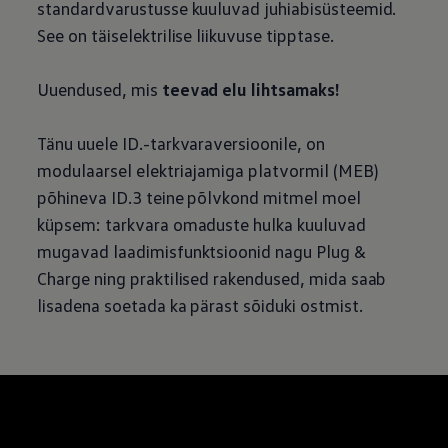
standardvarustusse kuuluvad juhiabisüsteemid.
See on täiselektrilise liikuvuse tipptase.
Uuendused, mis
teevad elu lihtsamaks!
Tänu uuele ID.-tarkvaraversioonile, on
modulaarsel elektriajamiga platvormil (MEB)
põhineva ID.3 teine põlvkond mitmel moel
küpsem: tarkvara omaduste hulka kuuluvad
mugavad laadimisfunktsioonid nagu Plug &
Charge ning praktilised rakendused, mida saab
lisadena soetada ka pärast sõiduki ostmist.