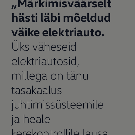
„Märkimisväärselt
hästi läbi mõeldud
väike elektriauto.
Üks väheseid
elektriautosid,
millega on tänu
tasakaalus
juhtimissüsteemile
ja heale
kerekontrollile lausa