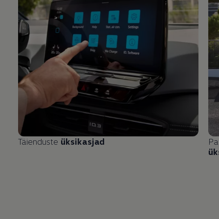
Täienduste
üksikasjad
Pa
ük