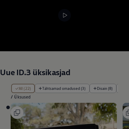
--:--
Remaining time, --:
Uue ID.3 üksikasjad
/ Üksused
All (22)
Tähtsamad omadused (3)
Disain (8)
IQ
/
Üksused