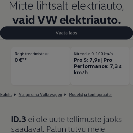
Mitte lihtsalt elektriauto,
vaid VW elektriauto.
Vaata laos
Registreerimistasu:
Kiirendus 0–100 km/h
0 €**
Pro S: 7,9s | Pro
Performance: 7,3 s
km/h
Esileht
Valige oma Volkswagen
Mudelid ja konfiguraator
ID.3
ei ole uute tellimuste jaoks
saadaval. Palun tutvu meie