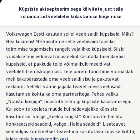
Valige oma Volkswagen
Küpsiste aktsepteerimisega käivitate just teile
Mudelid ja konfiguraator
kohandatud veebilehe külastamise kogemuse
Uus ID. Cross
Konfigureeri
Hüppa
Hüppa
Volkswageni linnamaasturid
Volkswagen Eesti kasutab sellel veebisaidil küpsiseid. Miks?
põhisisu
jaluse
Volkswageni tarbesõidukid. Igaks ülesandeks valmis
Hea küsimus! Me kasutame selle veebisaidi täieliku
juurde
juurde
Volkswagen laoautode e-pood
Pakkumised ja teenused
toimimise tagamiseks rangelt vajalikke küpsiseid. Siiski
Juubelipakkumine
võidakse teie eelneval nõusolekul kasutada täiendavaid
Autovahetus
küpsiseid, et pakkuda teile võimalikult meeldivat
Garantii
Volkswagen laoautode e-pood
veebilehitsemiskogemust. Teie parem tundmine võimaldab
Liising
meil isikupärastada oma veebisaidi sisu ja pakutavat
Tasuta registreerimistasu sinu uuele Volkswagenile!
reklaami. Selleks võime jagada teavet meie veebisaidi
Tiguani pistikhübriid
Elektriautod ja hübriidautod
kasutamise kohta ka oma partneritega. Tehes valiku
Pistikhübriid
„Nõustu kõigiga“, nõustute te kõigi küpsiste kasutamisega.
Golf eHybrid
Kui soovite keelata muude kui hädavajalike küpsiste
Tiguan eHybrid
Passat eHybrid
kasutamise, valige „Keeldu kõigist“. Kui soovite hallata
Tayron eHybrid
konkreetseid seadeid, valige „Halda seadeid“. Lisateavet,
Touareg eHybrid
sealhulgas konkreetset teavet iga kasutatava küpsise kohta,
Ära iial ütle iial
ID. teadmised
leiate meie
küpsisepoliitikast
.