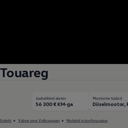
Touareg
Juubelihind alates
Mootorite tüübid
56 300 € KM-ga
Diiselmootor, 
Esileht
Valige oma Volkswagen
Mudelid ja konfiguraator