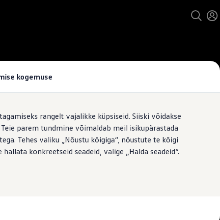
tamise kogemuse
tagamiseks rangelt vajalikke küpsiseid. Siiski võidakse
t. Teie parem tundmine võimaldab meil isikupärastada
ega. Tehes valiku „Nõustu kõigiga“, nõustute te kõigi
 hallata konkreetseid seadeid, valige „Halda seadeid“.