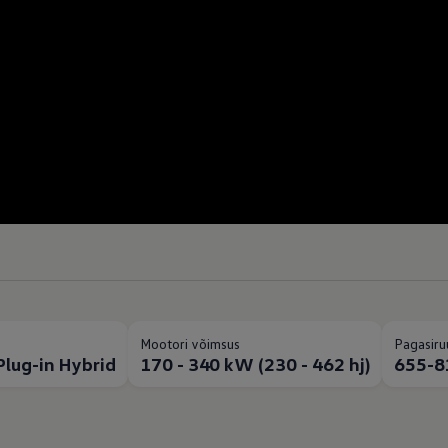
Mootori võimsus
Pagasiru
Plug-in Hybrid
170 - 340 kW (230 - 462 hj)
655-81