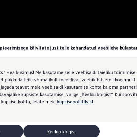
pteerimisega käivitate just teile kohandatud veebilehe külas
ks? Hea küsimus! Me kasutame selle veebisaidi täieliku toimimise 
, et pakkuda teile võimalikult meeldivat veebilehitsemiskogemus
 jagada teavet meie veebisaidi kasutamise kohta ka oma partnerit
vajalike küpsiste kasutamise, valige „Keeldu kõigist“. Kui soovite
 küpsise kohta, leiate meie
küpsisepoliitikast
.
a
Keeldu kõigist