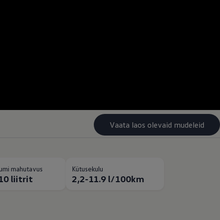
--:--
Remaining time, --:-
Vaata laos olevaid mudeleid
umi mahutavus
Kütusekulu
0 liitrit
2,2-11.9 l/100km