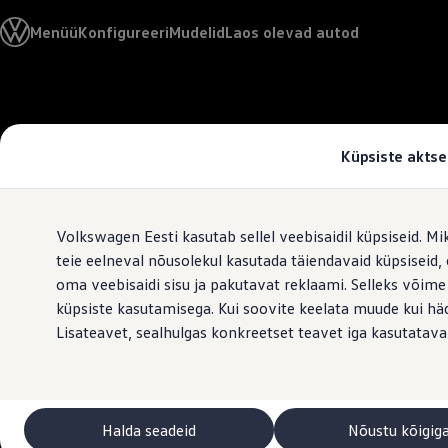
Valige oma Volkswagen
Menüü
Konfigureeri
Mudelid
Laos olevad autod
Mudelid ja konfiguraator
Uus ID. Cross
Konfigureeri
Volkswageni linnamaasturid
Hüppa
Hüppa
Volkswageni tarbesõidukid. Igaks ülesandeks valmis
põhisisu
jaluse
Volkswagen laoautode e-pood
juurde
juurde
Pakkumised ja teenused
Küpsiste aktse
Juubelipakkumine
Autovahetus
Garantii
Volkswagen laoautode e-pood
Volkswagen Eesti kasutab sellel veebisaidil küpsiseid. Mi
Liising
Tasuta registreerimistasu sinu uuele Volkswagenile!
teie eelneval nõusolekul kasutada täiendavaid küpsiseid
Tiguani pistikhübriid
oma veebisaidi sisu ja pakutavat reklaami. Selleks võime
Elektriautod ja hübriidautod
küpsiste kasutamisega. Kui soovite keelata muude kui häda
Pistikhübriid
Golf eHybrid
Lisateavet, sealhulgas konkreetset teavet iga kasutatava
Tiguan eHybrid
Passat eHybrid
Tayron eHybrid
Touareg eHybrid
Ära iial ütle iial
Halda seadeid
Nõustu kõigig
ID. teadmised