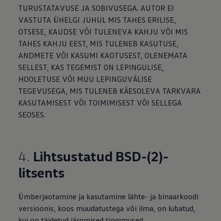
TURUSTATAVUSE JA SOBIVUSEGA. AUTOR EI
VASTUTA ÜHELGI JUHUL MIS TAHES ERILISE,
OTSESE, KAUDSE VÕI TULENEVA KAHJU VÕI MIS
TAHES KAHJU EEST, MIS TULENEB KASUTUSE,
ANDMETE VÕI KASUMI KAOTUSEST, OLENEMATA
SELLEST, KAS TEGEMIST ON LEPINGULISE,
HOOLETUSE VÕI MUU LEPINGUVÄLISE
TEGEVUSEGA, MIS TULENEB KÄESOLEVA TARKVARA
KASUTAMISEST VÕI TOIMIMISEST VÕI SELLEGA
SEOSES.
4.
Lihtsustatud BSD-(2)-
litsents
Ümberjaotamine ja kasutamine lähte- ja binaarkoodi
versioonis, koos muudatustega või ilma, on lubatud,
kui on täidetud järgmised tingimused.