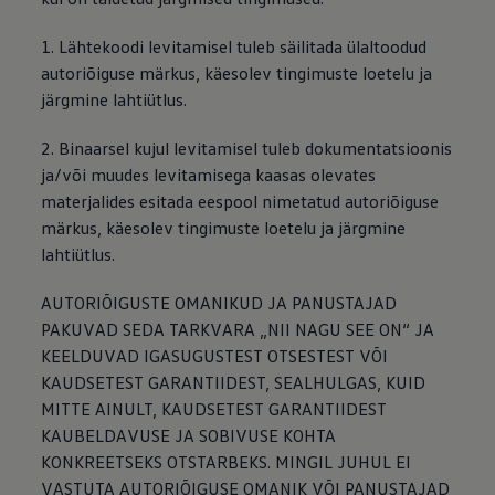
1. Lähtekoodi levitamisel tuleb säilitada ülaltoodud
autoriõiguse märkus, käesolev tingimuste loetelu ja
järgmine lahtiütlus.
2. Binaarsel kujul levitamisel tuleb dokumentatsioonis
ja/või muudes levitamisega kaasas olevates
materjalides esitada eespool nimetatud autoriõiguse
märkus, käesolev tingimuste loetelu ja järgmine
lahtiütlus.
AUTORIÕIGUSTE OMANIKUD JA PANUSTAJAD
PAKUVAD SEDA TARKVARA „NII NAGU SEE ON“ JA
KEELDUVAD IGASUGUSTEST OTSESTEST VÕI
KAUDSETEST GARANTIIDEST, SEALHULGAS, KUID
MITTE AINULT, KAUDSETEST GARANTIIDEST
KAUBELDAVUSE JA SOBIVUSE KOHTA
KONKREETSEKS OTSTARBEKS. MINGIL JUHUL EI
VASTUTA AUTORIÕIGUSE OMANIK VÕI PANUSTAJAD