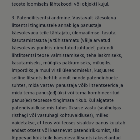
teoste loomiseks lähtekoodi või objekti kujul.
3. Patendilitsentsi andmine. Vastavalt käesoleva
litsentsi tingimustele annab iga panustaja
käesolevaga teile tähtajatu, ülemaailmse, tasuta,
kasutamistasuta ja tühistamatu (välja arvatud
käesolevas punktis nimetatud juhtudel) patendi
lihtlitsentsi teose valmistamiseks, teha laskmiseks,
kasutamiseks, müügiks pakkumiseks, müügiks,
impordiks ja muul viisil üleandmiseks, kusjuures
selline litsents kehtib ainult nende patendinõuete
suhtes, mida vastav panustaja võib litsentseerida ja
mida tema panus(ed) üksi või tema kombineeritud
panus(ed) teosesse tingimata rikub. Kui algatate
patendivaidluse mis tahes üksuse vastu (sealhulgas
risthagi või vastuhagi kohtuvaidluses), milles
väidetakse, et teos või teoses sisalduv panus kujutab
endast otsest või kaasnevat patendirikkumist, siis
lõppevad kõik teile käesoleva litsentsi alusel antud