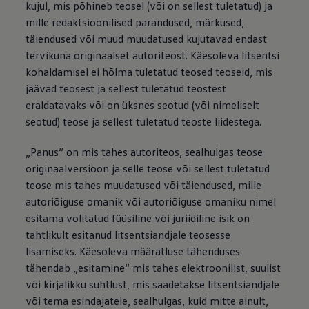
kujul, mis põhineb teosel (või on sellest tuletatud) ja
mille redaktsioonilised parandused, märkused,
täiendused või muud muudatused kujutavad endast
tervikuna originaalset autoriteost. Käesoleva litsentsi
kohaldamisel ei hõlma tuletatud teosed teoseid, mis
jäävad teosest ja sellest tuletatud teostest
eraldatavaks või on üksnes seotud (või nimeliselt
seotud) teose ja sellest tuletatud teoste liidestega.
„Panus“ on mis tahes autoriteos, sealhulgas teose
originaalversioon ja selle teose või sellest tuletatud
teose mis tahes muudatused või täiendused, mille
autoriõiguse omanik või autoriõiguse omaniku nimel
esitama volitatud füüsiline või juriidiline isik on
tahtlikult esitanud litsentsiandjale teosesse
lisamiseks. Käesoleva määratluse tähenduses
tähendab „esitamine“ mis tahes elektroonilist, suulist
või kirjalikku suhtlust, mis saadetakse litsentsiandjale
või tema esindajatele, sealhulgas, kuid mitte ainult,