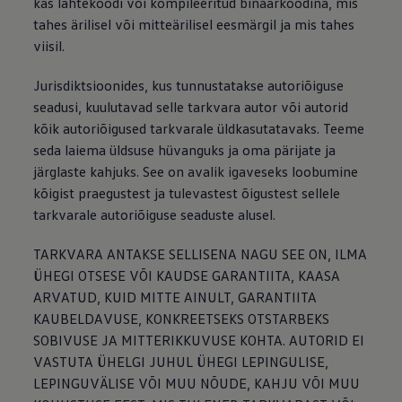
kas lähtekoodi või kompileeritud binaarkoodina, mis
tahes ärilisel või mitteärilisel eesmärgil ja mis tahes
viisil.
Jurisdiktsioonides, kus tunnustatakse autoriõiguse
seadusi, kuulutavad selle tarkvara autor või autorid
kõik autoriõigused tarkvarale üldkasutatavaks. Teeme
seda laiema üldsuse hüvanguks ja oma pärijate ja
järglaste kahjuks. See on avalik igaveseks loobumine
kõigist praegustest ja tulevastest õigustest sellele
tarkvarale autoriõiguse seaduste alusel.
TARKVARA ANTAKSE SELLISENA NAGU SEE ON, ILMA
ÜHEGI OTSESE VÕI KAUDSE GARANTIITA, KAASA
ARVATUD, KUID MITTE AINULT, GARANTIITA
KAUBELDAVUSE, KONKREETSEKS OTSTARBEKS
SOBIVUSE JA MITTERIKKUVUSE KOHTA. AUTORID EI
VASTUTA ÜHELGI JUHUL ÜHEGI LEPINGULISE,
LEPINGUVÄLISE VÕI MUU NÕUDE, KAHJU VÕI MUU