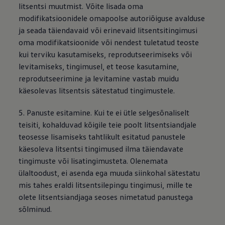
litsentsi muutmist. Võite lisada oma
modifikatsioonidele omapoolse autoriõiguse avalduse
ja seada täiendavaid või erinevaid litsentsitingimusi
oma modifikatsioonide või nendest tuletatud teoste
kui terviku kasutamiseks, reprodutseerimiseks või
levitamiseks, tingimusel, et teose kasutamine,
reprodutseerimine ja levitamine vastab muidu
käesolevas litsentsis sätestatud tingimustele.
5. Panuste esitamine. Kui te ei ütle selgesõnaliselt
teisiti, kohalduvad kõigile teie poolt litsentsiandjale
teosesse lisamiseks tahtlikult esitatud panustele
käesoleva litsentsi tingimused ilma täiendavate
tingimuste või lisatingimusteta. Olenemata
ülaltoodust, ei asenda ega muuda siinkohal sätestatu
mis tahes eraldi litsentsilepingu tingimusi, mille te
olete litsentsiandjaga seoses nimetatud panustega
sõlminud.