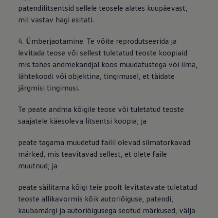
patendilitsentsid sellele teosele alates kuupäevast,
mil vastav hagi esitati.
4. Ümberjaotamine. Te võite reprodutseerida ja
levitada teose või sellest tuletatud teoste koopiaid
mis tahes andmekandjal koos muudatustega või ilma,
lähtekoodi või objektina, tingimusel, et täidate
järgmisi tingimusi.
Te peate andma kõigile teose või tuletatud teoste
saajatele käesoleva litsentsi koopia; ja
peate tagama muudetud failil olevad silmatorkavad
märked, mis teavitavad sellest, et olete faile
muutnud; ja
peate säilitama kõigi teie poolt levitatavate tuletatud
teoste allikavormis kõik autoriõiguse, patendi,
kaubamärgi ja autoriõigusega seotud märkused, välja