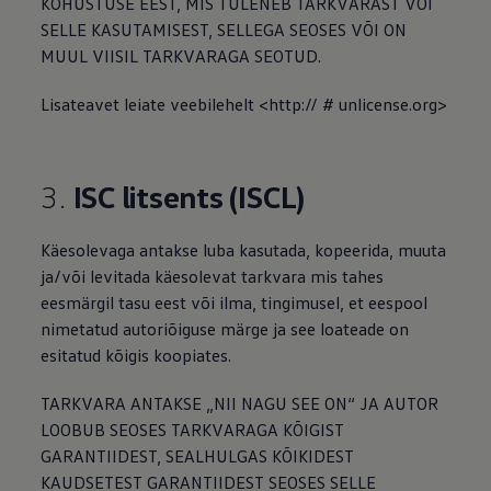
KOHUSTUSE EEST, MIS TULENEB TARKVARAST VÕI
SELLE KASUTAMISEST, SELLEGA SEOSES VÕI ON
MUUL VIISIL TARKVARAGA SEOTUD.
Lisateavet leiate veebilehelt <http:// # unlicense.org>
3.
ISC litsents (ISCL)
Käesolevaga antakse luba kasutada, kopeerida, muuta
ja/või levitada käesolevat tarkvara mis tahes
eesmärgil tasu eest või ilma, tingimusel, et eespool
nimetatud autoriõiguse märge ja see loateade on
esitatud kõigis koopiates.
TARKVARA ANTAKSE „NII NAGU SEE ON“ JA AUTOR
LOOBUB SEOSES TARKVARAGA KÕIGIST
GARANTIIDEST, SEALHULGAS KÕIKIDEST
KAUDSETEST GARANTIIDEST SEOSES SELLE