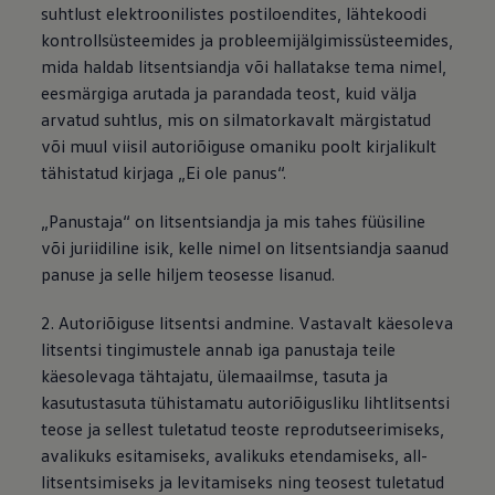
suhtlust elektroonilistes postiloendites, lähtekoodi
kontrollsüsteemides ja probleemijälgimissüsteemides,
mida haldab litsentsiandja või hallatakse tema nimel,
eesmärgiga arutada ja parandada teost, kuid välja
arvatud suhtlus, mis on silmatorkavalt märgistatud
või muul viisil autoriõiguse omaniku poolt kirjalikult
tähistatud kirjaga „Ei ole panus“.
„Panustaja“ on litsentsiandja ja mis tahes füüsiline
või juriidiline isik, kelle nimel on litsentsiandja saanud
panuse ja selle hiljem teosesse lisanud.
2. Autoriõiguse litsentsi andmine. Vastavalt käesoleva
litsentsi tingimustele annab iga panustaja teile
käesolevaga tähtajatu, ülemaailmse, tasuta ja
kasutustasuta tühistamatu autoriõigusliku lihtlitsentsi
teose ja sellest tuletatud teoste reprodutseerimiseks,
avalikuks esitamiseks, avalikuks etendamiseks, all-
litsentsimiseks ja levitamiseks ning teosest tuletatud