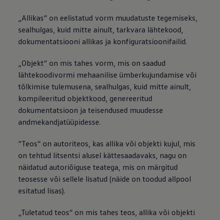
„Allikas“ on eelistatud vorm muudatuste tegemiseks,
sealhulgas, kuid mitte ainult, tarkvara lähtekood,
dokumentatsiooni allikas ja konfiguratsioonifailid.
„Objekt“ on mis tahes vorm, mis on saadud
lähtekoodivormi mehaanilise ümberkujundamise või
tõlkimise tulemusena, sealhulgas, kuid mitte ainult,
kompileeritud objektkood, genereeritud
dokumentatsioon ja teisendused muudesse
andmekandjatüüpidesse.
“Teos“ on autoriteos, kas allika või objekti kujul, mis
on tehtud litsentsi alusel kättesaadavaks, nagu on
näidatud autoriõiguse teatega, mis on märgitud
teosesse või sellele lisatud (näide on toodud allpool
esitatud lisas).
„Tuletatud teos“ on mis tahes teos, allika või objekti