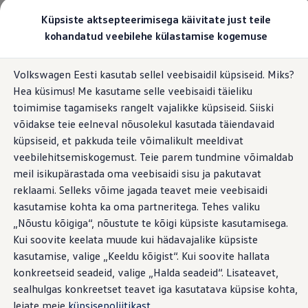
Valige oma Volkswagen
Küpsiste aktsepteerimisega käivitate just teile
Mudelid ja konfiguraator
kohandatud veebilehe külastamise kogemuse
Uus ID. Cross
Konfigureeri
Esileht
Kolmanda osapoole litsentsiteade
Hüppa
Hüppa
Volkswageni linnamaasturid
Volkswagen Eesti kasutab sellel veebisaidil küpsiseid. Miks?
põhisisu
jaluse
Volkswageni tarbesõidukid. Igaks ülesandeks valmis
Hea küsimus! Me kasutame selle veebisaidi täieliku
juurde
juurde
Volkswagen laoautode e-pood
Pakkumised ja teenused
toimimise tagamiseks rangelt vajalikke küpsiseid. Siiski
Juubelipakkumine
võidakse teie eelneval nõusolekul kasutada täiendavaid
Kolmanda osapoole
Autovahetus
küpsiseid, et pakkuda teile võimalikult meeldivat
Garantii
Volkswagen laoautode e-pood
veebilehitsemiskogemust. Teie parem tundmine võimaldab
litsentsiteade
Liising
meil isikupärastada oma veebisaidi sisu ja pakutavat
Tasuta registreerimistasu sinu uuele Volkswagenile!
reklaami. Selleks võime jagada teavet meie veebisaidi
Tiguani pistikhübriid
Elektriautod ja hübriidautod
kasutamise kohta ka oma partneritega. Tehes valiku
Pistikhübriid
„Nõustu kõigiga“, nõustute te kõigi küpsiste kasutamisega.
Golf eHybrid
Kui soovite keelata muude kui hädavajalike küpsiste
Tiguan eHybrid
Passat eHybrid
kasutamise, valige „Keeldu kõigist“. Kui soovite hallata
Tayron eHybrid
1.
MIT litsents
konkreetseid seadeid, valige „Halda seadeid“. Lisateavet,
Touareg eHybrid
sealhulgas konkreetset teavet iga kasutatava küpsise kohta,
Ära iial ütle iial
ID. teadmised
Autoriõigus (c) 2014-praeguseni Sebastian McKenzie
leiate meie
küpsisepoliitikast
.