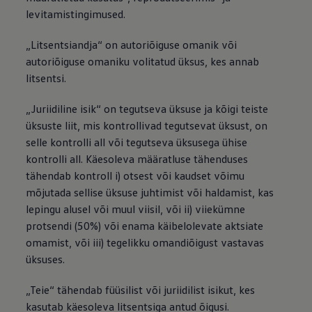
levitamistingimused.
„Litsentsiandja“ on autoriõiguse omanik või
autoriõiguse omaniku volitatud üksus, kes annab
litsentsi.
„Juriidiline isik“ on tegutseva üksuse ja kõigi teiste
üksuste liit, mis kontrollivad tegutsevat üksust, on
selle kontrolli all või tegutseva üksusega ühise
kontrolli all. Käesoleva määratluse tähenduses
tähendab kontroll i) otsest või kaudset võimu
mõjutada sellise üksuse juhtimist või haldamist, kas
lepingu alusel või muul viisil, või ii) viiekümne
protsendi (50%) või enama käibelolevate aktsiate
omamist, või iii) tegelikku omandiõigust vastavas
üksuses.
„Teie“ tähendab füüsilist või juriidilist isikut, kes
kasutab käesoleva litsentsiga antud õigusi.