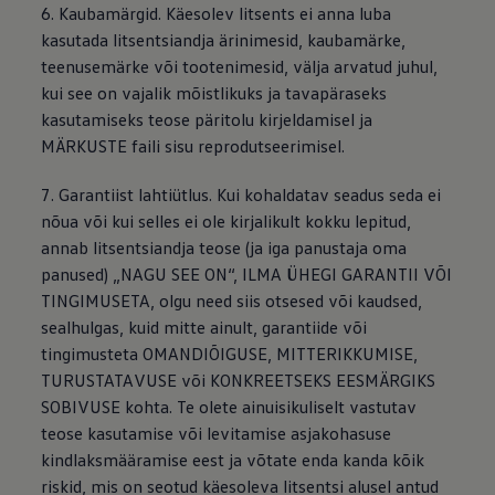
6. Kaubamärgid. Käesolev litsents ei anna luba
kasutada litsentsiandja ärinimesid, kaubamärke,
teenusemärke või tootenimesid, välja arvatud juhul,
kui see on vajalik mõistlikuks ja tavapäraseks
kasutamiseks teose päritolu kirjeldamisel ja
MÄRKUSTE faili sisu reprodutseerimisel.
7. Garantiist lahtiütlus. Kui kohaldatav seadus seda ei
nõua või kui selles ei ole kirjalikult kokku lepitud,
annab litsentsiandja teose (ja iga panustaja oma
panused) „NAGU SEE ON“, ILMA ÜHEGI GARANTII VÕI
TINGIMUSETA, olgu need siis otsesed või kaudsed,
sealhulgas, kuid mitte ainult, garantiide või
tingimusteta OMANDIÕIGUSE, MITTERIKKUMISE,
TURUSTATAVUSE või KONKREETSEKS EESMÄRGIKS
SOBIVUSE kohta. Te olete ainuisikuliselt vastutav
teose kasutamise või levitamise asjakohasuse
kindlaksmääramise eest ja võtate enda kanda kõik
riskid, mis on seotud käesoleva litsentsi alusel antud