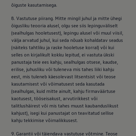
õiguste kasutamisega.
8. Vastutuse piirang. Mitte mingil juhul ja mitte ühegi
õigusliku teooria alusel, olgu see siis lepinguväliselt
(sealhulgas hooletusest), lepingu alusel või muul viisil,
välja arvatud juhul, kui seda nõuab kohaldatav seadus
(näiteks tahtliku ja raske hooletuse korral) või kui
selles on kirjalikult kokku lepitud, ei vastuta ükski
panustaja teie ees kahju, sealhulgas otsese, kaudse,
erilise, juhusliku või tuleneva mis tahes liiki kahju
eest, mis tuleneb käesolevast litsentsist või teose
kasutamisest või võimatusest seda kasutada
(sealhulgas, kuid mitte ainult, kahju firmaväärtuse
kaotusest, tööseisakust, arvutirikkest või
talitlushäirest või mis tahes muust kaubanduslikust
kahjust), isegi kui panustajat on teavitatud sellise
kahju tekkimise võimalikkusest.
9. Garantii või täiendava vastutuse võtmine. Teose