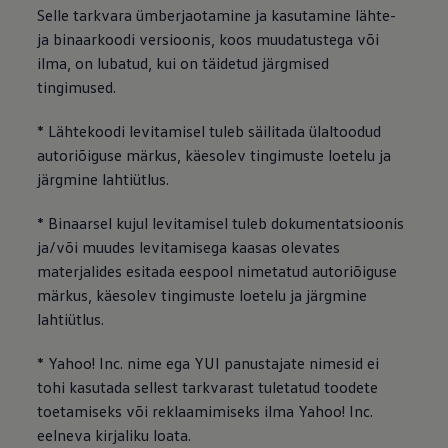
Selle tarkvara ümberjaotamine ja kasutamine lähte-
ja binaarkoodi versioonis, koos muudatustega või
ilma, on lubatud, kui on täidetud järgmised
tingimused.
* Lähtekoodi levitamisel tuleb säilitada ülaltoodud
autoriõiguse märkus, käesolev tingimuste loetelu ja
järgmine lahtiütlus.
* Binaarsel kujul levitamisel tuleb dokumentatsioonis
ja/või muudes levitamisega kaasas olevates
materjalides esitada eespool nimetatud autoriõiguse
märkus, käesolev tingimuste loetelu ja järgmine
lahtiütlus.
* Yahoo! Inc. nime ega YUI panustajate nimesid ei
tohi kasutada sellest tarkvarast tuletatud toodete
toetamiseks või reklaamimiseks ilma Yahoo! Inc.
eelneva kirjaliku loata.