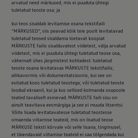
arvatud need märkused, mis ei puuduta ühtegi
tuletatud teoste osa; ja
kui teos sisaldab levitamise osana tekstifaili
“MÄRKUSED“, siis peavad kõik teie poolt levitatavad
tuletatud teosed sisaldama loetavat koopiat
MÄRKUSTE failis sisalduvatest viidetest, välja arvatud
viidetest, mis ei puuduta ühtegi tuletatud teose osa,
vähemalt ühes järgmistest kohtadest: tuletatud
teoste osana levitatavas MÄRKUSTE tekstifailis;
allikavormis või dokumentatsioonis, kui see on
esitatud koos tuletatud teostega; või tuletatud teoste
loodud ekraanil, kui ja kus sellised kolmanda osapoole
teated tavaliselt esinevad. MÄRKUSTE faili sisu on
ainult teavitava eesmärgiga ja see ei muuda litsentsi.
Võite lisada levitatavatesse tuletatud teostesse
omaenda viitamise teateid, mis on lisatud teose
MÄRKUSE teksti kõrvale või selle lisana, tingimusel,
et täiendavaid viitamise teateid ei saa tõlgendada kui