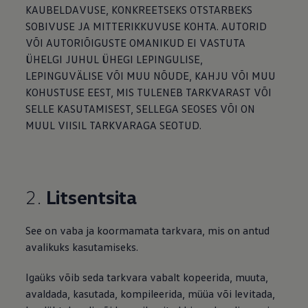
Mootoriõli ja töövedelikud
KAUBELDAVUSE, KONKREETSEKS OTSTARBEKS
Veljed ja rehvid
SOBIVUSE JA MITTERIKKUVUSE KOHTA. AUTORID
Avarii- ja rikkeabi
VÕI AUTORIÕIGUSTE OMANIKUD EI VASTUTA
Volkswageni teenindus
Lisatarvikud
ÜHELGI JUHUL ÜHEGI LEPINGULISE,
Sise- ja väliskaitse
LEPINGUVÄLISE VÕI MUU NÕUDE, KAHJU VÕI MUU
Transpordi- ja pagasilahendused
KOHUSTUSE EEST, MIS TULENEB TARKVARAST VÕI
Meelelahutus ja elektroonika
Isikupärastamine
SELLE KASUTAMISEST, SELLEGA SEOSES VÕI ON
Seinalaadija ja laadimiskaablid
MUUL VIISIL TARKVARAGA SEOTUD.
Klienditeave
Ringlussevõtt ja tagastamine
Tagasikutsumiskampaaniad
Hoiatus- ja märgutuled
Teie Volkswageni uusimad tarkvaravärskendus
2.
Litsentsita
Teie Volkswageni uusimad tarkvaravärskendus
Digitaalne juhend
myVolkswagen
See on vaba ja koormamata tarkvara, mis on antud
Takata turvapadja ohutusalane tagasikutsumine
avalikuks kasutamiseks.
Igaüks võib seda tarkvara vabalt kopeerida, muuta,
avaldada, kasutada, kompileerida, müüa või levitada,