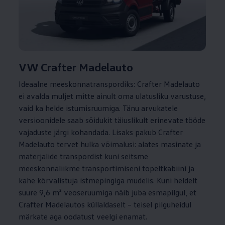
VW Crafter Madelauto
Ideaalne meeskonnatranspordiks: Crafter Madelauto
ei avalda muljet mitte ainult oma ulatusliku varustuse,
vaid ka helde istumisruumiga. Tänu arvukatele
versioonidele saab sõidukit täiuslikult erinevate tööde
vajaduste järgi kohandada. Lisaks pakub Crafter
Madelauto tervet hulka võimalusi: alates masinate ja
materjalide transpordist kuni seitsme
meeskonnaliikme transportimiseni topeltkabiini ja
kahe kõrvalistuja istmepingiga mudelis. Kuni heldelt
suure 9,6 m² veoseruumiga näib juba esmapilgul, et
Crafter Madelautos küllaldaselt – teisel pilguheidul
märkate aga oodatust veelgi enamat.