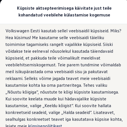
Valige oma Volkswagen
Küpsiste aktsepteerimisega käivitate just teile
Mudelid ja konfiguraator
kohandatud veebilehe külastamise kogemuse
Uus ID. Cross
Konfigureeri
Hüppa
Hüppa
Volkswageni linnamaasturid
Volkswagen Eesti kasutab sellel veebisaidil küpsiseid. Miks?
põhisisu
jaluse
Volkswageni tarbesõidukid. Igaks ülesandeks valmis
Istmevõimalused
Hea küsimus! Me kasutame selle veebisaidi täieliku
juurde
juurde
Volkswagen laoautode e-pood
Pakkumised ja teenused
toimimise tagamiseks rangelt vajalikke küpsiseid. Siiski
Juubelipakkumine
võidakse teie eelneval nõusolekul kasutada täiendavaid
Autovahetus
küpsiseid, et pakkuda teile võimalikult meeldivat
Garantii
Kaitske
oma selga ja
Volkswagen laoautode e-pood
veebilehitsemiskogemust. Teie parem tundmine võimaldab
Liising
meil isikupärastada oma veebisaidi sisu ja pakutavat
Tasuta registreerimistasu sinu uuele Volkswagenile!
vähendage stressi
reklaami. Selleks võime jagada teavet meie veebisaidi
Tiguani pistikhübriid
Elektriautod ja hübriidautod
kasutamise kohta ka oma partneritega. Tehes valiku
Pistikhübriid
„Nõustu kõigiga“, nõustute te kõigi küpsiste kasutamisega.
Golf eHybrid
Pikk tööpäev juhiistmel on üsna kurnav. Ning kui teie kael
Kui soovite keelata muude kui hädavajalike küpsiste
Tiguan eHybrid
on kange ja selg haige, langevad tõenäoliselt nii teie
Passat eHybrid
kasutamise, valige „Keeldu kõigist“. Kui soovite hallata
meeleolu kui ka keskendumisvõime. Selle vältimiseks saate
Tayron eHybrid
konkreetseid seadeid, valige „Halda seadeid“. Lisateavet,
Touareg eHybrid
valida oma Crafterle viie erineva istme vahel.
sealhulgas konkreetset teavet iga kasutatava küpsise kohta,
Ära iial ütle iial
ID. teadmised
leiate meie
küpsisepoliitikast
.