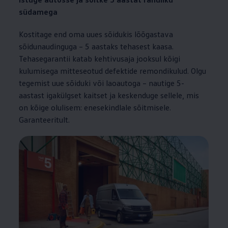
südamega
Kostitage end oma uues sõidukis lõõgastava
sõidunaudinguga – 5 aastaks tehasest kaasa.
Tehasegarantii katab kehtivusaja jooksul kõigi
kulumisega mitteseotud defektide remondikulud. Olgu
tegemist uue sõiduki või laoautoga – nautige 5-
aastast igakülgset kaitset ja keskenduge sellele, mis
on kõige olulisem: enesekindlale sõitmisele.
Garanteeritult.