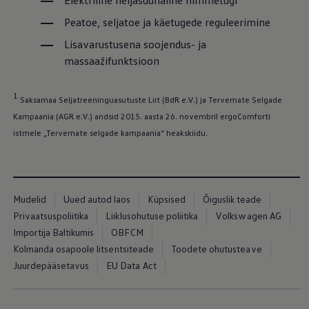
Elektriline neljasuunaline nimmetugi
Mootoriõli ja töövedelikud
Veljed ja rehvid
Peatoe, seljatoe ja käetugede reguleerimine
Avarii- ja rikkeabi
Lisavarustusena soojendus- ja
Volkswageni teenindus
Lisatarvikud
massaažifunktsioon
Sise- ja väliskaitse
Transpordi- ja pagasilahendused
Meelelahutus ja elektroonika
1
Saksamaa Seljatreeninguasutuste Liit (BdR e.V.) ja Tervemate Selgade
Isikupärastamine
Kampaania (AGR e.V.) andsid 2015. aasta 26. novembril ergoComforti
Seinalaadija ja laadimiskaablid
Klienditeave
istmele „Tervemate selgade kampaania“ heakskiidu.
Ringlussevõtt ja tagastamine
Tagasikutsumiskampaaniad
Hoiatus- ja märgutuled
Teie Volkswageni uusimad tarkvaravärskendus
Teie Volkswageni uusimad tarkvaravärskendus
Mudelid
Uued autod laos
Küpsised
Õiguslik teade
Digitaalne juhend
Privaatsuspoliitika
Liiklusohutuse poliitika
Volkswagen AG
myVolkswagen
Takata turvapadja ohutusalane tagasikutsumine
Importija Baltikumis
OBFCM
Kolmanda osapoole litsentsiteade
Toodete ohutusteave
Juurdepääsetavus
EU Data Act