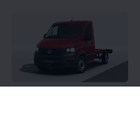
Crafter Chassis
Hea alus edule: rajage oma töö eriti tugevale
vundamendile. Kõige parem on Crafter Chassis
vastupidav ja stabiilne raamkonstruktsioon. Kolmes
erinevas pikkuses, tava- või topeltkabiiniga ning
paljude teie igapäevatööd lihtsustavate nutikate