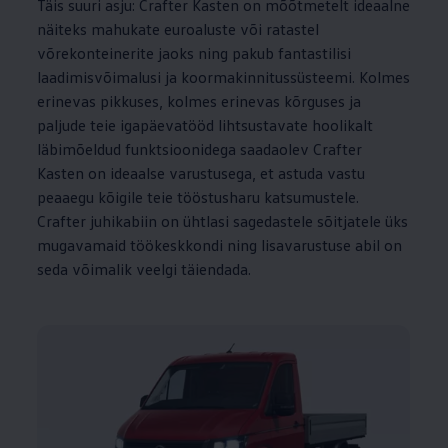
Täis suuri asju: Crafter Kasten on mõõtmetelt ideaalne
näiteks mahukate euroaluste või ratastel
võrekonteinerite jaoks ning pakub fantastilisi
laadimisvõimalusi ja koormakinnitussüsteemi. Kolmes
erinevas pikkuses, kolmes erinevas kõrguses ja
paljude teie igapäevatööd lihtsustavate hoolikalt
läbimõeldud funktsioonidega saadaolev Crafter
Kasten on ideaalse varustusega, et astuda vastu
peaaegu kõigile teie tööstusharu katsumustele.
Crafter juhikabiin on ühtlasi sagedastele sõitjatele üks
mugavamaid töökeskkondi ning lisavarustuse abil on
seda võimalik veelgi täiendada.