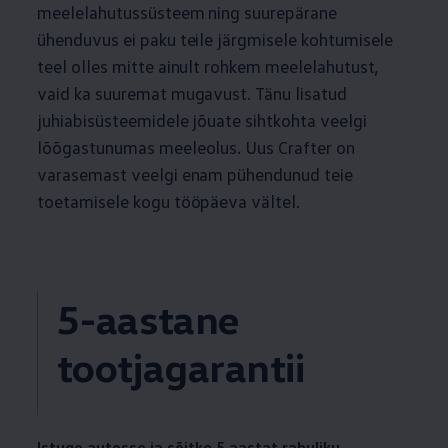
meelelahutussüsteem ning suurepärane
ühenduvus ei paku teile järgmisele kohtumisele
teel olles mitte ainult rohkem meelelahutust,
vaid ka suuremat mugavust. Tänu lisatud
juhiabisüsteemidele jõuate sihtkohta veelgi
lõõgastunumas meeleolus. Uus Crafter on
varasemast veelgi enam pühendunud teie
toetamisele kogu tööpäeva vältel.
5-aastane
tootjagarantii
Istuge autosse ja sõitke 5 aastat rahuliku