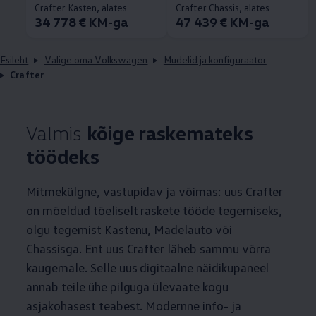
Crafter Kasten, alates
Crafter Chassis, alates
34 778 € KM-ga
47 439 € KM-ga
Esileht
Valige oma Volkswagen
Mudelid ja konfiguraator
Crafter
Valmis
kõige raskemateks
töödeks
Mitmekülgne, vastupidav ja võimas: uus Crafter
on mõeldud tõeliselt raskete tööde tegemiseks,
olgu tegemist Kastenu, Madelauto või
Chassisga. Ent uus Crafter läheb sammu võrra
kaugemale. Selle uus digitaalne näidikupaneel
annab teile ühe pilguga ülevaate kogu
asjakohasest teabest. Modernne info- ja