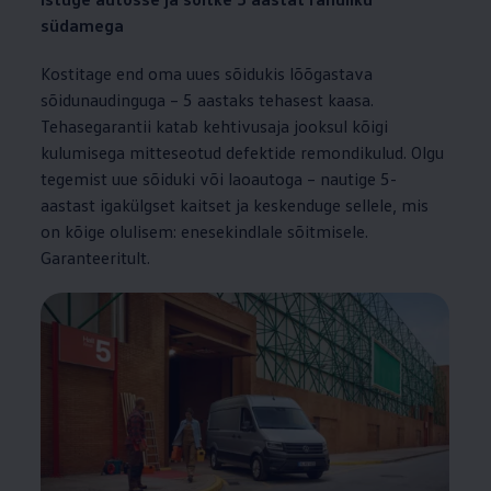
südamega
Kostitage end oma uues sõidukis lõõgastava
sõidunaudinguga – 5 aastaks tehasest kaasa.
Tehasegarantii katab kehtivusaja jooksul kõigi
kulumisega mitteseotud defektide remondikulud. Olgu
tegemist uue sõiduki või laoautoga – nautige 5-
aastast igakülgset kaitset ja keskenduge sellele, mis
on kõige olulisem: enesekindlale sõitmisele.
Garanteeritult.