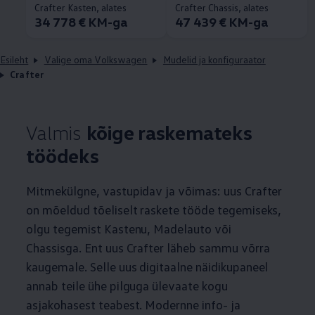
Crafter Kasten, alates
Crafter Chassis, alates
34 778 € KM-ga
47 439 € KM-ga
Esileht
Valige oma Volkswagen
Mudelid ja konfiguraator
Crafter
Valmis
kõige raskemateks
töödeks
Mitmekülgne, vastupidav ja võimas: uus Crafter
on mõeldud tõeliselt raskete tööde tegemiseks,
olgu tegemist Kastenu, Madelauto või
Chassisga. Ent uus Crafter läheb sammu võrra
kaugemale. Selle uus digitaalne näidikupaneel
annab teile ühe pilguga ülevaate kogu
asjakohasest teabest. Modernne info- ja