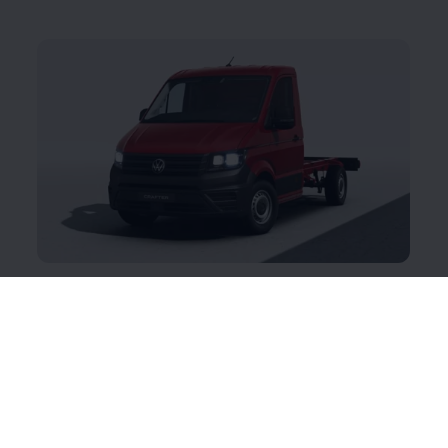
Crafter Chassis
Hea alus edule: rajage oma töö eriti tugevale
vundamendile. Kõige parem on Crafter Chassis
vastupidav ja stabiilne raamkonstruktsioon. Kolmes
erinevas pikkuses, tava- või topeltkabiiniga ning
paljude teie igapäevatööd lihtsustavate nutikate