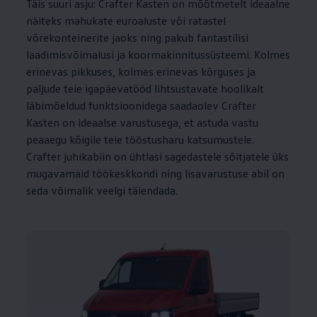
Täis suuri asju: Crafter Kasten on mõõtmetelt ideaalne
näiteks mahukate euroaluste või ratastel
võrekonteinerite jaoks ning pakub fantastilisi
laadimisvõimalusi ja koormakinnitussüsteemi. Kolmes
erinevas pikkuses, kolmes erinevas kõrguses ja
paljude teie igapäevatööd lihtsustavate hoolikalt
läbimõeldud funktsioonidega saadaolev Crafter
Kasten on ideaalse varustusega, et astuda vastu
peaaegu kõigile teie tööstusharu katsumustele.
Crafter juhikabiin on ühtlasi sagedastele sõitjatele üks
mugavamaid töökeskkondi ning lisavarustuse abil on
seda võimalik veelgi täiendada.