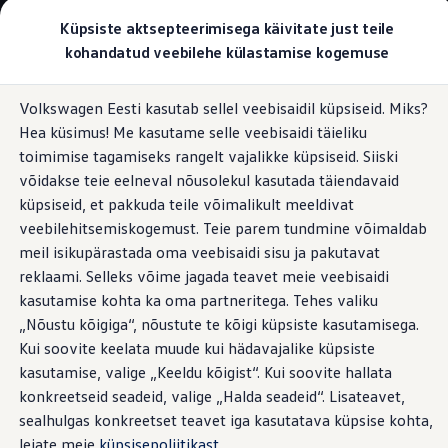
Valige oma Volkswagen
Küpsiste aktsepteerimisega käivitate just teile
Mudelid ja konfiguraator
kohandatud veebilehe külastamise kogemuse
Uus ID. Cross
Konfigureeri
Hüppa
Hüppa
Volkswageni linnamaasturid
Volkswagen Eesti kasutab sellel veebisaidil küpsiseid. Miks?
põhisisu
jaluse
Volkswageni tarbesõidukid. Igaks ülesandeks valmis
Multifunktsionaalne rool
Hea küsimus! Me kasutame selle veebisaidi täieliku
juurde
juurde
Volkswagen laoautode e-pood
Pakkumised ja teenused
toimimise tagamiseks rangelt vajalikke küpsiseid. Siiski
Juubelipakkumine
võidakse teie eelneval nõusolekul kasutada täiendavaid
Autovahetus
küpsiseid, et pakkuda teile võimalikult meeldivat
Garantii
Käed roolil,
silmad teel
Volkswagen laoautode e-pood
veebilehitsemiskogemust. Teie parem tundmine võimaldab
Liising
meil isikupärastada oma veebisaidi sisu ja pakutavat
Tasuta registreerimistasu sinu uuele Volkswagenile!
reklaami. Selleks võime jagada teavet meie veebisaidi
Tiguani pistikhübriid
Selleks, et saaksite keskenduda oma igapäevatöö käigus
Elektriautod ja hübriidautod
kasutamise kohta ka oma partneritega. Tehes valiku
kõige olulisemale – sõitmisele. Crafter standardvarustusse
Pistikhübriid
„Nõustu kõigiga“, nõustute te kõigi küpsiste kasutamisega.
Golf eHybrid
kuuluv multifunktsionaalne rool pakub käepärast
Kui soovite keelata muude kui hädavajalike küpsiste
Tiguan eHybrid
kasutusmugavust ja mõnusat tunnetust. Praktiliste
Passat eHybrid
kasutamise, valige „Keeldu kõigist“. Kui soovite hallata
nuppudega saate hõlpsasti juhtida funktsioone nagu raadio,
Tayron eHybrid
konkreetseid seadeid, valige „Halda seadeid“. Lisateavet,
Touareg eHybrid
lisavarustusena pakutav navigatsioonisüsteem, nutitelefon
sealhulgas konkreetset teavet iga kasutatava küpsise kohta,
Ära iial ütle iial
– või kohandada oma soovide järgi digitaalset
ID. teadmised
leiate meie
küpsisepoliitikast
.