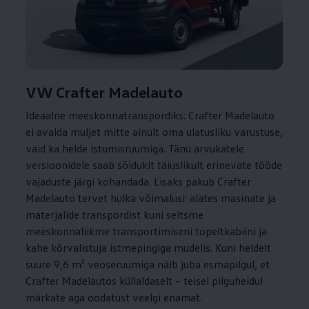
VW Crafter Madelauto
Ideaalne meeskonnatranspordiks: Crafter Madelauto
ei avalda muljet mitte ainult oma ulatusliku varustuse,
vaid ka helde istumisruumiga. Tänu arvukatele
versioonidele saab sõidukit täiuslikult erinevate tööde
vajaduste järgi kohandada. Lisaks pakub Crafter
Madelauto tervet hulka võimalusi: alates masinate ja
materjalide transpordist kuni seitsme
meeskonnaliikme transportimiseni topeltkabiini ja
kahe kõrvalistuja istmepingiga mudelis. Kuni heldelt
suure 9,6 m² veoseruumiga näib juba esmapilgul, et
Crafter Madelautos küllaldaselt – teisel pilguheidul
märkate aga oodatust veelgi enamat.