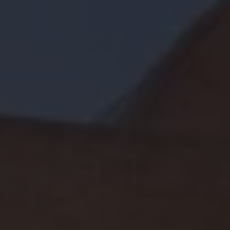
Mootoriõli ja töövedelikud
Veljed ja rehvid
Avarii- ja rikkeabi
Volkswageni teenindus
Lisatarvikud
Sise- ja väliskaitse
Transpordi- ja pagasilahendused
Meelelahutus ja elektroonika
Isikupärastamine
Seinalaadija ja laadimiskaablid
Klienditeave
Ringlussevõtt ja tagastamine
Tagasikutsumiskampaaniad
Hoiatus- ja märgutuled
Teie Volkswageni uusimad tarkvaravärskendus
Teie Volkswageni uusimad tarkvaravärskendus
Digitaalne juhend
myVolkswagen
Takata turvapadja ohutusalane tagasikutsumine