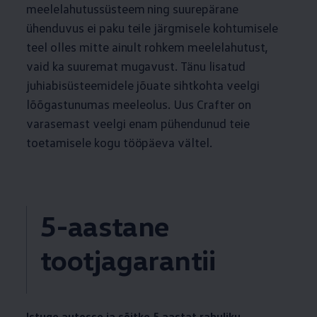
meelelahutussüsteem ning suurepärane
ühenduvus ei paku teile järgmisele kohtumisele
teel olles mitte ainult rohkem meelelahutust,
vaid ka suuremat mugavust. Tänu lisatud
juhiabisüsteemidele jõuate sihtkohta veelgi
lõõgastunumas meeleolus. Uus Crafter on
varasemast veelgi enam pühendunud teie
toetamisele kogu tööpäeva vältel.
5-aastane
tootjagarantii
Istuge autosse ja sõitke 5 aastat rahuliku