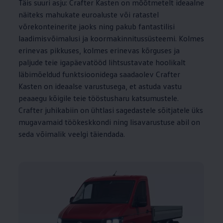
Täis suuri asju: Crafter Kasten on mõõtmetelt ideaalne
näiteks mahukate euroaluste või ratastel
võrekonteinerite jaoks ning pakub fantastilisi
laadimisvõimalusi ja koormakinnitussüsteemi. Kolmes
erinevas pikkuses, kolmes erinevas kõrguses ja
paljude teie igapäevatööd lihtsustavate hoolikalt
läbimõeldud funktsioonidega saadaolev Crafter
Kasten on ideaalse varustusega, et astuda vastu
peaaegu kõigile teie tööstusharu katsumustele.
Crafter juhikabiin on ühtlasi sagedastele sõitjatele üks
mugavamaid töökeskkondi ning lisavarustuse abil on
seda võimalik veelgi täiendada.