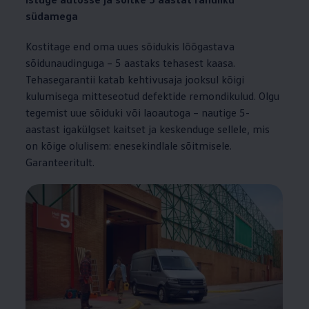
südamega
Kostitage end oma uues sõidukis lõõgastava
sõidunaudinguga – 5 aastaks tehasest kaasa.
Tehasegarantii katab kehtivusaja jooksul kõigi
kulumisega mitteseotud defektide remondikulud. Olgu
tegemist uue sõiduki või laoautoga – nautige 5-
aastast igakülgset kaitset ja keskenduge sellele, mis
on kõige olulisem: enesekindlale sõitmisele.
Garanteeritult.