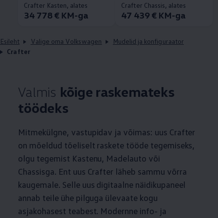
Crafter Kasten, alates
Crafter Chassis, alates
34 778 € KM-ga
47 439 € KM-ga
Esileht
Valige oma Volkswagen
Mudelid ja konfiguraator
Crafter
Valmis
kõige raskemateks
töödeks
Mitmekülgne, vastupidav ja võimas: uus Crafter
on mõeldud tõeliselt raskete tööde tegemiseks,
olgu tegemist Kastenu, Madelauto või
Chassisga. Ent uus Crafter läheb sammu võrra
kaugemale. Selle uus digitaalne näidikupaneel
annab teile ühe pilguga ülevaate kogu
asjakohasest teabest. Modernne info- ja