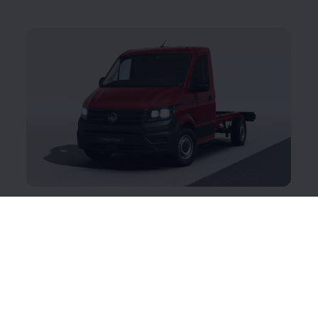
Crafter Chassis
Hea alus edule: rajage oma töö eriti tugevale
vundamendile. Kõige parem on Crafter Chassis
vastupidav ja stabiilne raamkonstruktsioon. Kolmes
erinevas pikkuses, tava- või topeltkabiiniga ning
paljude teie igapäevatööd lihtsustavate nutikate