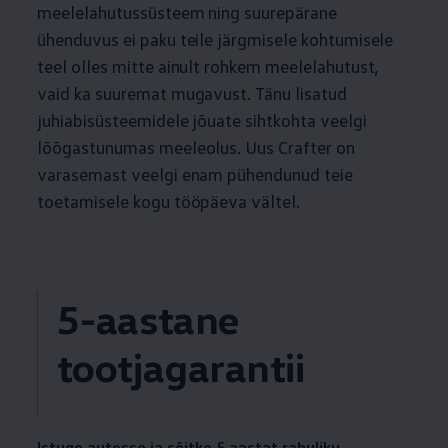
meelelahutussüsteem ning suurepärane
ühenduvus ei paku teile järgmisele kohtumisele
teel olles mitte ainult rohkem meelelahutust,
vaid ka suuremat mugavust. Tänu lisatud
juhiabisüsteemidele jõuate sihtkohta veelgi
lõõgastunumas meeleolus. Uus Crafter on
varasemast veelgi enam pühendunud teie
toetamisele kogu tööpäeva vältel.
5-aastane
tootjagarantii
Istuge autosse ja sõitke 5 aastat rahuliku