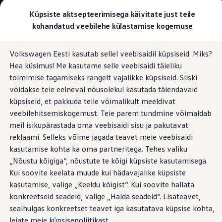
Valige oma Volkswagen
Küpsiste aktsepteerimisega käivitate just teile
Mudelid ja konfiguraator
kohandatud veebilehe külastamise kogemuse
Uus ID. Cross
Konfigureeri
Hüppa
Hüppa
Volkswageni linnamaasturid
Volkswagen Eesti kasutab sellel veebisaidil küpsiseid. Miks?
põhisisu
jaluse
Volkswageni tarbesõidukid. Igaks ülesandeks valmis
Pistikupesad ja ühendused
Hea küsimus! Me kasutame selle veebisaidi täieliku
juurde
juurde
Volkswagen laoautode e-pood
Pakkumised ja teenused
toimimise tagamiseks rangelt vajalikke küpsiseid. Siiski
Juubelipakkumine
võidakse teie eelneval nõusolekul kasutada täiendavaid
Autovahetus
küpsiseid, et pakkuda teile võimalikult meeldivat
Garantii
Ühendage
kõikjal
Volkswagen laoautode e-pood
veebilehitsemiskogemust. Teie parem tundmine võimaldab
Liising
meil isikupärastada oma veebisaidi sisu ja pakutavat
Tasuta registreerimistasu sinu uuele Volkswagenile!
reklaami. Selleks võime jagada teavet meie veebisaidi
Tiguani pistikhübriid
Laadige oma mobiilseadmeid või tööriistu hõlpsasti ühelt
Elektriautod ja hübriidautod
kasutamise kohta ka oma partneritega. Tehes valiku
tööpaigalt teise sõitmise ajal: keskkonsoolis asuvas hästi
Pistikhübriid
„Nõustu kõigiga“, nõustute te kõigi küpsiste kasutamisega.
Golf eHybrid
juurdepääsetavas panipaigas saate hoida kõiki levinumaid
Kui soovite keelata muude kui hädavajalike küpsiste
Tiguan eHybrid
nutitelefone ning ühilduvaid mudeleid ka mugavalt laadida –
Passat eHybrid
kasutamise, valige „Keeldu kõigist“. Kui soovite hallata
ilma tüütute juhtmeteta. Lisaks välkkiirele
Tayron eHybrid
konkreetseid seadeid, valige „Halda seadeid“. Lisateavet,
Touareg eHybrid
andmeedastuseele saab kahte standardvarustusse kuuluvat
sealhulgas konkreetset teavet iga kasutatava küpsise kohta,
Ära iial ütle iial
USB-C-liidest kasutada ka muude töövahendite mugavaks
ID. teadmised
leiate meie
küpsisepoliitikast
.