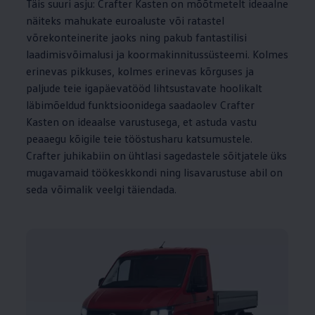
Täis suuri asju: Crafter Kasten on mõõtmetelt ideaalne
näiteks mahukate euroaluste või ratastel
võrekonteinerite jaoks ning pakub fantastilisi
laadimisvõimalusi ja koormakinnitussüsteemi. Kolmes
erinevas pikkuses, kolmes erinevas kõrguses ja
paljude teie igapäevatööd lihtsustavate hoolikalt
läbimõeldud funktsioonidega saadaolev Crafter
Kasten on ideaalse varustusega, et astuda vastu
peaaegu kõigile teie tööstusharu katsumustele.
Crafter juhikabiin on ühtlasi sagedastele sõitjatele üks
mugavamaid töökeskkondi ning lisavarustuse abil on
seda võimalik veelgi täiendada.