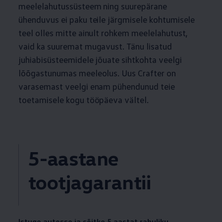
meelelahutussüsteem ning suurepärane
ühenduvus ei paku teile järgmisele kohtumisele
teel olles mitte ainult rohkem meelelahutust,
vaid ka suuremat mugavust. Tänu lisatud
juhiabisüsteemidele jõuate sihtkohta veelgi
lõõgastunumas meeleolus. Uus Crafter on
varasemast veelgi enam pühendunud teie
toetamisele kogu tööpäeva vältel.
5-aastane
tootjagarantii
Istuge autosse ja sõitke 5 aastat rahuliku