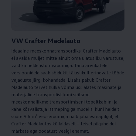
VW Crafter Madelauto
Ideaalne meeskonnatranspordiks: Crafter Madelauto
ei avalda muljet mitte ainult oma ulatusliku varustuse,
vaid ka helde istumisruumiga. Tänu arvukatele
versioonidele saab sõidukit täiuslikult erinevate tööde
vajaduste järgi kohandada. Lisaks pakub Crafter
Madelauto tervet hulka võimalusi: alates masinate ja
materjalide transpordist kuni seitsme
meeskonnaliikme transportimiseni topeltkabiini ja
kahe kõrvalistuja istmepingiga mudelis. Kuni heldelt
suure 9,6 m² veoseruumiga näib juba esmapilgul, et
Crafter Madelautos küllaldaselt – teisel pilguheidul
märkate aga oodatust veelgi enamat.