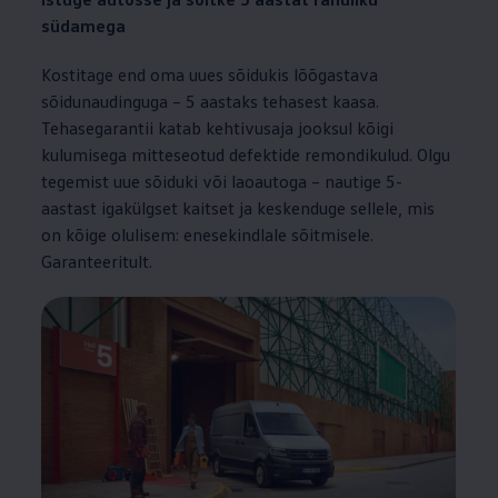
südamega
Kostitage end oma uues sõidukis lõõgastava
sõidunaudinguga – 5 aastaks tehasest kaasa.
Tehasegarantii katab kehtivusaja jooksul kõigi
kulumisega mitteseotud defektide remondikulud. Olgu
tegemist uue sõiduki või laoautoga – nautige 5-
aastast igakülgset kaitset ja keskenduge sellele, mis
on kõige olulisem: enesekindlale sõitmisele.
Garanteeritult.