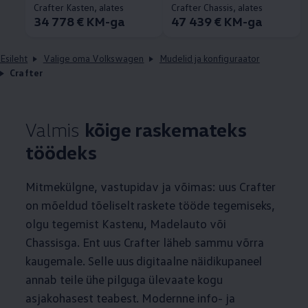
Crafter Kasten, alates
Crafter Chassis, alates
34 778 € KM-ga
47 439 € KM-ga
Esileht
Valige oma Volkswagen
Mudelid ja konfiguraator
Crafter
Valmis
kõige raskemateks
töödeks
Mitmekülgne, vastupidav ja võimas: uus Crafter
on mõeldud tõeliselt raskete tööde tegemiseks,
olgu tegemist Kastenu, Madelauto või
Chassisga. Ent uus Crafter läheb sammu võrra
kaugemale. Selle uus digitaalne näidikupaneel
annab teile ühe pilguga ülevaate kogu
asjakohasest teabest. Modernne info- ja