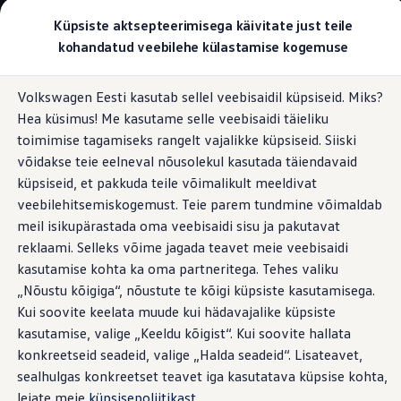
Valige oma Volkswagen
Küpsiste aktsepteerimisega käivitate just teile
Mudelid ja konfiguraator
kohandatud veebilehe külastamise kogemuse
Uus ID. Cross
Konfigureeri
Hüppa
Hüppa
Volkswageni linnamaasturid
Volkswagen Eesti kasutab sellel veebisaidil küpsiseid. Miks?
põhisisu
jaluse
Volkswageni tarbesõidukid. Igaks ülesandeks valmis
Haakekuulid ja astmelauad
Hea küsimus! Me kasutame selle veebisaidi täieliku
juurde
juurde
Volkswagen laoautode e-pood
Pakkumised ja teenused
toimimise tagamiseks rangelt vajalikke küpsiseid. Siiski
Juubelipakkumine
võidakse teie eelneval nõusolekul kasutada täiendavaid
Autovahetus
küpsiseid, et pakkuda teile võimalikult meeldivat
Garantii
Raske veos.
Hõlpsa
Volkswagen laoautode e-pood
veebilehitsemiskogemust. Teie parem tundmine võimaldab
Liising
meil isikupärastada oma veebisaidi sisu ja pakutavat
Tasuta registreerimistasu sinu uuele Volkswagenile!
ligipääsuga.
reklaami. Selleks võime jagada teavet meie veebisaidi
Tiguani pistikhübriid
Elektriautod ja hübriidautod
kasutamise kohta ka oma partneritega. Tehes valiku
Pistikhübriid
„Nõustu kõigiga“, nõustute te kõigi küpsiste kasutamisega.
Golf eHybrid
Koguka materjali transportimine. Ja sellele lisaks veel
Kui soovite keelata muude kui hädavajalike küpsiste
Tiguan eHybrid
haagise vedamine. Crafter Kasten ja Crafter Madelauto on
Passat eHybrid
kasutamise, valige „Keeldu kõigist“. Kui soovite hallata
loodud raske töö tegemiseks. Nimelt on neid saadaval
Tayron eHybrid
konkreetseid seadeid, valige „Halda seadeid“. Lisateavet,
Touareg eHybrid
erinevate ettevalmistustega kuni 3,5-tonnise veose järele
sealhulgas konkreetset teavet iga kasutatava küpsise kohta,
Ära iial ütle iial
haakimiseks. Veelgi enam, lisavarustusena pakutavad
ID. teadmised
leiate meie
küpsisepoliitikast
.