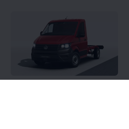
Crafter Chassis
Hea alus edule: rajage oma töö eriti tugevale
vundamendile. Kõige parem on Crafter Chassis
vastupidav ja stabiilne raamkonstruktsioon. Kolmes
erinevas pikkuses, tava- või topeltkabiiniga ning
paljude teie igapäevatööd lihtsustavate nutikate