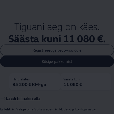
Tiguani aeg on käes.
Säästa kuni 11 080 €.
Registreeruge proovisõidule
Küsige pakkumist
Hind alates:
Säästa kuni
35 200 € KM-ga
11 080 €
Laadi hinnakiri alla
Esileht
Valige oma Volkswagen
Mudelid ja konfiguraator