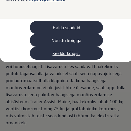
Laadimine ja sõiduulatus
Tehnoloogia ja arendus
Üleminek e-mobiilsusele
Jätkusuutlikkus
Elektrisõidukid töökojas: lõpp õlivahetustele
Halda seadeid
ID. tarkvarauuendus*
Elektriautode tarneajad
Ühenduvus
Nõustu kõigiga
VW Connect
Kõik teenused
Keeldu kõigist
Aktiveerimine
Uus Tiguan suudab vedada kuni 2,3 tonni, näiteks matka-
VW Connect teie ID. jaoks.
Car-Net
või hobusehaagist. Lisavarustuses saadaval haakekonks
App-Connect
peitub tagaosa alla ja vajadusel saab seda nupuvajutusega
Upgrades
poolautomaatselt alla klappida. Ja kuna haagisega
We Charge
Fleet Interface Data
manööverdamine ei ole just lihtne ülesanne, saab appi tulla
Volkswagenist
lisavarustusena pakutav haagisega manööverdamise
Saa rohkem
abisüsteem Trailer Assist. Muide, haakekonks lubab 100 kg
Uudised
Lisavarustus ja teenindus
veotiisli koormust ning 75 kg jalgrattahoidiku koormust,
Teenindus ja varuosad
mis valmistab teiste seas kindlasti rõõmu ka elektriratta
Volkswageni eelised
omanikele.
Ülevaatus
Remont ja kontroll