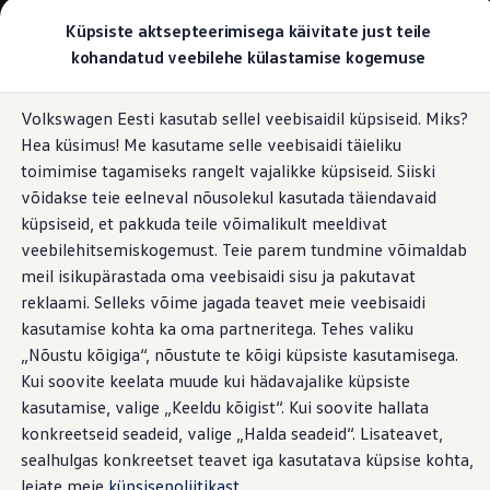
Valige oma Volkswagen
Küpsiste aktsepteerimisega käivitate just teile
Mudelid ja konfiguraator
kohandatud veebilehe külastamise kogemuse
Uus ID. Cross
Konfigureeri
Hüppa
Hüppa
Volkswageni linnamaasturid
Volkswagen Eesti kasutab sellel veebisaidil küpsiseid. Miks?
põhisisu
jaluse
Volkswageni tarbesõidukid. Igaks ülesandeks valmis
Haakekonks, haagise mass ja haagisega
Hea küsimus! Me kasutame selle veebisaidi täieliku
juurde
juurde
Volkswagen laoautode e-pood
manööverdamise abisüsteem Trailer Assist
Pakkumised ja teenused
toimimise tagamiseks rangelt vajalikke küpsiseid. Siiski
Juubelipakkumine
võidakse teie eelneval nõusolekul kasutada täiendavaid
Autovahetus
küpsiseid, et pakkuda teile võimalikult meeldivat
Garantii
Volkswagen laoautode e-pood
veebilehitsemiskogemust. Teie parem tundmine võimaldab
Manööverdage
Liising
meil isikupärastada oma veebisaidi sisu ja pakutavat
Tasuta registreerimistasu sinu uuele Volkswagenile!
reklaami. Selleks võime jagada teavet meie veebisaidi
Tiguani pistikhübriid
vaevata.
Isegi suure
Elektriautod ja hübriidautod
kasutamise kohta ka oma partneritega. Tehes valiku
Pistikhübriid
„Nõustu kõigiga“, nõustute te kõigi küpsiste kasutamisega.
haagisega.
Golf eHybrid
Kui soovite keelata muude kui hädavajalike küpsiste
Tiguan eHybrid
Passat eHybrid
kasutamise, valige „Keeldu kõigist“. Kui soovite hallata
Tayron eHybrid
konkreetseid seadeid, valige „Halda seadeid“. Lisateavet,
Touareg eHybrid
sealhulgas konkreetset teavet iga kasutatava küpsise kohta,
Ära iial ütle iial
ID. teadmised
leiate meie
küpsisepoliitikast
.