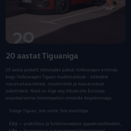
20 aastat Tiguaniga
20 aasta juubelit tähistades pakub
Volkswagen
erihindu
kogu
Volkswagen
Tiguan mudelivalikule – kõikidele
varustustasemetele, mootoritele ja lisavarustuse
pakettidele. Nüüd on õige aeg liituda ühe Euroopa
populaarseima linnamaasturi omanike kogukonnaga.
Valige Tiguan, mis sobib Teie elustiiliga:
City
— praktilisus ja funktsionaalsus igapäevasõitudeks,
Life
— lisamugavus ja kaasaegsed tehnoloogiad,