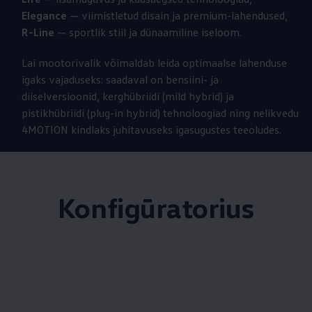
Elegance
— viimistletud disain ja premium-lahendused,
R-Line
— sportlik stiil ja dünaamiline iseloom.
Lai mootorivalik võimaldab leida optimaalse lahenduse
igaks vajaduseks: saadaval on bensiini- ja
diiselversioonid, kerghübriidi (mild hybrid) ja
pistikhübriidi (plug-in hybrid) tehnoloogiad ning nelikvedu
4MOTION kindlaks juhitavuseks igasugustes teeoludes.
Konfigūratorius