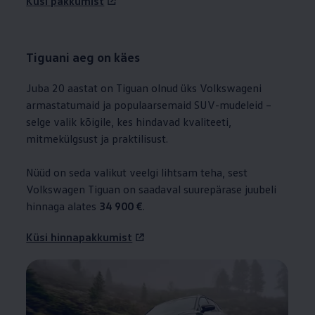
Küsi pakkumist
Tiguani aeg on käes
Juba 20 aastat on Tiguan olnud üks Volkswageni
armastatumaid ja populaarsemaid SUV-mudeleid –
selge valik kõigile, kes hindavad kvaliteeti,
mitmekülgsust ja praktilisust.
Nüüd on seda valikut veelgi lihtsam teha, sest
Volkswagen
Tiguan on saadaval suurepärase juubeli
hinnaga alates
34 900 €
.
Küsi hinnapakkumist