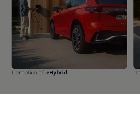
Подробно об
eHybrid
По
Enable fullscreen mode