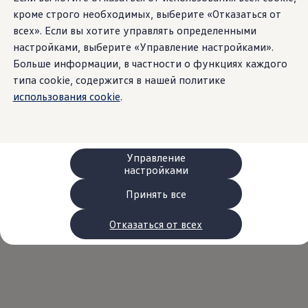
Сервис и запчасти
кроме строго необходимых, выберите «Отказаться от
Преимущества Volkswagen
всех». Если вы хотите управлять определенными
Техобслуживание
Ремонт и проверки
настройками, выберите «Управление настройками».
Моторное масло и технические жидкости
Больше информации, в частности о функциях каждого
Колеса и шины
типа cookie, содержится в нашей политике
Помощь при авариях и поломках
Обслуживание автомобилей
использования cookie
.
Аксессуары
Защита кузова и салона
Решения для перевозки и багажа
Развлечения и электроника
Персонализация
Управление
Настенная зарядная станция и кабели для за
настройками
Важная информация для клиентов
Переработка и возврат продукции
Принять все
Кампании по отзыву автомобилей
Предупредительные и контрольные индика
Отказаться от всех
Обновления программного обеспечения
Обновления программного обеспечения для а
Электронное руководство
myVolkswagen
Отзыв подушек Takata по соображениям безопасн