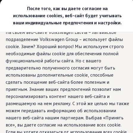
Выбери свой Volkswagen
После того, как вы даете согласие на
Модельный ряд
использование cookies, веб-сайт будет учитывать
Новый ID.Cross
ваши индивидуальные предпочтения и настройки.
Открой для себя семейство внедорожников Volks
Перейти к
Перейти к
Автомобильный онлайн-магазин Volkswagen
На своем веб-сайте Volkswagen Latvia – латвийское
основному
нижнему
Предложения и услуги
подразделение Volkswagen Group – использует файлы
содержанию
колонтитулу
Юбилейное предложение
Автомобильный онлайн-магазин Volkswagen
cookie. Зачем? Хороший вопрос! Мы используем строго
Обмен автомобилей
необходимые файлы cookie для обеспечения полной
Лизинг Volkswagen
функциональной работы сайта. Но с вашего
Гарантия
Бесплатная регистрация для вашего нового Volksw
предварительно полученного согласия могут быть
Взаимодействие в сети простыми словами
использованы дополнительные cookie, способные
VW Connect
сделать посещение веб-сайта более полезным и
Активация
Все службы
приятным. Знание ваших предпочтений позволит нам
VW Connect для Вашего ID.
персонализировать контент нашего веб-сайта и
Обновления (Upgrades)
размещаемую на нем рекламу. С этой же целью мы также
Car-Net
App-Connect
можем передавать информацию об использовании
Fleet Interface Data
нашего веб-сайта нашим партнерам. Выбрав «Принять
O Volkswagen
все», вы даете согласие на использование всех cookie.
Получи больше
Владельцы и услуги
Если вы хотите отказаться от использования всех cookie,