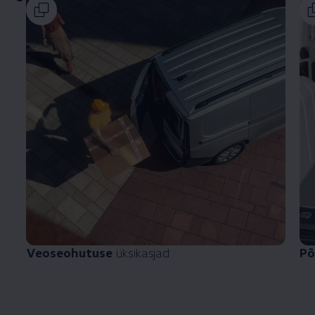
Veoseohutuse
üksikasjad
Põ