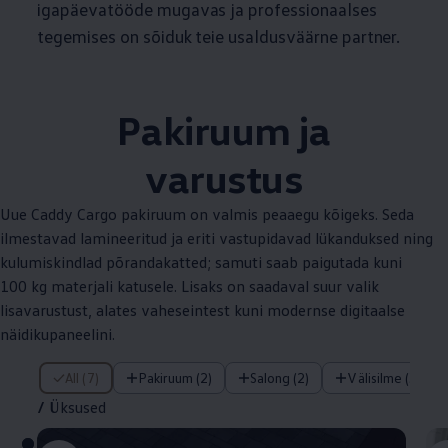
igapäevatööde mugavas ja professionaalses
tegemises on sõiduk teie usaldusväärne partner.
Pakiruum ja
varustus
Uue Caddy Cargo pakiruum on valmis peaaegu kõigeks. Seda
ilmestavad lamineeritud ja eriti vastupidavad lükanduksed ning
kulumiskindlad põrandakatted; samuti saab paigutada kuni
100 kg materjali katusele. Lisaks on saadaval suur valik
lisavarustust, alates vaheseintest kuni modernse digitaalse
näidikupaneelini.
/ Üksused
All (7)
Pakiruum (2)
Salong (2)
Välisilme (3)
/
Üksused