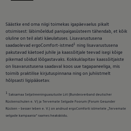
, /
, /
, /
Mootoriõli ja töövedelikud
Veljed ja rehvid
Avarii- ja rikkeabi
Volkswageni teenindus
Säästke end oma niigi toimekas igapäevaelus pikalt
Lisatarvikud
Sise- ja väliskaitse
otsimisest: läbimõeldud panipaigasüsteem tähendab, et kõik
Transpordi- ja pagasilahendused
oluline on teil alati käeulatuses. Lisavarustusena
Meelelahutus ja elektroonika
1
saadaolevad ergoComfort-istmed
ning lisavarustusena
Isikupärastamine
Seinalaadija ja laadimiskaablid
pakutavad käetoed juhile ja kaassõitjale teevad isegi kõige
Klienditeave
pikemad sõidud lõõgastavaks. Kokkuklapitav kaassõitjaiste
Ringlussevõtt ja tagastamine
on lisavarustusena saadaval koos uue tagapaneeliga, mis
Tagasikutsumiskampaaniad
Hoiatus- ja märgutuled
toimib praktilise kirjutuspinnana ning on juhiistmelt
Teie Volkswageni uusimad tarkvaravärskendus
hõlpsasti ligipääsetav.
Teie Volkswageni uusimad tarkvaravärskendus
Digitaalne juhend
myVolkswagen
1
Saksamaa Seljatreeninguasutuste Liit (Bundesverband deutscher
Takata turvapadja ohutusalane tagasikutsumine
Rückenschulen e. V) ja Tervemate Selgade Foorum (Forum Gesunder
Rücken – besser leben e. V.) on andnud ergoComforti istmetele „Tervemate
selgade kampaania“ raames heakskiidu.