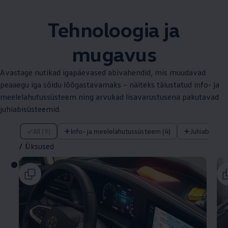
Tehnoloogia ja
mugavus
Avastage nutikad igapäevased abivahendid, mis muudavad
peaaegu iga sõidu lõõgastavamaks – näiteks täiustatud info- ja
meelelahutussüsteem ning arvukad lisavarustusena pakutavad
juhiabisüsteemid.
/ Üksused
All (9)
Info- ja meelelahutussüsteem (4)
Juhiabisüst
/
Üksused