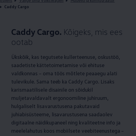
Esileht
Valige oma Volkswagen
Mudelid ja konfiguraator
Caddy Cargo
Caddy Cargo.
Kõigeks, mis ees
ootab
Ükskõik, kas tegutsete kullerteenuse, oskustöö,
saadetiste kättetoimetamise või ehituse
valdkonnas – oma töös mõtlete peaaegu alati
tulevikule. Sama teeb ka Caddy Cargo. Lisaks
karismaatilisele disainile on sõidukil
muljetavaldavalt ergonoomiline juhiruum,
hulgaliselt lisavarustusena pakutavaid
juhiabisüsteeme, lisavarustusena saadaolev
digitaalne näidikupaneel ning kvaliteetne info ja
meelelahutus koos mobiilsete veebiteenustega –