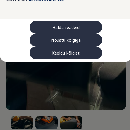
Laadimine ja sõiduulatus
Tehnoloogia ja arendus
Üleminek e-mobiilsusele
Jätkusuutlikkus
Elektrisõidukid töökojas: lõpp õlivahetustele
Halda seadeid
ID. tarkvarauuendus*
Elektriautode tarneajad
Ühenduvus
Nõustu kõigiga
VW Connect
Kõik teenused
Keeldu kõigist
Aktiveerimine
VW Connect teie ID. jaoks.
Car-Net
App-Connect
Upgrades
We Charge
Fleet Interface Data
Volkswagenist
Saa rohkem
Uudised
Lisavarustus ja teenindus
Teenindus ja varuosad
Volkswageni eelised
Ülevaatus
Remont ja kontroll