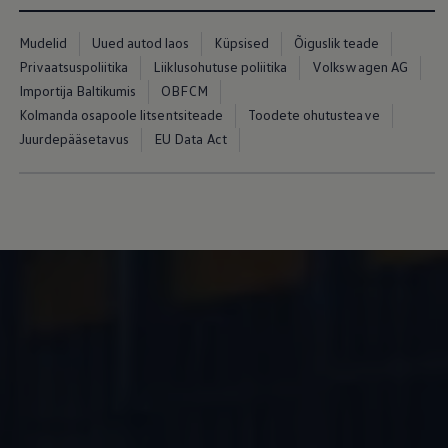
Mudelid
Uued autod laos
Küpsised
Õiguslik teade
Privaatsuspoliitika
Liiklusohutuse poliitika
Volkswagen AG
Importija Baltikumis
OBFCM
Kolmanda osapoole litsentsiteade
Toodete ohutusteave
Juurdepääsetavus
EU Data Act