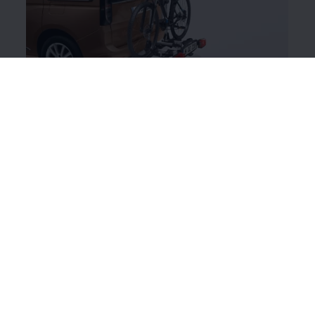
Caddy Cargo tarvikud
Spetsiifilistest tarvikutest kuni üldiste lahenduste ja
atraktiivsete elustiilitoodeteni. Nendega märgatakse
teid kindlasti!
Vaata pakkumist
Järgmised sammud