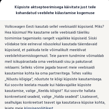
Valige oma Volkswagen
Küpsiste aktsepteerimisega käivitate just teile
Mudelid ja konfiguraator
kohandatud veebilehe külastamise kogemuse
Uus ID. Cross
Konfigureeri
Hüppa
Hüppa
Volkswageni linnamaasturid
Volkswagen Eesti kasutab sellel veebisaidil küpsiseid. Miks?
põhisisu
jaluse
Volkswageni tarbesõidukid. Igaks ülesandeks valmis
Panipaigad
Hea küsimus! Me kasutame selle veebisaidi täieliku
juurde
juurde
Volkswagen laoautode e-pood
Pakkumised ja teenused
toimimise tagamiseks rangelt vajalikke küpsiseid. Siiski
Juubelipakkumine
võidakse teie eelneval nõusolekul kasutada täiendavaid
Autovahetus
küpsiseid, et pakkuda teile võimalikult meeldivat
Garantii
Turvaliselt hoidmiseks
Volkswagen laoautode e-pood
veebilehitsemiskogemust. Teie parem tundmine võimaldab
Liising
meil isikupärastada oma veebisaidi sisu ja pakutavat
Tasuta registreerimistasu sinu uuele Volkswagenile!
reklaami. Selleks võime jagada teavet meie veebisaidi
Tiguani pistikhübriid
Elektriautod ja hübriidautod
kasutamise kohta ka oma partneritega. Tehes valiku
Pistikhübriid
„Nõustu kõigiga“, nõustute te kõigi küpsiste kasutamisega.
Golf eHybrid
Kui soovite keelata muude kui hädavajalike küpsiste
Tiguan eHybrid
Passat eHybrid
kasutamise, valige „Keeldu kõigist“. Kui soovite hallata
Tayron eHybrid
konkreetseid seadeid, valige „Halda seadeid“. Lisateavet,
Touareg eHybrid
sealhulgas konkreetset teavet iga kasutatava küpsise kohta,
Ära iial ütle iial
ID. teadmised
leiate meie
küpsisepoliitikast
.