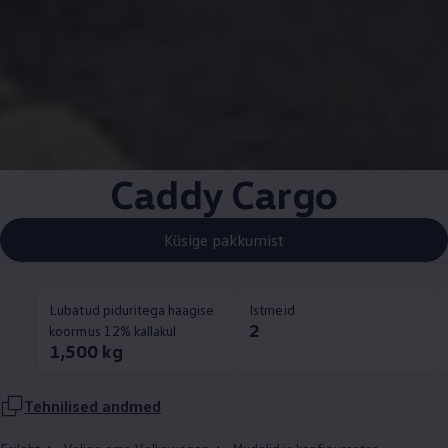
Caddy Cargo
Küsige pakkumist
Lubatud piduritega haagise
Istmeid
2
koormus 12% kallakul
1,500 kg
Tehnilised andmed