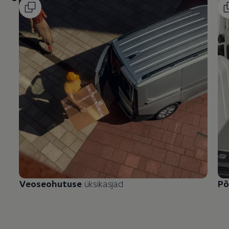
Veoseohutuse
üksikasjad
Põ