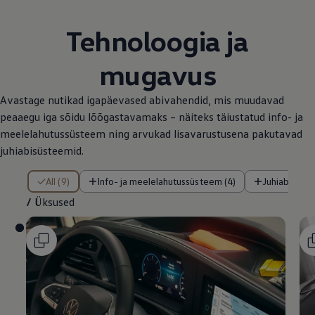
Tehnoloogia ja
mugavus
Avastage nutikad igapäevased abivahendid, mis muudavad
peaaegu iga sõidu lõõgastavamaks – näiteks täiustatud info- ja
meelelahutussüsteem ning arvukad lisavarustusena pakutavad
juhiabisüsteemid.
/ Üksused
All (9)
Info- ja meelelahutussüsteem (4)
Juhiabisüst
/
Üksused