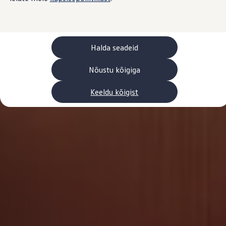
Laadimine ja sõiduulatus
Tehnoloogia ja arendus
Üleminek e-mobiilsusele
Jätkusuutlikkus
Elektrisõidukid töökojas: lõpp õlivahetustele
Halda seadeid
ID. tarkvarauuendus*
Elektriautode tarneajad
Ühenduvus
Nõustu kõigiga
VW Connect
Kõik teenused
Keeldu kõigist
Aktiveerimine
VW Connect teie ID. jaoks.
Car-Net
App-Connect
Upgrades
We Charge
Fleet Interface Data
Volkswagenist
Saa rohkem
Uudised
Lisavarustus ja teenindus
Teenindus ja varuosad
Volkswageni eelised
Ülevaatus
Remont ja kontroll