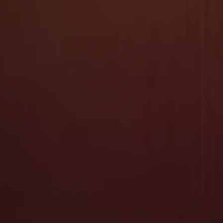
Mootoriõli ja töövedelikud
Veljed ja rehvid
Avarii- ja rikkeabi
Volkswageni teenindus
Lisatarvikud
Sise- ja väliskaitse
Transpordi- ja pagasilahendused
Meelelahutus ja elektroonika
Isikupärastamine
Seinalaadija ja laadimiskaablid
Klienditeave
Ringlussevõtt ja tagastamine
Tagasikutsumiskampaaniad
Hoiatus- ja märgutuled
Teie Volkswageni uusimad tarkvaravärskendus
Teie Volkswageni uusimad tarkvaravärskendus
Digitaalne juhend
myVolkswagen
Takata turvapadja ohutusalane tagasikutsumine