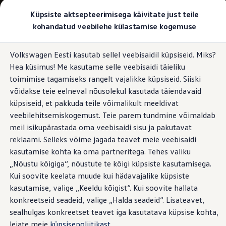
Valige oma Volkswagen
Küpsiste aktsepteerimisega käivitate just teile
Mudelid ja konfiguraator
kohandatud veebilehe külastamise kogemuse
Uus ID. Cross
Konfigureeri
Hüppa
Hüppa
Volkswageni linnamaasturid
Volkswagen Eesti kasutab sellel veebisaidil küpsiseid. Miks?
põhisisu
jaluse
Volkswageni tarbesõidukid. Igaks ülesandeks valmis
Hea küsimus! Me kasutame selle veebisaidi täieliku
juurde
juurde
Volkswagen laoautode e-pood
Pakkumised ja teenused
toimimise tagamiseks rangelt vajalikke küpsiseid. Siiski
Juubelipakkumine
võidakse teie eelneval nõusolekul kasutada täiendavaid
Autovahetus
küpsiseid, et pakkuda teile võimalikult meeldivat
Garantii
Volkswagen laoautode e-pood
veebilehitsemiskogemust. Teie parem tundmine võimaldab
Liising
meil isikupärastada oma veebisaidi sisu ja pakutavat
Tasuta registreerimistasu sinu uuele Volkswagenile!
reklaami. Selleks võime jagada teavet meie veebisaidi
Tiguani pistikhübriid
Elektriautod ja hübriidautod
kasutamise kohta ka oma partneritega. Tehes valiku
Pistikhübriid
„Nõustu kõigiga“, nõustute te kõigi küpsiste kasutamisega.
Golf eHybrid
Kui soovite keelata muude kui hädavajalike küpsiste
Tiguan eHybrid
Passat eHybrid
kasutamise, valige „Keeldu kõigist“. Kui soovite hallata
Tayron eHybrid
konkreetseid seadeid, valige „Halda seadeid“. Lisateavet,
Touareg eHybrid
sealhulgas konkreetset teavet iga kasutatava küpsise kohta,
Ära iial ütle iial
ID. teadmised
leiate meie
küpsisepoliitikast
.