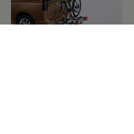
Caddy Cargo tarvikud
Spetsiifilistest tarvikutest kuni üldiste lahenduste ja
atraktiivsete elustiilitoodeteni. Nendega märgatakse
teid kindlasti!
Vaata pakkumist
Järgmised sammud