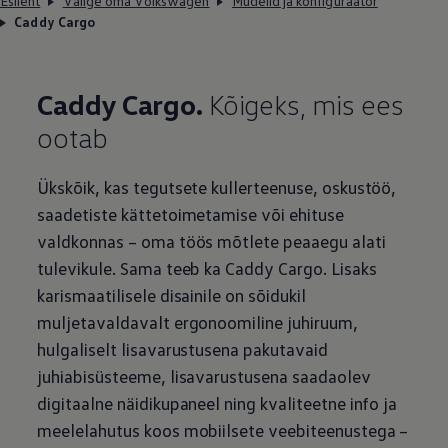
Esileht
Valige oma Volkswagen
Mudelid ja konfiguraator
Caddy Cargo
Caddy Cargo.
Kõigeks, mis ees
ootab
Ükskõik, kas tegutsete kullerteenuse, oskustöö,
saadetiste kättetoimetamise või ehituse
valdkonnas – oma töös mõtlete peaaegu alati
tulevikule. Sama teeb ka Caddy Cargo. Lisaks
karismaatilisele disainile on sõidukil
muljetavaldavalt ergonoomiline juhiruum,
hulgaliselt lisavarustusena pakutavaid
juhiabisüsteeme, lisavarustusena saadaolev
digitaalne näidikupaneel ning kvaliteetne info ja
meelelahutus koos mobiilsete veebiteenustega –