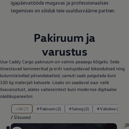
igapäevatööde mugavas ja professionaalses
tegemises on sõiduk teie usaldusväärne partner.
Pakiruum ja
varustus
Uue Caddy Cargo pakiruum on valmis peaaegu kõigeks. Seda
ilmestavad lamineeritud ja eriti vastupidavad lükanduksed ning
kulumiskindlad põrandakatted; samuti saab paigutada kuni
100 kg materjali katusele. Lisaks on saadaval suur valik
lisavarustust, alates vaheseintest kuni modernse digitaalse
näidikupaneelini.
/ Üksused
All (7)
Pakiruum (2)
Salong (2)
Välisilme (3)
/
Üksused