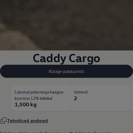
Caddy Cargo
Küsige pakkumist
Lubatud piduritega haagise
Istmeid
2
koormus 12% kallakul
1,500 kg
Tehnilised andmed