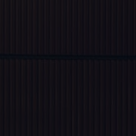
Mootoriõli ja töövedelikud
Veljed ja rehvid
Avarii- ja rikkeabi
Volkswageni teenindus
Lisatarvikud
Sise- ja väliskaitse
Transpordi- ja pagasilahendused
Meelelahutus ja elektroonika
Isikupärastamine
Seinalaadija ja laadimiskaablid
Klienditeave
Ringlussevõtt ja tagastamine
Tagasikutsumiskampaaniad
Hoiatus- ja märgutuled
Teie Volkswageni uusimad tarkvaravärskendus
Teie Volkswageni uusimad tarkvaravärskendus
Digitaalne juhend
myVolkswagen
Takata turvapadja ohutusalane tagasikutsumine