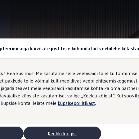
Ergonoomilised istmed
pteerimisega käivitate just teile kohandatud veebilehe külas
ks? Hea küsimus! Me kasutame selle veebisaidi täieliku toimimise 
, et pakkuda teile võimalikult meeldivat veebilehitsemiskogemus
ini,
sõitke lõõgastunu
 jagada teavet meie veebisaidi kasutamise kohta ka oma partnerit
vajalike küpsiste kasutamise, valige „Keeldu kõigist“. Kui soovite
 küpsise kohta, leiate meie
küpsisepoliitikast
.
1
uhikoht: Lisavarustusena saadaolevad ergoComfort-istmed
koos l
evad isegi kõige pikemad sõidud lõõgastavaks. Kokkuklapitav kaass
toimib praktilise kirjutuspinnana ning on juhiistmelt hõlpsasti li
a
Keeldu kõigist