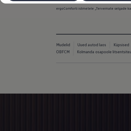
Saksamaa Seljatreeninguasutuste Liit (Bund
Laadimine ja sõiduulatus
Tehnoloogia ja arendus
ergoComforti istmetele „Tervemate selgade ka
Üleminek e-mobiilsusele
Jätkusuutlikkus
Elektrisõidukid töökojas: lõpp õlivahetustele
ID. tarkvarauuendus*
Elektriautode tarneajad
Ühenduvus
VW Connect
Mudelid
Uued autod laos
Küpsised
Kõik teenused
OBFCM
Kolmanda osapoole litsentsit
Aktiveerimine
VW Connect teie ID. jaoks.
Car-Net
App-Connect
Upgrades
We Charge
Fleet Interface Data
Volkswagenist
Saa rohkem
Uudised
Lisavarustus ja teenindus
Teenindus ja varuosad
Volkswageni eelised
Ülevaatus
Remont ja kontroll