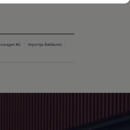
under Rücken – besser leben e. V.) on andnud
kswagen AG
Importija Baltikumis