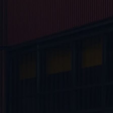
ed
ed