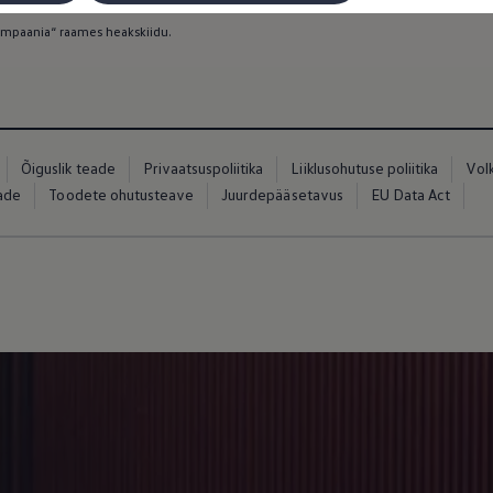
esverband deutscher Rückenschulen e. V) ja Tervemate Selgade Foorum (Forum Ges
mpaania“ raames heakskiidu.
Õiguslik teade
Privaatsuspoliitika
Liiklusohutuse poliitika
Vol
eade
Toodete ohutusteave
Juurdepääsetavus
EU Data Act