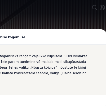
tamise kogemuse
tagamiseks rangelt vajalikke küpsiseid. Siiski võidakse
t. Teie parem tundmine võimaldab meil isikupärastada
malt
ega. Tehes valiku „Nõustu kõigiga“, nõustute te kõigi
 hallata konkreetseid seadeid, valige „Halda seadeid“.
isavarustusena pakutavate
õitjaiste on lisavarustusena
gipääsetav.