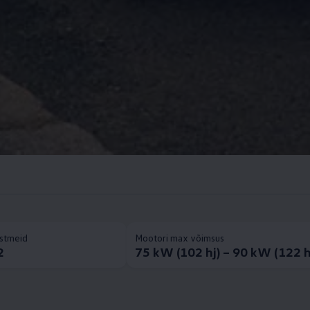
Istmeid
Mootori max võimsus
2
75 kW (102 hj) – 90 kW (122 h