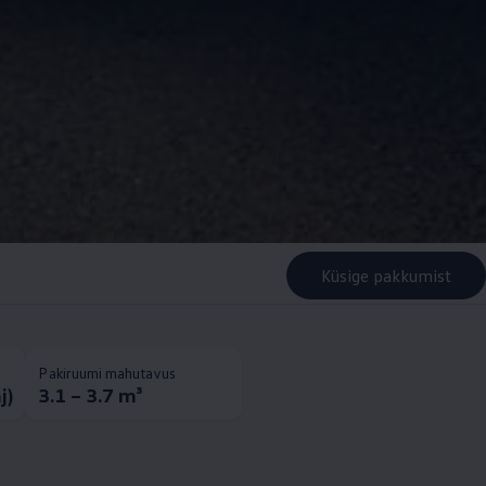
Küsige pakkumist
Pakiruumi mahutavus
j)
3.1 – 3.7 m³