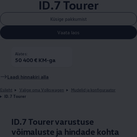
ID.7 Tourer
Küsige pakkumist
Vaata laos
Alates:
50 400 € KM-ga
Laadi hinnakiri alla
Esileht
Valige oma Volkswagen
Mudelid ja konfiguraator
ID.7 Tourer
ID.7 Tourer varustuse
võimaluste ja hindade kohta