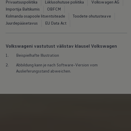
Privaatsuspoliitika
Liiklusohutuse poliitika
Volkswagen AG
Mootoriõli ja töövedelikud
Veljed ja rehvid
Importija Baltikumis
OBFCM
Avarii- ja rikkeabi
Kolmanda osapoole litsentsiteade
Toodete ohutusteave
Volkswageni teenindus
Juurdepääsetavus
EU Data Act
Lisatarvikud
Sise- ja väliskaitse
Transpordi- ja pagasilahendused
Meelelahutus ja elektroonika
Isikupärastamine
Volkswageni vastutust välistav klausel Volkswagen
Seinalaadija ja laadimiskaablid
1.
Beispielhafte Illustration
Klienditeave
Ringlussevõtt ja tagastamine
2.
Abbildung kann je nach Software-Version vom
Tagasikutsumiskampaaniad
Auslieferungsstand abweichen.
Hoiatus- ja märgutuled
Teie Volkswageni uusimad tarkvaravärskendus
Teie Volkswageni uusimad tarkvaravärskendus
Digitaalne juhend
myVolkswagen
Takata turvapadja ohutusalane tagasikutsumine