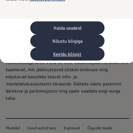
Laadimine ja sõiduulatus
Tehnoloogia ja arendus
Üleminek e-mobiilsusele
Jätkusuutlikkus
1
2
Elektrisõidukid töökojas: lõpp õlivahetustele
Halda seadeid
ID. tarkvarauuendus*
Elektriautode tarneajad
Ühenduvus
Nõustu kõigiga
Manööverdamine sagimist täis kesklinnas, parkimismajas
VW Connect
või raskel maastikul: on palju olukordi, kus teile kui juhile
Kõik teenused
Keeldu kõigist
üks lisasilmapaar ära kuluks. Lisavarustusse kuuluva
Aktiveerimine
VW Connect teie ID. jaoks.
funktsiooniga Area View on teile lisasilmapaarina abiks neli
Car-Net
kaamerat, mis jäädvustavad sõiduki ümbruse ning
App-Connect
edastavad kasulikku teavet info- ja
Upgrades
We Charge
meelelahutussüsteemi ekraanile. Näiteks näete paremini
Fleet Interface Data
äärekive ja parkimisjooni ning saate vaadata isegi nurga
Volkswagenist
taha.
Saa rohkem
Uudised
Lisavarustus ja teenindus
Teenindus ja varuosad
Volkswageni eelised
Ülevaatus
Mudelid
Uued autod laos
Küpsised
Õiguslik teade
Remont ja kontroll