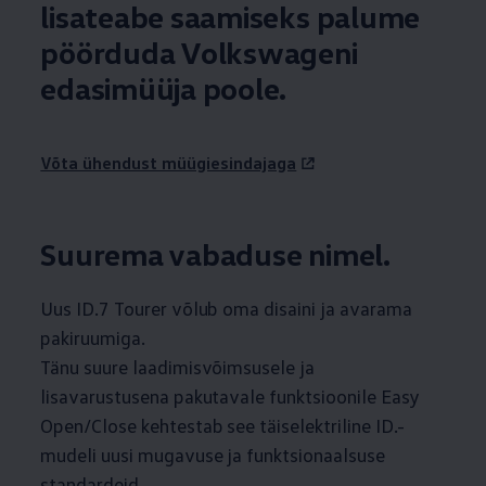
lisateabe saamiseks palume
pöörduda Volkswageni
edasimüüja poole.
Võta ühendust müügiesindajaga
Suurema vabaduse nimel.
Uus ID.7 Tourer võlub oma disaini ja avarama
pakiruumiga.
Tänu suure laadimisvõimsusele ja
lisavarustusena pakutavale funktsioonile Easy
Open/Close kehtestab see täiselektriline ID.-
mudeli uusi mugavuse ja funktsionaalsuse
standardeid.