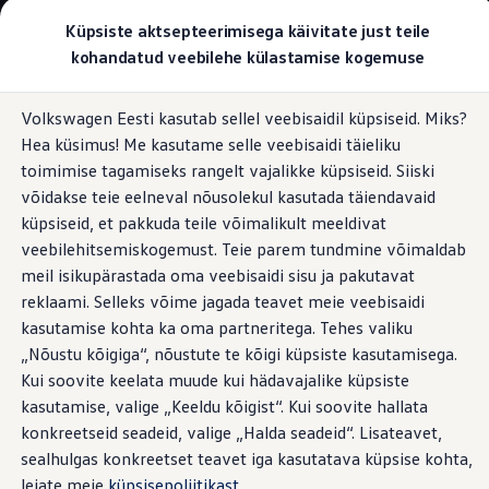
Valige oma Volkswagen
Küpsiste aktsepteerimisega käivitate just teile
Mudelid ja konfiguraator
kohandatud veebilehe külastamise kogemuse
Uus ID. Cross
Konfigureeri
Hüppa
Hüppa
Volkswageni linnamaasturid
Volkswagen Eesti kasutab sellel veebisaidil küpsiseid. Miks?
põhisisu
jaluse
Volkswageni tarbesõidukid. Igaks ülesandeks valmis
Lähiümbruse jälgimissüsteem Area View
Hea küsimus! Me kasutame selle veebisaidi täieliku
juurde
juurde
Volkswagen laoautode e-pood
Pakkumised ja teenused
toimimise tagamiseks rangelt vajalikke küpsiseid. Siiski
Juubelipakkumine
võidakse teie eelneval nõusolekul kasutada täiendavaid
Autovahetus
küpsiseid, et pakkuda teile võimalikult meeldivat
Garantii
Täieliku ülevaate
Volkswagen laoautode e-pood
veebilehitsemiskogemust. Teie parem tundmine võimaldab
Liising
meil isikupärastada oma veebisaidi sisu ja pakutavat
Tasuta registreerimistasu sinu uuele Volkswagenile!
saamiseks.
reklaami. Selleks võime jagada teavet meie veebisaidi
Tiguani pistikhübriid
Elektriautod ja hübriidautod
kasutamise kohta ka oma partneritega. Tehes valiku
Pistikhübriid
„Nõustu kõigiga“, nõustute te kõigi küpsiste kasutamisega.
Golf eHybrid
Kui soovite keelata muude kui hädavajalike küpsiste
Tiguan eHybrid
Passat eHybrid
kasutamise, valige „Keeldu kõigist“. Kui soovite hallata
Tayron eHybrid
konkreetseid seadeid, valige „Halda seadeid“. Lisateavet,
Touareg eHybrid
sealhulgas konkreetset teavet iga kasutatava küpsise kohta,
Ära iial ütle iial
ID. teadmised
leiate meie
küpsisepoliitikast
.