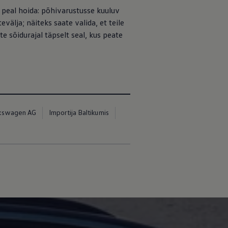
a peal hoida: põhivarustusse kuuluv
evälja; näiteks saate valida, et teile
 sõidurajal täpselt seal, kus peate
kswagen AG
Importija Baltikumis