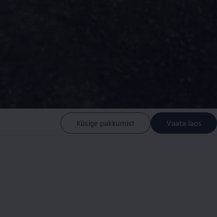
Küsige pakkumist
Vaata laos