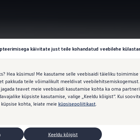
Liitreaalsusega esiklaasinäidik Head-up Display
pteerimisega käivitate just teile kohandatud veebilehe külas
ks? Hea küsimus! Me kasutame selle veebisaidi täieliku toimimise 
, et pakkuda teile võimalikult meeldivat veebilehitsemiskogemus
vigeerimine
 jagada teavet meie veebisaidi kasutamise kohta ka oma partnerit
vajalike küpsiste kasutamise, valige „Keeldu kõigist“. Kui soovite
 küpsise kohta, leiate meie
küpsisepoliitikast
.
a
Keeldu kõigist