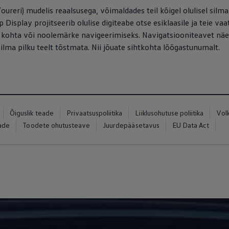
oureri) mudelis reaalsusega, võimaldades teil kõigel olulisel silm
 Display projitseerib olulise digiteabe otse esiklaasile ja teie vaat
kohta või noolemärke navigeerimiseks. Navigatsiooniteavet näete
ilma pilku teelt tõstmata. Nii jõuate sihtkohta lõõgastunumalt.
Õiguslik teade
Privaatsuspoliitika
Liiklusohutuse poliitika
Vol
eade
Toodete ohutusteave
Juurdepääsetavus
EU Data Act
ed
ed