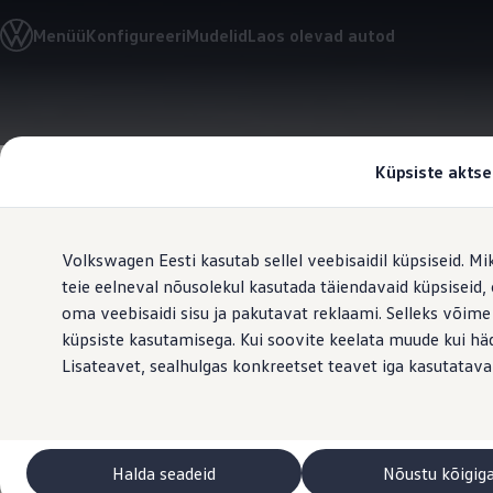
Valige oma Volkswagen
Menüü
Konfigureeri
Mudelid
Laos olevad autod
Mudelid ja konfiguraator
Uus ID. Cross
Konfigureeri
Volkswageni linnamaasturid
Hüppa
Hüppa
Volkswageni tarbesõidukid. Igaks ülesandeks valmis
põhisisu
jaluse
Volkswagen laoautode e-pood
juurde
juurde
Pakkumised ja teenused
Küpsiste aktse
Juubelipakkumine
Autovahetus
Garantii
Volkswagen laoautode e-pood
Volkswagen Eesti kasutab sellel veebisaidil küpsiseid. Mi
Liising
Tasuta registreerimistasu sinu uuele Volkswagenile!
teie eelneval nõusolekul kasutada täiendavaid küpsiseid
Teedrajav
na
Tiguani pistikhübriid
oma veebisaidi sisu ja pakutavat reklaami. Selleks võime
Elektriautod ja hübriidautod
küpsiste kasutamisega. Kui soovite keelata muude kui häda
Pistikhübriid
Golf eHybrid
Lisateavet, sealhulgas konkreetset teavet iga kasutatava
Tiguan eHybrid
Passat eHybrid
Tayron eHybrid
Touareg eHybrid
Ära iial ütle iial
Halda seadeid
Nõustu kõigig
ID. teadmised