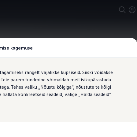
tamise kogemuse
tagamiseks rangelt vajalikke küpsiseid. Siiski võidakse
t. Teie parem tundmine võimaldab meil isikupärastada
ega. Tehes valiku „Nõustu kõigiga“, nõustute te kõigi
 hallata konkreetseid seadeid, valige „Halda seadeid“.