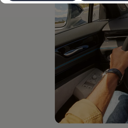
Laadimine ja sõiduulatus
Tehnoloogia ja arendus
Üleminek e-mobiilsusele
Jätkusuutlikkus
Elektrisõidukid töökojas: lõpp õlivahetustele
ID. tarkvarauuendus*
Elektriautode tarneajad
Ühenduvus
VW Connect
Kõik teenused
Aktiveerimine
VW Connect teie ID. jaoks.
Car-Net
App-Connect
Upgrades
We Charge
Fleet Interface Data
Volkswagenist
Saa rohkem
Uudised
Lisavarustus ja teenindus
Teenindus ja varuosad
Volkswageni eelised
Ülevaatus
Remont ja kontroll