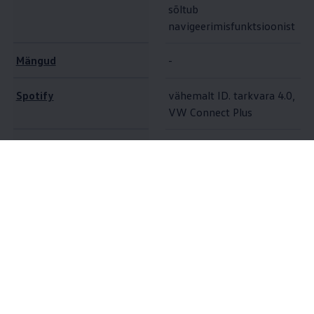
sõltub
navigeerimisfunktsioonist
Mängud
-
Spotify
vähemalt ID. tarkvara 4.0,
VW Connect Plus
Heaolu
vähemalt ID. tarkvara 5.0
vähemalt ID. tarkvara 4.0,
10
AirConsole
VW Connect Plus
Lisavõimalused
Oma
Volkswagen
ID ja aktiveeritud VW