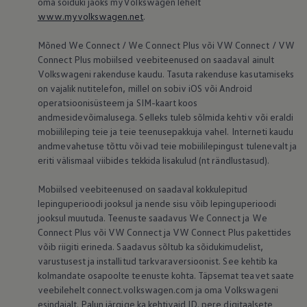
oma sõiduki jaoks myVolkswagen lehelt
www.myvolkswagen.net
.
Mõned We Connect / We Connect Plus või VW Connect / VW
Connect Plus mobiilsed veebiteenused on saadaval ainult
Volkswageni rakenduse kaudu. Tasuta rakenduse kasutamiseks
on vajalik nutitelefon, millel on sobiv iOS või Android
operatsioonisüsteem ja SIM-kaart koos
andmesidevõimalusega. Selleks tuleb sõlmida kehtiv või eraldi
mobiilileping teie ja teie teenusepakkuja vahel. Interneti kaudu
andmevahetuse tõttu võivad teie mobiililepingust tulenevalt ja
eriti välismaal viibides tekkida lisakulud (nt rändlustasud).
Mobiilsed veebiteenused on saadaval kokkulepitud
lepinguperioodi jooksul ja nende sisu võib lepinguperioodi
jooksul muutuda. Teenuste saadavus We Connect ja We
Connect Plus või VW Connect ja VW Connect Plus pakettides
võib riigiti erineda. Saadavus sõltub ka sõidukimudelist,
varustusest ja installitud tarkvaraversioonist. See kehtib ka
kolmandate osapoolte teenuste kohta. Täpsemat teavet saate
veebilehelt connect.volkswagen.com ja oma Volkswageni
esindajalt. Palun järgige ka kehtivaid ID. pere digitaalsete