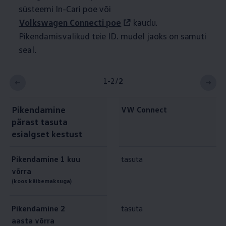
süsteemi In-Cari poe või
Volkswagen
Connecti poe
kaudu.
Pikendamisvalikud teie ID.
mudel jaoks on samuti
seal.
1-2
/
2
Pikendamine
VW Connect
pärast tasuta
esialgset kestust
Pikendamine 1
kuu
tasuta
võrra
(koos käibemaksuga)
Pikendamine 2
tasuta
aasta võrra