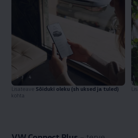
2
3
4
Lisateave
Sõiduki oleku (sh uksed ja tuled)
Li
kohta
VW Connect Plus
– terve