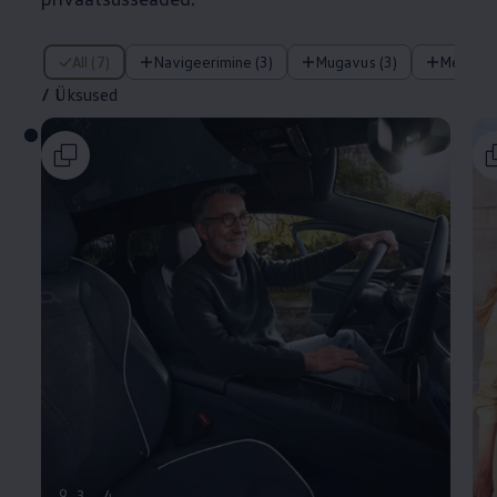
/ Üksused
All (7)
Navigeerimine (3)
Mugavus (3)
Meelela
/
Üksused
9
3
4