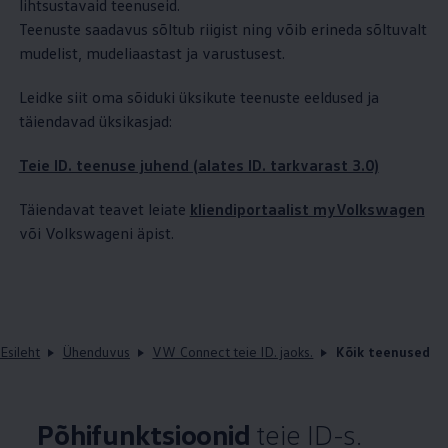
lihtsustavaid teenuseid.
Teenuste saadavus sõltub riigist ning võib erineda sõltuvalt
mudelist, mudeliaastast ja varustusest.
Leidke siit oma sõiduki üksikute teenuste eeldused ja
täiendavad üksikasjad:
Teie ID. teenuse juhend (alates ID. tarkvarast 3.0)
Täiendavat teavet leiate
kliendiportaalist myVolkswagen
või Volkswageni äpist.
Esileht
Ühenduvus
VW Connect teie ID. jaoks.
Kõik teenused
Põhifunktsioonid
teie ID-s.