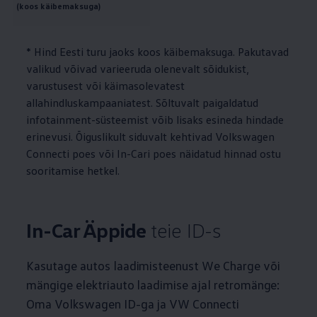
(koos käibemaksuga)
* Hind Eesti turu jaoks koos käibemaksuga. Pakutavad
valikud võivad varieeruda olenevalt sõidukist,
varustusest või käimasolevatest
allahindluskampaaniatest. Sõltuvalt paigaldatud
infotainment-süsteemist võib lisaks esineda hindade
erinevusi. Õiguslikult siduvalt kehtivad
Volkswagen
Connecti poes või In-Cari poes näidatud hinnad ostu
sooritamise hetkel.
In-Car Äppide
teie ID-s
Kasutage autos laadimisteenust We Charge või
mängige elektriauto laadimise ajal retromänge:
Oma
Volkswagen
ID-ga ja VW Connecti