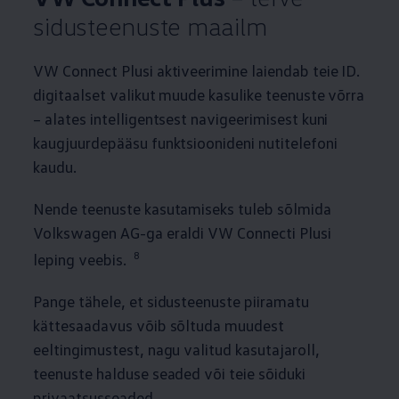
sidusteenuste maailm
VW Connect Plusi aktiveerimine laiendab teie ID.
digitaalset valikut muude kasulike teenuste võrra
– alates intelligentsest navigeerimisest kuni
kaugjuurdepääsu funktsioonideni nutitelefoni
kaudu.
Nende teenuste kasutamiseks tuleb sõlmida
Volkswagen
AG-ga eraldi VW Connecti Plusi
8
leping veebis.
Pange tähele, et sidusteenuste piiramatu
kättesaadavus võib sõltuda muudest
eeltingimustest, nagu valitud kasutajaroll,
teenuste halduse seaded või teie sõiduki
privaatsusseaded.