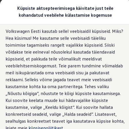
Valige oma Volkswagen
Küpsiste aktsepteerimisega käivitate just teile
Mudelid ja konfiguraator
kohandatud veebilehe külastamise kogemuse
Uus ID. Cross
Konfigureeri
Hüppa
Hüppa
Volkswageni linnamaasturid
Volkswagen Eesti kasutab sellel veebisaidil küpsiseid. Miks?
põhisisu
jaluse
Volkswageni tarbesõidukid. Igaks ülesandeks valmis
Plug & Charge
Hea küsimus! Me kasutame selle veebisaidi täieliku
juurde
juurde
Volkswagen laoautode e-pood
Pakkumised ja teenused
toimimise tagamiseks rangelt vajalikke küpsiseid. Siiski
Juubelipakkumine
võidakse teie eelneval nõusolekul kasutada täiendavaid
Autovahetus
küpsiseid, et pakkuda teile võimalikult meeldivat
Garantii
Ajasäästlik laadimine
Volkswagen laoautode e-pood
veebilehitsemiskogemust. Teie parem tundmine võimaldab
Liising
meil isikupärastada oma veebisaidi sisu ja pakutavat
Tasuta registreerimistasu sinu uuele Volkswagenile!
reklaami. Selleks võime jagada teavet meie veebisaidi
Tiguani pistikhübriid
Elektriautod ja hübriidautod
kasutamise kohta ka oma partneritega. Tehes valiku
Pistikhübriid
„Nõustu kõigiga“, nõustute te kõigi küpsiste kasutamisega.
Golf eHybrid
Kui soovite keelata muude kui hädavajalike küpsiste
Tiguan eHybrid
Passat eHybrid
kasutamise, valige „Keeldu kõigist“. Kui soovite hallata
Tayron eHybrid
konkreetseid seadeid, valige „Halda seadeid“. Lisateavet,
Touareg eHybrid
sealhulgas konkreetset teavet iga kasutatava küpsise kohta,
Ära iial ütle iial
ID. teadmised
leiate meie
küpsisepoliitikast
.