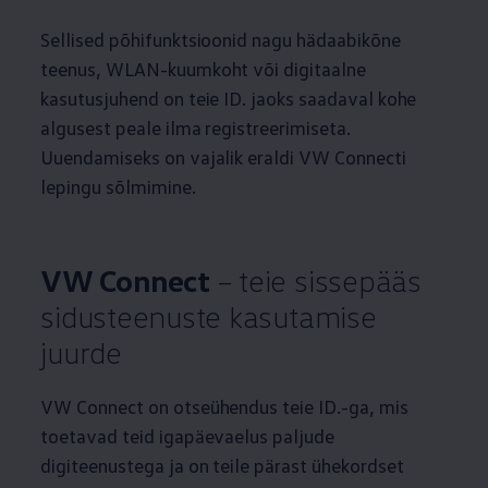
Sellised põhifunktsioonid nagu hädaabikõne
teenus, WLAN-kuumkoht või digitaalne
kasutusjuhend on teie ID. jaoks saadaval kohe
algusest peale ilma registreerimiseta.
Uuendamiseks on vajalik eraldi VW Connecti
lepingu sõlmimine.
VW Connect
– teie sissepääs
sidusteenuste kasutamise
juurde
VW Connect on otseühendus teie ID.-ga, mis
toetavad teid igapäevaelus paljude
digiteenustega ja on teile pärast ühekordset