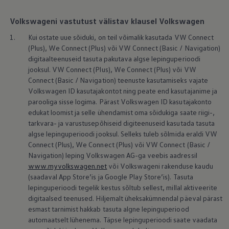
Mootoriõli ja töövedelikud
Veljed ja rehvid
Volkswageni vastutust välistav klausel Volkswagen
Avarii- ja rikkeabi
Volkswageni teenindus
1.
Kui ostate uue sõiduki, on teil võimalik kasutada VW Connect
Lisatarvikud
(Plus), We Connect (Plus) või VW Connect (Basic / Navigation)
Sise- ja väliskaitse
digitaalteenuseid tasuta pakutava algse lepinguperioodi
Transpordi- ja pagasilahendused
Meelelahutus ja elektroonika
jooksul. VW Connect (Plus), We Connect (Plus) või VW
Isikupärastamine
Connect (Basic / Navigation) teenuste kasutamiseks vajate
Seinalaadija ja laadimiskaablid
Volkswagen
ID kasutajakontot ning peate end kasutajanime ja
Klienditeave
parooliga sisse logima. Pärast
Volkswagen
ID kasutajakonto
Ringlussevõtt ja tagastamine
edukat loomist ja selle ühendamist oma sõidukiga saate riigi-,
Tagasikutsumiskampaaniad
tarkvara- ja varustusepõhiseid digiteenuseid kasutada tasuta
Hoiatus- ja märgutuled
Teie Volkswageni uusimad tarkvaravärskendus
algse lepinguperioodi jooksul. Selleks tuleb sõlmida eraldi VW
Teie Volkswageni uusimad tarkvaravärskendus
Connect (Plus), We Connect (Plus) või VW Connect (Basic /
Digitaalne juhend
Navigation) leping
Volkswagen
AG-ga veebis aadressil
myVolkswagen
www.myvolkswagen.net
või Volkswageni rakenduse kaudu
Takata turvapadja ohutusalane tagasikutsumine
(saadaval App Store’is ja Google Play Store’is). Tasuta
lepinguperioodi tegelik kestus sõltub sellest, millal aktiveerite
digitaalsed teenused. Hiljemalt üheksakümnendal päeval pärast
esmast tarnimist hakkab tasuta algne lepinguperiood
automaatselt lühenema. Täpse lepinguperioodi saate vaadata