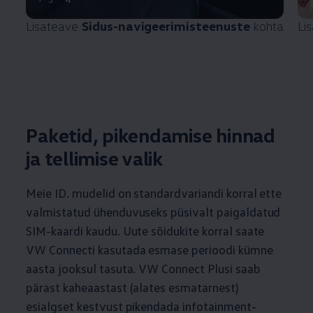
Lisateave
Sidus-navigeerimisteenuste
kohta
Li
Paketid, pikendamise hinnad
ja tellimise valik
Meie ID. mudelid on standardvariandi korral ette
valmistatud ühenduvuseks püsivalt paigaldatud
SIM-kaardi kaudu. Uute sõidukite korral saate
VW Connecti kasutada esmase perioodi kümne
aasta jooksul tasuta. VW Connect Plusi saab
pärast kaheaastast (alates esmatarnest)
esialgset kestvust
pikendada infotainment-