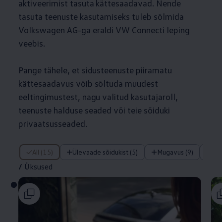
aktiveerimist tasuta kättesaadavad. Nende
tasuta teenuste kasutamiseks tuleb sõlmida
Volkswagen
AG-ga eraldi VW Connecti leping
veebis.
Pange tähele, et sidusteenuste piiramatu
kättesaadavus võib sõltuda muudest
eeltingimustest, nagu valitud kasutajaroll,
teenuste halduse seaded või teie sõiduki
privaatsusseaded.
/ Üksused
All (15)
Ülevaade sõidukist (5)
Mugavus (9)
Tu
/
Üksused