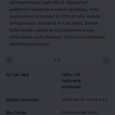
aktiveerimisega saab teie ID. digitaalset
pakkumist laiendada arvukate äppidega, mida
saate alates tarkvarast 3.0 lihtsalt alla laadida
Infotainment-süsteemis In-Cari poest. Nende
hulka kuulub näiteks ka sõidukiteenuste äpp,
mille kaudu saate ühendust võtta oma eelistatud
teeninduspartneriga.
1
/
1
In-Cari äpp
tehn. või
tarkvara-
eeldused
Sõiduki teenindus
Vähemalt ID. tarkvara 3.0
We Charge
Funktsioonide maht