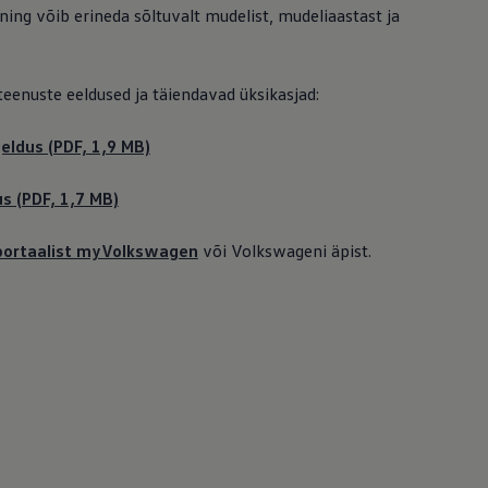
 ning võib erineda sõltuvalt mudelist, mudeliaastast ja
 teenuste eeldused ja täiendavad üksikasjad:
eldus (PDF, 1,9 MB)
us (PDF, 1,7 MB)
iportaalist myVolkswagen
või Volkswageni äpist.