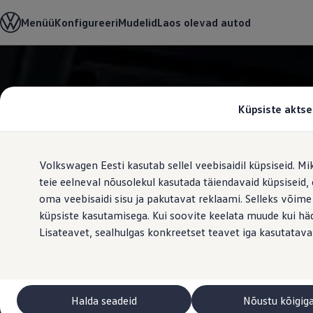
Valige oma Volkswagen
Menüü
Konfigureeri
Mudelid
Laos olevad autod
Mudelid ja konfiguraator
Uus ID. Cross
Konfigureeri
Volkswageni linnamaasturid
Hüppa
Hüppa
Volkswageni tarbesõidukid. Igaks ülesandeks valmis
põhisisu
jaluse
Volkswagen laoautode e-pood
juurde
juurde
Pakkumised ja teenused
Küpsiste aktse
Juubelipakkumine
Autovahetus
Garantii
Volkswagen laoautode e-pood
Volkswagen Eesti kasutab sellel veebisaidil küpsiseid. Mi
Liising
Tasuta registreerimistasu sinu uuele Volkswagenile!
teie eelneval nõusolekul kasutada täiendavaid küpsiseid
Tiguani pistikhübriid
oma veebisaidi sisu ja pakutavat reklaami. Selleks võime
Elektriautod ja hübriidautod
küpsiste kasutamisega. Kui soovite keelata muude kui häda
Pistikhübriid
Golf eHybrid
Lisateavet, sealhulgas konkreetset teavet iga kasutatava
Tiguan eHybrid
Passat eHybrid
Tayron eHybrid
Touareg eHybrid
Ära iial ütle iial
Halda seadeid
Nõustu kõigig
ID. teadmised