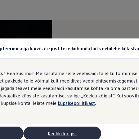
pteerimisega käivitate just teile kohandatud veebilehe külas
ks? Hea küsimus! Me kasutame selle veebisaidi täieliku toimimise 
, et pakkuda teile võimalikult meeldivat veebilehitsemiskogemus
 jagada teavet meie veebisaidi kasutamise kohta ka oma partnerit
vajalike küpsiste kasutamise, valige „Keeldu kõigist“. Kui soovite
 küpsise kohta, leiate meie
küpsisepoliitikast
.
a
Keeldu kõigist