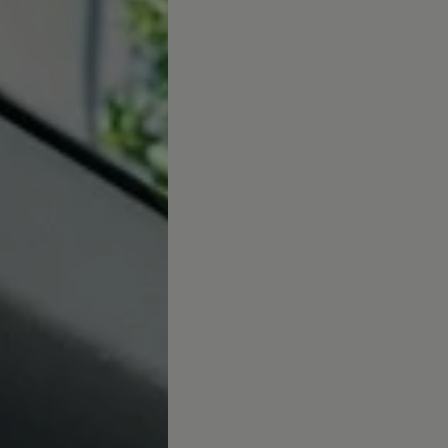
ed
ed