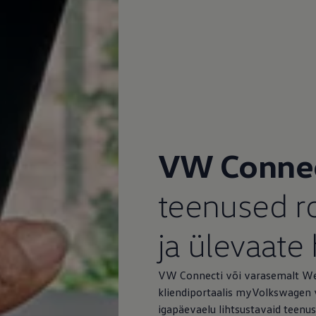
VW Conne
teenused 
ja ülevaate
VW Connecti või varasemalt We
kliendiportaalis myVolkswagen v
igapäevaelu lihtsustavaid teenus