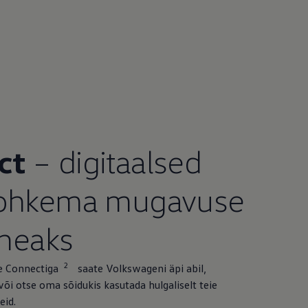
ct
– digitaalsed
rohkema mugavuse
 heaks
2
 Connectiga
saate Volkswageni äpi abil,
õi otse oma sõidukis kasutada hulgaliselt teie
eid.