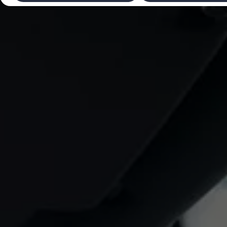
Laadimine ja sõiduulatus
Tehnoloogia ja arendus
Üleminek e-mobiilsusele
Jätkusuutlikkus
Elektrisõidukid töökojas: lõpp õlivahetustele
ID. tarkvarauuendus*
Elektriautode tarneajad
Ühenduvus
VW Connect
Kõik teenused
Aktiveerimine
VW Connect teie ID. jaoks.
Car-Net
App-Connect
Upgrades
We Charge
Fleet Interface Data
Volkswagenist
Saa rohkem
Uudised
Lisavarustus ja teenindus
Teenindus ja varuosad
Volkswageni eelised
Ülevaatus
Remont ja kontroll