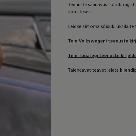
Teenuste saadavus sõltub riigist
varustusest.
Leidke siit oma sõiduki üksikute
Teie Volkswageni teenuste kirj
Teie Touaregi teenuste kirjeld
Täiendavat teavet leiate
kliend