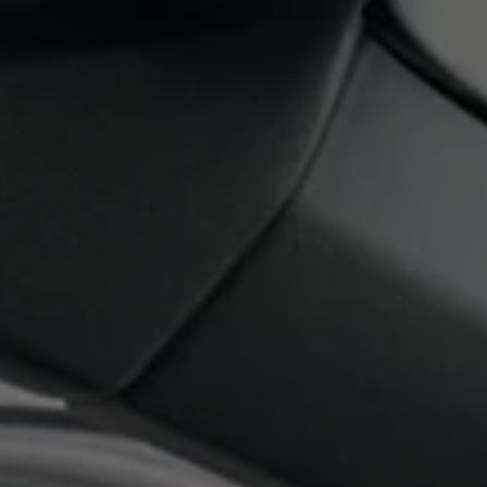
Mootoriõli ja töövedelikud
Veljed ja rehvid
Avarii- ja rikkeabi
Volkswageni teenindus
Lisatarvikud
Sise- ja väliskaitse
Transpordi- ja pagasilahendused
Meelelahutus ja elektroonika
Isikupärastamine
Seinalaadija ja laadimiskaablid
Klienditeave
Ringlussevõtt ja tagastamine
Tagasikutsumiskampaaniad
Hoiatus- ja märgutuled
Teie Volkswageni uusimad tarkvaravärskendus
Teie Volkswageni uusimad tarkvaravärskendus
Digitaalne juhend
myVolkswagen
Takata turvapadja ohutusalane tagasikutsumine