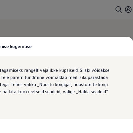
tamise kogemuse
tagamiseks rangelt vajalikke küpsiseid. Siiski võidakse
t. Teie parem tundmine võimaldab meil isikupärastada
ega. Tehes valiku „Nõustu kõigiga“, nõustute te kõigi
 hallata konkreetseid seadeid, valige „Halda seadeid“.