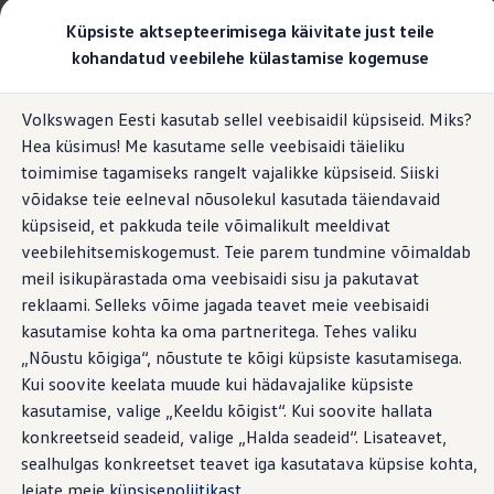
Valige oma Volkswagen
Küpsiste aktsepteerimisega käivitate just teile
Mudelid ja konfiguraator
kohandatud veebilehe külastamise kogemuse
Uus ID. Cross
Konfigureeri
Hüppa
Hüppa
Volkswageni linnamaasturid
Volkswagen Eesti kasutab sellel veebisaidil küpsiseid. Miks?
põhisisu
jaluse
Volkswageni tarbesõidukid. Igaks ülesandeks valmis
Volkswageni äpi video
Hea küsimus! Me kasutame selle veebisaidi täieliku
juurde
juurde
Volkswagen laoautode e-pood
Pakkumised ja teenused
toimimise tagamiseks rangelt vajalikke küpsiseid. Siiski
Juubelipakkumine
võidakse teie eelneval nõusolekul kasutada täiendavaid
Autovahetus
küpsiseid, et pakkuda teile võimalikult meeldivat
Garantii
Teie
Volkswagen
Volkswagen laoautode e-pood
veebilehitsemiskogemust. Teie parem tundmine võimaldab
Liising
meil isikupärastada oma veebisaidi sisu ja pakutavat
Tasuta registreerimistasu sinu uuele Volkswagenile!
nutitelefonis
reklaami. Selleks võime jagada teavet meie veebisaidi
Tiguani pistikhübriid
Elektriautod ja hübriidautod
kasutamise kohta ka oma partneritega. Tehes valiku
Pistikhübriid
„Nõustu kõigiga“, nõustute te kõigi küpsiste kasutamisega.
Golf eHybrid
Marsruudikava, sõiduki olek, laadimisteenus: See digitaalne
Kui soovite keelata muude kui hädavajalike küpsiste
Tiguan eHybrid
abiline ühendab arvukad teie Volkswageniga seotud
Passat eHybrid
kasutamise, valige „Keeldu kõigist“. Kui soovite hallata
mobiilsed sidusteenused, et toetada teid teie igapäevaelus.
Tayron eHybrid
konkreetseid seadeid, valige „Halda seadeid“. Lisateavet,
Touareg eHybrid
sealhulgas konkreetset teavet iga kasutatava küpsise kohta,
Ära iial ütle iial
ID. teadmised
leiate meie
küpsisepoliitikast
.