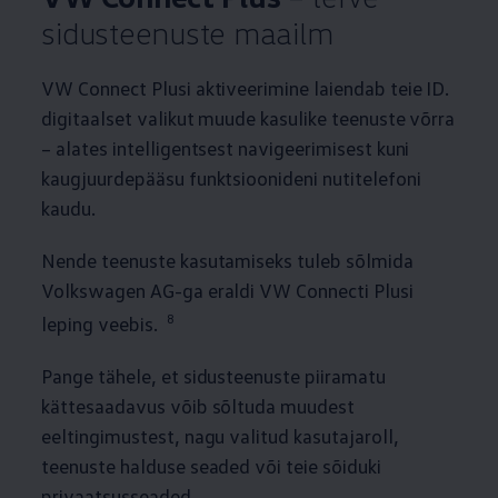
sidusteenuste maailm
VW Connect Plusi aktiveerimine laiendab teie ID.
digitaalset valikut muude kasulike teenuste võrra
– alates intelligentsest navigeerimisest kuni
kaugjuurdepääsu funktsioonideni nutitelefoni
kaudu.
Nende teenuste kasutamiseks tuleb sõlmida
Volkswagen
AG-ga eraldi VW Connecti Plusi
8
leping veebis.
Pange tähele, et sidusteenuste piiramatu
kättesaadavus võib sõltuda muudest
eeltingimustest, nagu valitud kasutajaroll,
teenuste halduse seaded või teie sõiduki
privaatsusseaded.