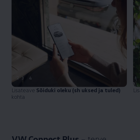
2
3
4
Lisateave
Sõiduki oleku (sh uksed ja tuled)
Li
kohta
VW Connect Plus
– terve