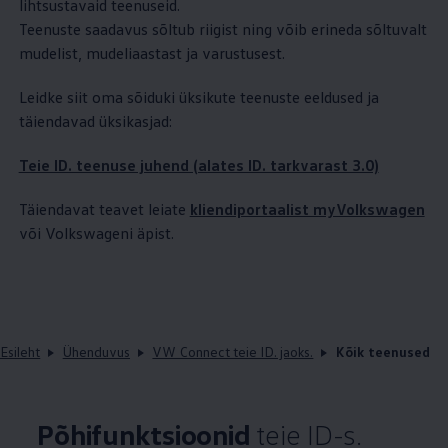
lihtsustavaid teenuseid.
Teenuste saadavus sõltub riigist ning võib erineda sõltuvalt
mudelist, mudeliaastast ja varustusest.
Leidke siit oma sõiduki üksikute teenuste eeldused ja
täiendavad üksikasjad:
Teie ID. teenuse juhend (alates ID. tarkvarast 3.0)
Täiendavat teavet leiate
kliendiportaalist myVolkswagen
või Volkswageni äpist.
Esileht
Ühenduvus
VW Connect teie ID. jaoks.
Kõik teenused
Põhifunktsioonid
teie ID-s.