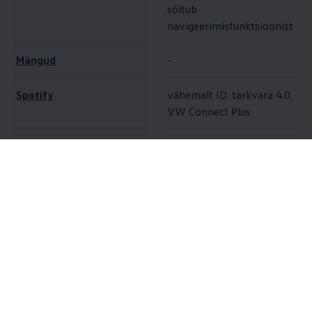
sõltub
navigeerimisfunktsioonist
Mängud
-
Spotify
vähemalt ID. tarkvara 4.0,
VW Connect Plus
Heaolu
vähemalt ID. tarkvara 5.0
vähemalt ID. tarkvara 4.0,
10
AirConsole
VW Connect Plus
Lisavõimalused
Oma
Volkswagen
ID ja aktiveeritud VW