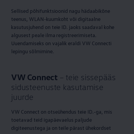
Sellised põhifunktsioonid nagu hädaabikõne
teenus, WLAN-kuumkoht või digitaalne
kasutusjuhend on teie ID. jaoks saadaval kohe
algusest peale ilma registreerimiseta.
Uuendamiseks on vajalik eraldi VW Connecti
lepingu sõlmimine.
VW Connect
– teie sissepääs
sidusteenuste kasutamise
juurde
VW Connect on otseühendus teie ID.-ga, mis
toetavad teid igapäevaelus paljude
digiteenustega ja on teile pärast ühekordset