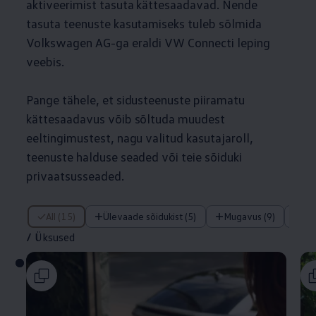
aktiveerimist tasuta kättesaadavad. Nende
tasuta teenuste kasutamiseks tuleb sõlmida
Volkswagen
AG-ga eraldi VW Connecti leping
veebis.
Pange tähele, et sidusteenuste piiramatu
kättesaadavus võib sõltuda muudest
eeltingimustest, nagu valitud kasutajaroll,
teenuste halduse seaded või teie sõiduki
privaatsusseaded.
/ Üksused
All (15)
Ülevaade sõidukist (5)
Mugavus (9)
Tu
/
Üksused