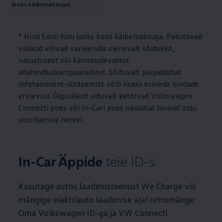
(koos käibemaksuga)
* Hind Eesti turu jaoks koos käibemaksuga. Pakutavad
valikud võivad varieeruda olenevalt sõidukist,
varustusest või käimasolevatest
allahindluskampaaniatest. Sõltuvalt paigaldatud
infotainment-süsteemist võib lisaks esineda hindade
erinevusi. Õiguslikult siduvalt kehtivad
Volkswagen
Connecti poes või In-Cari poes näidatud hinnad ostu
sooritamise hetkel.
In-Car Äppide
teie ID-s
Kasutage autos laadimisteenust We Charge või
mängige elektriauto laadimise ajal retromänge:
Oma
Volkswagen
ID-ga ja VW Connecti