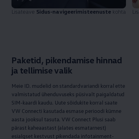
Lisateave
Sidus-navigeerimisteenuste
kohta
Li
Paketid, pikendamise hinnad
ja tellimise valik
Meie ID. mudelid on standardvariandi korral ette
valmistatud ühenduvuseks püsivalt paigaldatud
SIM-kaardi kaudu. Uute sõidukite korral saate
VW Connecti kasutada esmase perioodi kümne
aasta jooksul tasuta. VW Connect Plusi saab
pärast kaheaastast (alates esmatarnest)
esialgset kestvust
pikendada infotainment-