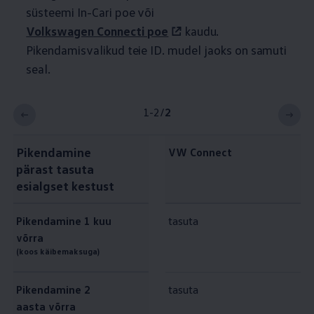
süsteemi In-Cari poe või
Volkswagen
Connecti poe
kaudu.
Pikendamisvalikud teie ID.
mudel jaoks on samuti
seal.
1-2
/
2
Pikendamine
VW Connect
pärast tasuta
esialgset kestust
Pikendamine 1
kuu
tasuta
võrra
(koos käibemaksuga)
Pikendamine 2
tasuta
aasta võrra