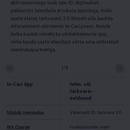
aktiveerimisega saab teie ID. digitaalset
pakkumist laiendada arvukate äppidega, mida
saate alates tarkvarast 3.0 lihtsalt alla laadida
Infotainment-süsteemis In-Cari poest. Nende
hulka kuulub näiteks ka sõidukiteenuste äpp,
mille kaudu saate ühendust võtta oma eelistatud
teeninduspartneriga.
1
/
1
In-Cari äpp
tehn. või
tarkvara-
eeldused
Sõiduki teenindus
Vähemalt ID. tarkvara 3.0
We Charge
Funktsioonide maht