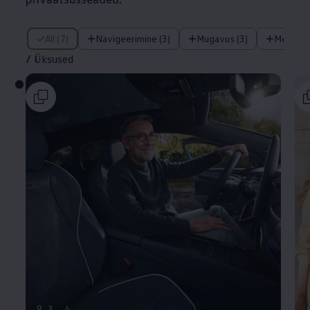
/ Üksused
All (7)
Navigeerimine (3)
Mugavus (3)
Meelela
/
Üksused
9
3
4