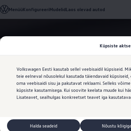
Valige oma Volkswagen
Menüü
Konfigureeri
Mudelid
Laos olevad autod
Mudelid ja konfiguraator
Uus ID. Cross
Konfigureeri
Volkswageni linnamaasturid
Hüppa
Hüppa
Volkswageni tarbesõidukid. Igaks ülesandeks valmis
põhisisu
jaluse
Volkswagen laoautode e-pood
juurde
juurde
Pakkumised ja teenused
Küpsiste aktse
Juubelipakkumine
Autovahetus
Garantii
Volkswagen laoautode e-pood
Volkswagen Eesti kasutab sellel veebisaidil küpsiseid. Mi
Liising
Tasuta registreerimistasu sinu uuele Volkswagenile!
teie eelneval nõusolekul kasutada täiendavaid küpsiseid
Teie ID. koha
Tiguani pistikhübriid
oma veebisaidi sisu ja pakutavat reklaami. Selleks võime
Elektriautod ja hübriidautod
küpsiste kasutamisega. Kui soovite keelata muude kui häda
Pistikhübriid
Salvestage li
Golf eHybrid
Lisateavet, sealhulgas konkreetset teavet iga kasutatava
Tiguan eHybrid
Passat eHybrid
seaded
Tayron eHybrid
Touareg eHybrid
Ära iial ütle iial
Halda seadeid
Nõustu kõigig
ID. teadmised