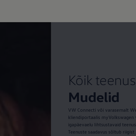
Kõik teenu
Mudelid
VW Connecti või varasemalt We
kliendiportaalis myVolkswagen v
igapäevaelu lihtsustavaid teenus
Teenuste saadavus sõltub riigist