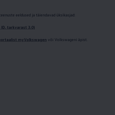
 teenuste eeldused ja täiendavad üksikasjad:
 ID. tarkvarast 3.0)
iportaalist myVolkswagen
või Volkswageni äpist.