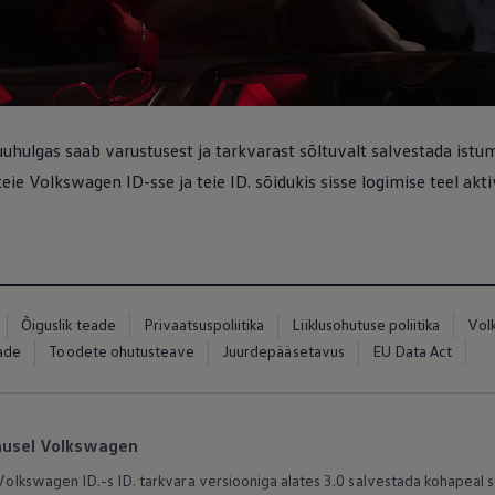
uuhulgas saab varustusest ja tarkvarast sõltuvalt salvestada istum
teie
Volkswagen
ID-sse ja teie ID. sõidukis sisse logimise teel akti
ed
ed
Õiguslik teade
Privaatsuspoliitika
Liiklusohutuse poliitika
Vol
eade
Toodete ohutusteave
Juurdepääsetavus
EU Data Act
lausel Volkswagen
Volkswagen
ID.-s ID. tarkvara versiooniga alates 3.0 salvestada kohapeal sõ