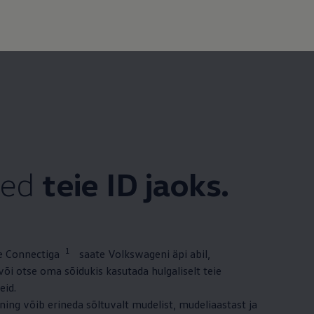
sed
teie ID jaoks.
1
 Connectiga
saate Volkswageni äpi abil,
õi otse oma sõidukis kasutada hulgaliselt teie
eid.
 ning võib erineda sõltuvalt mudelist, mudeliaastast ja