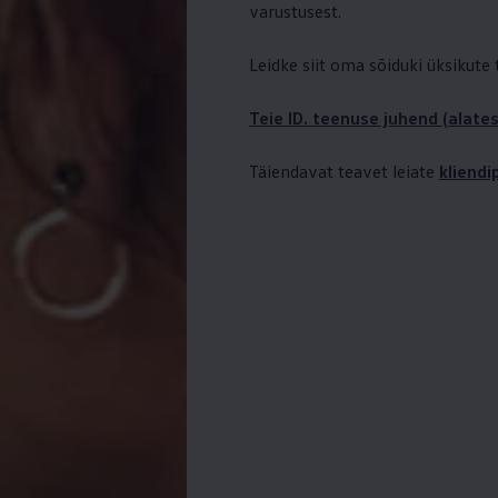
varustusest.
Leidke siit oma sõiduki üksikute
Teie ID. teenuse juhend (alates
Täiendavat teavet leiate
kliend