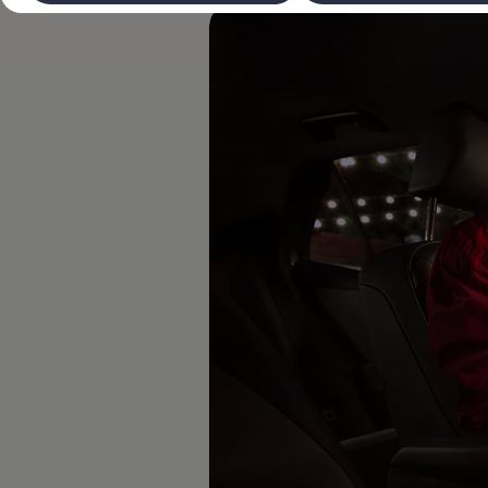
Laadimine ja sõiduulatus
Tehnoloogia ja arendus
Üleminek e-mobiilsusele
Jätkusuutlikkus
Elektrisõidukid töökojas: lõpp õlivahetustele
ID. tarkvarauuendus*
Elektriautode tarneajad
Ühenduvus
VW Connect
Kõik teenused
Aktiveerimine
VW Connect teie ID. jaoks.
Car-Net
App-Connect
Upgrades
We Charge
Fleet Interface Data
Volkswagenist
Saa rohkem
Uudised
Lisavarustus ja teenindus
Teenindus ja varuosad
Volkswageni eelised
Ülevaatus
Remont ja kontroll