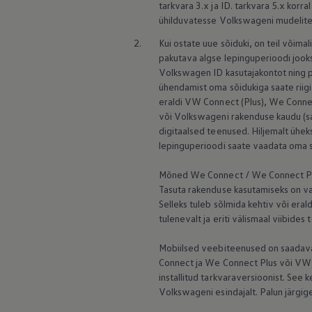
tarkvara 3.x ja ID. tarkvara 5.x korr
ühilduvatesse Volkswageni mudelites
2.
Kui ostate uue sõiduki, on teil võim
pakutava algse lepinguperioodi jook
Volkswagen
ID kasutajakontot ning 
ühendamist oma sõidukiga saate riigi
eraldi VW Connect (Plus), We Connec
või Volkswageni rakenduse kaudu (saad
digitaalsed teenused. Hiljemalt ühe
lepinguperioodi saate vaadata oma 
Mõned We Connect / We Connect Plu
Tasuta rakenduse kasutamiseks on va
Selleks tuleb sõlmida kehtiv või eral
tulenevalt ja eriti välismaal viibides 
Mobiilsed veebiteenused on saadaval
Connect ja We Connect Plus või VW C
installitud tarkvaraversioonist. Se
Volkswageni esindajalt. Palun järgige