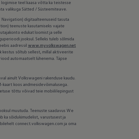
 logimise teel kaasa võtta ka teistesse
ata valikuga Sätted / Süsteemiteave.
 Navigation) digitaalteenuseid tasuta
tion) teenuste kasutamiseks vajate
utajakonto edukat loomist ja selle
guperioodi jooksul. Selleks tuleb sõlmida
ebis aadressil
www.myvolkswagen.net
estus sõltub sellest, millal aktiveerite
eriood automaatselt lühenema. Täpse
al ainult Volkswageni rakenduse kaudu.
SIM-kaart koos andmesidevõimalusega.
hetuse tõttu võivad teie mobiililepingust
 jooksul muutuda. Teenuste saadavus We
 ka sõidukimudelist, varustusest ja
eebilehelt connect.volkswagen.com ja oma