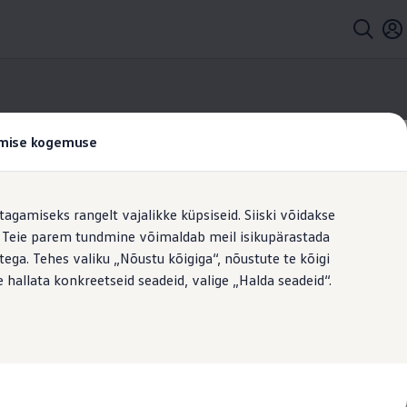
tamise kogemuse
tagamiseks rangelt vajalikke küpsiseid. Siiski võidakse
t. Teie parem tundmine võimaldab meil isikupärastada
järgi.
ega. Tehes valiku „Nõustu kõigiga“, nõustute te kõigi
 hallata konkreetseid seadeid, valige „Halda seadeid“.
viduaalsed