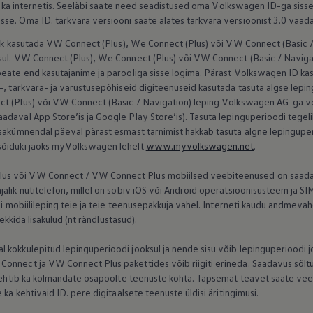
al ka internetis. Seeläbi saate need seadistused oma
Volkswagen
ID-ga sisse
se. Oma ID. tarkvara versiooni saate alates tarkvara versioonist 3.0 vaad
alik kasutada VW Connect (Plus), We Connect (Plus) või VW Connect (Basic /
sul. VW Connect (Plus), We Connect (Plus) või VW Connect (Basic / Naviga
peate end kasutajanime ja parooliga sisse logima. Pärast
Volkswagen
ID kas
-, tarkvara- ja varustusepõhiseid digiteenuseid kasutada tasuta algse lepin
t (Plus) või VW Connect (Basic / Navigation) leping
Volkswagen
AG-ga ve
aval App Store’is ja Google Play Store’is). Tasuta lepinguperioodi tegelik k
ksakümnendal päeval pärast esmast tarnimist hakkab tasuta algne lepingup
sõiduki jaoks myVolkswagen lehelt
www.myvolkswagen.net
.
s või VW Connect / VW Connect Plus mobiilsed veebiteenused on saadav
jalik nutitelefon, millel on sobiv iOS või Android operatsioonisüsteem ja 
di mobiilileping teie ja teie teenusepakkuja vahel. Interneti kaudu andmeva
tekkida lisakulud (nt rändlustasud).
 kokkulepitud lepinguperioodi jooksul ja nende sisu võib lepinguperioodi
onnect ja VW Connect Plus pakettides võib riigiti erineda. Saadavus sõltub
e kehtib ka kolmandate osapoolte teenuste kohta. Täpsemat teavet saate v
 ka kehtivaid ID. pere digitaalsete teenuste üldisi äritingimusi.