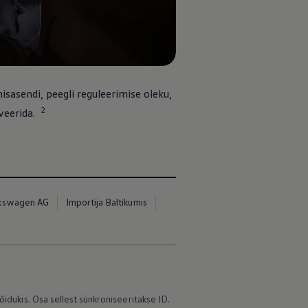
isasendi, peegli reguleerimise oleku,
2
veerida.
kswagen AG
Importija Baltikumis
idukis. Osa sellest sünkroniseeritakse ID.