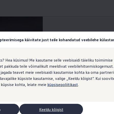
Isikupärastamine teie ID.-s.
pteerimisega käivitate just teile kohandatud veebilehe külas
ks? Hea küsimus! Me kasutame selle veebisaidi täieliku toimimise 
, et pakkuda teile võimalikult meeldivat veebilehitsemiskogemus
ndub personaalselt teie 
 jagada teavet meie veebisaidi kasutamise kohta ka oma partnerit
vajalike küpsiste kasutamise, valige „Keeldu kõigist“. Kui soovite
htsalt oma sõiduki indi
 küpsise kohta, leiate meie
küpsisepoliitikast
.
a
Keeldu kõigist