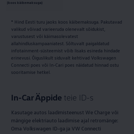
(koos käibemaksuga)
* Hind Eesti turu jaoks koos käibemaksuga. Pakutavad
valikud võivad varieeruda olenevalt sõidukist,
varustusest või käimasolevatest
allahindluskampaaniatest. Sõltuvalt paigaldatud
infotainment-süsteemist võib lisaks esineda hindade
erinevusi. Õiguslikult siduvalt kehtivad
Volkswagen
Connecti poes või In-Cari poes näidatud hinnad ostu
sooritamise hetkel.
In-Car Äppide
teie ID-s
Kasutage autos laadimisteenust We Charge või
mängige elektriauto laadimise ajal retromänge:
Oma
Volkswagen
ID-ga ja VW Connecti