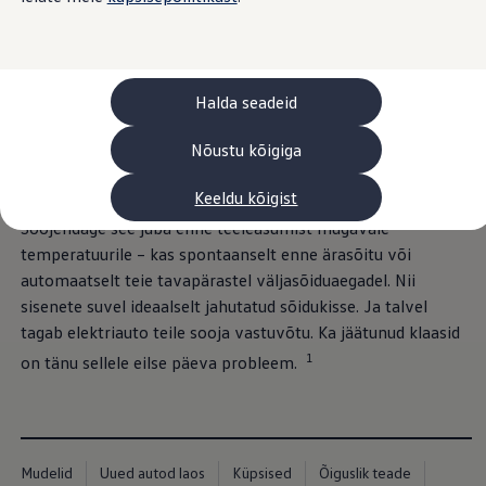
Laadimine ja sõiduulatus
Tehnoloogia ja arendus
Üleminek e-mobiilsusele
Jätkusuutlikkus
Elektrisõidukid töökojas: lõpp õlivahetustele
Halda seadeid
ID. tarkvarauuendus*
Elektriautode tarneajad
Ühenduvus
Nõustu kõigiga
VW Connect
Kõik teenused
Keeldu kõigist
Volkswageni äpi abil saate oma ID. kliimaseadet juhtida.
Aktiveerimine
VW Connect teie ID. jaoks.
Soojendage see juba enne teeleasumist mugavale
Car-Net
temperatuurile – kas spontaanselt enne ärasõitu või
App-Connect
automaatselt teie tavapärastel väljasõiduaegadel. Nii
Upgrades
We Charge
sisenete suvel ideaalselt jahutatud sõidukisse. Ja talvel
Fleet Interface Data
tagab elektriauto teile sooja vastuvõtu. Ka jäätunud klaasid
Volkswagenist
1
Saa rohkem
on tänu sellele eilse päeva probleem.
Uudised
Lisavarustus ja teenindus
Teenindus ja varuosad
Volkswageni eelised
Ülevaatus
Mudelid
Uued autod laos
Küpsised
Õiguslik teade
Remont ja kontroll