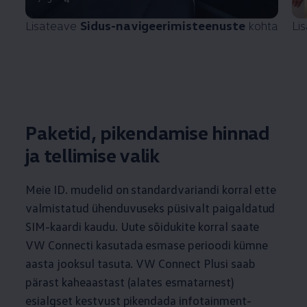
Lisateave
Sidus-navigeerimisteenuste
kohta
Li
Paketid, pikendamise hinnad
ja tellimise valik
Meie ID. mudelid on standardvariandi korral ette
valmistatud ühenduvuseks püsivalt paigaldatud
SIM-kaardi kaudu. Uute sõidukite korral saate
VW Connecti kasutada esmase perioodi kümne
aasta jooksul tasuta. VW Connect Plusi saab
pärast kaheaastast (alates esmatarnest)
esialgset kestvust
pikendada infotainment-