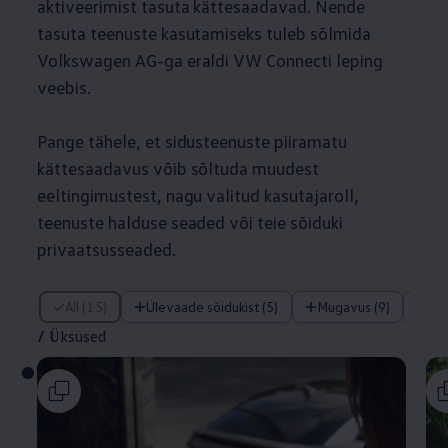
aktiveerimist tasuta kättesaadavad. Nende
tasuta teenuste kasutamiseks tuleb sõlmida
Volkswagen
AG-ga eraldi VW Connecti leping
veebis.
Pange tähele, et sidusteenuste piiramatu
kättesaadavus võib sõltuda muudest
eeltingimustest, nagu valitud kasutajaroll,
teenuste halduse seaded või teie sõiduki
privaatsusseaded.
/ Üksused
All (15)
Ülevaade sõidukist (5)
Mugavus (9)
Tu
/
Üksused