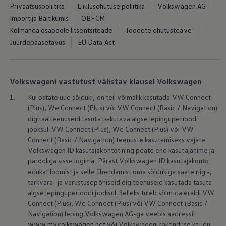
Mootoriõli ja töövedelikud
Privaatsuspoliitika
Liiklusohutuse poliitika
Volkswagen AG
Veljed ja rehvid
Importija Baltikumis
OBFCM
Avarii- ja rikkeabi
Kolmanda osapoole litsentsiteade
Toodete ohutusteave
Volkswageni teenindus
Lisatarvikud
Juurdepääsetavus
EU Data Act
Sise- ja väliskaitse
Transpordi- ja pagasilahendused
Meelelahutus ja elektroonika
Isikupärastamine
Volkswageni vastutust välistav klausel Volkswagen
Seinalaadija ja laadimiskaablid
Klienditeave
1.
Kui ostate uue sõiduki, on teil võimalik kasutada VW Connect
Ringlussevõtt ja tagastamine
(Plus), We Connect (Plus) või VW Connect (Basic / Navigation)
Tagasikutsumiskampaaniad
digitaalteenuseid tasuta pakutava algse lepinguperioodi
Hoiatus- ja märgutuled
jooksul. VW Connect (Plus), We Connect (Plus) või VW
Teie Volkswageni uusimad tarkvaravärskendus
Connect (Basic / Navigation) teenuste kasutamiseks vajate
Teie Volkswageni uusimad tarkvaravärskendus
Digitaalne juhend
Volkswagen
ID kasutajakontot ning peate end kasutajanime ja
myVolkswagen
parooliga sisse logima. Pärast
Volkswagen
ID kasutajakonto
Takata turvapadja ohutusalane tagasikutsumine
edukat loomist ja selle ühendamist oma sõidukiga saate riigi-,
tarkvara- ja varustusepõhiseid digiteenuseid kasutada tasuta
algse lepinguperioodi jooksul. Selleks tuleb sõlmida eraldi VW
Connect (Plus), We Connect (Plus) või VW Connect (Basic /
Navigation) leping
Volkswagen
AG-ga veebis aadressil
www.myvolkswagen.net
või Volkswageni rakenduse kaudu