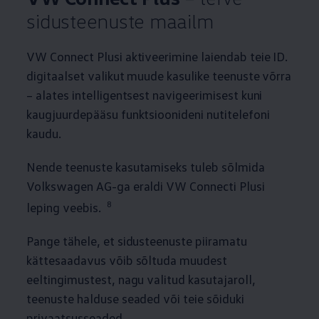
sidusteenuste maailm
VW Connect Plusi aktiveerimine laiendab teie ID.
digitaalset valikut muude kasulike teenuste võrra
– alates intelligentsest navigeerimisest kuni
kaugjuurdepääsu funktsioonideni nutitelefoni
kaudu.
Nende teenuste kasutamiseks tuleb sõlmida
Volkswagen
AG-ga eraldi VW Connecti Plusi
8
leping veebis.
Pange tähele, et sidusteenuste piiramatu
kättesaadavus võib sõltuda muudest
eeltingimustest, nagu valitud kasutajaroll,
teenuste halduse seaded või teie sõiduki
privaatsusseaded.