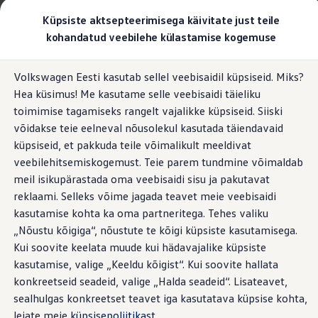
Valige oma Volkswagen
Küpsiste aktsepteerimisega käivitate just teile
Mudelid ja konfiguraator
kohandatud veebilehe külastamise kogemuse
Uus ID. Cross
Konfigureeri
Hüppa
Hüppa
Volkswageni linnamaasturid
Volkswagen Eesti kasutab sellel veebisaidil küpsiseid. Miks?
põhisisu
jaluse
Volkswageni tarbesõidukid. Igaks ülesandeks valmis
Kliimaseade teie ID.-s.
Hea küsimus! Me kasutame selle veebisaidi täieliku
juurde
juurde
Volkswagen laoautode e-pood
Pakkumised ja teenused
toimimise tagamiseks rangelt vajalikke küpsiseid. Siiski
Juubelipakkumine
võidakse teie eelneval nõusolekul kasutada täiendavaid
Autovahetus
küpsiseid, et pakkuda teile võimalikult meeldivat
Garantii
Suvel alati jahe. Talvel
Volkswagen laoautode e-pood
veebilehitsemiskogemust. Teie parem tundmine võimaldab
Liising
meil isikupärastada oma veebisaidi sisu ja pakutavat
Tasuta registreerimistasu sinu uuele Volkswagenile!
soe. ID.-s valitseb alati
reklaami. Selleks võime jagada teavet meie veebisaidi
Tiguani pistikhübriid
Elektriautod ja hübriidautod
kasutamise kohta ka oma partneritega. Tehes valiku
heaolukliima
Pistikhübriid
„Nõustu kõigiga“, nõustute te kõigi küpsiste kasutamisega.
Golf eHybrid
Kui soovite keelata muude kui hädavajalike küpsiste
Tiguan eHybrid
Passat eHybrid
kasutamise, valige „Keeldu kõigist“. Kui soovite hallata
Tayron eHybrid
konkreetseid seadeid, valige „Halda seadeid“. Lisateavet,
Touareg eHybrid
sealhulgas konkreetset teavet iga kasutatava küpsise kohta,
Ära iial ütle iial
ID. teadmised
leiate meie
küpsisepoliitikast
.