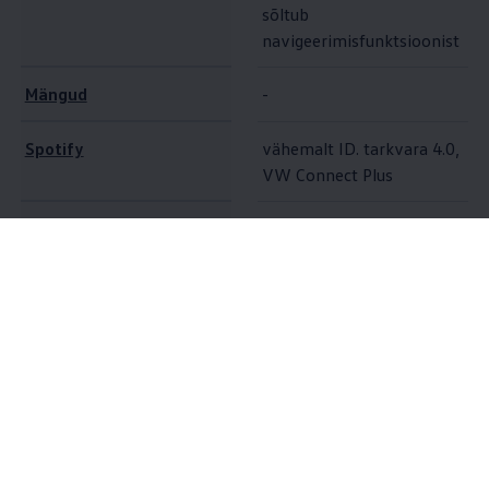
sõltub
navigeerimisfunktsioonist
Mängud
-
Spotify
vähemalt ID. tarkvara 4.0,
VW Connect Plus
Heaolu
vähemalt ID. tarkvara 5.0
vähemalt ID. tarkvara 4.0,
10
AirConsole
VW Connect Plus
Lisavõimalused
Oma
Volkswagen
ID ja aktiveeritud VW