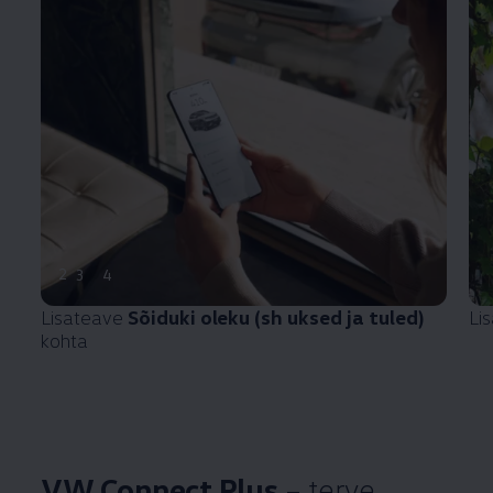
2
3
4
Lisateave
Sõiduki oleku (sh uksed ja tuled)
Li
kohta
VW Connect Plus
– terve