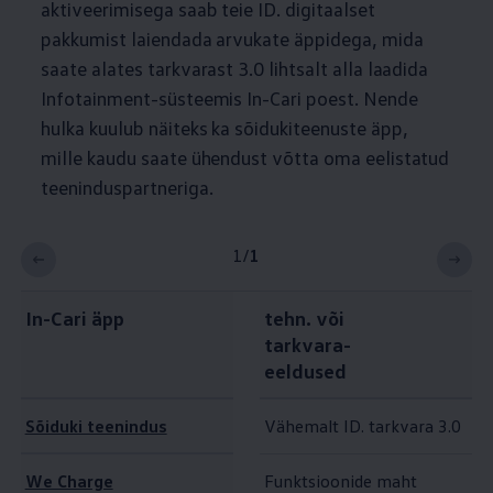
aktiveerimisega saab teie ID. digitaalset
pakkumist laiendada arvukate äppidega, mida
saate alates tarkvarast 3.0 lihtsalt alla laadida
Infotainment-süsteemis In-Cari poest. Nende
hulka kuulub näiteks ka sõidukiteenuste äpp,
mille kaudu saate ühendust võtta oma eelistatud
teeninduspartneriga.
1
/
1
In-Cari äpp
tehn. või
tarkvara-
eeldused
Sõiduki teenindus
Vähemalt ID. tarkvara 3.0
We Charge
Funktsioonide maht