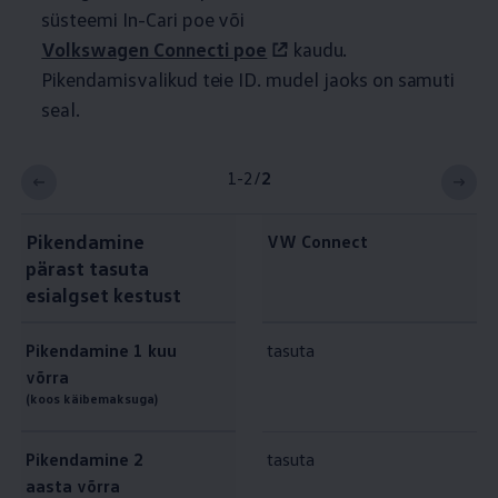
süsteemi In-Cari poe või
Volkswagen
Connecti poe
kaudu.
Pikendamisvalikud teie ID.
mudel jaoks on samuti
seal.
1-2
/
2
Pikendamine
VW Connect
pärast tasuta
esialgset kestust
Pikendamine 1
kuu
tasuta
võrra
(koos käibemaksuga)
Pikendamine 2
tasuta
aasta võrra