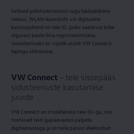
Sellised põhifunktsioonid nagu hädaabikõne
teenus, WLAN-kuumkoht või digitaalne
kasutusjuhend on teie ID. jaoks saadaval kohe
algusest peale ilma registreerimiseta.
Uuendamiseks on vajalik eraldi VW Connecti
lepingu sõlmimine.
VW Connect
– teie sissepääs
sidusteenuste kasutamise
juurde
VW Connect on otseühendus teie ID.-ga, mis
toetavad teid igapäevaelus paljude
digiteenustega ja on teile pärast ühekordset