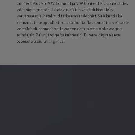
Connect Plus või VW Connect ja VW Connect Plus pakettides
võib riigiti erineda. Saadavus sõltub ka sõidukimudelist,
varustusest ja installitud tarkvaraversioonist. See kehtib ka
kolmandate osapoolte teenuste kohta. Täpsemat teavet saate
veebilehelt connect.volkswagen.com ja oma Volkswageni
esindajalt. Palun järgige ka kehtivaid ID. pere digitaalsete
teenuste üldisi äritingimusi.