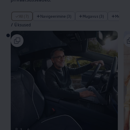
/ Üksused
All (7)
Navigeerimine (3)
Mugavus (3)
Meelela
/
Üksused
9
3
4