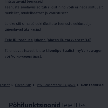
lihtsustavaid teenuseid.
Teenuste saadavus sõltub riigist ning võib erineda sõltuvalt
mudelist, mudeliaastast ja varustusest.
Leidke siit oma sõiduki üksikute teenuste eeldused ja
täiendavad üksikasjad:
Teie ID. teenuse juhend (alates ID. tarkvarast 3.0)
Täiendavat teavet leiate
kliendiportaalist myVolkswagen
või Volkswageni äpist.
Esileht
Ühenduvus
VW Connect teie ID. jaoks.
Kõik teenused
Põhifunktsioonid
teie ID-s.