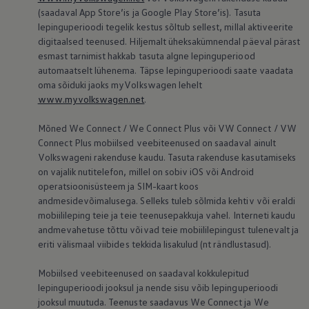
(saadaval App Store’is ja Google Play Store’is). Tasuta
lepinguperioodi tegelik kestus sõltub sellest, millal aktiveerite
digitaalsed teenused. Hiljemalt üheksakümnendal päeval pärast
esmast tarnimist hakkab tasuta algne lepinguperiood
automaatselt lühenema. Täpse lepinguperioodi saate vaadata
oma sõiduki jaoks myVolkswagen lehelt
www.myvolkswagen.net
.
Mõned We Connect / We Connect Plus või VW Connect / VW
Connect Plus mobiilsed veebiteenused on saadaval ainult
Volkswageni rakenduse kaudu. Tasuta rakenduse kasutamiseks
on vajalik nutitelefon, millel on sobiv iOS või Android
operatsioonisüsteem ja SIM-kaart koos
andmesidevõimalusega. Selleks tuleb sõlmida kehtiv või eraldi
mobiilileping teie ja teie teenusepakkuja vahel. Interneti kaudu
andmevahetuse tõttu võivad teie mobiililepingust tulenevalt ja
eriti välismaal viibides tekkida lisakulud (nt rändlustasud).
Mobiilsed veebiteenused on saadaval kokkulepitud
lepinguperioodi jooksul ja nende sisu võib lepinguperioodi
jooksul muutuda. Teenuste saadavus We Connect ja We