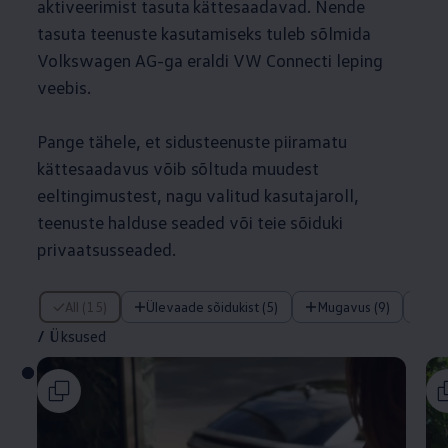
aktiveerimist tasuta kättesaadavad. Nende
tasuta teenuste kasutamiseks tuleb sõlmida
Volkswagen
AG-ga eraldi VW Connecti leping
veebis.
Pange tähele, et sidusteenuste piiramatu
kättesaadavus võib sõltuda muudest
eeltingimustest, nagu valitud kasutajaroll,
teenuste halduse seaded või teie sõiduki
privaatsusseaded.
/ Üksused
All (15)
Ülevaade sõidukist (5)
Mugavus (9)
Tu
/
Üksused