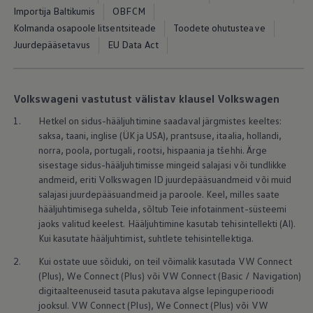
Mootoriõli ja töövedelikud
Importija Baltikumis
OBFCM
Veljed ja rehvid
Kolmanda osapoole litsentsiteade
Toodete ohutusteave
Avarii- ja rikkeabi
Volkswageni teenindus
Juurdepääsetavus
EU Data Act
Lisatarvikud
Sise- ja väliskaitse
Transpordi- ja pagasilahendused
Meelelahutus ja elektroonika
Volkswageni vastutust välistav klausel Volkswagen
Isikupärastamine
Seinalaadija ja laadimiskaablid
1.
Hetkel on sidus-hääljuhtimine saadaval järgmistes keeltes:
Klienditeave
saksa, taani, inglise (ÜK ja USA), prantsuse, itaalia, hollandi,
Ringlussevõtt ja tagastamine
norra, poola, portugali, rootsi, hispaania ja tšehhi. Ärge
Tagasikutsumiskampaaniad
sisestage sidus-hääljuhtimisse mingeid salajasi või tundlikke
Hoiatus- ja märgutuled
andmeid, eriti
Volkswagen
ID juurdepääsuandmeid või muid
Teie Volkswageni uusimad tarkvaravärskendus
salajasi juurdepääsuandmeid ja paroole. Keel, milles saate
Teie Volkswageni uusimad tarkvaravärskendus
Digitaalne juhend
hääljuhtimisega suhelda, sõltub Teie infotainment-süsteemi
myVolkswagen
jaoks valitud keelest. Hääljuhtimine kasutab tehisintellekti (AI).
Takata turvapadja ohutusalane tagasikutsumine
Kui kasutate hääljuhtimist, suhtlete tehisintellektiga.
2.
Kui ostate uue sõiduki, on teil võimalik kasutada VW Connect
(Plus), We Connect (Plus) või VW Connect (Basic / Navigation)
digitaalteenuseid tasuta pakutava algse lepinguperioodi
jooksul. VW Connect (Plus), We Connect (Plus) või VW