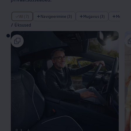
/ Üksused
All (7)
Navigeerimine (3)
Mugavus (3)
Meelela
/
Üksused
9
3
4