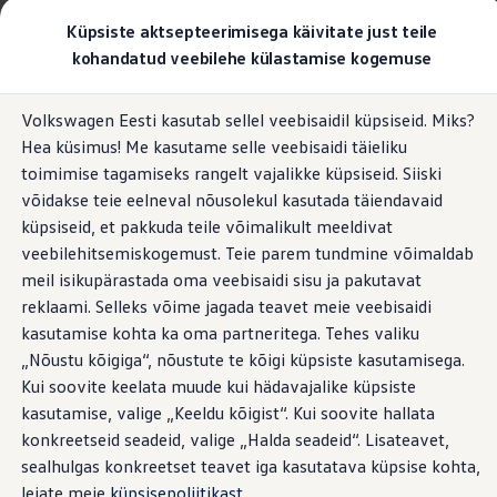
Valige oma Volkswagen
Küpsiste aktsepteerimisega käivitate just teile
Mudelid ja konfiguraator
kohandatud veebilehe külastamise kogemuse
Uus ID. Cross
Konfigureeri
Hüppa
Hüppa
Volkswageni linnamaasturid
Volkswagen Eesti kasutab sellel veebisaidil küpsiseid. Miks?
põhisisu
jaluse
Volkswageni tarbesõidukid. Igaks ülesandeks valmis
Sidus-hääljuhtimine teie ID.-s.
Hea küsimus! Me kasutame selle veebisaidi täieliku
juurde
juurde
Volkswagen laoautode e-pood
Pakkumised ja teenused
toimimise tagamiseks rangelt vajalikke küpsiseid. Siiski
Juubelipakkumine
võidakse teie eelneval nõusolekul kasutada täiendavaid
Autovahetus
küpsiseid, et pakkuda teile võimalikult meeldivat
Garantii
Kuulab sõna – sidus-
Volkswagen laoautode e-pood
veebilehitsemiskogemust. Teie parem tundmine võimaldab
Liising
meil isikupärastada oma veebisaidi sisu ja pakutavat
Tasuta registreerimistasu sinu uuele Volkswagenile!
hääljuhtimine teie ID.-s
1
reklaami. Selleks võime jagada teavet meie veebisaidi
Tiguani pistikhübriid
Elektriautod ja hübriidautod
kasutamise kohta ka oma partneritega. Tehes valiku
Pistikhübriid
„Nõustu kõigiga“, nõustute te kõigi küpsiste kasutamisega.
Golf eHybrid
Kui soovite keelata muude kui hädavajalike küpsiste
Tiguan eHybrid
Passat eHybrid
kasutamise, valige „Keeldu kõigist“. Kui soovite hallata
Tayron eHybrid
konkreetseid seadeid, valige „Halda seadeid“. Lisateavet,
Touareg eHybrid
sealhulgas konkreetset teavet iga kasutatava küpsise kohta,
Ära iial ütle iial
ID. teadmised
leiate meie
küpsisepoliitikast
.