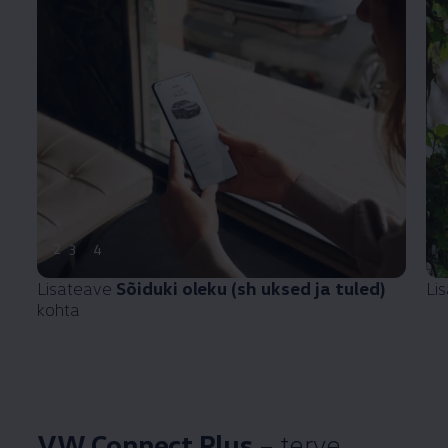
2
3
4
Lisateave
Sõiduki oleku (sh uksed ja tuled)
Li
kohta
VW Connect Plus
– terve