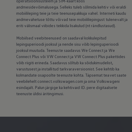
operatsioonisüsteem ja SIM-kaart koos
andmesidevõimalusega. Selleks tuleb sõlmida kehtiv või eraldi
mobiilileping teie ja teie teenusepakkuja vahel. Interneti kaudu
andmevahetuse tõttu võivad teie mobiililepingust tulenevalt ja
eriti välismaal viibides tekkida lisakulud (nt rändlustasud).
Mobiilsed veebiteenused on saadaval kokkulepitud
lepinguperioodi jooksul ja nende sisu võib lepinguperioodi
jooksul muutuda. Teenuste saadavus We Connect ja We
Connect Plus või VW Connect ja VW Connect Plus pakettides
võib riigiti erineda. Saadavus sõltub ka sõidukimudelist,
varustusest ja installitud tarkvaraversioonist. See kehtib ka
kolmandate osapoolte teenuste kohta. Täpsemat teavet saate
veebilehelt connect.volkswagen.com ja oma Volkswageni
esindajalt. Palun järgige ka kehtivaid ID. pere digitaalsete
teenuste üldisi äritingimusi.