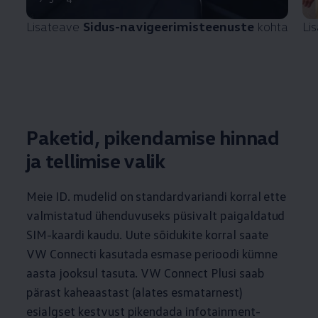
Lisateave
Sidus-navigeerimisteenuste
kohta
Li
Paketid, pikendamise hinnad
ja tellimise valik
Meie ID. mudelid on standardvariandi korral ette
valmistatud ühenduvuseks püsivalt paigaldatud
SIM-kaardi kaudu. Uute sõidukite korral saate
VW Connecti kasutada esmase perioodi kümne
aasta jooksul tasuta. VW Connect Plusi saab
pärast kaheaastast (alates esmatarnest)
esialgset kestvust
pikendada infotainment-