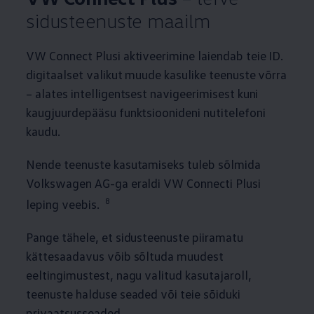
sidusteenuste maailm
VW Connect Plusi aktiveerimine laiendab teie ID.
digitaalset valikut muude kasulike teenuste võrra
– alates intelligentsest navigeerimisest kuni
kaugjuurdepääsu funktsioonideni nutitelefoni
kaudu.
Nende teenuste kasutamiseks tuleb sõlmida
Volkswagen
AG-ga eraldi VW Connecti Plusi
8
leping veebis.
Pange tähele, et sidusteenuste piiramatu
kättesaadavus võib sõltuda muudest
eeltingimustest, nagu valitud kasutajaroll,
teenuste halduse seaded või teie sõiduki
privaatsusseaded.