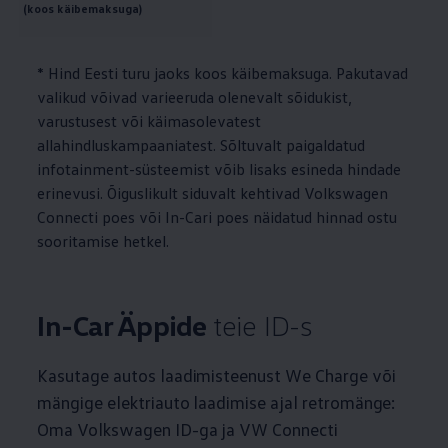
(koos käibemaksuga)
* Hind Eesti turu jaoks koos käibemaksuga. Pakutavad
valikud võivad varieeruda olenevalt sõidukist,
varustusest või käimasolevatest
allahindluskampaaniatest. Sõltuvalt paigaldatud
infotainment-süsteemist võib lisaks esineda hindade
erinevusi. Õiguslikult siduvalt kehtivad
Volkswagen
Connecti poes või In-Cari poes näidatud hinnad ostu
sooritamise hetkel.
In-Car Äppide
teie ID-s
Kasutage autos laadimisteenust We Charge või
mängige elektriauto laadimise ajal retromänge:
Oma
Volkswagen
ID-ga ja VW Connecti