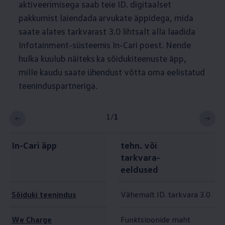
aktiveerimisega saab teie ID. digitaalset
pakkumist laiendada arvukate äppidega, mida
saate alates tarkvarast 3.0 lihtsalt alla laadida
Infotainment-süsteemis In-Cari poest. Nende
hulka kuulub näiteks ka sõidukiteenuste äpp,
mille kaudu saate ühendust võtta oma eelistatud
teeninduspartneriga.
1
/
1
In-Cari äpp
tehn. või
tarkvara-
eeldused
Sõiduki teenindus
Vähemalt ID. tarkvara 3.0
We Charge
Funktsioonide maht