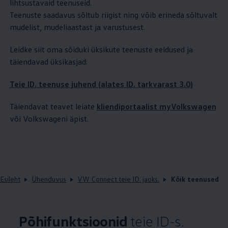
lihtsustavaid teenuseid.
Teenuste saadavus sõltub riigist ning võib erineda sõltuvalt
mudelist, mudeliaastast ja varustusest.
Leidke siit oma sõiduki üksikute teenuste eeldused ja
täiendavad üksikasjad:
Teie ID. teenuse juhend (alates ID. tarkvarast 3.0)
Täiendavat teavet leiate
kliendiportaalist myVolkswagen
või Volkswageni äpist.
Esileht
Ühenduvus
VW Connect teie ID. jaoks.
Kõik teenused
Põhifunktsioonid
teie ID-s.