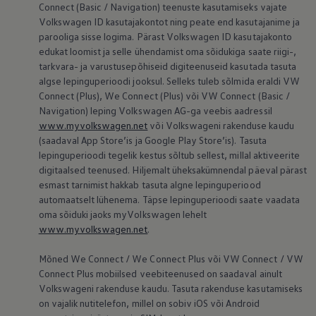
Connect (Basic / Navigation) teenuste kasutamiseks vajate
Volkswagen
ID kasutajakontot ning peate end kasutajanime ja
parooliga sisse logima. Pärast
Volkswagen
ID kasutajakonto
edukat loomist ja selle ühendamist oma sõidukiga saate riigi-,
tarkvara- ja varustusepõhiseid digiteenuseid kasutada tasuta
algse lepinguperioodi jooksul. Selleks tuleb sõlmida eraldi VW
Connect (Plus), We Connect (Plus) või VW Connect (Basic /
Navigation) leping
Volkswagen
AG-ga veebis aadressil
www.myvolkswagen.net
või Volkswageni rakenduse kaudu
(saadaval App Store’is ja Google Play Store’is). Tasuta
lepinguperioodi tegelik kestus sõltub sellest, millal aktiveerite
digitaalsed teenused. Hiljemalt üheksakümnendal päeval pärast
esmast tarnimist hakkab tasuta algne lepinguperiood
automaatselt lühenema. Täpse lepinguperioodi saate vaadata
oma sõiduki jaoks myVolkswagen lehelt
www.myvolkswagen.net
.
Mõned We Connect / We Connect Plus või VW Connect / VW
Connect Plus mobiilsed veebiteenused on saadaval ainult
Volkswageni rakenduse kaudu. Tasuta rakenduse kasutamiseks
on vajalik nutitelefon, millel on sobiv iOS või Android