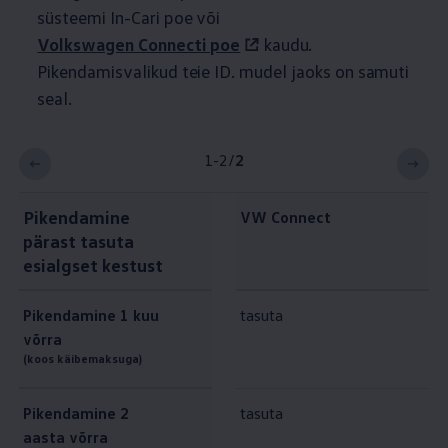
süsteemi In-Cari poe või
Volkswagen
Connecti poe
kaudu.
Pikendamisvalikud teie ID.
mudel jaoks on samuti
seal.
1-2
/
2
Pikendamine
VW Connect
pärast tasuta
esialgset kestust
Pikendamine 1
kuu
tasuta
võrra
(koos käibemaksuga)
Pikendamine 2
tasuta
aasta võrra