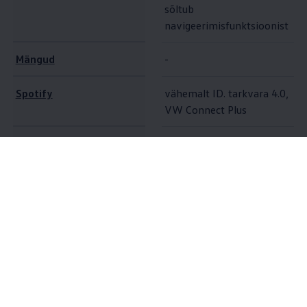
sõltub
navigeerimisfunktsioonist
Mängud
-
Spotify
vähemalt ID. tarkvara 4.0,
VW Connect Plus
Heaolu
vähemalt ID. tarkvara 5.0
vähemalt ID. tarkvara 4.0,
10
AirConsole
VW Connect Plus
Lisavõimalused
Oma
Volkswagen
ID ja aktiveeritud VW