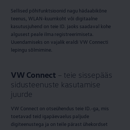
Sellised põhifunktsioonid nagu hädaabikõne
teenus, WLAN-kuumkoht või digitaalne
kasutusjuhend on teie ID. jaoks saadaval kohe
algusest peale ilma registreerimiseta.
Uuendamiseks on vajalik eraldi VW Connecti
lepingu sõlmimine.
VW Connect
– teie sissepääs
sidusteenuste kasutamise
juurde
VW Connect on otseühendus teie ID.-ga, mis
toetavad teid igapäevaelus paljude
digiteenustega ja on teile pärast ühekordset