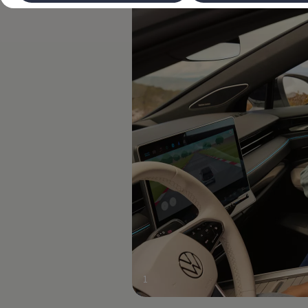
Laadimine ja sõiduulatus
Tehnoloogia ja arendus
Üleminek e-mobiilsusele
Jätkusuutlikkus
Elektrisõidukid töökojas: lõpp õlivahetustele
ID. tarkvarauuendus*
Elektriautode tarneajad
Ühenduvus
VW Connect
Kõik teenused
Aktiveerimine
VW Connect teie ID. jaoks.
Car-Net
App-Connect
Upgrades
We Charge
Fleet Interface Data
Volkswagenist
Saa rohkem
Uudised
Lisavarustus ja teenindus
Teenindus ja varuosad
Volkswageni eelised
1
Ülevaatus
Remont ja kontroll