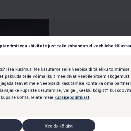
Mängud
pteerimisega käivitate just teile kohandatud veebilehe külas
ks? Hea küsimus! Me kasutame selle veebisaidi täieliku toimimise 
, et pakkuda teile võimalikult meeldivat veebilehitsemiskogemus
mänguline sisustamine
 jagada teavet meie veebisaidi kasutamise kohta ka oma partnerit
vajalike küpsiste kasutamise, valige „Keeldu kõigist“. Kui soovite
 küpsise kohta, leiate meie
küpsisepoliitikast
.
a
Keeldu kõigist