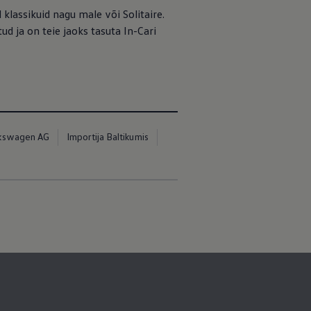
assikuid nagu male või Solitaire.
ud ja on teie jaoks tasuta In-Cari
kswagen AG
Importija Baltikumis