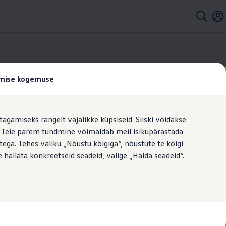
tamise kogemuse
tagamiseks rangelt vajalikke küpsiseid. Siiski võidakse
t. Teie parem tundmine võimaldab meil isikupärastada
ega. Tehes valiku „Nõustu kõigiga“, nõustute te kõigi
 hallata konkreetseid seadeid, valige „Halda seadeid“.