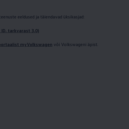
 teenuste eeldused ja täiendavad üksikasjad:
 ID. tarkvarast 3.0)
iportaalist myVolkswagen
või Volkswageni äpist.