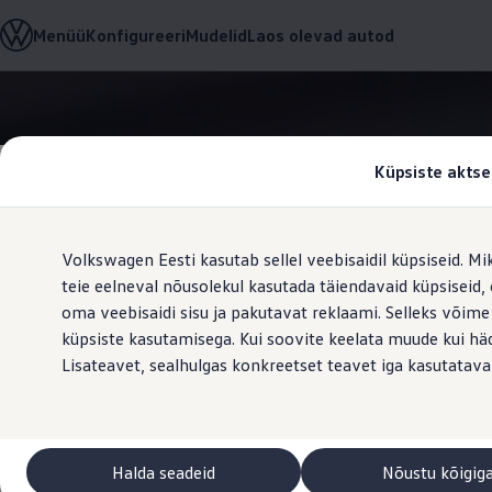
Valige oma Volkswagen
Menüü
Konfigureeri
Mudelid
Laos olevad autod
Mudelid ja konfiguraator
Uus ID. Cross
Konfigureeri
Volkswageni linnamaasturid
Hüppa
Hüppa
Volkswageni tarbesõidukid. Igaks ülesandeks valmis
põhisisu
jaluse
Volkswagen laoautode e-pood
juurde
juurde
Pakkumised ja teenused
Küpsiste aktse
Juubelipakkumine
Autovahetus
Garantii
Volkswagen laoautode e-pood
Volkswagen Eesti kasutab sellel veebisaidil küpsiseid. Mi
Liising
Tasuta registreerimistasu sinu uuele Volkswagenile!
teie eelneval nõusolekul kasutada täiendavaid küpsiseid
Ooteaegade 
Tiguani pistikhübriid
oma veebisaidi sisu ja pakutavat reklaami. Selleks võime
Elektriautod ja hübriidautod
küpsiste kasutamisega. Kui soovite keelata muude kui häda
Pistikhübriid
Golf eHybrid
Lisateavet, sealhulgas konkreetset teavet iga kasutatava
Tiguan eHybrid
Passat eHybrid
Tayron eHybrid
Touareg eHybrid
Ära iial ütle iial
Halda seadeid
Nõustu kõigig
ID. teadmised