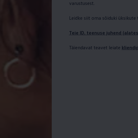
varustusest.
Leidke siit oma sõiduki üksikute
Teie ID. teenuse juhend (alates
Täiendavat teavet leiate
kliend