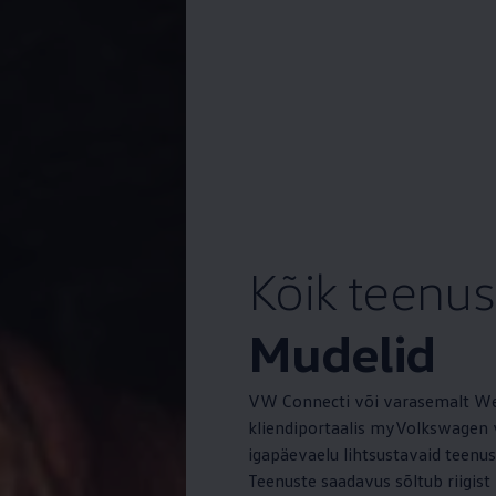
Kõik teenu
Mudelid
VW Connecti või varasemalt We
kliendiportaalis myVolkswagen v
igapäevaelu lihtsustavaid teenus
Teenuste saadavus sõltub riigist