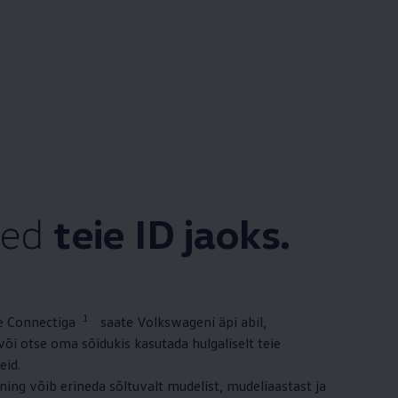
sed
teie ID jaoks.
1
 Connectiga
saate Volkswageni äpi abil,
õi otse oma sõidukis kasutada hulgaliselt teie
eid.
 ning võib erineda sõltuvalt mudelist, mudeliaastast ja