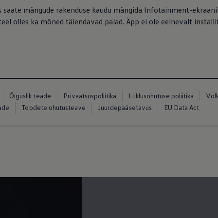
saate mängude rakenduse kaudu mängida Infotainment-ekraanil kl
el olles ka mõned täiendavad palad. Äpp ei ole eelnevalt installit
Õiguslik teade
Privaatsuspoliitika
Liiklusohutuse poliitika
Vol
eade
Toodete ohutusteave
Juurdepääsetavus
EU Data Act
ed
ed