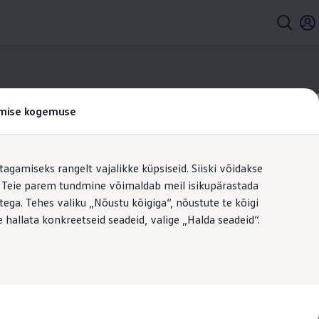
tamise kogemuse
tagamiseks rangelt vajalikke küpsiseid. Siiski võidakse
t. Teie parem tundmine võimaldab meil isikupärastada
uiga
ega. Tehes valiku „Nõustu kõigiga“, nõustute te kõigi
 hallata konkreetseid seadeid, valige „Halda seadeid“.