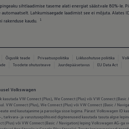
pingeaku sihtlaadimise taseme alati energiat säästvale 80%-le. Pi
e automaatselt. Lahkumisaegade laadimist see ei mõjuta. Alates ID
1
i rakenduse kaudu.
Õiguslik teade
Privaatsuspoliitika
Liiklusohutuse poliitika
Vol
eade
Toodete ohutusteave
Juurdepääsetavus
EU Data Act
ed
ed
lausel Volkswagen
alik kasutada VW Connect (Plus), We Connect (Plus) või VW Connect (Basic /
sul. VW Connect (Plus), We Connect (Plus) või VW Connect (Basic / Naviga
peate end kasutajanime ja parooliga sisse logima. Pärast
Volkswagen
ID kas
-, tarkvara- ja varustusepõhiseid digiteenuseid kasutada tasuta algse lepin
t (Plus) või VW Connect (Basic / Navigation) leping
Volkswagen
AG-ga ve
aval App Store’is ja Google Play Store’is). Tasuta lepinguperioodi tegelik k