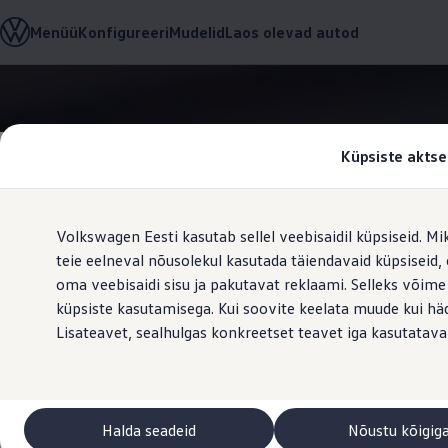
Valige oma Volkswagen
Menüü
Konfigureeri
Mudelid
Laos olevad autod
Mudelid ja konfiguraator
Uus ID. Cross
Konfigureeri
Volkswageni linnamaasturid
Hüppa
Hüppa
Volkswageni tarbesõidukid. Igaks ülesandeks valmis
põhisisu
jaluse
Volkswagen laoautode e-pood
juurde
juurde
Pakkumised ja teenused
Küpsiste aktse
Juubelipakkumine
Autovahetus
Garantii
Volkswagen laoautode e-pood
Volkswagen Eesti kasutab sellel veebisaidil küpsiseid. Mi
Liising
Tasuta registreerimistasu sinu uuele Volkswagenile!
teie eelneval nõusolekul kasutada täiendavaid küpsiseid
Optimeerige
Tiguani pistikhübriid
oma veebisaidi sisu ja pakutavat reklaami. Selleks võime
Elektriautod ja hübriidautod
küpsiste kasutamisega. Kui soovite keelata muude kui häda
Pistikhübriid
Golf eHybrid
Lisateavet, sealhulgas konkreetset teavet iga kasutatava
Tiguan eHybrid
Passat eHybrid
Tayron eHybrid
Touareg eHybrid
Ära iial ütle iial
Halda seadeid
Nõustu kõigig
ID. teadmised