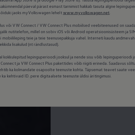
ksakümnendal päeval pärast esmast tarnimist hakkab tasuta algne lepingup
sõiduki jaoks myVolkswagen lehelt
www.myvolkswagen.net
.
s või VW Connect / VW Connect Plus mobiilsed veebiteenused on saadav
jalik nutitelefon, millel on sobiv iOS või Android operatsioonisüsteem ja 
di mobiilileping teie ja teie teenusepakkuja vahel. Interneti kaudu andmeva
tekkida lisakulud (nt rändlustasud).
 kokkulepitud lepinguperioodi jooksul ja nende sisu võib lepinguperioodi
onnect ja VW Connect Plus pakettides võib riigiti erineda. Saadavus sõltub
e kehtib ka kolmandate osapoolte teenuste kohta. Täpsemat teavet saate v
 ka kehtivaid ID. pere digitaalsete teenuste üldisi äritingimusi.