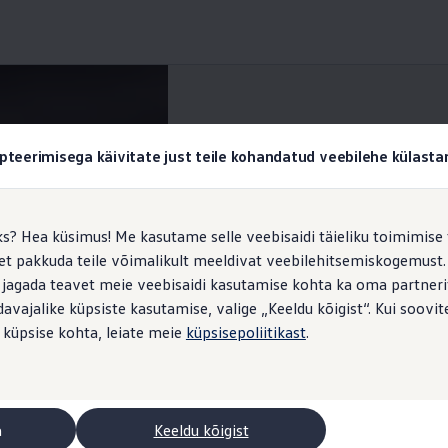
Battery Care Mode
pteerimisega käivitate just teile kohandatud veebilehe külas
ks? Hea küsimus! Me kasutame selle veebisaidi täieliku toimimise 
, et pakkuda teile võimalikult meeldivat veebilehitsemiskogemus
 oma kõrgepingeaku el
 jagada teavet meie veebisaidi kasutamise kohta ka oma partnerit
vajalike küpsiste kasutamise, valige „Keeldu kõigist“. Kui soovite
 küpsise kohta, leiate meie
küpsisepoliitikast
.
a
Keeldu kõigist