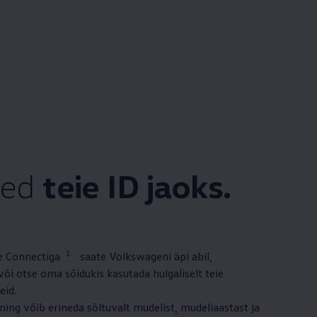
sed
teie ID jaoks.
1
 Connectiga
saate Volkswageni äpi abil,
õi otse oma sõidukis kasutada hulgaliselt teie
eid.
 ning võib erineda sõltuvalt mudelist, mudeliaastast ja