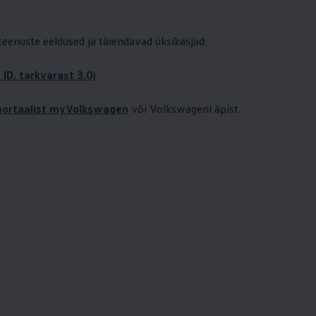
 teenuste eeldused ja täiendavad üksikasjad:
 ID. tarkvarast 3.0)
iportaalist myVolkswagen
või Volkswageni äpist.