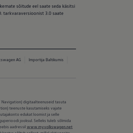
kemate sõitude eel saate seda käsitsi
. tarkvaraversioonist 3.0 saate
kswagen AG
Importija Baltikumis
 Navigation) digitaalteenuseid tasuta
tion) teenuste kasutamiseks vajate
utajakonto edukat loomist ja selle
guperioodi jooksul. Selleks tuleb sõlmida
ebis aadressil
www.myvolkswagen.net
estus sõltub sellest, millal aktiveerite