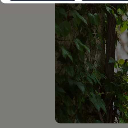
Laadimine ja sõiduulatus
Tehnoloogia ja arendus
Üleminek e-mobiilsusele
Jätkusuutlikkus
Elektrisõidukid töökojas: lõpp õlivahetustele
ID. tarkvarauuendus*
Elektriautode tarneajad
Ühenduvus
VW Connect
Kõik teenused
Aktiveerimine
VW Connect teie ID. jaoks.
Car-Net
App-Connect
Upgrades
We Charge
Fleet Interface Data
Volkswagenist
Saa rohkem
Uudised
Lisavarustus ja teenindus
Teenindus ja varuosad
Volkswageni eelised
Ülevaatus
Remont ja kontroll