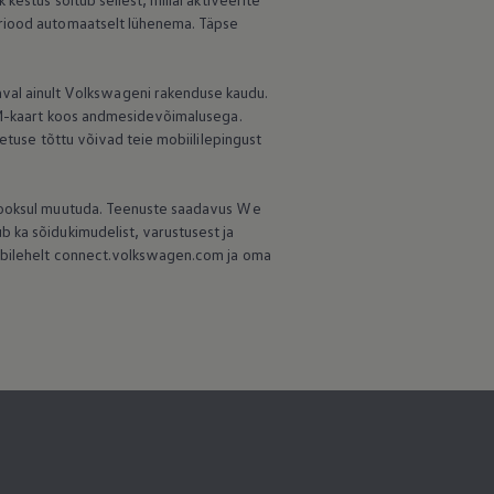
eriood automaatselt lühenema. Täpse
al ainult Volkswageni rakenduse kaudu.
SIM-kaart koos andmesidevõimalusega.
hetuse tõttu võivad teie mobiililepingust
 jooksul muutuda. Teenuste saadavus We
 ka sõidukimudelist, varustusest ja
eebilehelt connect.volkswagen.com ja oma