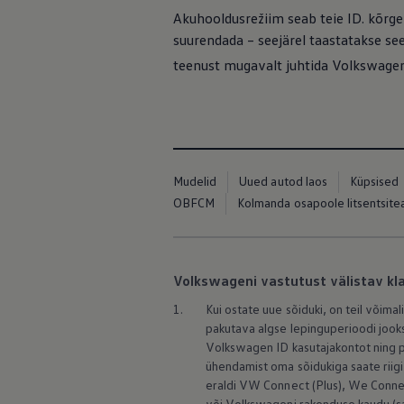
Mootoriõli ja töövedelikud
Akuhooldusrežiim seab teie ID. kõrge
Veljed ja rehvid
suurendada – seejärel taastatakse se
Avarii- ja rikkeabi
Volkswageni teenindus
teenust mugavalt juhtida Volkswagen
Lisatarvikud
Sise- ja väliskaitse
Transpordi- ja pagasilahendused
Meelelahutus ja elektroonika
Isikupärastamine
Seinalaadija ja laadimiskaablid
Klienditeave
Mudelid
Uued autod laos
Küpsised
Ringlussevõtt ja tagastamine
OBFCM
Kolmanda osapoole litsentsit
Tagasikutsumiskampaaniad
Hoiatus- ja märgutuled
Teie Volkswageni uusimad tarkvaravärskendus
Teie Volkswageni uusimad tarkvaravärskendus
Digitaalne juhend
Volkswageni vastutust välistav k
myVolkswagen
Takata turvapadja ohutusalane tagasikutsumine
1.
Kui ostate uue sõiduki, on teil võim
pakutava algse lepinguperioodi jook
Volkswagen
ID kasutajakontot ning 
ühendamist oma sõidukiga saate riigi
eraldi VW Connect (Plus), We Connec
või Volkswageni rakenduse kaudu (saad