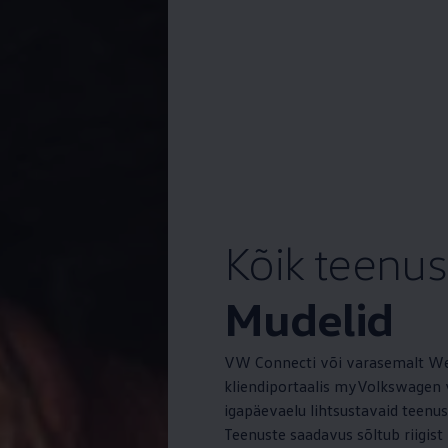
Kõik teenu
Mudelid
VW Connecti või varasemalt We
kliendiportaalis myVolkswagen v
igapäevaelu lihtsustavaid teenus
Teenuste saadavus sõltub riigist