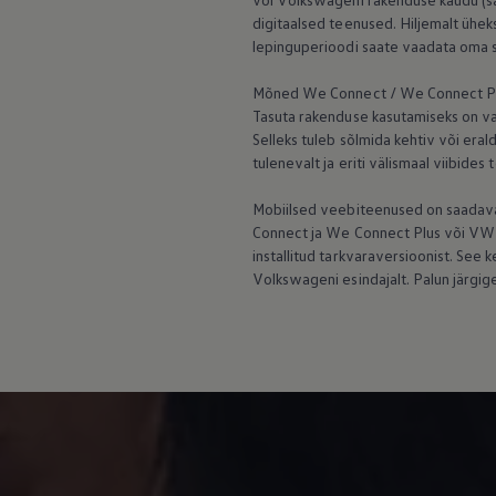
digitaalsed teenused. Hiljemalt ühe
lepinguperioodi saate vaadata oma 
Mõned We Connect / We Connect Plu
Tasuta rakenduse kasutamiseks on va
Selleks tuleb sõlmida kehtiv või eral
tulenevalt ja eriti välismaal viibides 
Mobiilsed veebiteenused on saadaval
Connect ja We Connect Plus või VW C
installitud tarkvaraversioonist. Se
Volkswageni esindajalt. Palun järgige