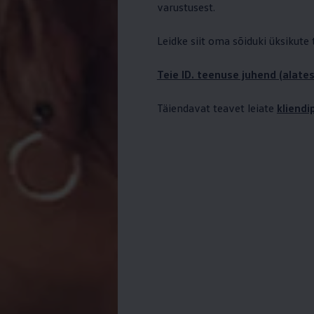
varustusest.
Leidke siit oma sõiduki üksikute
Teie ID. teenuse juhend (alates
Täiendavat teavet leiate
kliend