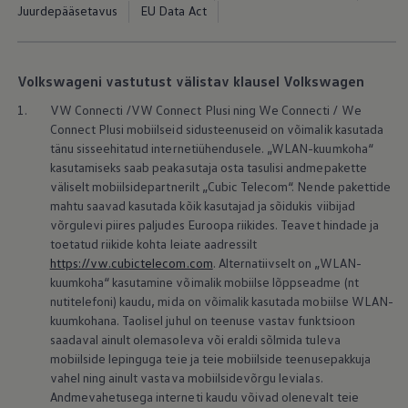
Mootoriõli ja töövedelikud
Juurdepääsetavus
EU Data Act
Veljed ja rehvid
Avarii- ja rikkeabi
Volkswageni teenindus
Lisatarvikud
Volkswageni vastutust välistav klausel Volkswagen
Sise- ja väliskaitse
Transpordi- ja pagasilahendused
1.
VW Connecti /VW Connect Plusi ning We Connecti / We
Meelelahutus ja elektroonika
Connect Plusi mobiilseid sidusteenuseid on võimalik kasutada
Isikupärastamine
tänu sisseehitatud internetiühendusele. „WLAN-kuumkoha“
Seinalaadija ja laadimiskaablid
kasutamiseks saab peakasutaja osta tasulisi andmepakette
Klienditeave
väliselt mobiilsidepartnerilt „Cubic Telecom“. Nende pakettide
Ringlussevõtt ja tagastamine
Tagasikutsumiskampaaniad
mahtu saavad kasutada kõik kasutajad ja sõidukis viibijad
Hoiatus- ja märgutuled
võrgulevi piires paljudes Euroopa riikides. Teavet hindade ja
Teie Volkswageni uusimad tarkvaravärskendus
toetatud riikide kohta leiate aadressilt
Teie Volkswageni uusimad tarkvaravärskendus
https://vw.cubictelecom.com
. Alternatiivselt on „WLAN-
Digitaalne juhend
kuumkoha“ kasutamine võimalik mobiilse lõppseadme (nt
myVolkswagen
nutitelefoni) kaudu, mida on võimalik kasutada mobiilse WLAN-
Takata turvapadja ohutusalane tagasikutsumine
kuumkohana. Taolisel juhul on teenuse vastav funktsioon
saadaval ainult olemasoleva või eraldi sõlmida tuleva
mobiilside lepinguga teie ja teie mobiilside teenusepakkuja
vahel ning ainult vastava mobiilsidevõrgu levialas.
Andmevahetusega interneti kaudu võivad olenevalt teie