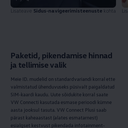
Lisateave
Sidus-navigeerimisteenuste
kohta
Li
Paketid, pikendamise hinnad
ja tellimise valik
Meie ID. mudelid on standardvariandi korral ette
valmistatud ühenduvuseks püsivalt paigaldatud
SIM-kaardi kaudu. Uute sõidukite korral saate
VW Connecti kasutada esmase perioodi kümne
aasta jooksul tasuta. VW Connect Plusi saab
pärast kaheaastast (alates esmatarnest)
esialgset kestvust
pikendada infotainment-