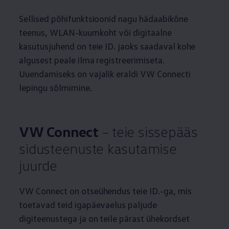
Sellised põhifunktsioonid nagu hädaabikõne
teenus, WLAN-kuumkoht või digitaalne
kasutusjuhend on teie ID. jaoks saadaval kohe
algusest peale ilma registreerimiseta.
Uuendamiseks on vajalik eraldi VW Connecti
lepingu sõlmimine.
VW Connect
– teie sissepääs
sidusteenuste kasutamise
juurde
VW Connect on otseühendus teie ID.-ga, mis
toetavad teid igapäevaelus paljude
digiteenustega ja on teile pärast ühekordset