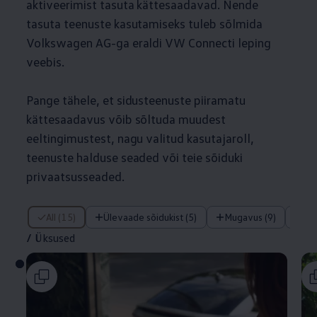
aktiveerimist tasuta kättesaadavad. Nende
tasuta teenuste kasutamiseks tuleb sõlmida
Volkswagen
AG-ga eraldi VW Connecti leping
veebis.
Pange tähele, et sidusteenuste piiramatu
kättesaadavus võib sõltuda muudest
eeltingimustest, nagu valitud kasutajaroll,
teenuste halduse seaded või teie sõiduki
privaatsusseaded.
/ Üksused
All (15)
Ülevaade sõidukist (5)
Mugavus (9)
Tu
/
Üksused