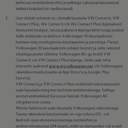
kehtivast mobiilsidetariifist ja eelkõige välismaal kasutamisel
tekkida lisakulud (nt rändlustasud).
3.
Uue sõiduki ostmisel on võimalik kasutada VW Connecti, VW
Connect Plusi, We Connecti või We Connect Plusi digitaalseid
teenuseid esialgse, tasuta pakutava lepingu kehtivusaja jooksul.
Selle eelduseks on kehtiva
Volkswagen
ID kasutajakonto
loomine ning sisselogimine kasutajanime ja parooliga. Pärast
Volkswagen
ID kasutajakonto edukat loomist ja selle sidumist
sõidukiga peate sõlmima
Volkswagen
AG-ga eraldi VW
Connecti või VW Connect Plusi lepingu. Seda saab teha
internetis aadressil
www.myvolkswagen.net
või Volkswageni
rakenduse kaudu (saadaval App Store’is ja Google Play
Store’is).
VW Connecti ja VW Connect Plusi mobiilseid sidusteenuseid
saab kasutada integreeritud internetiühendusega. Sellega
seotud andmekulud Euroopas kannab
Volkswagen
AG
võrgukatvuse osana.
Mõnda funktsiooni saab kasutada Volkswageni rakendusega.
Tasuta rakenduse kasutamiseks on vaja sobiva iOS- või
Android-operatsioonisüsteemiga nutitelefoni ja
andmevõimalusega SIM-kaarti, millel on olemasolev või eraldi