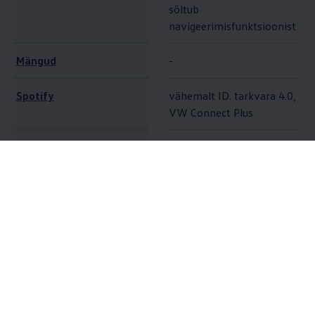
sõltub
navigeerimisfunktsioonist
Mängud
-
Spotify
vähemalt ID. tarkvara 4.0,
VW Connect Plus
Heaolu
vähemalt ID. tarkvara 5.0
vähemalt ID. tarkvara 4.0,
10
AirConsole
VW Connect Plus
Lisavõimalused
Oma
Volkswagen
ID ja aktiveeritud VW