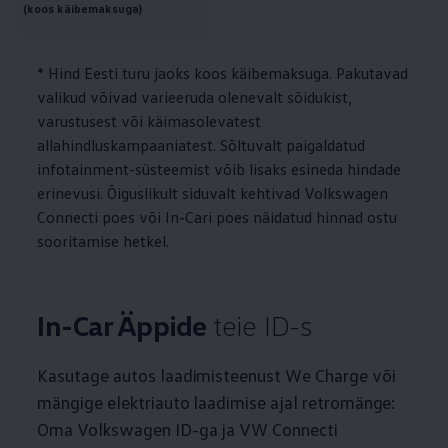
(koos käibemaksuga)
* Hind Eesti turu jaoks koos käibemaksuga. Pakutavad
valikud võivad varieeruda olenevalt sõidukist,
varustusest või käimasolevatest
allahindluskampaaniatest. Sõltuvalt paigaldatud
infotainment-süsteemist võib lisaks esineda hindade
erinevusi. Õiguslikult siduvalt kehtivad
Volkswagen
Connecti poes või In-Cari poes näidatud hinnad ostu
sooritamise hetkel.
In-Car Äppide
teie ID-s
Kasutage autos laadimisteenust We Charge või
mängige elektriauto laadimise ajal retromänge:
Oma
Volkswagen
ID-ga ja VW Connecti