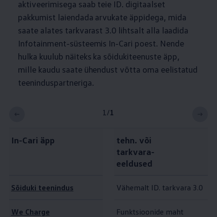
aktiveerimisega saab teie ID. digitaalset
pakkumist laiendada arvukate äppidega, mida
saate alates tarkvarast 3.0 lihtsalt alla laadida
Infotainment-süsteemis In-Cari poest. Nende
hulka kuulub näiteks ka sõidukiteenuste äpp,
mille kaudu saate ühendust võtta oma eelistatud
teeninduspartneriga.
1
/
1
In-Cari äpp
tehn. või
tarkvara-
eeldused
Sõiduki teenindus
Vähemalt ID. tarkvara 3.0
We Charge
Funktsioonide maht