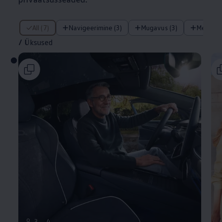
/ Üksused
All (7)
Navigeerimine (3)
Mugavus (3)
Meelela
/
Üksused
9
3
4