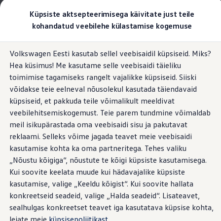
Valige oma Volkswagen
Küpsiste aktsepteerimisega käivitate just teile
Mudelid ja konfiguraator
kohandatud veebilehe külastamise kogemuse
Uus ID. Cross
Konfigureeri
Hüppa
Hüppa
Volkswageni linnamaasturid
Volkswagen Eesti kasutab sellel veebisaidil küpsiseid. Miks?
põhisisu
jaluse
Volkswageni tarbesõidukid. Igaks ülesandeks valmis
Veebiraadio teie ID.-s.
Hea küsimus! Me kasutame selle veebisaidi täieliku
juurde
juurde
Volkswagen laoautode e-pood
Pakkumised ja teenused
toimimise tagamiseks rangelt vajalikke küpsiseid. Siiski
Juubelipakkumine
võidakse teie eelneval nõusolekul kasutada täiendavaid
Autovahetus
küpsiseid, et pakkuda teile võimalikult meeldivat
Garantii
Hoolitseb esikümne ja
Volkswagen laoautode e-pood
veebilehitsemiskogemust. Teie parem tundmine võimaldab
Liising
meil isikupärastada oma veebisaidi sisu ja pakutavat
Tasuta registreerimistasu sinu uuele Volkswagenile!
super meeleolu eest –
reklaami. Selleks võime jagada teavet meie veebisaidi
Tiguani pistikhübriid
Elektriautod ja hübriidautod
kasutamise kohta ka oma partneritega. Tehes valiku
veebiraadio
Pistikhübriid
1
„Nõustu kõigiga“, nõustute te kõigi küpsiste kasutamisega.
Golf eHybrid
Kui soovite keelata muude kui hädavajalike küpsiste
Tiguan eHybrid
Passat eHybrid
kasutamise, valige „Keeldu kõigist“. Kui soovite hallata
Tayron eHybrid
konkreetseid seadeid, valige „Halda seadeid“. Lisateavet,
Touareg eHybrid
sealhulgas konkreetset teavet iga kasutatava küpsise kohta,
Ära iial ütle iial
ID. teadmised
leiate meie
küpsisepoliitikast
.