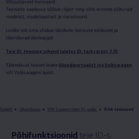
lihtsustavaid teenuseid.
Teenuste saadavus sõltub riigist ning võib erineda sõltuvalt
mudelist, mudeliaastast ja varustusest.
Leidke siit oma sõiduki üksikute teenuste eeldused ja
täiendavad üksikasjad:
Teie ID. teenuse juhend (alates ID. tarkvarast 3.0)
Täiendavat teavet leiate
kliendiportaalist myVolkswagen
või Volkswageni äpist.
Esileht
Ühenduvus
VW Connect teie ID. jaoks.
Kõik teenused
Põhifunktsioonid
teie ID-s.