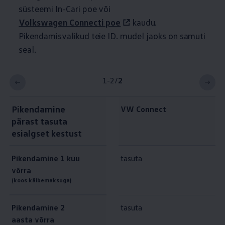
süsteemi In-Cari poe või
Volkswagen
Connecti poe
kaudu.
Pikendamisvalikud teie ID.
mudel jaoks on samuti
seal.
1-2
/
2
Pikendamine
VW Connect
pärast tasuta
esialgset kestust
Pikendamine 1
kuu
tasuta
võrra
(koos käibemaksuga)
Pikendamine 2
tasuta
aasta võrra