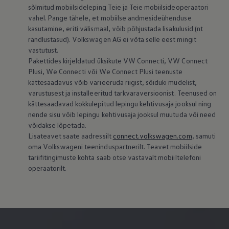
sõlmitud mobiilsideleping Teie ja Teie mobiilsideoperaatori
vahel. Pange tähele, et mobiilse andmesideühenduse
kasutamine, eriti välismaal, võib põhjustada lisakulusid (nt
rändlustasud).
Volkswagen
AG ei võta selle eest mingit
vastutust.
Pakettides kirjeldatud üksikute VW Connecti, VW Connect
Plusi, We Connecti või We Connect Plusi teenuste
kättesaadavus võib varieeruda riigist, sõiduki mudelist,
varustusest ja installeeritud tarkvaraversioonist. Teenused on
kättesaadavad kokkulepitud lepingu kehtivusaja jooksul ning
nende sisu võib lepingu kehtivusaja jooksul muutuda või need
võidakse lõpetada.
Lisateavet saate aadressilt
connect.volkswagen.com
, samuti
oma Volkswageni teeninduspartnerilt. Teavet mobiilside
tariifitingimuste kohta saab otse vastavalt mobiiltelefoni
operaatorilt.