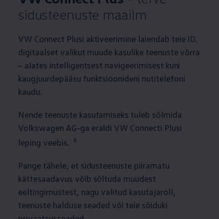
sidusteenuste maailm
VW Connect Plusi aktiveerimine laiendab teie ID.
digitaalset valikut muude kasulike teenuste võrra
– alates intelligentsest navigeerimisest kuni
kaugjuurdepääsu funktsioonideni nutitelefoni
kaudu.
Nende teenuste kasutamiseks tuleb sõlmida
Volkswagen
AG-ga eraldi VW Connecti Plusi
8
leping veebis.
Pange tähele, et sidusteenuste piiramatu
kättesaadavus võib sõltuda muudest
eeltingimustest, nagu valitud kasutajaroll,
teenuste halduse seaded või teie sõiduki
privaatsusseaded.