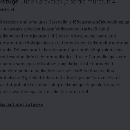
Istuge
uude Caravelle’i ja sõitke muretult 4
aastat
Kostitage end oma uues Caravelle’is lõõgastava sõidunaudinguga
– 4 aastaks tehasest kaasa: Volkswageni tarbesõidukid
pikendavad tootjagarantiid 2 aasta võrra, seega saate end
ootamatute töökojakülastuste teemal veelgi pikemalt muretuna
tunda. Tehasegarantii katab garantiiperioodil kõigi kulumisega
mitteseotud defektide remondikulud. Uue e-Caravelle’iga saate
nautida sama garantiikaitset nagu kõigi teiste Caravelle’i
mudelite puhul ning liuglete vaikselt mööda tänavaid ilma
kohalikku CO₂-heidet tekitamata. Nautige uue Caravelle’iga 4
aastat põhjalikku kaitset ning keskenduge kõige olulisemale:
positiivse tundega sõitmisele. Garanteeritult.
Garantiide lisateave