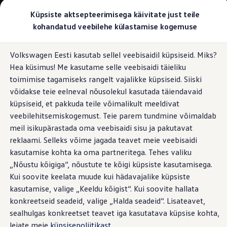
Valige oma Volkswagen
Küpsiste aktsepteerimisega käivitate just teile
Mudelid ja konfiguraator
kohandatud veebilehe külastamise kogemuse
Uus ID. Cross
Konfigureeri
Hüppa
Hüppa
Volkswageni linnamaasturid
Volkswagen Eesti kasutab sellel veebisaidil küpsiseid. Miks?
põhisisu
jaluse
Volkswageni tarbesõidukid. Igaks ülesandeks valmis
Helisüsteem
Hea küsimus! Me kasutame selle veebisaidi täieliku
juurde
juurde
Volkswagen laoautode e-pood
Pakkumised ja teenused
toimimise tagamiseks rangelt vajalikke küpsiseid. Siiski
Juubelipakkumine
võidakse teie eelneval nõusolekul kasutada täiendavaid
Autovahetus
küpsiseid, et pakkuda teile võimalikult meeldivat
Garantii
Mugavuse hääl:
Volkswagen laoautode e-pood
veebilehitsemiskogemust. Teie parem tundmine võimaldab
Liising
meil isikupärastada oma veebisaidi sisu ja pakutavat
Tasuta registreerimistasu sinu uuele Volkswagenile!
kvaliteetheli pardal
reklaami. Selleks võime jagada teavet meie veebisaidi
Tiguani pistikhübriid
Elektriautod ja hübriidautod
kasutamise kohta ka oma partneritega. Tehes valiku
Pistikhübriid
„Nõustu kõigiga“, nõustute te kõigi küpsiste kasutamisega.
Golf eHybrid
Muusika on palju enamat meelelahutus – see kujundab
Kui soovite keelata muude kui hädavajalike küpsiste
Tiguan eHybrid
õhkkonda. Olenemata sellest, kas sõidutate reisijaid stiilselt
Passat eHybrid
kasutamise, valige „Keeldu kõigist“. Kui soovite hallata
järgmisele üritusele või toimetate ärireisijad mugavalt
Tayron eHybrid
konkreetseid seadeid, valige „Halda seadeid“. Lisateavet,
Touareg eHybrid
nende sihtkohta: lisavarustusena pakutav Harman Kardoni
sealhulgas konkreetset teavet iga kasutatava küpsise kohta,
Ära iial ütle iial
kvaliteethelisüsteem teeb varustustasemed Caravelle Life ja
ID. teadmised
leiate meie
küpsisepoliitikast
.