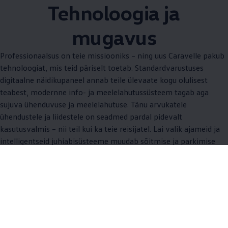
Tehnoloogia ja
mugavus
Professionaalsus on teie missiooniks – ning uus Caravelle pakub
tehnoloogiat, mis teid päriselt toetab. Standardvarustuses
digitaalne näidikupaneel annab teile ülevaate kogu olulisest
teabest, modernne info- ja meelelahutussüsteem tagab aga
sujuva ühenduvuse ja meelelahutuse. Tänu arvukatele
ühendustele ja liidestele on seadmed pardal pidevalt
kasutusvalmis – nii teil kui ka teie reisijatel. Lai valik ajameid ja
intelligentseid juhiabisüsteeme muudab sõitmise ja parkimise
märgatavalt lihtsamaks ning ka teie töö rahulikumaks ja
tõhusamaks. Liikuvuse jaoks, mis töötab – ja kiirendab ka teie
edu.
/ Üksused
All (9)
Info ja meelelahutus (3)
Tehnilised funktsiooni
/
Üksused