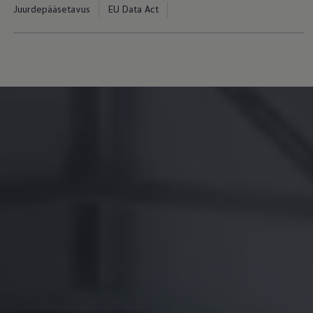
Mootoriõli ja töövedelikud
Juurdepääsetavus
EU Data Act
Veljed ja rehvid
Avarii- ja rikkeabi
Volkswageni teenindus
Lisatarvikud
Sise- ja väliskaitse
Transpordi- ja pagasilahendused
Meelelahutus ja elektroonika
Isikupärastamine
Seinalaadija ja laadimiskaablid
Klienditeave
Ringlussevõtt ja tagastamine
Tagasikutsumiskampaaniad
Hoiatus- ja märgutuled
Teie Volkswageni uusimad tarkvaravärskendus
Teie Volkswageni uusimad tarkvaravärskendus
Digitaalne juhend
myVolkswagen
Takata turvapadja ohutusalane tagasikutsumine