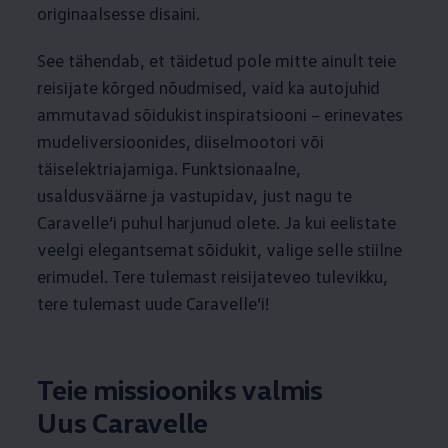
originaalsesse disaini.
See tähendab, et täidetud pole mitte ainult teie
reisijate kõrged nõudmised, vaid ka autojuhid
ammutavad sõidukist inspiratsiooni – erinevates
mudeliversioonides, diiselmootori või
täiselektriajamiga. Funktsionaalne,
usaldusväärne ja vastupidav, just nagu te
Caravelle’i puhul harjunud olete. Ja kui eelistate
veelgi elegantsemat sõidukit, valige selle stiilne
erimudel. Tere tulemast reisijateveo tulevikku,
tere tulemast uude Caravelle’i!
Teie missiooniks valmis
Uus Caravelle