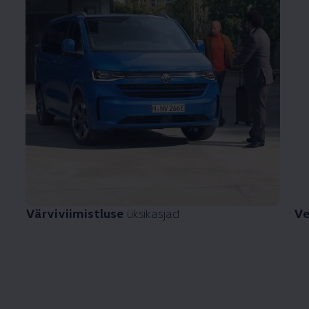
Värviviimistluse
üksikasjad
Ve