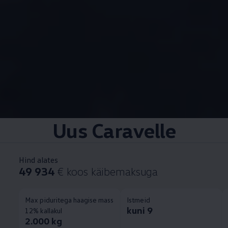
Uus Caravelle
Hind alates
49 934
€ koos käibemaksuga
Max piduritega haagise mass
Istmeid
kuni 9
12% kallakul
2.000 kg