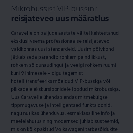
Mikrobussist VIP-bussini:
reisijateveo uus määratlus
Caravelle on paljude aastate vältel kehtestanud
eksklusiivsema professionaalse reisijateveo
valdkonnas uusi standardeid. Uusim põlvkond
jätkab seda pärandit: rohkem paindlikkust,
rohkem sõidunaudingut ja veelgi rohkem ruumi
kuni 9 inimesele – olgu tegemist
hotellitransfeeriks mõeldud VIP-bussiga või
pikkadele ekskursioonidele loodud mikrobussiga.
Uus Caravelle ühendab endas mitmekülgse
tippmugavuse ja intelligentsed funktsioonid,
nagu nutikas ühenduvus, esmaklassiline info ja
meelelahutus ning modernsed juhiabisüsteemid,
mis on kõik pakitud Volkswageni tarbesõidukite