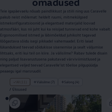
omadused
Teie igapäevaelu nõuab paindlikkust ja stiili ning uus Caravelle
pakub neist mõlemat: heldelt ruumi, mitmekülgsed
istmekonfiguratsioonid ja elegantsed materjalid loovad
atmosfääri, kus nii juht kui ka reisijad tunnevad end kohe vabalt.
Ergonoomilised istmed ja läbimõeldud juhikoht tagavad
lõõgastava sõidu isegi pikkadel vahemaadel. Eriti laiad
lükanduksed teevad sõidukisse sisenemise ja sealt väljumise
lihtsaks, eriti kui teil on kiire. Ja välisilme? Rabav tulede disain
ning paljud lisavarustusena pakutavad värviviimistlused ja
elegantsed veljed teevad Caravelle’ist tõelise pilgupüüdja
peaaegu igal marsruudil.
/ Üksused
All (11)
Välisilme (7)
Salong (4)
/
Üksused