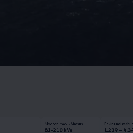
Mootori max võimsus
Pakiruumi mahu
9
81-210 kW
1.239 – 4.34