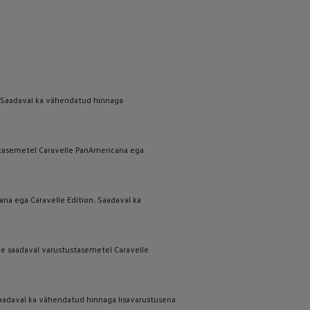
. Saadaval ka vähendatud hinnaga
ustasemetel Caravelle PanAmericana ega
ana ega Caravelle Edition. Saadaval ka
ole saadaval varustustasemetel Caravelle
 Saadaval ka vähendatud hinnaga lisavarustusena