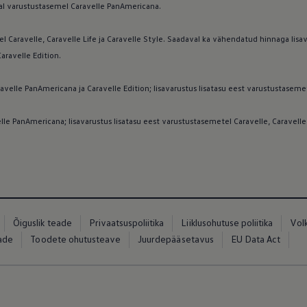
val varustustasemel Caravelle PanAmericana.
el Caravelle, Caravelle Life ja Caravelle Style. Saadaval ka vähendatud hinnaga lis
ravelle Edition.
lle PanAmericana ja Caravelle Edition; lisavarustus lisatasu eest varustustasemetel
le PanAmericana; lisavarustus lisatasu eest varustustasemetel Caravelle, Caravelle L
Õiguslik teade
Privaatsuspoliitika
Liiklusohutuse poliitika
Vol
eade
Toodete ohutusteave
Juurdepääsetavus
EU Data Act