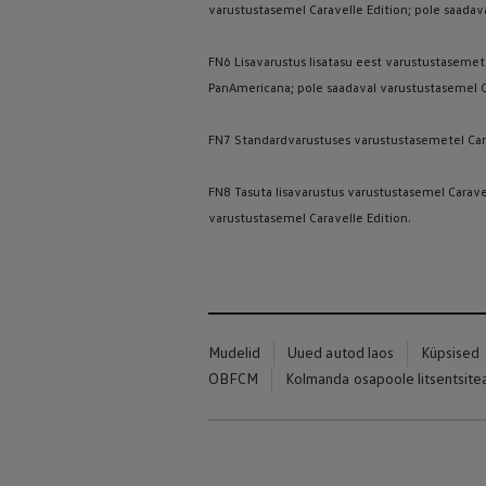
varustustasemel Caravelle Edition; pole saada
FN6 Lisavarustus lisatasu eest varustustasemet
PanAmericana; pole saadaval varustustasemel Ca
FN7 Standardvarustuses varustustasemetel Carave
FN8 Tasuta lisavarustus varustustasemel Caravel
varustustasemel Caravelle Edition.
Mudelid
Uued autod laos
Küpsised
OBFCM
Kolmanda osapoole litsentsit