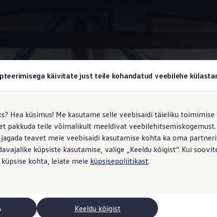
Veljed
pteerimisega käivitate just teile kohandatud veebilehe külas
ks? Hea küsimus! Me kasutame selle veebisaidi täieliku toimimise 
, et pakkuda teile võimalikult meeldivat veebilehitsemiskogemus
ormitud:
teie veljed, tei
 jagada teavet meie veebisaidi kasutamise kohta ka oma partnerit
vajalike küpsiste kasutamise, valige „Keeldu kõigist“. Kui soovite
 küpsise kohta, leiate meie
küpsisepoliitikast
.
ilme – teie uue Caravelle’i veljed loovad rõhujooni. Kuni üheksa k
li ning panevad välisilmele täiusliku punkti. Olgu tegemist toeka t
k tipphetk, mis ühendab endas funktsionaalsuse ja esteetika. Mul
el lennujaama.
a
Keeldu kõigist