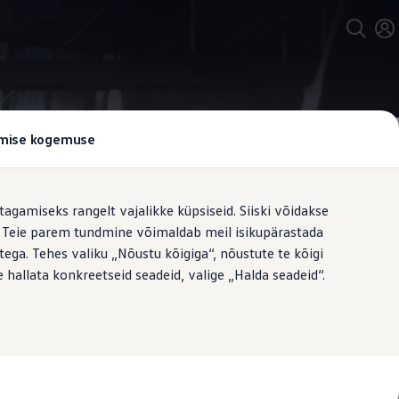
tamise kogemuse
tagamiseks rangelt vajalikke küpsiseid. Siiski võidakse
t. Teie parem tundmine võimaldab meil isikupärastada
e valik
ega. Tehes valiku „Nõustu kõigiga“, nõustute te kõigi
 hallata konkreetseid seadeid, valige „Halda seadeid“.
ujundusega 16-, 17- või 19-tollised
erasvelje või elegantse
jetavaldava välimuse tagamiseks nii