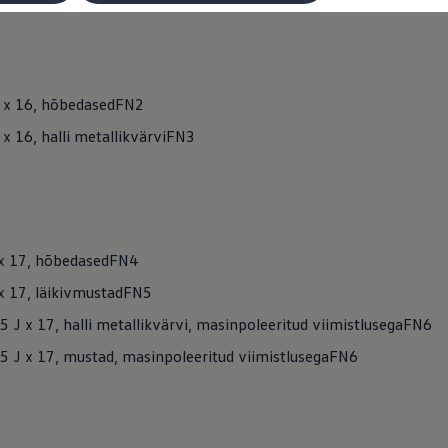
1
J x 16, hõbedasedFN2
 x 16, halli metallikvärviFN3
 x 17, hõbedasedFN4
 x 17, läikivmustadFN5
5 J x 17, halli metallikvärvi, masinpoleeritud viimistlusegaFN6
,5 J x 17, mustad, masinpoleeritud viimistlusegaFN6