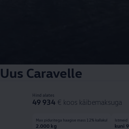
Uus Caravelle
Hind alates
49 934
€ koos käibemaksuga
Max piduritega haagise mass 12% kallakul
Istmeid
2.000 kg
kuni 