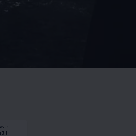
tavus
3 l