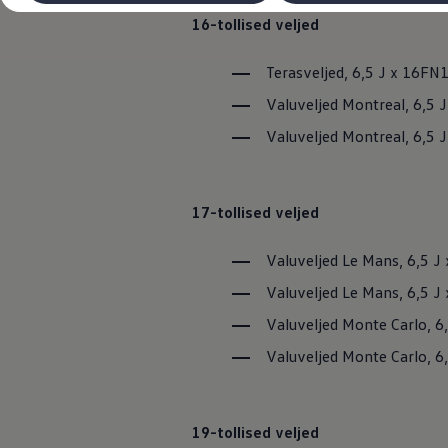
Laadimine ja sõiduulatus
16-tollised veljed
Tehnoloogia ja arendus
Üleminek e-mobiilsusele
Jätkusuutlikkus
Terasveljed, 6,5 J x 16FN
Elektrisõidukid töökojas: lõpp õlivahetustele
ID. tarkvarauuendus*
Valuveljed Montreal, 6,5 
Elektriautode tarneajad
Ühenduvus
Valuveljed Montreal, 6,5 J
VW Connect
Kõik teenused
Aktiveerimine
VW Connect teie ID. jaoks.
17-tollised veljed
Car-Net
App-Connect
Valuveljed Le Mans, 6,5 J
Upgrades
We Charge
Valuveljed Le Mans, 6,5 J
Fleet Interface Data
Volkswagenist
Valuveljed Monte Carlo, 6,
Saa rohkem
Uudised
Valuveljed Monte Carlo, 6
Lisavarustus ja teenindus
Teenindus ja varuosad
Volkswageni eelised
Ülevaatus
19-tollised veljed
Remont ja kontroll