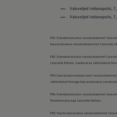
Mootoriõli ja töövedelikud
Veljed ja rehvid
Valuveljed Indianapolis, 7
Avarii- ja rikkeabi
Valuveljed Indianapolis, 7
Volkswageni teenindus
Lisatarvikud
Sise- ja väliskaitse
Transpordi- ja pagasilahendused
Meelelahutus ja elektroonika
FN1 Standardvarustus varustustasemel Caravell
Isikupärastamine
lisavarustusena varustustasemetel Caravelle Lif
Seinalaadija ja laadimiskaablid
Klienditeave
Ringlussevõtt ja tagastamine
FN2 Standardvarustus varustustasemel Caravelle
Tagasikutsumiskampaaniad
Caravelle Edition. Saadaval ka vähendatud hinn
Hoiatus- ja märgutuled
Teie Volkswageni uusimad tarkvaravärskendus
Teie Volkswageni uusimad tarkvaravärskendus
FN3 Lisavarustus lisatasu eest varustustasemete
Digitaalne juhend
vähendatud hinnaga lisavarustusena varustusta
myVolkswagen
Takata turvapadja ohutusalane tagasikutsumine
FN4 Standardvarustus varustustasemel Caravelle 
PanAmericana ega Caravelle Edition.
FN5 Tasuta lisavarustus varustustasemel Caravel