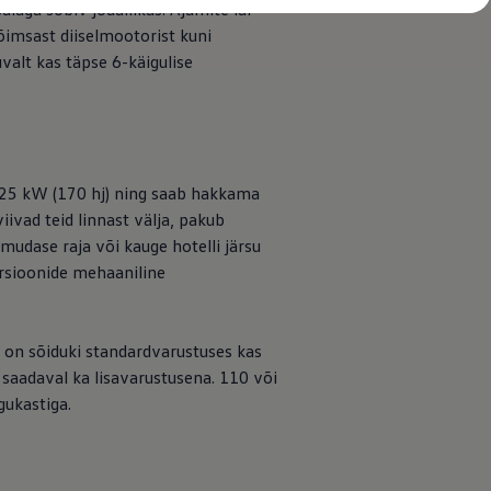
alaga sobiv jõuallikas. Ajamite lai
õimsast diiselmootorist kuni
valt kas täpse 6-käigulise
125 kW (170 hj) ning saab hakkama
ivad teid linnast välja, pakub
udase raja või kauge hotelli järsu
ersioonide mehaaniline
t on sõiduki standardvarustuses kas
saadaval ka lisavarustusena. 110 või
ukastiga.