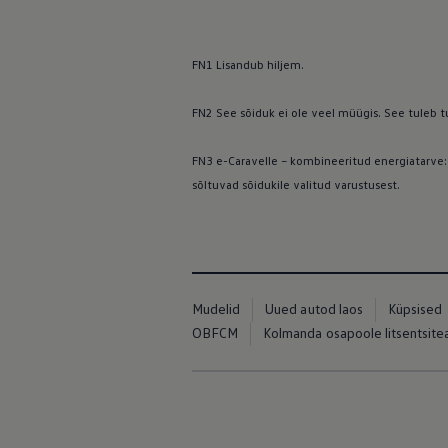
FN1 Lisandub hiljem.
FN2 See sõiduk ei ole veel müügis. See tuleb tu
FN3 e-Caravelle – kombineeritud energiatarve:
sõltuvad sõidukile valitud varustusest.
Mudelid
Uued autod laos
Küpsised
OBFCM
Kolmanda osapoole litsentsit