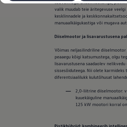
töövõimega. Diiselmootoriga, pistikh
Laadimine ja sõiduulatus
Tehnoloogia ja arendus
valik muudab teie äritegevuse veelgi
Üleminek e-mobiilsusele
kesklinnadele ja keskkonnakaitsetsoon
Jätkusuutlikkus
manuaalkäigukastiga või mugava aut
Elektrisõidukid töökojas: lõpp õlivahetustele
ID. tarkvarauuendus*
Elektriautode tarneajad
Diiselmootor ja lisavarustusena pa
Ühenduvus
VW Connect
Kõik teenused
Võimas neljasilindriline diiselmoot
Aktiveerimine
peaaegu kõigi katsumustega, olgu teg
VW Connect teie ID. jaoks.
lisavarustusena saadaolev nelikvedu 
Car-Net
App-Connect
sissesõiduteega. Nii olete karmideks
Upgrades
diferentsiaalilukk kulutõhusat lahen
We Charge
Fleet Interface Data
Volkswagenist
2,0-liitrine diiselmootor:
Saa rohkem
kuuekäiguline manuaalkäig
Uudised
125 kW mootori korral on
Lisavarustus ja teenindus
Teenindus ja varuosad
Volkswageni eelised
Ülevaatus
Remont ja kontroll
Pistikhübriid: kombineerib intelli