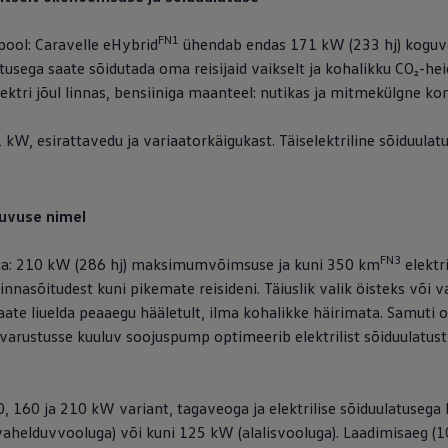
FN1
spool: Caravelle eHybrid
ühendab endas 171 kW (233 hj) koguvõ
latusega saate sõidutada oma reisijaid vaikselt ja kohalikku CO₂-
 Elektri jõul linnas, bensiiniga maanteel: nutikas ja mitmekülgne k
W, esirattavedu ja variaatorkäigukast. Täiselektriline sõiduulat
kuvuse nimel
FN3
ed
eta: 210 kW (286 hj) maksimumvõimsuse ja kuni 350 km
elektr
ed
 linnasõitudest kuni pikemate reisideni. Täiuslik valik öisteks v
te liuelda peaaegu hääletult, ilma kohalikke häirimata. Samuti o
arustusse kuuluv soojuspump optimeerib elektrilist sõiduulatust,
0, 160 ja 210 kW variant, tagaveoga ja elektrilise sõiduulatusega
ahelduvvooluga) või kuni 125 kW (alalisvooluga). Laadimisaeg (10