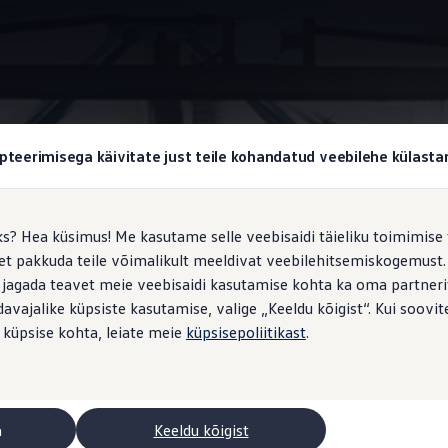
Ajamisüsteemid
pteerimisega käivitate just teile kohandatud veebilehe külas
ks? Hea küsimus! Me kasutame selle veebisaidi täieliku toimimise 
, et pakkuda teile võimalikult meeldivat veebilehitsemiskogemus
ga, eHybrid või täiselek
 jagada teavet meie veebisaidi kasutamise kohta ka oma partnerit
vajalike küpsiste kasutamise, valige „Keeldu kõigist“. Kui soovite
m teie sõitudeks
 küpsise kohta, leiate meie
küpsisepoliitikast
.
aaegu iga päev erinev: hommikul linnasõidud, pärastlõunal lennuja
a
Keeldu kõigist
ravelle’il peaaegu iga vajaduse jaoks vastav ajam – tugeva võims