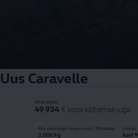
Uus Caravelle
Hind alates
49 934
€ koos käibemaksuga
Max piduritega haagise mass 12% kallakul
Istmeid
2.000 kg
kuni 