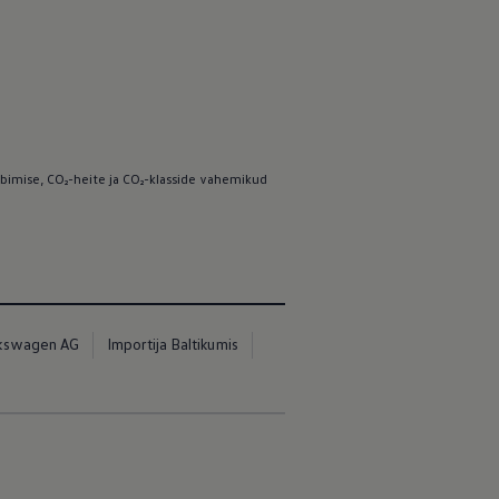
bimise, CO₂-heite ja CO₂-klasside vahemikud
kswagen AG
Importija Baltikumis