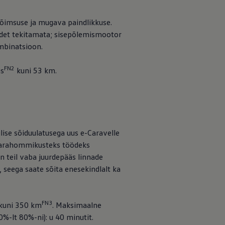
imsuse ja mugava paindlikkuse.
heidet tekitamata; sisepõlemismootor
ombinatsioon.
FN2
us
kuni 53 km.
ilise sõiduulatusega uus e-Caravelle
õi varahommikusteks töödeks
n teil vaba juurdepääs linnade
 seega saate sõita enesekindlalt ka
FN3
 kuni 350 km
. Maksimaalne
%-lt 80%-ni): u 40 minutit.