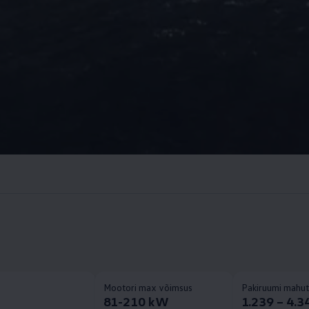
Mootori max võimsus
Pakiruumi mahu
9
81-210 kW
1.239 – 4.34