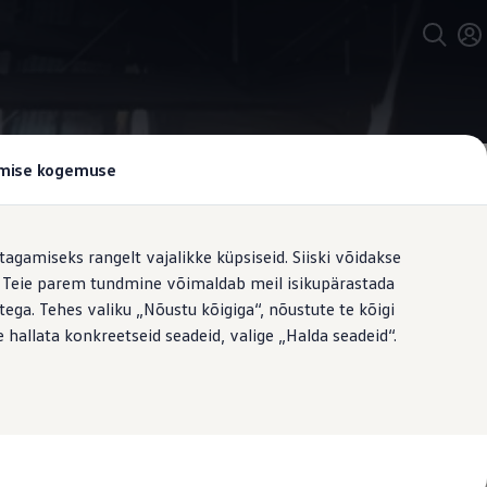
tamise kogemuse
tagamiseks rangelt vajalikke küpsiseid. Siiski võidakse
t. Teie parem tundmine võimaldab meil isikupärastada
triline:
õige
ega. Tehes valiku „Nõustu kõigiga“, nõustute te kõigi
 hallata konkreetseid seadeid, valige „Halda seadeid“.
ama- ja hotellitransfeerid, õhtul
use, tõhusa kütusekulu ja kauakestva