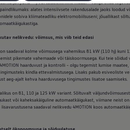
FN1
übriid (eHybrid
) või täiselektriline mudel – valige enda tegevus
 paindlikumaks: alates intensiivsete rakendusalade jaoks loodud v
idele sobiva kliimateadliku elektromobiilsuseni; jõuallikast sõltu
omaatkäigukastiga.
kutav nelikvedu: võimsus, mis viib teid edasi
or on saadaval kolme võimsusega vahemikus 81 kW (110 hj) kuni 
emist pikemate vahemaade või täiskoormusega. Kui teie sõidud vi
4MOTION haarduvust ja kontrolli – olgu tegemist lumise maatee, m
 tingimusteks kindla ettevalmistusega. Lisaks pakub esiveoliste v
dust aeg-ajalt kehva haarduvusega tingimustes lisatoe saamiseks.
 valikus on 81, 110 ja 125 kW variant. Sõltuvalt väljundvõimsuses
ukast või kaheksakäiguline automaatkäigukast, viimane neist on 
 lisavarustusena saadaval nelikvedu 4MOTION koos automaatkäig
gentselt ökonoomsuse ja sõiduulatuse