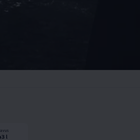
tavus
3 l