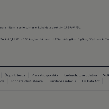
rule hiljem ja selle suhtes ei kohaldata direktiivi 1999/94/EÜ.
 26,7–20,4 kWh / 100 km; kombineeritud CO₂-heide g/km: 0 g/km; CO₂-klass: A. Tar
Õiguslik teade
Privaatsuspoliitika
Liiklusohutuse poliitika
Vol
eade
Toodete ohutusteave
Juurdepääsetavus
EU Data Act