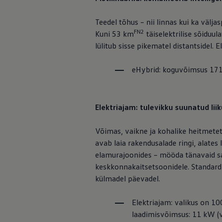
Mootoriõli ja töövedelikud
Veljed ja rehvid
Teedel tõhus – nii linnas kui ka välja
Avarii- ja rikkeabi
Volkswageni teenindus
FN2
Kuni 53 km
täiselektrilise sõiduu
Lisatarvikud
lülitub sisse pikematel distantsidel.
Sise- ja väliskaitse
Transpordi- ja pagasilahendused
Meelelahutus ja elektroonika
eHybrid: koguvõimsus 171 k
Isikupärastamine
Seinalaadija ja laadimiskaablid
Klienditeave
Ringlussevõtt ja tagastamine
Elektriajam: tulevikku suunatud lii
Tagasikutsumiskampaaniad
Hoiatus- ja märgutuled
Teie Volkswageni uusimad tarkvaravärskendus
Võimas, vaikne ja kohalike heitmet
Teie Volkswageni uusimad tarkvaravärskendus
avab laia rakendusalade ringi, alates
Digitaalne juhend
elamurajoonides – mööda tänavaid saa
myVolkswagen
Takata turvapadja ohutusalane tagasikutsumine
keskkonnakaitsetsoonidele. Standardv
külmadel päevadel.
Elektriajam: valikus on 10
laadimisvõimsus: 11 kW (v