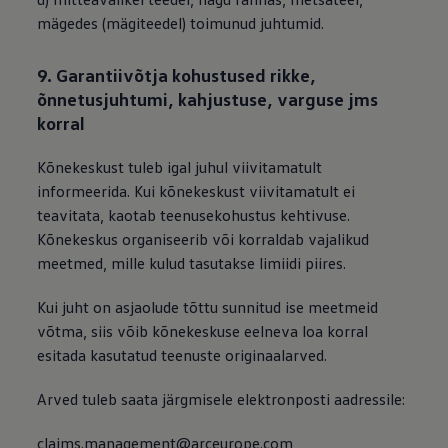
mägedes (mägiteedel) toimunud juhtumid.
9. Garantiivõtja kohustused rikke,
õnnetusjuhtumi, kahjustuse, varguse jms
korral
Kõnekeskust tuleb igal juhul viivitamatult
informeerida. Kui kõnekeskust viivitamatult ei
teavitata, kaotab teenusekohustus kehtivuse.
Kõnekeskus organiseerib või korraldab vajalikud
meetmed, mille kulud tasutakse limiidi piires.
Kui juht on asjaolude tõttu sunnitud ise meetmeid
võtma, siis võib kõnekeskuse eelneva loa korral
esitada kasutatud teenuste originaalarved.
Arved tuleb saata järgmisele elektronposti aadressile:
claims.management@arceurope.com