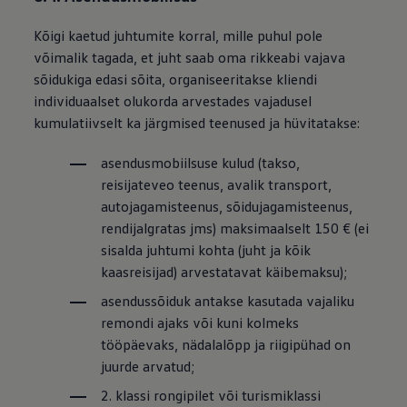
Kõigi kaetud juhtumite korral, mille puhul pole
võimalik tagada, et juht saab oma rikkeabi vajava
sõidukiga edasi sõita, organiseeritakse kliendi
individuaalset olukorda arvestades vajadusel
kumulatiivselt ka järgmised teenused ja hüvitatakse:
asendusmobiilsuse kulud (takso,
reisijateveo teenus, avalik transport,
autojagamisteenus, sõidujagamisteenus,
rendijalgratas jms) maksimaalselt 150 € (ei
sisalda juhtumi kohta (juht ja kõik
kaasreisijad) arvestatavat käibemaksu);
asendussõiduk antakse kasutada vajaliku
remondi ajaks või kuni kolmeks
tööpäevaks, nädalalõpp ja riigipühad on
juurde arvatud;
2. klassi rongipilet või turismiklassi