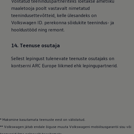
Volitatud teeninduspartneriteks loetakse ametliku
maaletooja poolt vastavalt nimetatud
teenindusettevõtteid, kelle ülesandeks on
Volkswagen
ID. perekonna sõidukite teenindus- ja
hooldustööd ning remont.
14. Teenuse osutaja
Sellest lepingust tulenevate teenuste osutajaks on
kontserni ARC Europe liikmed ehk lepingupartnerid.
* Maksmine kasutamata teenuste eest on välistatud.
**
Volkswagen
jätab endale õiguse muuta Volkswageni mobiilsusgarantii sisu või
teenuseid ilma eelnevalt teavitamata.