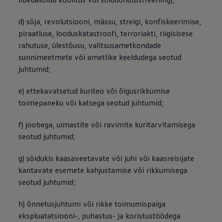
d) sõja, revolutsiooni, mässu, streigi, konfiskeerimise,
piraatluse, looduskatastroofi, terroriakti, riigisisese
rahutuse, ülestõusu, valitsusametkondade
sunnimeetmete või ametlike keeldudega seotud
juhtumid;
e) ettekavatsetud kuriteo või õigusrikkumise
toimepaneku või katsega seotud juhtumid;
f) joobega, uimastite või ravimite kuritarvitamisega
seotud juhtumid;
g) sõidukis kaasaveetavate või juhi või kaasreisijate
kantavate esemete kahjustamise või rikkumisega
seotud juhtumid;
h) õnnetusjuhtumi või rikke toimumispaiga
ekspluatatsiooni-, puhastus- ja koristustöödega