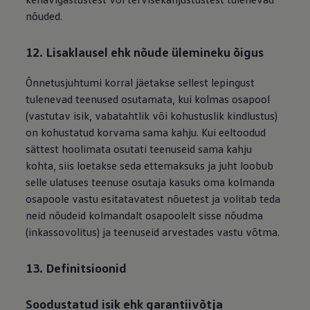
nõuded.
12. Lisaklausel ehk nõude ülemineku õigus
Õnnetusjuhtumi korral jäetakse sellest lepingust
tulenevad teenused osutamata, kui kolmas osapool
(vastutav isik, vabatahtlik või kohustuslik kindlustus)
on kohustatud korvama sama kahju. Kui eeltoodud
sättest hoolimata osutati teenuseid sama kahju
kohta, siis loetakse seda ettemaksuks ja juht loobub
selle ulatuses teenuse osutaja kasuks oma kolmanda
osapoole vastu esitatavatest nõuetest ja volitab teda
neid nõudeid kolmandalt osapoolelt sisse nõudma
(inkassovolitus) ja teenuseid arvestades vastu võtma.
13. Definitsioonid
Soodustatud isik ehk garantiivõtja