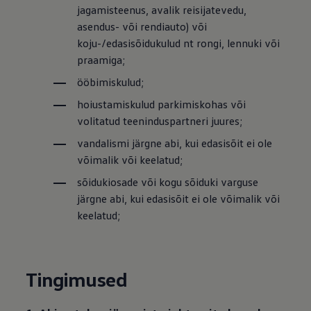
Mootoriõli ja töövedelikud
jagamisteenus, avalik reisijatevedu,
Veljed ja rehvid
asendus- või rendiauto) või
Avarii- ja rikkeabi
koju-/edasisõidukulud nt rongi, lennuki või
Volkswageni teenindus
Lisatarvikud
praamiga;
Sise- ja väliskaitse
ööbimiskulud;
Transpordi- ja pagasilahendused
Meelelahutus ja elektroonika
hoiustamiskulud parkimiskohas või
Isikupärastamine
Seinalaadija ja laadimiskaablid
volitatud teeninduspartneri juures;
Klienditeave
vandalismi järgne abi, kui edasisõit ei ole
Ringlussevõtt ja tagastamine
Tagasikutsumiskampaaniad
võimalik või keelatud;
Hoiatus- ja märgutuled
sõidukiosade või kogu sõiduki varguse
Teie Volkswageni uusimad tarkvaravärskendus
Teie Volkswageni uusimad tarkvaravärskendus
järgne abi, kui edasisõit ei ole võimalik või
Digitaalne juhend
keelatud;
myVolkswagen
Takata turvapadja ohutusalane tagasikutsumine
Tingimused