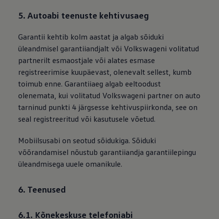
5. Autoabi teenuste kehtivusaeg
Garantii kehtib kolm aastat ja algab sõiduki
üleandmisel garantiiandjalt või Volkswageni volitatud
partnerilt esmaostjale või alates esmase
registreerimise kuupäevast, olenevalt sellest, kumb
toimub enne. Garantiiaeg algab eeltoodust
olenemata, kui volitatud Volkswageni partner on auto
tarninud punkti 4 järgsesse kehtivuspiirkonda, see on
seal registreeritud või kasutusele võetud.
Mobiilsusabi on seotud sõidukiga. Sõiduki
võõrandamisel nõustub garantiiandja garantiilepingu
üleandmisega uuele omanikule.
6. Teenused
6.1. Kõnekeskuse telefoniabi