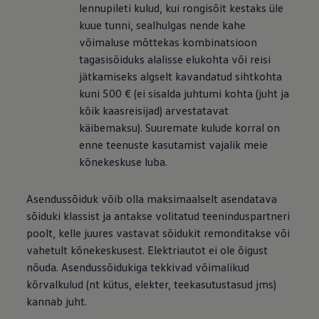
lennupileti kulud, kui rongisõit kestaks üle
kuue tunni, sealhulgas nende kahe
võimaluse mõttekas kombinatsioon
tagasisõiduks alalisse elukohta või reisi
jätkamiseks algselt kavandatud sihtkohta
kuni 500 € (ei sisalda juhtumi kohta (juht ja
kõik kaasreisijad) arvestatavat
käibemaksu). Suuremate kulude korral on
enne teenuste kasutamist vajalik meie
kõnekeskuse luba.
Asendussõiduk võib olla maksimaalselt asendatava
sõiduki klassist ja antakse volitatud teeninduspartneri
poolt, kelle juures vastavat sõidukit remonditakse või
vahetult kõnekeskusest. Elektriautot ei ole õigust
nõuda. Asendussõidukiga tekkivad võimalikud
kõrvalkulud (nt kütus, elekter, teekasutustasud jms)
kannab juht.