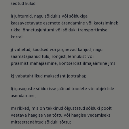
seotud kulud;
i) juhtumid, nagu sõidukis või sõidukiga
kaasaveetavate esemete ärandamine või kaotsiminek
rikke, õnnetusjuhtumi või sõiduki transportimise
korral;
j) vahetud, kaudsed või järgnevad kahjud, nagu
saamatajäänud tulu, rongist, lennukist või
praamist mahajäämine, kontserdist ilmajäämine jms;
k) vabatahtlikud maksed (nt jootraha);
l) igasuguste sõidukisse jäänud toodete või objektide
asendamine;
m) rikked, mis on tekkinud õigustatud sõiduki poolt
veetava haagise vea tõttu või haagise vedamiseks
mitteettenähtud sõiduki tõttu;