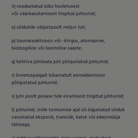
n) soodustatud isiku hooletusest
või väärkasutamisest tingitud juhtumid;
o) sõidukile väljastpoolt mõjuv tuli;
p) tuumareaktsioon või -kiirgus, atomaarne,
bioloogiline või keemiline saaste;
q) kehtiva juhiloata juhi põhjustatud juhtumid;
r) õnnetuspaigalt lubamatult eemaldamisest
põhjustatud juhtumid;
s) juhi poolt punase tule eiramisest tingitud juhtumid;
t) juhtumid, mille toimumise ajal oli õigustatud sõiduk
varustatud ekspordi, transiidi, katse või edasimüüja
tähisega;
u) mitteavalikel teedel, nagu rannas, metsateel,