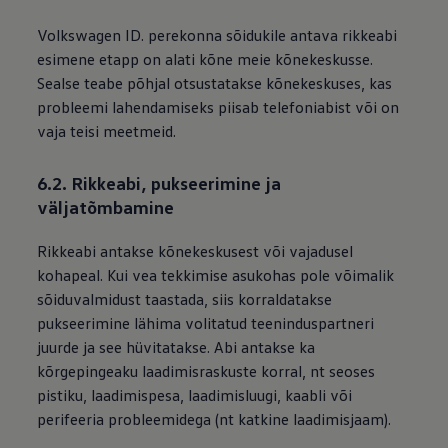
Volkswagen
ID. perekonna sõidukile antava rikkeabi
esimene etapp on alati kõne meie kõnekeskusse.
Sealse teabe põhjal otsustatakse kõnekeskuses, kas
probleemi lahendamiseks piisab telefoniabist või on
vaja teisi meetmeid.
6.2. Rikkeabi, pukseerimine ja
väljatõmbamine
Rikkeabi antakse kõnekeskusest või vajadusel
kohapeal. Kui vea tekkimise asukohas pole võimalik
sõiduvalmidust taastada, siis korraldatakse
pukseerimine lähima volitatud teeninduspartneri
juurde ja see hüvitatakse. Abi antakse ka
kõrgepingeaku laadimisraskuste korral, nt seoses
pistiku, laadimispesa, laadimisluugi, kaabli või
perifeeria probleemidega (nt katkine laadimisjaam).