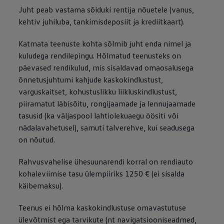
Juht peab vastama sõiduki rentija nõuetele (vanus,
kehtiv juhiluba, tankimisdeposiit ja krediitkaart).
Katmata teenuste kohta sõlmib juht enda nimel ja
kuludega rendilepingu. Hõlmatud teenusteks on
päevased rendikulud, mis sisaldavad omaosalusega
õnnetusjuhtumi kahjude kaskokindlustust,
varguskaitset, kohustuslikku liikluskindlustust,
piiramatut läbisõitu, rongijaamade ja lennujaamade
tasusid (ka väljaspool lahtiolekuaegu öösiti või
nädalavahetusel), samuti talverehve, kui seadusega
on nõutud.
Rahvusvahelise ühesuunarendi korral on rendiauto
kohaleviimise tasu ülempiiriks 1250 € (ei sisalda
käibemaksu).
Teenus ei hõlma kaskokindlustuse omavastutuse
ülevõtmist ega tarvikute (nt navigatsiooniseadmed,