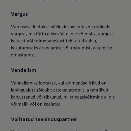
Vargus
Varguseks loetakse sõidukiosade või kogu sõiduki
vargust, mistõttu edasisõit ei ole võimalik, varguse
katsest või toimepanekust tekitatud kahju,
kasutamiseks ärandamist või röövimist, aga mitte
omastamist.
Vandalism
Vandalismiks loetakse, kui kolmandad isikud on
lepingualust sõidukit ettekavatsetult ja tahtlikult
kahjustanud või rikkunud, nii et edasisõitmine ei ole
võimalik või on keelatud.
Volitatud teeninduspartner