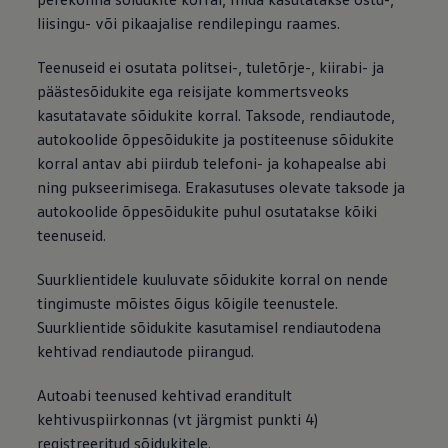
liisingu- või pikaajalise rendilepingu raames.
Teenuseid ei osutata politsei-, tuletõrje-, kiirabi- ja
päästesõidukite ega reisijate kommertsveoks
kasutatavate sõidukite korral. Taksode, rendiautode,
autokoolide õppesõidukite ja postiteenuse sõidukite
korral antav abi piirdub telefoni- ja kohapealse abi
ning pukseerimisega. Erakasutuses olevate taksode ja
autokoolide õppesõidukite puhul osutatakse kõiki
teenuseid.
Suurklientidele kuuluvate sõidukite korral on nende
tingimuste mõistes õigus kõigile teenustele.
Suurklientide sõidukite kasutamisel rendiautodena
kehtivad rendiautode piirangud.
Autoabi teenused kehtivad eranditult
kehtivuspiirkonnas (vt järgmist punkti 4)
registreeritud sõidukitele.