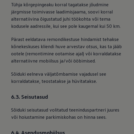
Tühja kõrgepingeaku korral tagatakse jõudmine
järgmisse toimivasse laadimisjaama, soovi korral
alternatiivina õigustatud juhi töökohta või tema
kodusele aadressile, kui see pole kaugemal kui 50 km.
Pärast eeldatava remondikestuse hindamist tehakse
kõnekeskuses kliendi huve arvestav otsus, kas ta jääb
ootele (remontimine ootamise ajal) või korraldatakse
alternatiivne mobiilsus ja/või ööbimised.
Sõiduki eelneva väljatõmbamise vajadusel see
korraldatakse, teostatakse ja hüvitatakse.
6.3. Seisutasud
Sõiduki seisutasud volitatud teeninduspartneri juures
või hoiustamine parkimiskohas on hinna sees.
6.4. Asendusmobiilsus