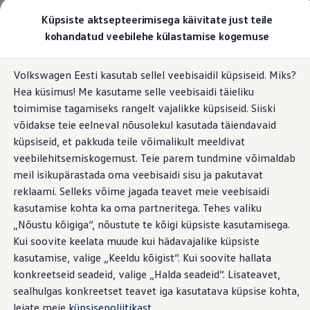
Valige oma Volkswagen
Küpsiste aktsepteerimisega käivitate just teile
Mudelid ja konfiguraator
kohandatud veebilehe külastamise kogemuse
Uus ID. Cross
Konfigureeri
Esileht
Teenindus
Mobiilsusgarantii
Tingimused
Hüppa
Hüppa
Volkswageni linnamaasturid
Volkswagen Eesti kasutab sellel veebisaidil küpsiseid. Miks?
põhisisu
jaluse
Volkswageni tarbesõidukid. Igaks ülesandeks valmis
Hea küsimus! Me kasutame selle veebisaidi täieliku
juurde
juurde
Volkswagen laoautode e-pood
Pakkumised ja teenused
toimimise tagamiseks rangelt vajalikke küpsiseid. Siiski
Juubelipakkumine
võidakse teie eelneval nõusolekul kasutada täiendavaid
Volkswagen
ID.
Autovahetus
küpsiseid, et pakkuda teile võimalikult meeldivat
Garantii
Volkswagen laoautode e-pood
veebilehitsemiskogemust. Teie parem tundmine võimaldab
perekonna autoabi
Liising
meil isikupärastada oma veebisaidi sisu ja pakutavat
Tasuta registreerimistasu sinu uuele Volkswagenile!
reklaami. Selleks võime jagada teavet meie veebisaidi
Tiguani pistikhübriid
teenus
Elektriautod ja hübriidautod
kasutamise kohta ka oma partneritega. Tehes valiku
Pistikhübriid
„Nõustu kõigiga“, nõustute te kõigi küpsiste kasutamisega.
Garantiitingimused
Golf eHybrid
Kui soovite keelata muude kui hädavajalike küpsiste
Tiguan eHybrid
Passat eHybrid
kasutamise, valige „Keeldu kõigist“. Kui soovite hallata
Tayron eHybrid
konkreetseid seadeid, valige „Halda seadeid“. Lisateavet,
Igal ajal ja peaaegu kogu Euroopas.
Volkswagen
ID.
Touareg eHybrid
sealhulgas konkreetset teavet iga kasutatava küpsise kohta,
Ära iial ütle iial
perekonna mobiilsusgarantii katab lepingutingimuste
ID. teadmised
leiate meie
küpsisepoliitikast
.