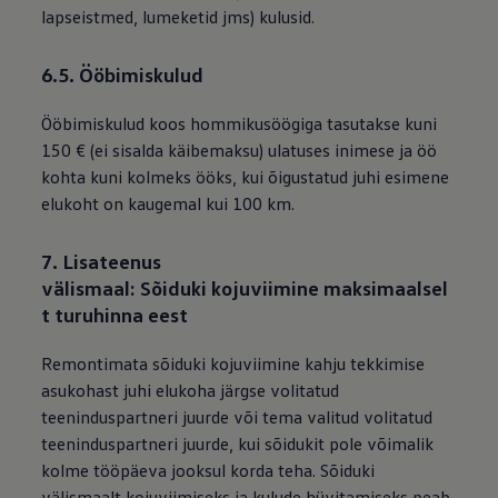
lapseistmed, lumeketid jms) kulusid.
6.5. Ööbimiskulud
Ööbimiskulud koos hommikusöögiga tasutakse kuni
150 € (ei sisalda käibemaksu) ulatuses inimese ja öö
kohta kuni kolmeks ööks, kui õigustatud juhi esimene
elukoht on kaugemal kui 100 km.
7. Lisateenus
välismaal: Sõiduki kojuviimine maksimaalsel
t turuhinna eest
Remontimata sõiduki kojuviimine kahju tekkimise
asukohast juhi elukoha järgse volitatud
teeninduspartneri juurde või tema valitud volitatud
teeninduspartneri juurde, kui sõidukit pole võimalik
kolme tööpäeva jooksul korda teha. Sõiduki
välismaalt kojuviimiseks ja kulude hüvitamiseks peab