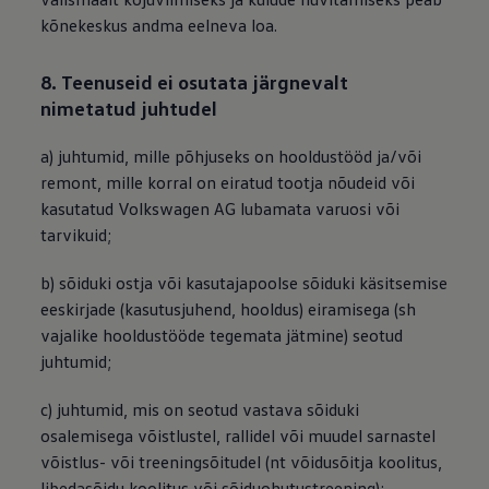
kõnekeskus andma eelneva loa.
8. Teenuseid ei osutata järgnevalt
nimetatud juhtudel
a) juhtumid, mille põhjuseks on hooldustööd ja/või
remont, mille korral on eiratud tootja nõudeid või
kasutatud
Volkswagen
AG lubamata varuosi või
tarvikuid;
b) sõiduki ostja või kasutajapoolse sõiduki käsitsemise
eeskirjade (kasutusjuhend, hooldus) eiramisega (sh
vajalike hooldustööde tegemata jätmine) seotud
juhtumid;
c) juhtumid, mis on seotud vastava sõiduki
osalemisega võistlustel, rallidel või muudel sarnastel
võistlus- või treeningsõitudel (nt võidusõitja koolitus,
libedasõidu koolitus või sõiduohutustreening);