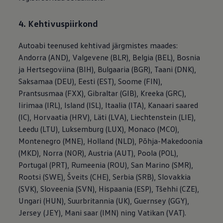
4. Kehtivuspiirkond
Autoabi teenused kehtivad järgmistes maades:
Andorra (AND), Valgevene (BLR), Belgia (BEL), Bosnia
ja Hertsegoviina (BIH), Bulgaaria (BGR), Taani (DNK),
Saksamaa (DEU), Eesti (EST), Soome (FIN),
Prantsusmaa (FXX), Gibraltar (GIB), Kreeka (GRC),
Iirimaa (IRL), Island (ISL), Itaalia (ITA), Kanaari saared
(IC), Horvaatia (HRV), Läti (LVA), Liechtenstein (LIE),
Leedu (LTU), Luksemburg (LUX), Monaco (MCO),
Montenegro (MNE), Holland (NLD), Põhja-Makedoonia
(MKD), Norra (NOR), Austria (AUT), Poola (POL),
Portugal (PRT), Rumeenia (ROU), San Marino (SMR),
Rootsi (SWE), Šveits (CHE), Serbia (SRB), Slovakkia
(SVK), Sloveenia (SVN), Hispaania (ESP), Tšehhi (CZE),
Ungari (HUN), Suurbritannia (UK), Guernsey (GGY),
Jersey (JEY), Mani saar (IMN) ning Vatikan (VAT).