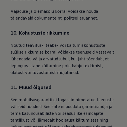
Vajaduse ja olemasolu korral võidakse nõuda
täiendavaid dokumente nt. politsei aruannet.
10. Kohustuste rikkumine
Nõutud teavitus-, teabe- või käitumiskohustuste
süülise rikkumise korral võidakse teenuseid vastavalt
lühendada, välja arvatud juhul, kui juht tõendab, et
lepinguvastane käitumine pole kahju tekkimist,
ulatust või tuvastamist mõjutanud.
11. Muud õigused
See mobiilsusgarantii ei taga siin nimetatud teenuste
väliseid nõudeid. See säte ei puuduta garantiiandja ja
tema käsundusabiliste või seaduslike esindajate
tahtlikust või jämedalt hooletust käitumisest ning
kehavigastustest või tervisekahjustustest tulenevad