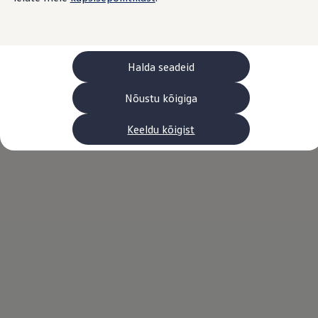
Laadimine ja sõiduulatus
Tehnoloogia ja arendus
Üleminek e-mobiilsusele
Jätkusuutlikkus
Elektrisõidukid töökojas: lõpp õlivahetustele
Halda seadeid
ID. tarkvarauuendus*
Elektriautode tarneajad
Ühenduvus
Nõustu kõigiga
VW Connect
Kõik teenused
Keeldu kõigist
Aktiveerimine
VW Connect teie ID. jaoks.
Car-Net
App-Connect
Upgrades
We Charge
Fleet Interface Data
Volkswagenist
Saa rohkem
Uudised
Lisavarustus ja teenindus
Teenindus ja varuosad
Volkswageni eelised
Ülevaatus
Remont ja kontroll