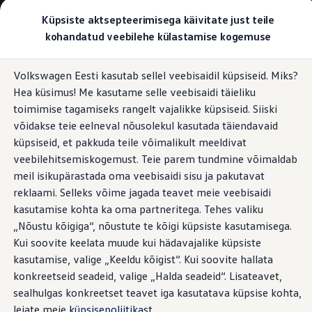
Valige oma Volkswagen
Küpsiste aktsepteerimisega käivitate just teile
Mudelid ja konfiguraator
kohandatud veebilehe külastamise kogemuse
Uus ID. Cross
Konfigureeri
Hüppa
Hüppa
Volkswageni linnamaasturid
Volkswagen Eesti kasutab sellel veebisaidil küpsiseid. Miks?
põhisisu
jaluse
Volkswageni tarbesõidukid. Igaks ülesandeks valmis
Hea küsimus! Me kasutame selle veebisaidi täieliku
juurde
juurde
Volkswagen laoautode e-pood
Pakkumised ja teenused
toimimise tagamiseks rangelt vajalikke küpsiseid. Siiski
Juubelipakkumine
võidakse teie eelneval nõusolekul kasutada täiendavaid
Autovahetus
küpsiseid, et pakkuda teile võimalikult meeldivat
Garantii
Volkswagen laoautode e-pood
veebilehitsemiskogemust. Teie parem tundmine võimaldab
Liising
meil isikupärastada oma veebisaidi sisu ja pakutavat
Tasuta registreerimistasu sinu uuele Volkswagenile!
reklaami. Selleks võime jagada teavet meie veebisaidi
Tiguani pistikhübriid
Elektriautod ja hübriidautod
kasutamise kohta ka oma partneritega. Tehes valiku
Pistikhübriid
„Nõustu kõigiga“, nõustute te kõigi küpsiste kasutamisega.
Golf eHybrid
Kui soovite keelata muude kui hädavajalike küpsiste
Tiguan eHybrid
Passat eHybrid
kasutamise, valige „Keeldu kõigist“. Kui soovite hallata
Tayron eHybrid
konkreetseid seadeid, valige „Halda seadeid“. Lisateavet,
Touareg eHybrid
sealhulgas konkreetset teavet iga kasutatava küpsise kohta,
Ära iial ütle iial
ID. teadmised
leiate meie
küpsisepoliitikast
.