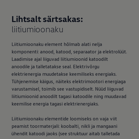
Lihtsalt särtsakas:
liitiumioonaku
Liitiumioonaku element hõlmab alati nelja
komponenti: anood, katood, separaator ja elektrolüüt.
Laadimise ajal liiguvad liitiumioonid katoodilt
anoodile ja talletatakse seal. Elektrivõrgu
elektrienergia muudetakse keemiliseks energiaks.
Tühjenemise käigus, näiteks elektrimootori energiaga
varustamisel, toimib see vastupidiselt. Nüüd liiguvad
liitiumioonid anoodilt tagasi katoodile ning muudavad
keemilise energia tagasi elektrienergiaks.
Liitiumioonaku elementide loomiseks on vaja viit
peamist toormaterjali: koobalti, nikli ja mangaani
ühendit katoodi jaoks (see struktuur aitab talletada