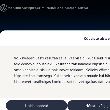
Valige oma Volkswagen
Menüü
Konfigureeri
Mudelid
Laos olevad autod
Mudelid ja konfiguraator
Uus ID. Cross
Konfigureeri
Volkswageni linnamaasturid
Hüppa
Hüppa
Volkswageni tarbesõidukid. Igaks ülesandeks valmis
põhisisu
jaluse
Volkswagen laoautode e-pood
juurde
juurde
Pakkumised ja teenused
Küpsiste aktse
Juubelipakkumine
Autovahetus
Garantii
Volkswagen laoautode e-pood
Volkswagen Eesti kasutab sellel veebisaidil küpsiseid. Mi
Liising
Tasuta registreerimistasu sinu uuele Volkswagenile!
teie eelneval nõusolekul kasutada täiendavaid küpsiseid
Tiguani pistikhübriid
oma veebisaidi sisu ja pakutavat reklaami. Selleks võime
Elektriautod ja hübriidautod
küpsiste kasutamisega. Kui soovite keelata muude kui häda
Pistikhübriid
Golf eHybrid
Lisateavet, sealhulgas konkreetset teavet iga kasutatava
Tiguan eHybrid
Passat eHybrid
Tayron eHybrid
Touareg eHybrid
Ära iial ütle iial
Halda seadeid
Nõustu kõigig
ID. teadmised