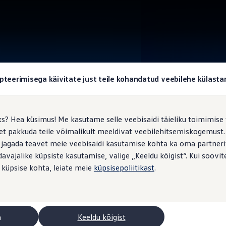
pteerimisega käivitate just teile kohandatud veebilehe külas
ks? Hea küsimus! Me kasutame selle veebisaidi täieliku toimimise 
, et pakkuda teile võimalikult meeldivat veebilehitsemiskogemus
 jagada teavet meie veebisaidi kasutamise kohta ka oma partnerit
vajalike küpsiste kasutamise, valige „Keeldu kõigist“. Kui soovite
 küpsise kohta, leiate meie
küpsisepoliitikast
.
a
Keeldu kõigist