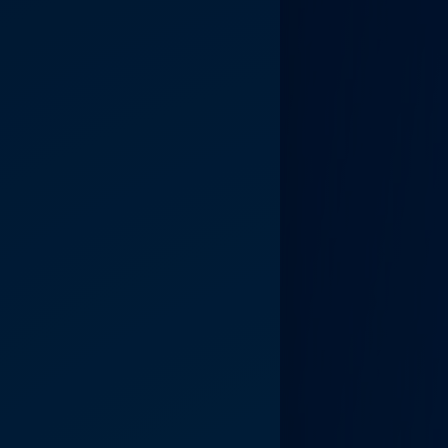
ed
ed