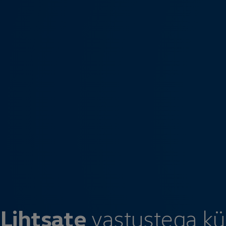
Lihtsate
vastustega k