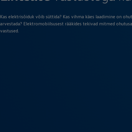
Kas elektrisõiduk võib süttida? Kas vihma käes laadimine on ohut
arvestada? Elektromobiilsusest rääkides tekivad mitmed ohutusala
vastused.