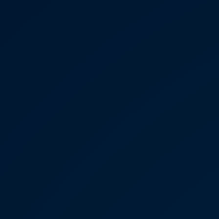
Mootoriõli ja töövedelikud
Veljed ja rehvid
Avarii- ja rikkeabi
Volkswageni teenindus
Lisatarvikud
Sise- ja väliskaitse
Transpordi- ja pagasilahendused
Meelelahutus ja elektroonika
Isikupärastamine
Seinalaadija ja laadimiskaablid
Klienditeave
Ringlussevõtt ja tagastamine
Tagasikutsumiskampaaniad
Hoiatus- ja märgutuled
Teie Volkswageni uusimad tarkvaravärskendus
Teie Volkswageni uusimad tarkvaravärskendus
Digitaalne juhend
myVolkswagen
Takata turvapadja ohutusalane tagasikutsumine