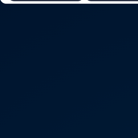
Laadimine ja sõiduulatus
Tehnoloogia ja arendus
Üleminek e-mobiilsusele
Jätkusuutlikkus
Elektrisõidukid töökojas: lõpp õlivahetustele
ID. tarkvarauuendus*
Elektriautode tarneajad
Ühenduvus
VW Connect
Kõik teenused
Aktiveerimine
VW Connect teie ID. jaoks.
Car-Net
App-Connect
Upgrades
We Charge
Fleet Interface Data
Volkswagenist
Saa rohkem
Uudised
Lisavarustus ja teenindus
Teenindus ja varuosad
Volkswageni eelised
Ülevaatus
Remont ja kontroll