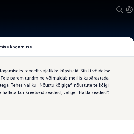
tamise kogemuse
tagamiseks rangelt vajalikke küpsiseid. Siiski võidakse
t. Teie parem tundmine võimaldab meil isikupärastada
ega. Tehes valiku „Nõustu kõigiga“, nõustute te kõigi
 hallata konkreetseid seadeid, valige „Halda seadeid“.