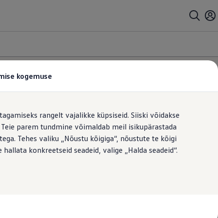
tamise kogemuse
rianti
tagamiseks rangelt vajalikke küpsiseid. Siiski võidakse
t. Teie parem tundmine võimaldab meil isikupärastada
ega. Tehes valiku „Nõustu kõigiga“, nõustute te kõigi
 KM-ga
23 557,00 €
 hallata konkreetseid seadeid, valige „Halda seadeid“.
D (3 saadaval)
iin
Manual
Automatic
e
 KM-ga
29 422,00 €