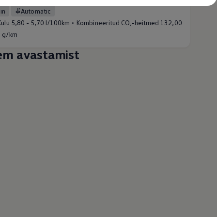
D (1 saadaval)
iin
Automatic
•
Kulu
5,80 - 5,70 l/100km
Kombineeritud CO₂-heitmed
132,00
0 g/km
em avastamist