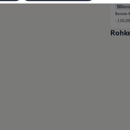
MOOTORI
Bens
Bensiin 
- 130,0
Rohk