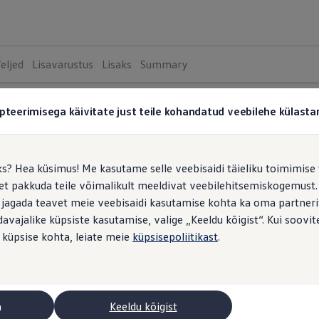
eljed
Lisavarustus
Lisaks
Summary
pteerimisega käivitate just teile kohandatud veebilehe külas
Taigo
2
va
ks? Hea küsimus! Me kasutame selle veebisaidi täieliku toimimise 
Life
, et pakkuda teile võimalikult meeldivat veebilehitsemiskogemus
 jagada teavet meie veebisaidi kasutamise kohta ka oma partnerit
Alates
vajalike küpsiste kasutamise, valige „Keeldu kõigist“. Kui soovite
MOOTORI
 küpsise kohta, leiate meie
küpsisepoliitikast
.
Bens
R-Lin
Alates
a
Keeldu kõigist