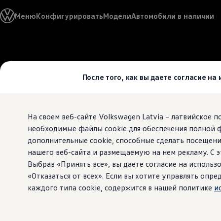
Выбери свой Volkswagen
Меню
Конфигурировать
Модели
Автомобили в наличии
Модельный ряд
Новый ID.Cross
Открой для себя семейство внедорожников Volks
Автомобильный онлайн-магазин Volkswagen
Перейти к
Перейти к
Предложения и услуги
основному
нижнему
Юбилейное предложение
содержанию
колонтитулу
Автомобильный онлайн-магазин Volkswagen
После того, как вы даете согласие на
Обмен автомобилей
Лизинг Volkswagen
Гарантия
Бесплатная регистрация для вашего нового Volksw
На своем веб-сайте Volkswagen Latvia – латвийское 
Взаимодействие в сети простыми словами
VW Connect
необходимые файлы cookie для обеспечения полной 
Активация
дополнительные cookie, способные сделать посещени
Все службы
нашего веб-сайта и размещаемую на нем рекламу. С
VW Connect для Вашего ID.
Обновления (Upgrades)
Выбрав «Принять все», вы даете согласие на использо
Car-Net
«Отказаться от всех». Если вы хотите управлять оп
App-Connect
каждого типа cookie, содержится в нашей политике
и
Fleet Interface Data
O Volkswagen
Получи больше
Владельцы и услуги