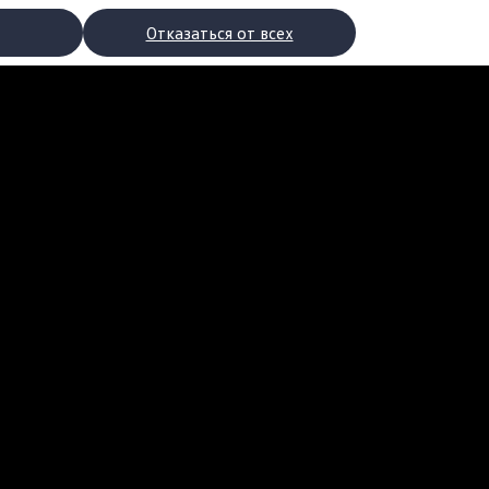
Отказаться от всех
рядки
торы
втомобилей с двигателями внутреннего сгорания
ости