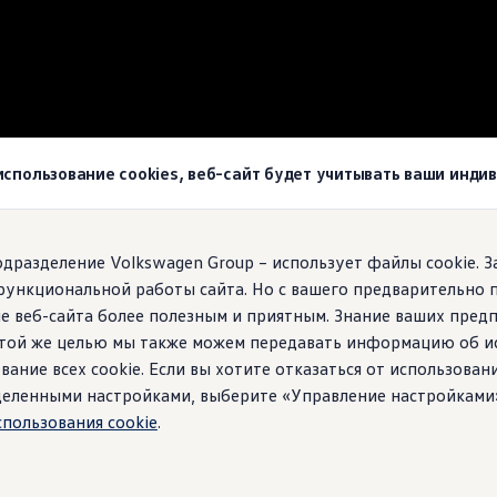
wagen
 использование cookies, веб-сайт будет учитывать ваши инд
agen!
подразделение Volkswagen Group – использует файлы cookie. 
функциональной работы сайта. Но с вашего предварительно 
е веб-сайта более полезным и приятным. Знание ваших пред
 этой же целью мы также можем передавать информацию об и
вание всех cookie. Если вы хотите отказаться от использован
ределенными настройками, выберите «Управление настройками
спользования cookie
.