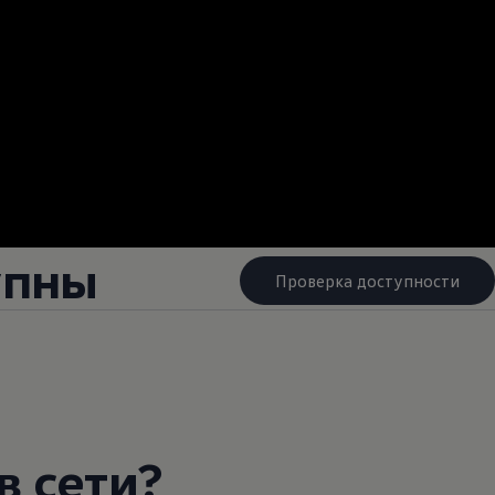
упны
Проверка доступности
в сети?