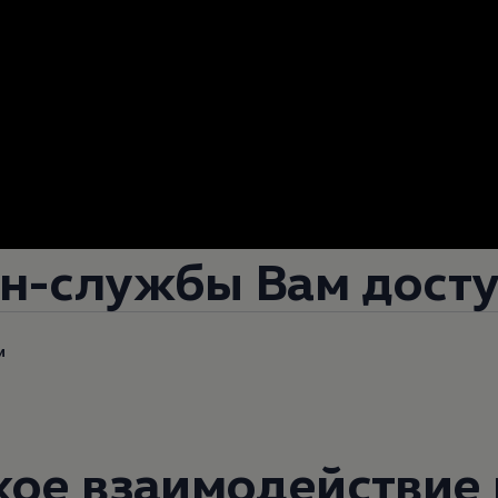
йн-службы Вам дост
и
кое взаимодействие 