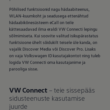
Põhilised funktsioonid nagu hädaabiteenus,
WLAN-kuumkoht ja seadusega ettenähtud
hädaabikõnesüsteem eCall on teile
kättesaadavad ilma eraldi VW Connecti lepingu
sõlmimiseta. Kui soovite valitud isikupärastatus
funktsioone ühelt sõidukilt teisele üle kanda, on
vajalik Discover Media või Discover Pro. Lisaks
on vaja
Volkswagen
ID kasutajakontot ning tuleb
logida VW Connecti oma kasutajanime ja
parooliga sisse.
VW Connect
– teie sissepääs
sidusteenuste kasutamise
juurde