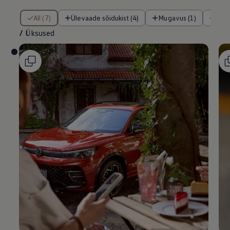
/ Üksused
All (7)
Ülevaade sõidukist (4)
Mugavus (1)
Tur
/
Üksused