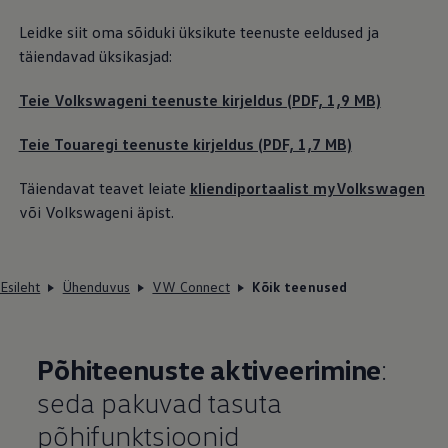
Leidke siit oma sõiduki üksikute teenuste eeldused ja
täiendavad üksikasjad:
Teie Volkswageni teenuste kirjeldus (PDF, 1,9 MB)
Teie Touaregi teenuste kirjeldus (PDF, 1,7 MB)
Täiendavat teavet leiate
kliendiportaalist myVolkswagen
või Volkswageni äpist.
Esileht
Ühenduvus
VW Connect
Kõik teenused
Põhiteenuste aktiveerimine
:
seda pakuvad tasuta
põhifunktsioonid