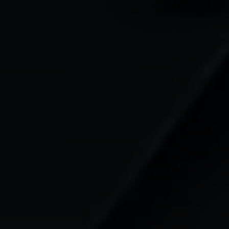
Mootoriõli ja töövedelikud
Veljed ja rehvid
Avarii- ja rikkeabi
Volkswageni teenindus
Lisatarvikud
Sise- ja väliskaitse
Transpordi- ja pagasilahendused
Meelelahutus ja elektroonika
Isikupärastamine
Seinalaadija ja laadimiskaablid
Klienditeave
Ringlussevõtt ja tagastamine
Tagasikutsumiskampaaniad
Hoiatus- ja märgutuled
Teie Volkswageni uusimad tarkvaravärskendus
Teie Volkswageni uusimad tarkvaravärskendus
Digitaalne juhend
myVolkswagen
Takata turvapadja ohutusalane tagasikutsumine