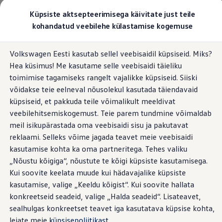
Valige oma Volkswagen
Küpsiste aktsepteerimisega käivitate just teile
Mudelid ja konfiguraator
kohandatud veebilehe külastamise kogemuse
Uus ID. Cross
Konfigureeri
Hüppa
Hüppa
Volkswageni linnamaasturid
Volkswagen Eesti kasutab sellel veebisaidil küpsiseid. Miks?
põhisisu
jaluse
Volkswageni tarbesõidukid. Igaks ülesandeks valmis
Hea küsimus! Me kasutame selle veebisaidi täieliku
juurde
juurde
Volkswagen laoautode e-pood
Pakkumised ja teenused
toimimise tagamiseks rangelt vajalikke küpsiseid. Siiski
Juubelipakkumine
võidakse teie eelneval nõusolekul kasutada täiendavaid
Autovahetus
küpsiseid, et pakkuda teile võimalikult meeldivat
Garantii
Volkswagen laoautode e-pood
veebilehitsemiskogemust. Teie parem tundmine võimaldab
Liising
meil isikupärastada oma veebisaidi sisu ja pakutavat
Tasuta registreerimistasu sinu uuele Volkswagenile!
reklaami. Selleks võime jagada teavet meie veebisaidi
Tiguani pistikhübriid
Elektriautod ja hübriidautod
kasutamise kohta ka oma partneritega. Tehes valiku
Pistikhübriid
„Nõustu kõigiga“, nõustute te kõigi küpsiste kasutamisega.
Golf eHybrid
Kui soovite keelata muude kui hädavajalike küpsiste
Tiguan eHybrid
Passat eHybrid
kasutamise, valige „Keeldu kõigist“. Kui soovite hallata
Tayron eHybrid
konkreetseid seadeid, valige „Halda seadeid“. Lisateavet,
Touareg eHybrid
sealhulgas konkreetset teavet iga kasutatava küpsise kohta,
Ära iial ütle iial
ID. teadmised
leiate meie
küpsisepoliitikast
.