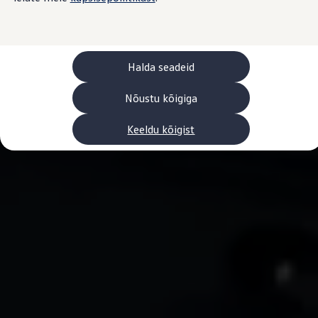
Laadimine ja sõiduulatus
Tehnoloogia ja arendus
Üleminek e-mobiilsusele
Jätkusuutlikkus
Elektrisõidukid töökojas: lõpp õlivahetustele
Halda seadeid
ID. tarkvarauuendus*
Elektriautode tarneajad
Ühenduvus
Nõustu kõigiga
VW Connect
Kõik teenused
Keeldu kõigist
Aktiveerimine
VW Connect teie ID. jaoks.
Car-Net
App-Connect
Upgrades
We Charge
Fleet Interface Data
Volkswagenist
Saa rohkem
Uudised
Lisavarustus ja teenindus
Teenindus ja varuosad
Volkswageni eelised
Ülevaatus
Remont ja kontroll