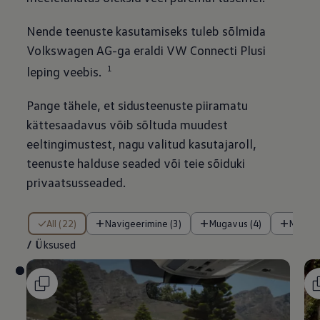
Nende teenuste kasutamiseks tuleb sõlmida
Volkswagen
AG-ga eraldi VW Connecti Plusi
1
leping veebis.
Pange tähele, et sidusteenuste piiramatu
kättesaadavus võib sõltuda muudest
eeltingimustest, nagu valitud kasutajaroll,
teenuste halduse seaded või teie sõiduki
privaatsusseaded.
/ Üksused
All (22)
Navigeerimine (3)
Mugavus (4)
Meele
/
Üksused