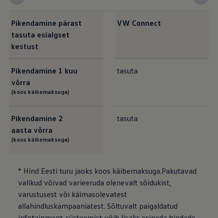
Pikendamine pärast
VW Connect
tasuta esialgset
kestust
Pikendamine 1 kuu
tasuta
võrra
(koos käibemaksuga)
Pikendamine 2
tasuta
aasta võrra
(koos käibemaksuga)
* Hind Eesti turu jaoks koos käibemaksuga.Pakutavad
valikud võivad varieeruda olenevalt sõidukist,
varustusest või käimasolevatest
allahindluskampaaniatest. Sõltuvalt paigaldatud
infotainment-süsteemist võib lisaks esineda hindade