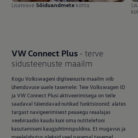
Lisateave
Sõiduandmete
kohta
Li
ko
VW Connect Plus
- terve
sidusteenuste maailm
Kogu Volkswageni digiteenuste maailm viib
ühenduvuse uuele tasemele: Teie
Volkswagen
ID
ja VW Connect Plusi aktiveerimisega on teile
saadaval täiendavad nutikad funktsioonid: alates
targast navigeerimisest peaaegu reaalajas
veebiraadio kaudu kuni oma nutitelefoni
kasutamiseni kaugjuhtimispuldina. Et mugavus ja
meelelahutus oleksid veel paremal tasemel.