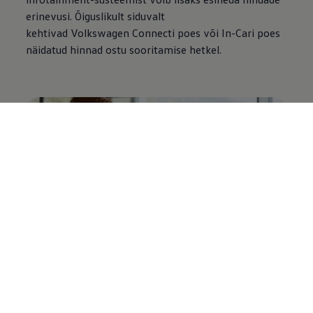
erinevusi. Õiguslikult siduvalt
kehtivad
Volkswagen
Connecti poes või In-Cari poes
näidatud hinnad ostu sooritamise hetkel.
Tellimuse valik – igal ajal tühistatav
Ühilduvates mudelites saate meie mobiilsete