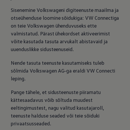
Sisenemine Volkswageni digiteenuste maailma ja
otseühenduse loomine sõidukiga: VW Connectiga
on teie
Volkswagen
ühenduvuseks ette
valmistatud. Pärast ühekordset aktiveerimist
võite kasutada tasuta arvukalt abistavaid ja
uuenduslikke sidusteenuseid.
Nende tasuta teenuste kasutamiseks tuleb
sõlmida
Volkswagen
AG-ga eraldi VW Connecti
leping.
Pange tähele, et sidusteenuste piiramatu
kättesaadavus võib sõltuda muudest
eeltingimustest, nagu valitud kasutajaroll,
teenuste halduse seaded või teie sõiduki
privaatsusseaded.