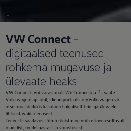
1
VW Connect
–
digitaalsed teenused
rohkema mugavuse ja
ülevaate heaks
2
VW Connecti või varasemalt We Connectiga
saate
Volkswageni äpi abil, kliendiportaalis myVolkswagen või
otse oma sõidukis kasutada hulgaliselt teie igapäevaelu
lihtsustavaid teenuseid.
Teenuste saadavus sõltub riigist ning võib erineda sõltuvalt
mudelist, mudeliaastast ja varustusest.