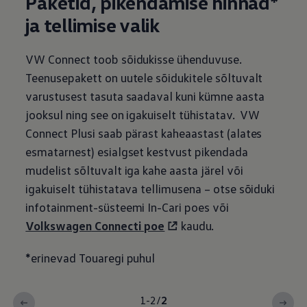
Paketid, pikendamise hinnad*
ja tellimise valik
VW Connect toob sõidukisse ühenduvuse.
Teenusepakett on uutele sõidukitele sõltuvalt
varustusest tasuta saadaval kuni kümne aasta
jooksul ning see on igakuiselt tühistatav. VW
Connect Plusi saab pärast kaheaastast (alates
esmatarnest) esialgset kestvust pikendada
mudelist sõltuvalt iga kahe aasta järel või
igakuiselt tühistatava tellimusena – otse sõiduki
infotainment-süsteemi In-Cari poes või
Volkswagen
Connecti poe
kaudu.
*erinevad Touaregi puhul
1-2
/
2