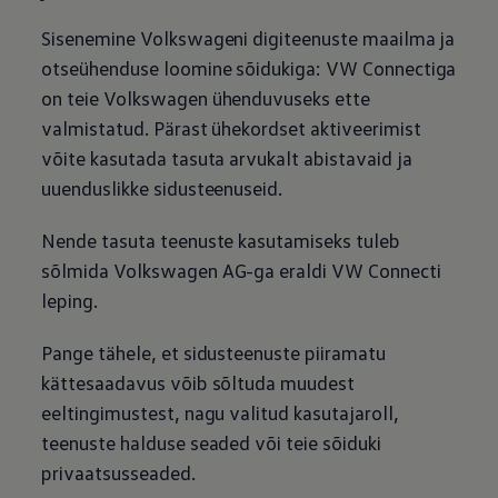
Sisenemine Volkswageni digiteenuste maailma ja
otseühenduse loomine sõidukiga: VW Connectiga
on teie
Volkswagen
ühenduvuseks ette
valmistatud. Pärast ühekordset aktiveerimist
võite kasutada tasuta arvukalt abistavaid ja
uuenduslikke sidusteenuseid.
Nende tasuta teenuste kasutamiseks tuleb
sõlmida
Volkswagen
AG-ga eraldi VW Connecti
leping.
Pange tähele, et sidusteenuste piiramatu
kättesaadavus võib sõltuda muudest
eeltingimustest, nagu valitud kasutajaroll,
teenuste halduse seaded või teie sõiduki
privaatsusseaded.