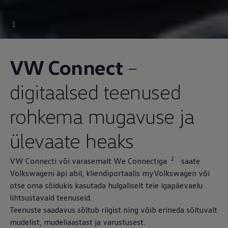
1
VW Connect
–
digitaalsed teenused
rohkema mugavuse ja
ülevaate heaks
2
VW Connecti või varasemalt We Connectiga
saate
Volkswageni äpi abil, kliendiportaalis myVolkswagen või
otse oma sõidukis kasutada hulgaliselt teie igapäevaelu
lihtsustavaid teenuseid.
Teenuste saadavus sõltub riigist ning võib erineda sõltuvalt
mudelist, mudeliaastast ja varustusest.