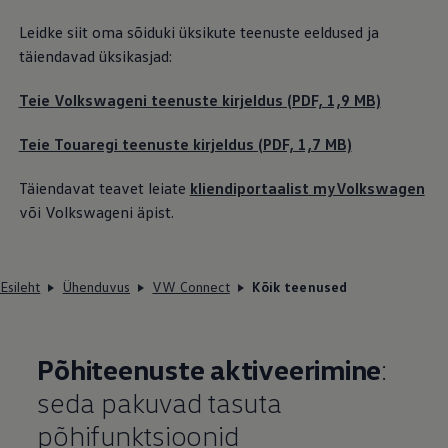
Leidke siit oma sõiduki üksikute teenuste eeldused ja
täiendavad üksikasjad:
Teie Volkswageni teenuste kirjeldus (PDF, 1,9 MB)
Teie Touaregi teenuste kirjeldus (PDF, 1,7 MB)
Täiendavat teavet leiate
kliendiportaalist myVolkswagen
või Volkswageni äpist.
Esileht
Ühenduvus
VW Connect
Kõik teenused
Põhiteenuste aktiveerimine
:
seda pakuvad tasuta
põhifunktsioonid