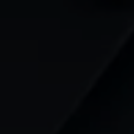
Mootoriõli ja töövedelikud
Veljed ja rehvid
Avarii- ja rikkeabi
Volkswageni teenindus
Lisatarvikud
Sise- ja väliskaitse
Transpordi- ja pagasilahendused
Meelelahutus ja elektroonika
Isikupärastamine
Seinalaadija ja laadimiskaablid
Klienditeave
Ringlussevõtt ja tagastamine
Tagasikutsumiskampaaniad
Hoiatus- ja märgutuled
Teie Volkswageni uusimad tarkvaravärskendus
Teie Volkswageni uusimad tarkvaravärskendus
Digitaalne juhend
myVolkswagen
Takata turvapadja ohutusalane tagasikutsumine