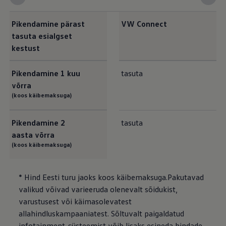
Pikendamine pärast
VW Connect
tasuta esialgset
kestust
Pikendamine 1 kuu
tasuta
võrra
(koos käibemaksuga)
Pikendamine 2
tasuta
aasta võrra
(koos käibemaksuga)
* Hind Eesti turu jaoks koos käibemaksuga.Pakutavad
valikud võivad varieeruda olenevalt sõidukist,
varustusest või käimasolevatest
allahindluskampaaniatest. Sõltuvalt paigaldatud
infotainment-süsteemist võib lisaks esineda hindade