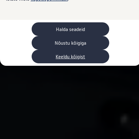
Laadimine ja sõiduulatus
Tehnoloogia ja arendus
Üleminek e-mobiilsusele
Jätkusuutlikkus
Elektrisõidukid töökojas: lõpp õlivahetustele
Halda seadeid
ID. tarkvarauuendus*
Elektriautode tarneajad
Ühenduvus
Nõustu kõigiga
VW Connect
Kõik teenused
Keeldu kõigist
Aktiveerimine
VW Connect teie ID. jaoks.
Car-Net
App-Connect
Upgrades
We Charge
Fleet Interface Data
Volkswagenist
Saa rohkem
Uudised
Lisavarustus ja teenindus
Teenindus ja varuosad
Volkswageni eelised
Ülevaatus
Remont ja kontroll