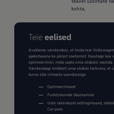
teavet uusimate ta
kohta.
Teie
eelised
Avaldame värskendusi, et hoida teie Volkswagen
ajakohasena ka pärast soetamist. Kasutage laia v
optimeerimisi, mida saate oma sõidukis nautida.
Värskendage kindlasti oma sõiduki tarkvara, et s
kursis olla viimaste uuendustega:
Optimeerimised
Funktsioonide täiustamine
Uute rakenduste eeltingimused, näitek
Car-poes