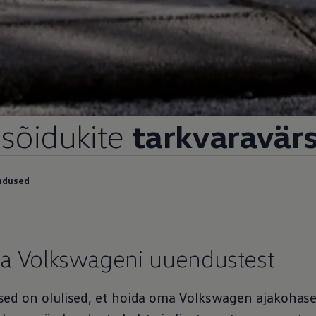
sõidukite
tarkvaravär
ndused
 Volkswageni uuendustest
ed on olulised, et hoida oma
Volkswagen
ajakohasen