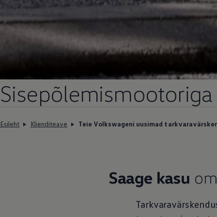
Sisepõlemismootoriga 
Esileht
Klienditeave
Teie Volkswageni uusimad tarkvaravärske
Saage kasu
oma
Tarkvaravärskendus