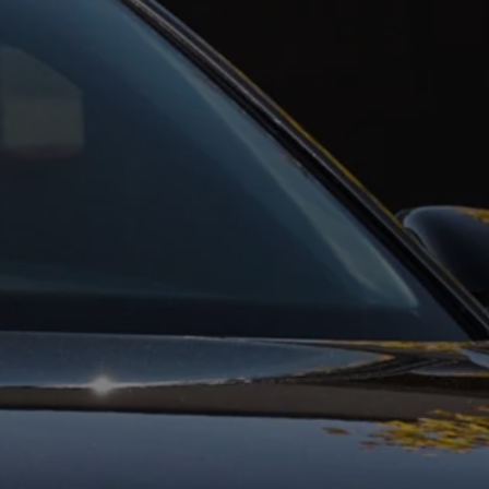
Mootoriõli ja töövedelikud
Veljed ja rehvid
Avarii- ja rikkeabi
Volkswageni teenindus
Lisatarvikud
Sise- ja väliskaitse
Transpordi- ja pagasilahendused
Meelelahutus ja elektroonika
Isikupärastamine
Seinalaadija ja laadimiskaablid
Klienditeave
Ringlussevõtt ja tagastamine
Tagasikutsumiskampaaniad
Hoiatus- ja märgutuled
Teie Volkswageni uusimad tarkvaravärskendus
Teie Volkswageni uusimad tarkvaravärskendus
Digitaalne juhend
myVolkswagen
Takata turvapadja ohutusalane tagasikutsumine