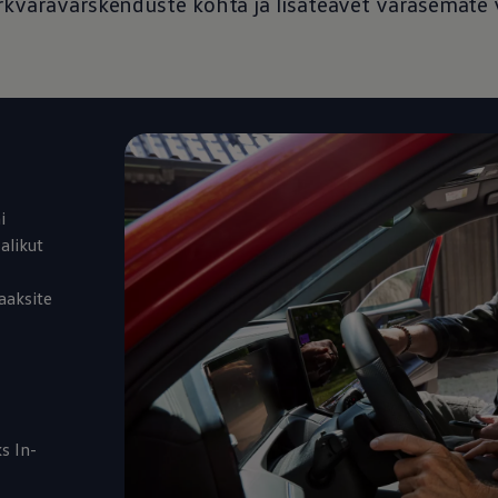
rkvaravärskenduste kohta ja lisateavet varasemate
i
alikut
aaksite
s In-