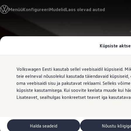
Valige oma Volkswagen
Menüü
Konfigureeri
Mudelid
Laos olevad autod
Mudelid ja konfiguraator
Uus ID. Cross
Konfigureeri
Volkswageni linnamaasturid
Hüppa
Hüppa
Volkswageni tarbesõidukid. Igaks ülesandeks valmis
põhisisu
jaluse
Volkswagen laoautode e-pood
juurde
juurde
Pakkumised ja teenused
Küpsiste aktse
Juubelipakkumine
Autovahetus
Garantii
Volkswagen laoautode e-pood
Volkswagen Eesti kasutab sellel veebisaidil küpsiseid. Mi
Liising
Tasuta registreerimistasu sinu uuele Volkswagenile!
teie eelneval nõusolekul kasutada täiendavaid küpsiseid
Tiguani pistikhübriid
oma veebisaidi sisu ja pakutavat reklaami. Selleks võime
Elektriautod ja hübriidautod
küpsiste kasutamisega. Kui soovite keelata muude kui häda
Pistikhübriid
Golf eHybrid
Lisateavet, sealhulgas konkreetset teavet iga kasutatava
Tiguan eHybrid
Passat eHybrid
Tayron eHybrid
Touareg eHybrid
Ära iial ütle iial
Halda seadeid
Nõustu kõigig
ID. teadmised