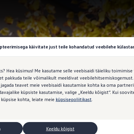
pteerimisega käivitate just teile kohandatud veebilehe külas
ks? Hea küsimus! Me kasutame selle veebisaidi täieliku toimimise 
, et pakkuda teile võimalikult meeldivat veebilehitsemiskogemus
 jagada teavet meie veebisaidi kasutamise kohta ka oma partnerit
vajalike küpsiste kasutamise, valige „Keeldu kõigist“. Kui soovite
 küpsise kohta, leiate meie
küpsisepoliitikast
.
a
Keeldu kõigist