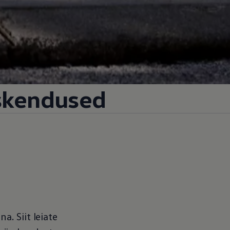
skendused
a. Siit leiate