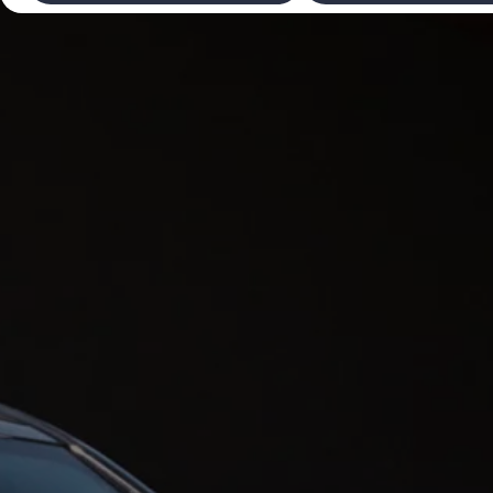
Laadimine ja sõiduulatus
Tehnoloogia ja arendus
Üleminek e-mobiilsusele
Jätkusuutlikkus
Elektrisõidukid töökojas: lõpp õlivahetustele
ID. tarkvarauuendus*
Elektriautode tarneajad
Ühenduvus
VW Connect
Kõik teenused
Aktiveerimine
VW Connect teie ID. jaoks.
Car-Net
App-Connect
Upgrades
We Charge
Fleet Interface Data
Volkswagenist
Saa rohkem
Uudised
Lisavarustus ja teenindus
Teenindus ja varuosad
Volkswageni eelised
Ülevaatus
Remont ja kontroll