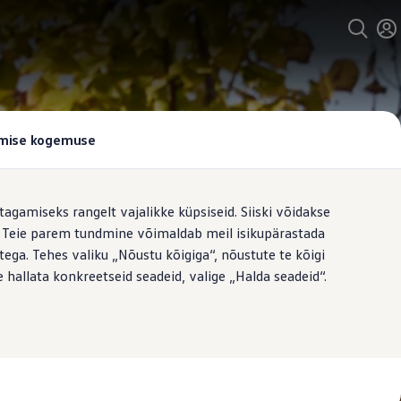
tamise kogemuse
tagamiseks rangelt vajalikke küpsiseid. Siiski võidakse
t. Teie parem tundmine võimaldab meil isikupärastada
ega. Tehes valiku „Nõustu kõigiga“, nõustute te kõigi
 hallata konkreetseid seadeid, valige „Halda seadeid“.