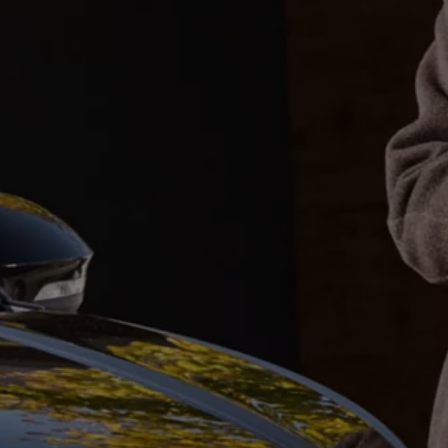
ed
ed