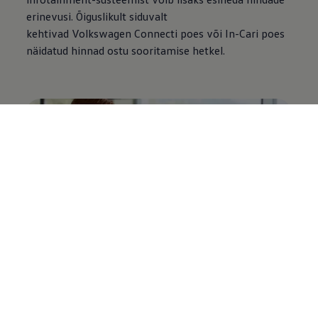
erinevusi. Õiguslikult siduvalt
kehtivad
Volkswagen
Connecti poes või In-Cari poes
näidatud hinnad ostu sooritamise hetkel.
Tellimuse valik – igal ajal tühistatav
Ühilduvates mudelites saate meie mobiilsete