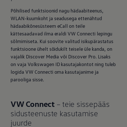
Põhilised funktsioonid nagu hädaabiteenus,
WLAN-kuumkoht ja seadusega ettenähtud
hädaabikõnesüsteem eCall on teile
kättesaadavad ilma eraldi VW Connecti lepingu
sõlmimiseta. Kui soovite valitud isikupärastatus
funktsioone ühelt sõidukilt teisele üle kanda, on
vajalik Discover Media või Discover Pro. Lisaks
on vaja
Volkswagen
ID kasutajakontot ning tuleb
logida VW Connecti oma kasutajanime ja
parooliga sisse.
VW Connect
– teie sissepääs
sidusteenuste kasutamise
juurde