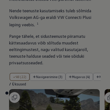
Nende teenuste kasutamiseks tuleb sõlmida
Volkswagen
AG-ga eraldi VW Connecti Plusi
1
leping veebis.
Pange tähele, et sidusteenuste piiramatu
kättesaadavus võib sõltuda muudest
eeltingimustest, nagu valitud kasutajaroll,
teenuste halduse seaded või teie sõiduki
privaatsusseaded.
/ Üksused
All (22)
Navigeerimine (3)
Mugavus (4)
Meele
/
Üksused