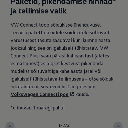
Paketid, pikendamise hinnad*
ja tellimise valik
VW Connect toob sõidukisse ühenduvuse.
Teenusepakett on uutele sõidukitele sõltuvalt
varustusest tasuta saadaval kuni kümne aasta
jooksul ning see on igakuiselt tühistatav. VW
Connect Plusi saab pärast kaheaastast (alates
esmatarnest) esialgset kestvust pikendada
mudelist sõltuvalt iga kahe aasta järel või
igakuiselt tühistatava tellimusena – otse sõiduki
infotainment-süsteemi In-Cari poes või
Volkswagen
Connecti poe
kaudu.
*erinevad Touaregi puhul
1-2
/
2