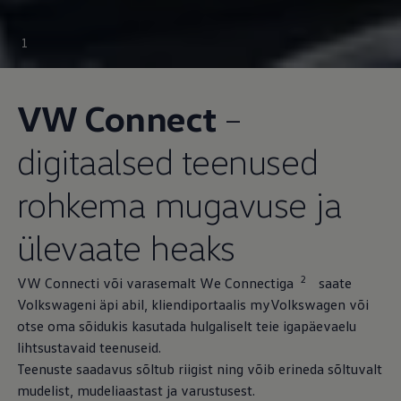
1
VW Connect
–
digitaalsed teenused
rohkema mugavuse ja
ülevaate heaks
2
VW Connecti või varasemalt We Connectiga
saate
Volkswageni äpi abil, kliendiportaalis myVolkswagen või
otse oma sõidukis kasutada hulgaliselt teie igapäevaelu
lihtsustavaid teenuseid.
Teenuste saadavus sõltub riigist ning võib erineda sõltuvalt
mudelist, mudeliaastast ja varustusest.