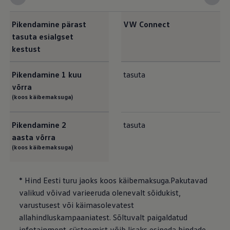
Pikendamine pärast
VW Connect
tasuta esialgset
kestust
Pikendamine 1 kuu
tasuta
võrra
(koos käibemaksuga)
Pikendamine 2
tasuta
aasta võrra
(koos käibemaksuga)
* Hind Eesti turu jaoks koos käibemaksuga.Pakutavad
valikud võivad varieeruda olenevalt sõidukist,
varustusest või käimasolevatest
allahindluskampaaniatest. Sõltuvalt paigaldatud
infotainment-süsteemist võib lisaks esineda hindade