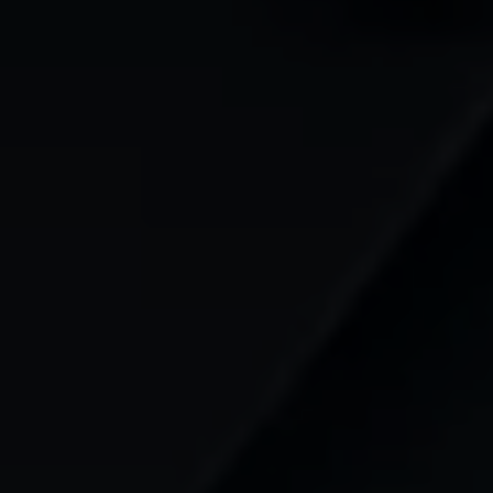
Mootoriõli ja töövedelikud
Veljed ja rehvid
Avarii- ja rikkeabi
Volkswageni teenindus
Lisatarvikud
Sise- ja väliskaitse
Transpordi- ja pagasilahendused
Meelelahutus ja elektroonika
Isikupärastamine
Seinalaadija ja laadimiskaablid
Klienditeave
Ringlussevõtt ja tagastamine
Tagasikutsumiskampaaniad
Hoiatus- ja märgutuled
Teie Volkswageni uusimad tarkvaravärskendus
Teie Volkswageni uusimad tarkvaravärskendus
Digitaalne juhend
myVolkswagen
Takata turvapadja ohutusalane tagasikutsumine