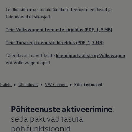
Leidke siit oma sõiduki üksikute teenuste eeldused ja
täiendavad üksikasjad:
Teie Volkswageni teenuste kirjeldus (PDF, 1,9 MB)
Teie Touaregi teenuste kirjeldus (PDF, 1,7 MB)
Täiendavat teavet leiate
kliendiportaalist myVolkswagen
või Volkswageni äpist.
Esileht
Ühenduvus
VW Connect
Kõik teenused
Põhiteenuste aktiveerimine
:
seda pakuvad tasuta
põhifunktsioonid