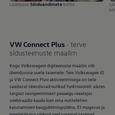
Lisateave
Sõiduandmete
kohta
Li
ko
VW Connect Plus
- terve
sidusteenuste maailm
Kogu Volkswageni digiteenuste maailm viib
ühenduvuse uuele tasemele: Teie
Volkswagen
ID
ja VW Connect Plusi aktiveerimisega on teile
saadaval täiendavad nutikad funktsioonid: alates
targast navigeerimisest peaaegu reaalajas
veebiraadio kaudu kuni oma nutitelefoni
kasutamiseni kaugjuhtimispuldina. Et mugavus ja
meelelahutus oleksid veel paremal tasemel.