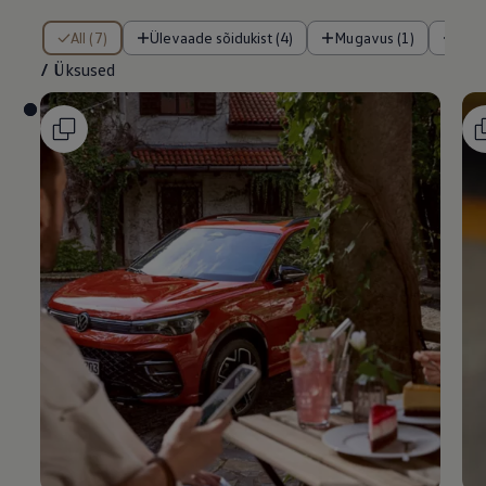
/ Üksused
All (7)
Ülevaade sõidukist (4)
Mugavus (1)
Tur
/
Üksused