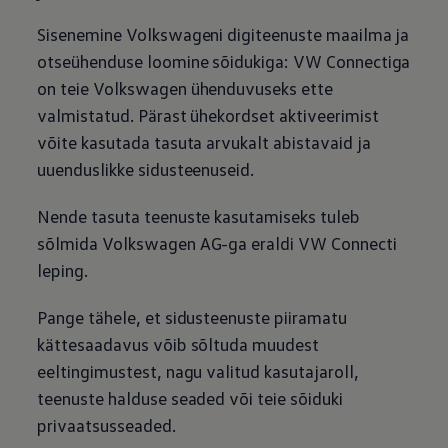
Sisenemine Volkswageni digiteenuste maailma ja
otseühenduse loomine sõidukiga: VW Connectiga
on teie
Volkswagen
ühenduvuseks ette
valmistatud. Pärast ühekordset aktiveerimist
võite kasutada tasuta arvukalt abistavaid ja
uuenduslikke sidusteenuseid.
Nende tasuta teenuste kasutamiseks tuleb
sõlmida
Volkswagen
AG-ga eraldi VW Connecti
leping.
Pange tähele, et sidusteenuste piiramatu
kättesaadavus võib sõltuda muudest
eeltingimustest, nagu valitud kasutajaroll,
teenuste halduse seaded või teie sõiduki
privaatsusseaded.