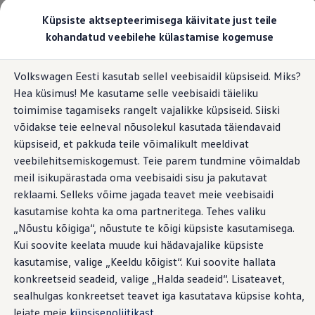
Valige oma Volkswagen
Küpsiste aktsepteerimisega käivitate just teile
Mudelid ja konfiguraator
kohandatud veebilehe külastamise kogemuse
Uus ID. Cross
Konfigureeri
Hüppa
Hüppa
Volkswageni linnamaasturid
Volkswagen Eesti kasutab sellel veebisaidil küpsiseid. Miks?
põhisisu
jaluse
Volkswageni tarbesõidukid. Igaks ülesandeks valmis
Hea küsimus! Me kasutame selle veebisaidi täieliku
juurde
juurde
Volkswagen laoautode e-pood
Pakkumised ja teenused
toimimise tagamiseks rangelt vajalikke küpsiseid. Siiski
Juubelipakkumine
võidakse teie eelneval nõusolekul kasutada täiendavaid
Autovahetus
küpsiseid, et pakkuda teile võimalikult meeldivat
Garantii
Volkswagen laoautode e-pood
veebilehitsemiskogemust. Teie parem tundmine võimaldab
Liising
meil isikupärastada oma veebisaidi sisu ja pakutavat
Tasuta registreerimistasu sinu uuele Volkswagenile!
reklaami. Selleks võime jagada teavet meie veebisaidi
Tiguani pistikhübriid
Elektriautod ja hübriidautod
kasutamise kohta ka oma partneritega. Tehes valiku
Pistikhübriid
„Nõustu kõigiga“, nõustute te kõigi küpsiste kasutamisega.
Golf eHybrid
Kui soovite keelata muude kui hädavajalike küpsiste
Tiguan eHybrid
Passat eHybrid
kasutamise, valige „Keeldu kõigist“. Kui soovite hallata
Tayron eHybrid
konkreetseid seadeid, valige „Halda seadeid“. Lisateavet,
Touareg eHybrid
sealhulgas konkreetset teavet iga kasutatava küpsise kohta,
Ära iial ütle iial
ID. teadmised
leiate meie
küpsisepoliitikast
.