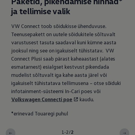
Paketid, pikendamise hinnad*
ja tellimise valik
VW Connect toob sõidukisse ühenduvuse.
Teenusepakett on uutele sõidukitele sõltuvalt
varustusest tasuta saadaval kuni kümne aasta
jooksul ning see on igakuiselt tühistatav. VW
Connect Plusi saab pärast kaheaastast (alates
esmatarnest) esialgset kestvust pikendada
mudelist sõltuvalt iga kahe aasta järel või
igakuiselt tühistatava tellimusena – otse sõiduki
infotainment-süsteemi In-Cari poes või
Volkswagen
Connecti poe
kaudu.
*erinevad Touaregi puhul
1-2
/
2