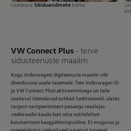
Lisateave
Sõiduandmete
kohta
Li
ko
VW Connect Plus
- terve
sidusteenuste maailm
Kogu Volkswageni digiteenuste maailm viib
ühenduvuse uuele tasemele: Teie
Volkswagen
ID
ja VW Connect Plusi aktiveerimisega on teile
saadaval täiendavad nutikad funktsioonid: alates
targast navigeerimisest peaaegu reaalajas
veebiraadio kaudu kuni oma nutitelefoni
kasutamiseni kaugjuhtimispuldina. Et mugavus ja
meelelahutus oleksid veel paremal tasemel.