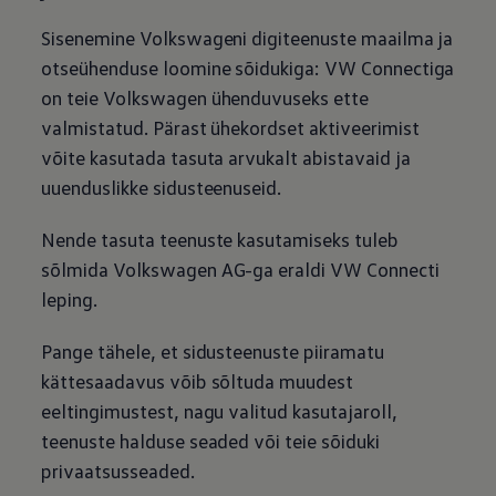
Sisenemine Volkswageni digiteenuste maailma ja
otseühenduse loomine sõidukiga: VW Connectiga
on teie
Volkswagen
ühenduvuseks ette
valmistatud. Pärast ühekordset aktiveerimist
võite kasutada tasuta arvukalt abistavaid ja
uuenduslikke sidusteenuseid.
Nende tasuta teenuste kasutamiseks tuleb
sõlmida
Volkswagen
AG-ga eraldi VW Connecti
leping.
Pange tähele, et sidusteenuste piiramatu
kättesaadavus võib sõltuda muudest
eeltingimustest, nagu valitud kasutajaroll,
teenuste halduse seaded või teie sõiduki
privaatsusseaded.