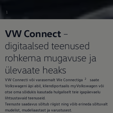
1
VW Connect
–
digitaalsed teenused
rohkema mugavuse ja
ülevaate heaks
2
VW Connecti või varasemalt We Connectiga
saate
Volkswageni äpi abil, kliendiportaalis myVolkswagen või
otse oma sõidukis kasutada hulgaliselt teie igapäevaelu
lihtsustavaid teenuseid.
Teenuste saadavus sõltub riigist ning võib erineda sõltuvalt
mudelist, mudeliaastast ja varustusest.