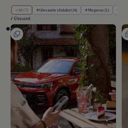
/ Üksused
All (7)
Ülevaade sõidukist (4)
Mugavus (1)
Tur
/
Üksused