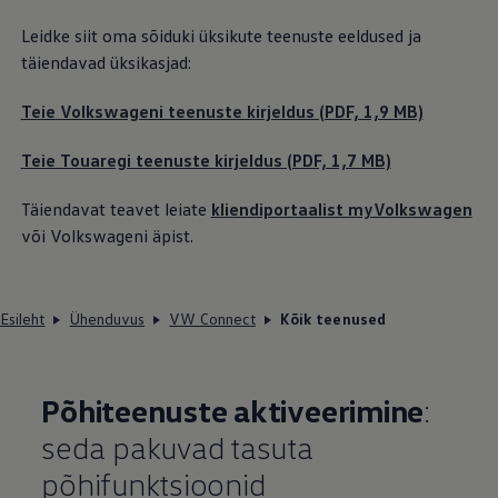
Leidke siit oma sõiduki üksikute teenuste eeldused ja
täiendavad üksikasjad:
Teie Volkswageni teenuste kirjeldus (PDF, 1,9 MB)
Teie Touaregi teenuste kirjeldus (PDF, 1,7 MB)
Täiendavat teavet leiate
kliendiportaalist myVolkswagen
või Volkswageni äpist.
Esileht
Ühenduvus
VW Connect
Kõik teenused
Põhiteenuste aktiveerimine
:
seda pakuvad tasuta
põhifunktsioonid