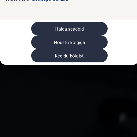
Laadimine ja sõiduulatus
Tehnoloogia ja arendus
Üleminek e-mobiilsusele
Jätkusuutlikkus
Elektrisõidukid töökojas: lõpp õlivahetustele
Halda seadeid
ID. tarkvarauuendus*
Elektriautode tarneajad
Ühenduvus
Nõustu kõigiga
VW Connect
Kõik teenused
Keeldu kõigist
Aktiveerimine
VW Connect teie ID. jaoks.
Car-Net
App-Connect
Upgrades
We Charge
Fleet Interface Data
Volkswagenist
Saa rohkem
Uudised
Lisavarustus ja teenindus
Teenindus ja varuosad
Volkswageni eelised
Ülevaatus
Remont ja kontroll