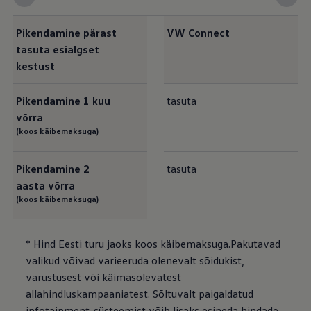
Pikendamine pärast
VW Connect
tasuta esialgset
kestust
Pikendamine 1 kuu
tasuta
võrra
(koos käibemaksuga)
Pikendamine 2
tasuta
aasta võrra
(koos käibemaksuga)
* Hind Eesti turu jaoks koos käibemaksuga.Pakutavad
valikud võivad varieeruda olenevalt sõidukist,
varustusest või käimasolevatest
allahindluskampaaniatest. Sõltuvalt paigaldatud
infotainment-süsteemist võib lisaks esineda hindade