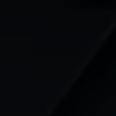
Mootoriõli ja töövedelikud
Veljed ja rehvid
Avarii- ja rikkeabi
Volkswageni teenindus
Lisatarvikud
Sise- ja väliskaitse
Transpordi- ja pagasilahendused
Meelelahutus ja elektroonika
Isikupärastamine
Seinalaadija ja laadimiskaablid
Klienditeave
Ringlussevõtt ja tagastamine
Tagasikutsumiskampaaniad
Hoiatus- ja märgutuled
Teie Volkswageni uusimad tarkvaravärskendus
Teie Volkswageni uusimad tarkvaravärskendus
Digitaalne juhend
myVolkswagen
Takata turvapadja ohutusalane tagasikutsumine