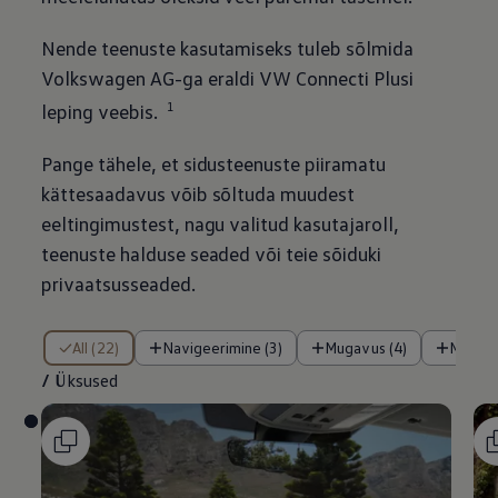
Nende teenuste kasutamiseks tuleb sõlmida
Volkswagen
AG-ga eraldi VW Connecti Plusi
1
leping veebis.
Pange tähele, et sidusteenuste piiramatu
kättesaadavus võib sõltuda muudest
eeltingimustest, nagu valitud kasutajaroll,
teenuste halduse seaded või teie sõiduki
privaatsusseaded.
/ Üksused
All (22)
Navigeerimine (3)
Mugavus (4)
Meele
/
Üksused