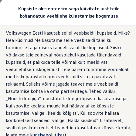
Valige oma Volkswagen
Küpsiste aktsepteerimisega käivitate just teile
Mudelid ja konfiguraator
kohandatud veebilehe külastamise kogemuse
Uus ID. Cross
Konfigureeri
Hüppa
Hüppa
Volkswageni linnamaasturid
Volkswagen Eesti kasutab sellel veebisaidil küpsiseid. Miks?
põhisisu
jaluse
Volkswageni tarbesõidukid. Igaks ülesandeks valmis
Hea küsimus! Me kasutame selle veebisaidi täieliku
juurde
juurde
Volkswagen laoautode e-pood
Pakkumised ja teenused
toimimise tagamiseks rangelt vajalikke küpsiseid. Siiski
Juubelipakkumine
võidakse teie eelneval nõusolekul kasutada täiendavaid
Autovahetus
küpsiseid, et pakkuda teile võimalikult meeldivat
Garantii
Volkswagen laoautode e-pood
veebilehitsemiskogemust. Teie parem tundmine võimaldab
Liising
meil isikupärastada oma veebisaidi sisu ja pakutavat
Tasuta registreerimistasu sinu uuele Volkswagenile!
reklaami. Selleks võime jagada teavet meie veebisaidi
Tiguani pistikhübriid
Elektriautod ja hübriidautod
kasutamise kohta ka oma partneritega. Tehes valiku
Pistikhübriid
„Nõustu kõigiga“, nõustute te kõigi küpsiste kasutamisega.
Golf eHybrid
Kui soovite keelata muude kui hädavajalike küpsiste
Tiguan eHybrid
Passat eHybrid
kasutamise, valige „Keeldu kõigist“. Kui soovite hallata
Tayron eHybrid
konkreetseid seadeid, valige „Halda seadeid“. Lisateavet,
Touareg eHybrid
sealhulgas konkreetset teavet iga kasutatava küpsise kohta,
Ära iial ütle iial
ID. teadmised
leiate meie
küpsisepoliitikast
.