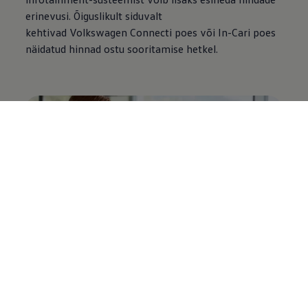
erinevusi. Õiguslikult siduvalt
kehtivad
Volkswagen
Connecti poes või In-Cari poes
näidatud hinnad ostu sooritamise hetkel.
Tellimuse valik – igal ajal tühistatav
Ühilduvates mudelites saate meie mobiilsete