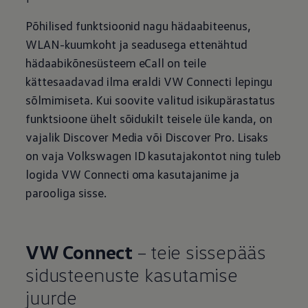
Põhilised funktsioonid nagu hädaabiteenus,
WLAN-kuumkoht ja seadusega ettenähtud
hädaabikõnesüsteem eCall on teile
kättesaadavad ilma eraldi VW Connecti lepingu
sõlmimiseta. Kui soovite valitud isikupärastatus
funktsioone ühelt sõidukilt teisele üle kanda, on
vajalik Discover Media või Discover Pro. Lisaks
on vaja
Volkswagen
ID kasutajakontot ning tuleb
logida VW Connecti oma kasutajanime ja
parooliga sisse.
VW Connect
– teie sissepääs
sidusteenuste kasutamise
juurde