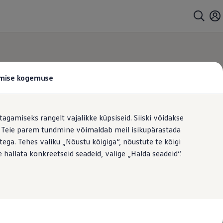
tamise kogemuse
tagamiseks rangelt vajalikke küpsiseid. Siiski võidakse
t. Teie parem tundmine võimaldab meil isikupärastada
ega. Tehes valiku „Nõustu kõigiga“, nõustute te kõigi
 hallata konkreetseid seadeid, valige „Halda seadeid“.