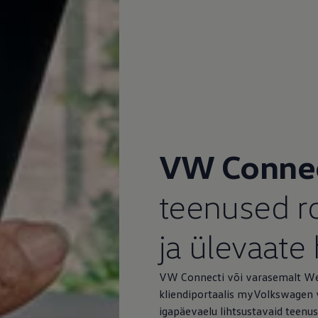
VW Conne
teenused 
ja ülevaate
VW Connecti või varasemalt We
kliendiportaalis myVolkswagen v
igapäevaelu lihtsustavaid teenus