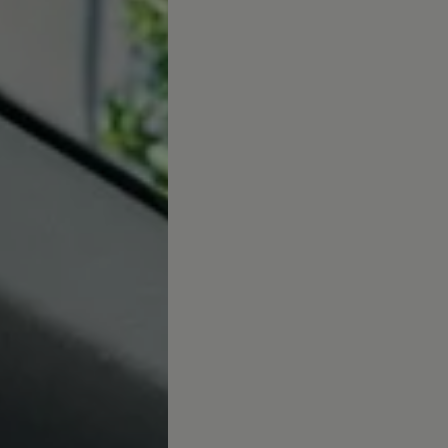
ed
ed