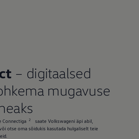
ct
– digitaalsed
rohkema mugavuse
 heaks
2
 Connectiga
saate Volkswageni äpi abil,
õi otse oma sõidukis kasutada hulgaliselt teie
eid.