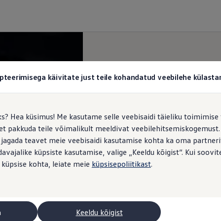
pteerimisega käivitate just teile kohandatud veebilehe külas
ks? Hea küsimus! Me kasutame selle veebisaidi täieliku toimimise 
, et pakkuda teile võimalikult meeldivat veebilehitsemiskogemus
 jagada teavet meie veebisaidi kasutamise kohta ka oma partnerit
vajalike küpsiste kasutamise, valige „Keeldu kõigist“. Kui soovite
 küpsise kohta, leiate meie
küpsisepoliitikast
.
a
Keeldu kõigist