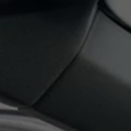
Mootoriõli ja töövedelikud
Veljed ja rehvid
Avarii- ja rikkeabi
Volkswageni teenindus
Lisatarvikud
Sise- ja väliskaitse
Transpordi- ja pagasilahendused
Meelelahutus ja elektroonika
Isikupärastamine
Seinalaadija ja laadimiskaablid
Klienditeave
Ringlussevõtt ja tagastamine
Tagasikutsumiskampaaniad
Hoiatus- ja märgutuled
Teie Volkswageni uusimad tarkvaravärskendus
Teie Volkswageni uusimad tarkvaravärskendus
Digitaalne juhend
myVolkswagen
Takata turvapadja ohutusalane tagasikutsumine