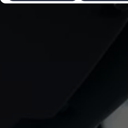
Laadimine ja sõiduulatus
Tehnoloogia ja arendus
Üleminek e-mobiilsusele
Jätkusuutlikkus
Elektrisõidukid töökojas: lõpp õlivahetustele
ID. tarkvarauuendus*
Elektriautode tarneajad
Ühenduvus
VW Connect
Kõik teenused
Aktiveerimine
VW Connect teie ID. jaoks.
Car-Net
App-Connect
Upgrades
We Charge
Fleet Interface Data
Volkswagenist
Saa rohkem
Uudised
Lisavarustus ja teenindus
Teenindus ja varuosad
Volkswageni eelised
Ülevaatus
Remont ja kontroll