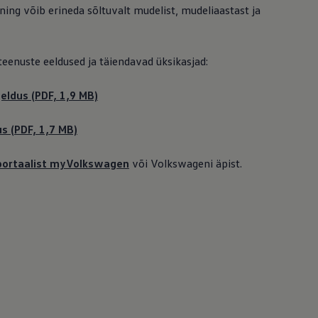
 ning võib erineda sõltuvalt mudelist, mudeliaastast ja
 teenuste eeldused ja täiendavad üksikasjad:
eldus (PDF, 1,9 MB)
us (PDF, 1,7 MB)
iportaalist myVolkswagen
või Volkswageni äpist.