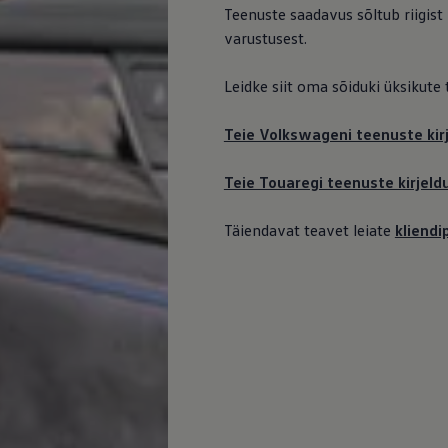
Teenuste saadavus sõltub riigist
varustusest.
Leidke siit oma sõiduki üksikute
Teie Volkswageni teenuste kirj
Teie Touaregi teenuste kirjeld
Täiendavat teavet leiate
kliend