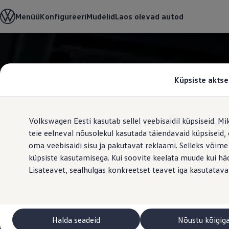
Valige oma Volkswagen
Menüü
Konfigureeri
Mudelid
Laos olevad autod
Mudelid ja konfiguraator
Uus ID. Cross
Konfigureeri
Volkswageni linnamaasturid
Hüppa
Hüppa
Volkswageni tarbesõidukid. Igaks ülesandeks valmis
põhisisu
jaluse
Volkswagen laoautode e-pood
juurde
juurde
Pakkumised ja teenused
Küpsiste aktse
Juubelipakkumine
Autovahetus
Garantii
Volkswagen laoautode e-pood
Volkswagen Eesti kasutab sellel veebisaidil küpsiseid. Mi
Liising
Tasuta registreerimistasu sinu uuele Volkswagenile!
teie eelneval nõusolekul kasutada täiendavaid küpsiseid
Tiguani pistikhübriid
oma veebisaidi sisu ja pakutavat reklaami. Selleks võime
Elektriautod ja hübriidautod
küpsiste kasutamisega. Kui soovite keelata muude kui häda
Pistikhübriid
Golf eHybrid
Lisateavet, sealhulgas konkreetset teavet iga kasutatava
Tiguan eHybrid
Passat eHybrid
Tayron eHybrid
Touareg eHybrid
Ära iial ütle iial
Halda seadeid
Nõustu kõigig
ID. teadmised