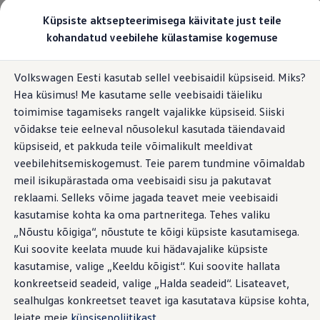
Valige oma Volkswagen
Küpsiste aktsepteerimisega käivitate just teile
Mudelid ja konfiguraator
kohandatud veebilehe külastamise kogemuse
Uus ID. Cross
Konfigureeri
Hüppa
Hüppa
Volkswageni linnamaasturid
Volkswagen Eesti kasutab sellel veebisaidil küpsiseid. Miks?
põhisisu
jaluse
Volkswageni tarbesõidukid. Igaks ülesandeks valmis
Hea küsimus! Me kasutame selle veebisaidi täieliku
juurde
juurde
Volkswagen laoautode e-pood
Pakkumised ja teenused
toimimise tagamiseks rangelt vajalikke küpsiseid. Siiski
Juubelipakkumine
võidakse teie eelneval nõusolekul kasutada täiendavaid
Autovahetus
küpsiseid, et pakkuda teile võimalikult meeldivat
Garantii
Volkswagen laoautode e-pood
veebilehitsemiskogemust. Teie parem tundmine võimaldab
Liising
meil isikupärastada oma veebisaidi sisu ja pakutavat
Tasuta registreerimistasu sinu uuele Volkswagenile!
reklaami. Selleks võime jagada teavet meie veebisaidi
Tiguani pistikhübriid
Elektriautod ja hübriidautod
kasutamise kohta ka oma partneritega. Tehes valiku
Pistikhübriid
„Nõustu kõigiga“, nõustute te kõigi küpsiste kasutamisega.
Golf eHybrid
Kui soovite keelata muude kui hädavajalike küpsiste
Tiguan eHybrid
Passat eHybrid
kasutamise, valige „Keeldu kõigist“. Kui soovite hallata
Tayron eHybrid
konkreetseid seadeid, valige „Halda seadeid“. Lisateavet,
Touareg eHybrid
sealhulgas konkreetset teavet iga kasutatava küpsise kohta,
Ära iial ütle iial
ID. teadmised
leiate meie
küpsisepoliitikast
.