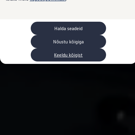
Laadimine ja sõiduulatus
Tehnoloogia ja arendus
Üleminek e-mobiilsusele
Jätkusuutlikkus
Elektrisõidukid töökojas: lõpp õlivahetustele
Halda seadeid
ID. tarkvarauuendus*
Elektriautode tarneajad
Ühenduvus
Nõustu kõigiga
VW Connect
Kõik teenused
Keeldu kõigist
Aktiveerimine
VW Connect teie ID. jaoks.
Car-Net
App-Connect
Upgrades
We Charge
Fleet Interface Data
Volkswagenist
Saa rohkem
Uudised
Lisavarustus ja teenindus
Teenindus ja varuosad
Volkswageni eelised
Ülevaatus
Remont ja kontroll