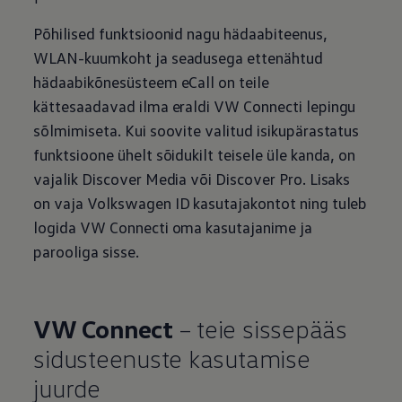
Põhilised funktsioonid nagu hädaabiteenus,
WLAN-kuumkoht ja seadusega ettenähtud
hädaabikõnesüsteem eCall on teile
kättesaadavad ilma eraldi VW Connecti lepingu
sõlmimiseta. Kui soovite valitud isikupärastatus
funktsioone ühelt sõidukilt teisele üle kanda, on
vajalik Discover Media või Discover Pro. Lisaks
on vaja
Volkswagen
ID kasutajakontot ning tuleb
logida VW Connecti oma kasutajanime ja
parooliga sisse.
VW Connect
– teie sissepääs
sidusteenuste kasutamise
juurde