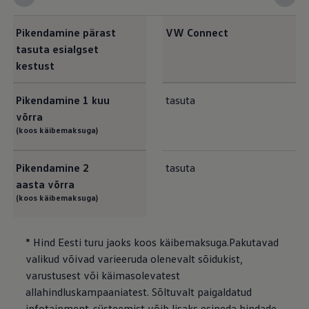
Pikendamine pärast
VW Connect
tasuta esialgset
kestust
Pikendamine 1 kuu
tasuta
võrra
(koos käibemaksuga)
Pikendamine 2
tasuta
aasta võrra
(koos käibemaksuga)
* Hind Eesti turu jaoks koos käibemaksuga.Pakutavad
valikud võivad varieeruda olenevalt sõidukist,
varustusest või käimasolevatest
allahindluskampaaniatest. Sõltuvalt paigaldatud
infotainment-süsteemist võib lisaks esineda hindade