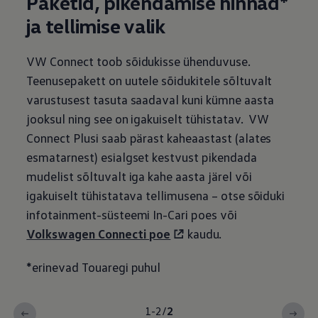
Paketid, pikendamise hinnad*
ja tellimise valik
VW Connect toob sõidukisse ühenduvuse.
Teenusepakett on uutele sõidukitele sõltuvalt
varustusest tasuta saadaval kuni kümne aasta
jooksul ning see on igakuiselt tühistatav. VW
Connect Plusi saab pärast kaheaastast (alates
esmatarnest) esialgset kestvust pikendada
mudelist sõltuvalt iga kahe aasta järel või
igakuiselt tühistatava tellimusena – otse sõiduki
infotainment-süsteemi In-Cari poes või
Volkswagen
Connecti poe
kaudu.
*erinevad Touaregi puhul
1-2
/
2