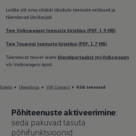
Leidke siit oma sõiduki üksikute teenuste eeldused ja
täiendavad üksikasjad:
Teie Volkswageni teenuste kirjeldus (PDF, 1,9 MB)
Teie Touaregi teenuste kirjeldus (PDF, 1,7 MB)
Täiendavat teavet leiate
kliendiportaalist myVolkswagen
või Volkswageni äpist.
Esileht
Ühenduvus
VW Connect
Kõik teenused
Põhiteenuste aktiveerimine
:
seda pakuvad tasuta
põhifunktsioonid