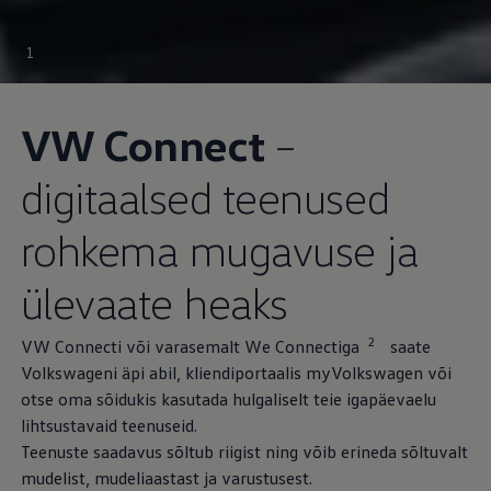
1
VW Connect
–
digitaalsed teenused
rohkema mugavuse ja
ülevaate heaks
2
VW Connecti või varasemalt We Connectiga
saate
Volkswageni äpi abil, kliendiportaalis myVolkswagen või
otse oma sõidukis kasutada hulgaliselt teie igapäevaelu
lihtsustavaid teenuseid.
Teenuste saadavus sõltub riigist ning võib erineda sõltuvalt
mudelist, mudeliaastast ja varustusest.