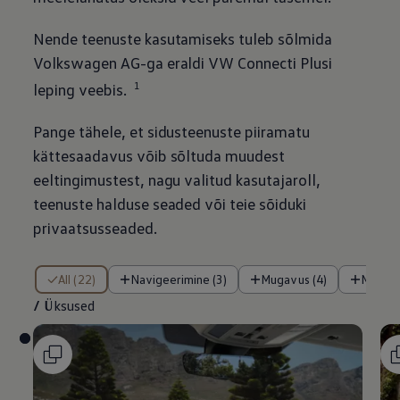
Nende teenuste kasutamiseks tuleb sõlmida
Volkswagen
AG-ga eraldi VW Connecti Plusi
1
leping veebis.
Pange tähele, et sidusteenuste piiramatu
kättesaadavus võib sõltuda muudest
eeltingimustest, nagu valitud kasutajaroll,
teenuste halduse seaded või teie sõiduki
privaatsusseaded.
/ Üksused
All (22)
Navigeerimine (3)
Mugavus (4)
Meele
/
Üksused