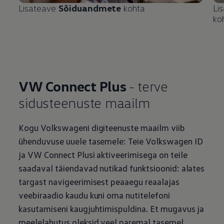
Lisateave
Sõiduandmete
kohta
Li
ko
VW Connect Plus
- terve
sidusteenuste maailm
Kogu Volkswageni digiteenuste maailm viib
ühenduvuse uuele tasemele: Teie
Volkswagen
ID
ja VW Connect Plusi aktiveerimisega on teile
saadaval täiendavad nutikad funktsioonid: alates
targast navigeerimisest peaaegu reaalajas
veebiraadio kaudu kuni oma nutitelefoni
kasutamiseni kaugjuhtimispuldina. Et mugavus ja
meelelahutus oleksid veel paremal tasemel.