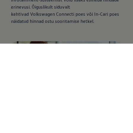
erinevusi. Õiguslikult siduvalt
kehtivad
Volkswagen
Connecti poes või In-Cari poes
näidatud hinnad ostu sooritamise hetkel.
Tellimuse valik – igal ajal tühistatav
Ühilduvates mudelites saate meie mobiilsete