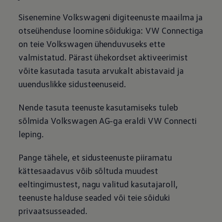
Sisenemine Volkswageni digiteenuste maailma ja
otseühenduse loomine sõidukiga: VW Connectiga
on teie
Volkswagen
ühenduvuseks ette
valmistatud. Pärast ühekordset aktiveerimist
võite kasutada tasuta arvukalt abistavaid ja
uuenduslikke sidusteenuseid.
Nende tasuta teenuste kasutamiseks tuleb
sõlmida
Volkswagen
AG-ga eraldi VW Connecti
leping.
Pange tähele, et sidusteenuste piiramatu
kättesaadavus võib sõltuda muudest
eeltingimustest, nagu valitud kasutajaroll,
teenuste halduse seaded või teie sõiduki
privaatsusseaded.