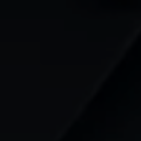
Mootoriõli ja töövedelikud
Veljed ja rehvid
Avarii- ja rikkeabi
Volkswageni teenindus
Lisatarvikud
Sise- ja väliskaitse
Transpordi- ja pagasilahendused
Meelelahutus ja elektroonika
Isikupärastamine
Seinalaadija ja laadimiskaablid
Klienditeave
Ringlussevõtt ja tagastamine
Tagasikutsumiskampaaniad
Hoiatus- ja märgutuled
Teie Volkswageni uusimad tarkvaravärskendus
Teie Volkswageni uusimad tarkvaravärskendus
Digitaalne juhend
myVolkswagen
Takata turvapadja ohutusalane tagasikutsumine