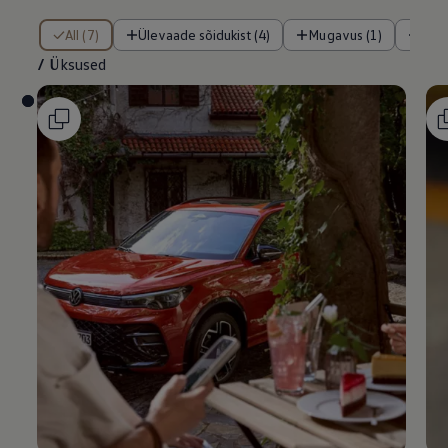
/ Üksused
All (7)
Ülevaade sõidukist (4)
Mugavus (1)
Tur
/
Üksused