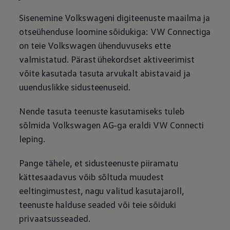
Sisenemine Volkswageni digiteenuste maailma ja
otseühenduse loomine sõidukiga: VW Connectiga
on teie
Volkswagen
ühenduvuseks ette
valmistatud. Pärast ühekordset aktiveerimist
võite kasutada tasuta arvukalt abistavaid ja
uuenduslikke sidusteenuseid.
Nende tasuta teenuste kasutamiseks tuleb
sõlmida
Volkswagen
AG-ga eraldi VW Connecti
leping.
Pange tähele, et sidusteenuste piiramatu
kättesaadavus võib sõltuda muudest
eeltingimustest, nagu valitud kasutajaroll,
teenuste halduse seaded või teie sõiduki
privaatsusseaded.