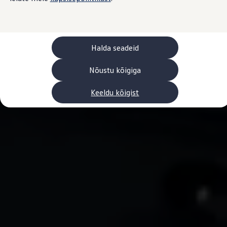
Laadimine ja sõiduulatus
Tehnoloogia ja arendus
Üleminek e-mobiilsusele
Jätkusuutlikkus
Elektrisõidukid töökojas: lõpp õlivahetustele
Halda seadeid
ID. tarkvarauuendus*
Elektriautode tarneajad
Ühenduvus
Nõustu kõigiga
VW Connect
Kõik teenused
Keeldu kõigist
Aktiveerimine
VW Connect teie ID. jaoks.
Car-Net
App-Connect
Upgrades
We Charge
Fleet Interface Data
Volkswagenist
Saa rohkem
Uudised
Lisavarustus ja teenindus
Teenindus ja varuosad
Volkswageni eelised
Ülevaatus
Remont ja kontroll