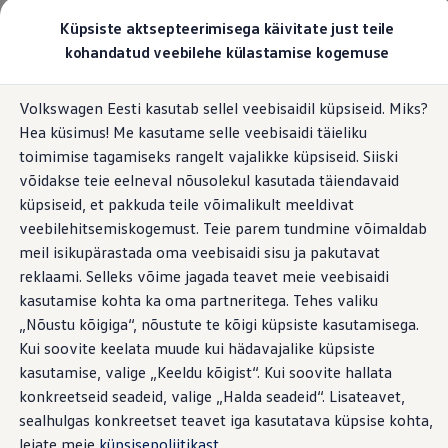
Valige oma Volkswagen
Küpsiste aktsepteerimisega käivitate just teile
Mudelid ja konfiguraator
kohandatud veebilehe külastamise kogemuse
Uus ID. Cross
Konfigureeri
Hüppa
Hüppa
Volkswageni linnamaasturid
Volkswagen Eesti kasutab sellel veebisaidil küpsiseid. Miks?
põhisisu
jaluse
Volkswageni tarbesõidukid. Igaks ülesandeks valmis
Hea küsimus! Me kasutame selle veebisaidi täieliku
juurde
juurde
Volkswagen laoautode e-pood
Pakkumised ja teenused
toimimise tagamiseks rangelt vajalikke küpsiseid. Siiski
Juubelipakkumine
võidakse teie eelneval nõusolekul kasutada täiendavaid
Autovahetus
küpsiseid, et pakkuda teile võimalikult meeldivat
Garantii
Volkswagen laoautode e-pood
veebilehitsemiskogemust. Teie parem tundmine võimaldab
Liising
meil isikupärastada oma veebisaidi sisu ja pakutavat
Tasuta registreerimistasu sinu uuele Volkswagenile!
reklaami. Selleks võime jagada teavet meie veebisaidi
Tiguani pistikhübriid
Elektriautod ja hübriidautod
kasutamise kohta ka oma partneritega. Tehes valiku
Pistikhübriid
„Nõustu kõigiga“, nõustute te kõigi küpsiste kasutamisega.
Golf eHybrid
Kui soovite keelata muude kui hädavajalike küpsiste
Tiguan eHybrid
Passat eHybrid
kasutamise, valige „Keeldu kõigist“. Kui soovite hallata
Tayron eHybrid
konkreetseid seadeid, valige „Halda seadeid“. Lisateavet,
Touareg eHybrid
sealhulgas konkreetset teavet iga kasutatava küpsise kohta,
Ära iial ütle iial
ID. teadmised
leiate meie
küpsisepoliitikast
.