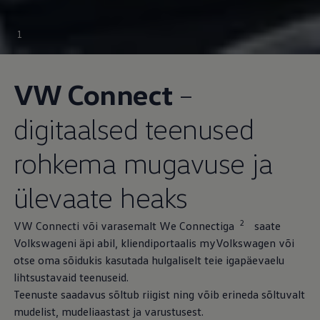
1
VW Connect
–
digitaalsed teenused
rohkema mugavuse ja
ülevaate heaks
2
VW Connecti või varasemalt We Connectiga
saate
Volkswageni äpi abil, kliendiportaalis myVolkswagen või
otse oma sõidukis kasutada hulgaliselt teie igapäevaelu
lihtsustavaid teenuseid.
Teenuste saadavus sõltub riigist ning võib erineda sõltuvalt
mudelist, mudeliaastast ja varustusest.