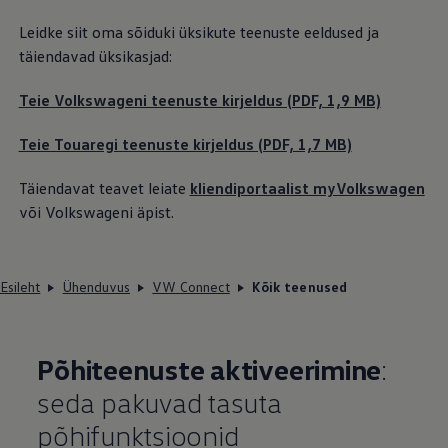
Leidke siit oma sõiduki üksikute teenuste eeldused ja
täiendavad üksikasjad:
Teie Volkswageni teenuste kirjeldus (PDF, 1,9 MB)
Teie Touaregi teenuste kirjeldus (PDF, 1,7 MB)
Täiendavat teavet leiate
kliendiportaalist myVolkswagen
või Volkswageni äpist.
Esileht
Ühenduvus
VW Connect
Kõik teenused
Põhiteenuste aktiveerimine
:
seda pakuvad tasuta
põhifunktsioonid