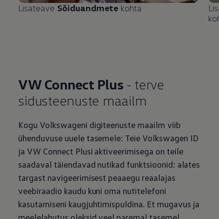
Lisateave
Sõiduandmete
kohta
Li
ko
VW Connect Plus
- terve
sidusteenuste maailm
Kogu Volkswageni digiteenuste maailm viib
ühenduvuse uuele tasemele: Teie
Volkswagen
ID
ja VW Connect Plusi aktiveerimisega on teile
saadaval täiendavad nutikad funktsioonid: alates
targast navigeerimisest peaaegu reaalajas
veebiraadio kaudu kuni oma nutitelefoni
kasutamiseni kaugjuhtimispuldina. Et mugavus ja
meelelahutus oleksid veel paremal tasemel.