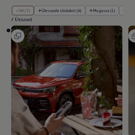
/ Üksused
All (7)
Ülevaade sõidukist (4)
Mugavus (1)
Tur
/
Üksused