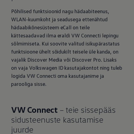
Põhilised funktsioonid nagu hädaabiteenus,
WLAN-kuumkoht ja seadusega ettenähtud
hädaabikõnesüsteem eCall on teile
kättesaadavad ilma eraldi VW Connecti lepingu
sõlmimiseta. Kui soovite valitud isikupärastatus
funktsioone ühelt sõidukilt teisele üle kanda, on
vajalik Discover Media või Discover Pro. Lisaks
on vaja
Volkswagen
ID kasutajakontot ning tuleb
logida VW Connecti oma kasutajanime ja
parooliga sisse.
VW Connect
– teie sissepääs
sidusteenuste kasutamise
juurde