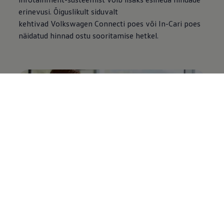
erinevusi. Õiguslikult siduvalt
kehtivad
Volkswagen
Connecti poes või In-Cari poes
näidatud hinnad ostu sooritamise hetkel.
Tellimuse valik – igal ajal tühistatav
Ühilduvates mudelites saate meie mobiilsete