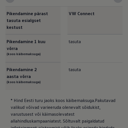
Pikendamine pärast
VW Connect
tasuta esialgset
kestust
Pikendamine 1 kuu
tasuta
võrra
(koos käibemaksuga)
Pikendamine 2
tasuta
aasta võrra
(koos käibemaksuga)
* Hind Eesti turu jaoks koos käibemaksuga.Pakutavad
valikud võivad varieeruda olenevalt sõidukist,
varustusest või käimasolevatest
allahindluskampaaniatest. Sõltuvalt paigaldatud
infotainment-süsteemist võib lisaks esineda hindade