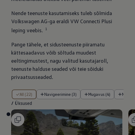
Nende teenuste kasutamiseks tuleb sõlmida
Volkswagen
AG-ga eraldi VW Connecti Plusi
1
leping veebis.
Pange tähele, et sidusteenuste piiramatu
kättesaadavus võib sõltuda muudest
eeltingimustest, nagu valitud kasutajaroll,
teenuste halduse seaded või teie sõiduki
privaatsusseaded.
/ Üksused
All (22)
Navigeerimine (3)
Mugavus (4)
Meele
/
Üksused