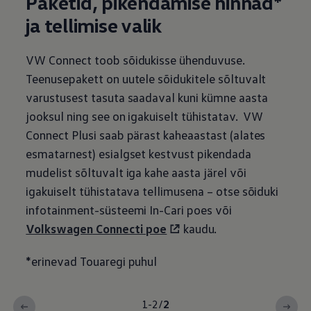
Paketid, pikendamise hinnad*
ja tellimise valik
VW Connect toob sõidukisse ühenduvuse.
Teenusepakett on uutele sõidukitele sõltuvalt
varustusest tasuta saadaval kuni kümne aasta
jooksul ning see on igakuiselt tühistatav. VW
Connect Plusi saab pärast kaheaastast (alates
esmatarnest) esialgset kestvust pikendada
mudelist sõltuvalt iga kahe aasta järel või
igakuiselt tühistatava tellimusena – otse sõiduki
infotainment-süsteemi In-Cari poes või
Volkswagen
Connecti poe
kaudu.
*erinevad Touaregi puhul
1-2
/
2