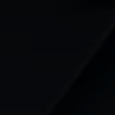
Mootoriõli ja töövedelikud
Veljed ja rehvid
Avarii- ja rikkeabi
Volkswageni teenindus
Lisatarvikud
Sise- ja väliskaitse
Transpordi- ja pagasilahendused
Meelelahutus ja elektroonika
Isikupärastamine
Seinalaadija ja laadimiskaablid
Klienditeave
Ringlussevõtt ja tagastamine
Tagasikutsumiskampaaniad
Hoiatus- ja märgutuled
Teie Volkswageni uusimad tarkvaravärskendus
Teie Volkswageni uusimad tarkvaravärskendus
Digitaalne juhend
myVolkswagen
Takata turvapadja ohutusalane tagasikutsumine