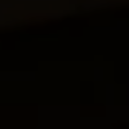
Mootoriõli ja töövedelikud
Veljed ja rehvid
Avarii- ja rikkeabi
Volkswageni teenindus
Lisatarvikud
Sise- ja väliskaitse
Transpordi- ja pagasilahendused
Meelelahutus ja elektroonika
Isikupärastamine
Seinalaadija ja laadimiskaablid
Klienditeave
Ringlussevõtt ja tagastamine
Tagasikutsumiskampaaniad
Hoiatus- ja märgutuled
Teie Volkswageni uusimad tarkvaravärskendus
Teie Volkswageni uusimad tarkvaravärskendus
Digitaalne juhend
myVolkswagen
Takata turvapadja ohutusalane tagasikutsumine