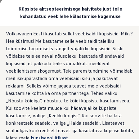
Valige oma Volkswagen
Küpsiste aktsepteerimisega käivitate just teile
Mudelid ja konfiguraator
kohandatud veebilehe külastamise kogemuse
Uus ID. Cross
Konfigureeri
Hüppa
Hüppa
Volkswageni linnamaasturid
Volkswagen Eesti kasutab sellel veebisaidil küpsiseid. Miks?
põhisisu
jaluse
Volkswageni tarbesõidukid. Igaks ülesandeks valmis
Hea küsimus! Me kasutame selle veebisaidi täieliku
juurde
juurde
Volkswagen laoautode e-pood
Pakkumised ja teenused
toimimise tagamiseks rangelt vajalikke küpsiseid. Siiski
Juubelipakkumine
võidakse teie eelneval nõusolekul kasutada täiendavaid
Autovahetus
küpsiseid, et pakkuda teile võimalikult meeldivat
Garantii
Volkswagen laoautode e-pood
veebilehitsemiskogemust. Teie parem tundmine võimaldab
Liising
meil isikupärastada oma veebisaidi sisu ja pakutavat
Tasuta registreerimistasu sinu uuele Volkswagenile!
reklaami. Selleks võime jagada teavet meie veebisaidi
Tiguani pistikhübriid
Elektriautod ja hübriidautod
kasutamise kohta ka oma partneritega. Tehes valiku
Pistikhübriid
„Nõustu kõigiga“, nõustute te kõigi küpsiste kasutamisega.
Golf eHybrid
Kui soovite keelata muude kui hädavajalike küpsiste
Tiguan eHybrid
Passat eHybrid
kasutamise, valige „Keeldu kõigist“. Kui soovite hallata
Tayron eHybrid
konkreetseid seadeid, valige „Halda seadeid“. Lisateavet,
Touareg eHybrid
sealhulgas konkreetset teavet iga kasutatava küpsise kohta,
Ära iial ütle iial
ID. teadmised
leiate meie
küpsisepoliitikast
.