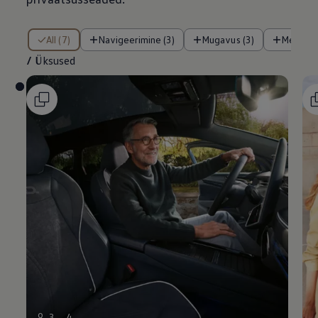
/ Üksused
All (7)
Navigeerimine (3)
Mugavus (3)
Meelela
/
Üksused
9
3
4