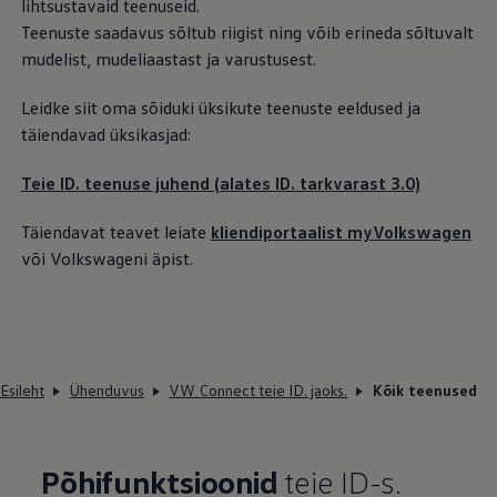
lihtsustavaid teenuseid.
Teenuste saadavus sõltub riigist ning võib erineda sõltuvalt
mudelist, mudeliaastast ja varustusest.
Leidke siit oma sõiduki üksikute teenuste eeldused ja
täiendavad üksikasjad:
Teie ID. teenuse juhend (alates ID. tarkvarast 3.0)
Täiendavat teavet leiate
kliendiportaalist myVolkswagen
või Volkswageni äpist.
Esileht
Ühenduvus
VW Connect teie ID. jaoks.
Kõik teenused
Põhifunktsioonid
teie ID-s.