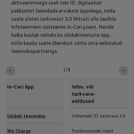
aktiveerimisega saab teie ID. digitaalset
pakkumist laiendada arvukate äppidega, mida
saate alates tarkvarast 3.0 lihtsalt alla laadida
Infotainment-süsteemis In-Cari poest. Nende
hulka kuulub näiteks ka sõidukiteenuste äpp,
mille kaudu saate ühendust võtta oma eelistatud
teeninduspartneriga.
1
/
1
In-Cari äpp
tehn. või
tarkvara-
eeldused
Sõiduki teenindus
Vähemalt ID. tarkvara 3.0
We Charge
Funktsioonide maht