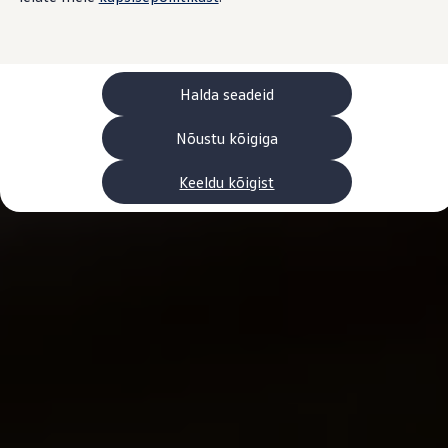
Laadimine ja sõiduulatus
Tehnoloogia ja arendus
Üleminek e-mobiilsusele
Jätkusuutlikkus
Elektrisõidukid töökojas: lõpp õlivahetustele
Halda seadeid
ID. tarkvarauuendus*
Elektriautode tarneajad
Ühenduvus
Nõustu kõigiga
VW Connect
Kõik teenused
Keeldu kõigist
Aktiveerimine
VW Connect teie ID. jaoks.
Car-Net
App-Connect
Upgrades
We Charge
Fleet Interface Data
Volkswagenist
Saa rohkem
Uudised
Lisavarustus ja teenindus
Teenindus ja varuosad
Volkswageni eelised
Ülevaatus
Remont ja kontroll