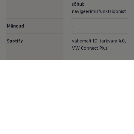
sõltub
navigeerimisfunktsioonist
Mängud
-
Spotify
vähemalt ID. tarkvara 4.0,
VW Connect Plus
Heaolu
vähemalt ID. tarkvara 5.0
vähemalt ID. tarkvara 4.0,
10
AirConsole
VW Connect Plus
Lisavõimalused
Oma
Volkswagen
ID ja aktiveeritud VW