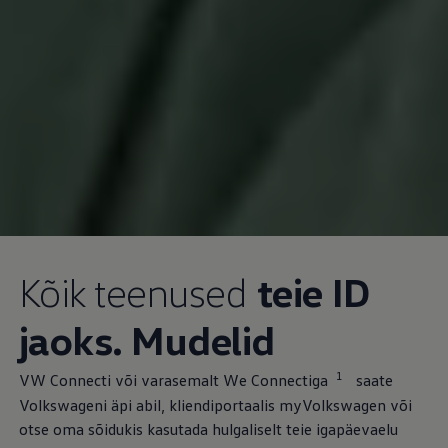
Kõik teenused
teie ID
jaoks. Mudelid
1
VW Connecti või varasemalt We Connectiga
saate
Volkswageni äpi abil, kliendiportaalis myVolkswagen või
otse oma sõidukis kasutada hulgaliselt teie igapäevaelu