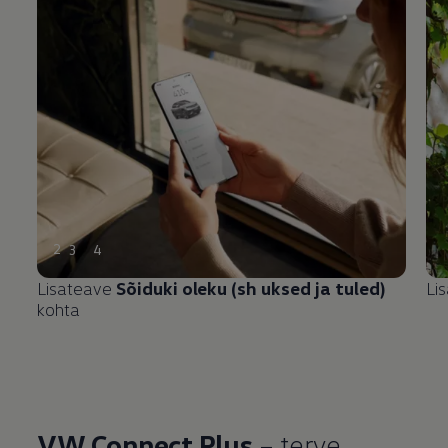
2
3
4
Lisateave
Sõiduki oleku (sh uksed ja tuled)
Li
kohta
VW Connect Plus
– terve