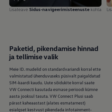
Lisateave
Sidus-navigeerimisteenuste
kohta
Li
Paketid, pikendamise hinnad
ja tellimise valik
Meie ID. mudelid on standardvariandi korral ette
valmistatud ühenduvuseks püsivalt paigaldatud
SIM-kaardi kaudu. Uute sõidukite korral saate
VW Connecti kasutada esmase perioodi kümne
aasta jooksul tasuta. VW Connect Plusi saab
pärast kaheaastast (alates esmatarnest)
esialgset kestvust
pikendada infotainment-