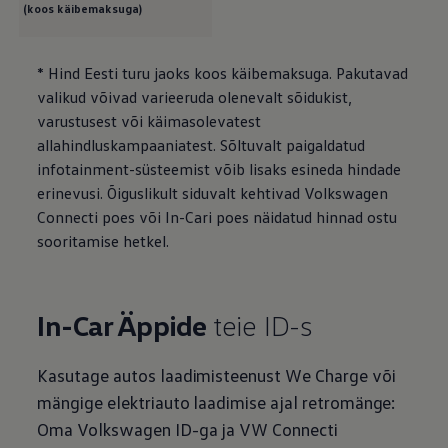
(koos käibemaksuga)
* Hind Eesti turu jaoks koos käibemaksuga. Pakutavad
valikud võivad varieeruda olenevalt sõidukist,
varustusest või käimasolevatest
allahindluskampaaniatest. Sõltuvalt paigaldatud
infotainment-süsteemist võib lisaks esineda hindade
erinevusi. Õiguslikult siduvalt kehtivad
Volkswagen
Connecti poes või In-Cari poes näidatud hinnad ostu
sooritamise hetkel.
In-Car Äppide
teie ID-s
Kasutage autos laadimisteenust We Charge või
mängige elektriauto laadimise ajal retromänge:
Oma
Volkswagen
ID-ga ja VW Connecti