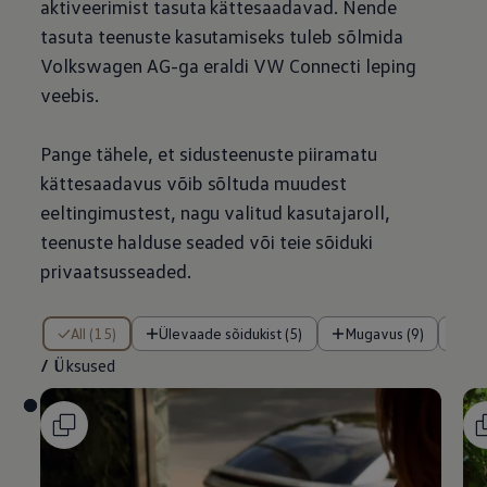
aktiveerimist tasuta kättesaadavad. Nende
tasuta teenuste kasutamiseks tuleb sõlmida
Volkswagen
AG-ga eraldi VW Connecti leping
veebis.
Pange tähele, et sidusteenuste piiramatu
kättesaadavus võib sõltuda muudest
eeltingimustest, nagu valitud kasutajaroll,
teenuste halduse seaded või teie sõiduki
privaatsusseaded.
/ Üksused
All (15)
Ülevaade sõidukist (5)
Mugavus (9)
Tu
/
Üksused