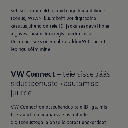
Sellised põhifunktsioonid nagu hädaabikõne
teenus, WLAN-kuumkoht või digitaalne
kasutusjuhend on teie ID. jaoks saadaval kohe
algusest peale ilma registreerimiseta.
Uuendamiseks on vajalik eraldi VW Connecti
lepingu sõlmimine.
VW Connect
– teie sissepääs
sidusteenuste kasutamise
juurde
VW Connect on otseühendus teie ID.-ga, mis
toetavad teid igapäevaelus paljude
digiteenustega ja on teile pärast ühekordset