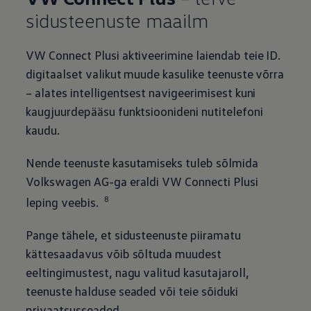
sidusteenuste maailm
VW Connect Plusi aktiveerimine laiendab teie ID.
digitaalset valikut muude kasulike teenuste võrra
– alates intelligentsest navigeerimisest kuni
kaugjuurdepääsu funktsioonideni nutitelefoni
kaudu.
Nende teenuste kasutamiseks tuleb sõlmida
Volkswagen
AG-ga eraldi VW Connecti Plusi
8
leping veebis.
Pange tähele, et sidusteenuste piiramatu
kättesaadavus võib sõltuda muudest
eeltingimustest, nagu valitud kasutajaroll,
teenuste halduse seaded või teie sõiduki
privaatsusseaded.